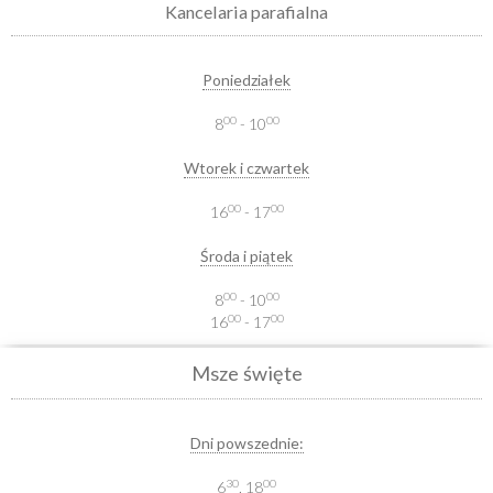
Kancelaria parafialna
Poniedziałek
00
00
8
- 10
Wtorek i czwartek
00
00
16
- 17
Środa i piątek
00
00
8
- 10
00
00
16
- 17
Msze święte
Dni powszednie:
30
00
6
, 18