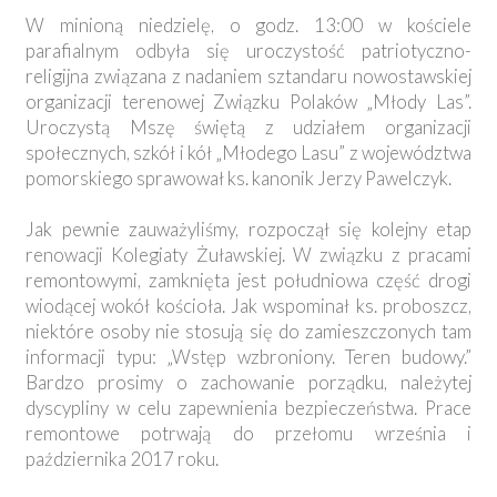
W minioną niedzielę, o godz. 13:00 w kościele
parafialnym odbyła się uroczystość patriotyczno-
religijna związana z nadaniem sztandaru nowostawskiej
organizacji terenowej Związku Polaków „Młody Las”.
Uroczystą Mszę świętą z udziałem organizacji
społecznych, szkół i kół „Młodego Lasu” z województwa
pomorskiego sprawował ks. kanonik Jerzy Pawelczyk.
Jak pewnie zauważyliśmy, rozpoczął się kolejny etap
renowacji Kolegiaty Żuławskiej. W związku z pracami
remontowymi, zamknięta jest południowa część drogi
wiodącej wokół kościoła. Jak wspominał ks. proboszcz,
niektóre osoby nie stosują się do zamieszczonych tam
informacji typu: „Wstęp wzbroniony. Teren budowy.”
Bardzo prosimy o zachowanie porządku, należytej
dyscypliny w celu zapewnienia bezpieczeństwa. Prace
remontowe potrwają do przełomu września i
października 2017 roku.