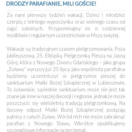
DRODZY PARAFIANIE, MILI GOŚCIE!
Za nami pierwszy tydzień wakacji. Dzieci i młodzież
czerpią z letniego wypoczynku oraz wolnego czasu od
zajęć szkolnych. Przypominajmy im o codziennej
modlitwie i regularnym uczestnictwie w Mszy świętej.
Wakacje są tradycyjnym czasem pielgrzymowania. Poza
jubileuszową, 25. Elbląską Pielgrzymką Pieszą na Jasną
Górę, która z Nowego Dworu Gdańskiego – jako grupa
„Żuławy” wyruszy już 25 lipca, jako wspólnota parafialna
będziemy uczestniczyć w pielgrzymce pieszej do
sanktuarium Matki Bożej Szkaplerznej w Lubieszewie.
To żuławskie, sąsiednie sanktuarium, może nie jest tak
znane jak inne w naszej diecezji i regionie, jednakże może
poszczycić się wieloletnią tradycją pielgrzymkową. Na
lipcowy odpust Matki Bożej Szkaplerznej podążają
pątnicy z całych Żuław. Wśród nich nie może zabraknąć
parafian z Nowego Stawu. Wkrótce opublikujemy
szczegółowe informacje na ten temat.