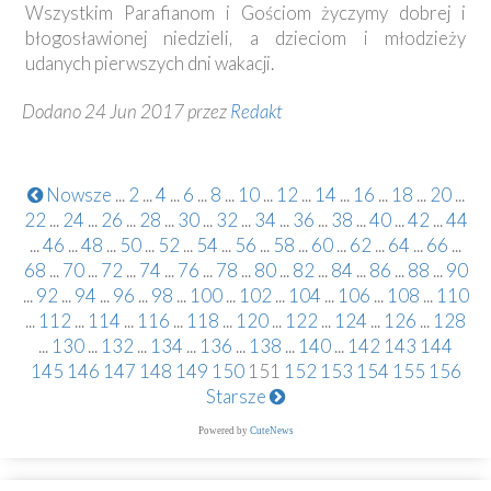
Wszystkim Parafianom i Gościom życzymy dobrej i
błogosławionej niedzieli, a dzieciom i młodzieży
udanych pierwszych dni wakacji.
Dodano 24 Jun 2017 przez
Redakt
Nowsze
...
2
...
4
...
6
...
8
...
10
...
12
...
14
...
16
...
18
...
20
...
22
...
24
...
26
...
28
...
30
...
32
...
34
...
36
...
38
...
40
...
42
...
44
...
46
...
48
...
50
...
52
...
54
...
56
...
58
...
60
...
62
...
64
...
66
...
68
...
70
...
72
...
74
...
76
...
78
...
80
...
82
...
84
...
86
...
88
...
90
...
92
...
94
...
96
...
98
...
100
...
102
...
104
...
106
...
108
...
110
...
112
...
114
...
116
...
118
...
120
...
122
...
124
...
126
...
128
...
130
...
132
...
134
...
136
...
138
...
140
...
142
143
144
145
146
147
148
149
150
151
152
153
154
155
156
Starsze
Powered by
CuteNews