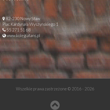
82-230 Nowy Staw
Plac Kardynała Wyszyńskiego 1
55 271 51 68
www.kolegiatans.pl
Wszelkie prawa zastrzeżone © 2016 -
2026