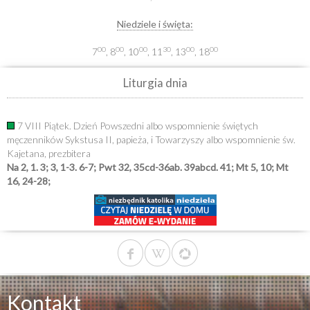
Niedziele i święta:
00
00
00
30
00
00
7
, 8
, 10
, 11
, 13
, 18
Liturgia dnia
7 VIII Piątek. Dzień Powszedni albo wspomnienie świętych
męczenników Sykstusa II, papieża, i Towarzyszy albo wspomnienie św.
Kajetana, prezbitera
Na 2, 1. 3; 3, 1-3. 6-7; Pwt 32, 35cd-36ab. 39abcd. 41; Mt 5, 10; Mt
16, 24-28;
Kontakt