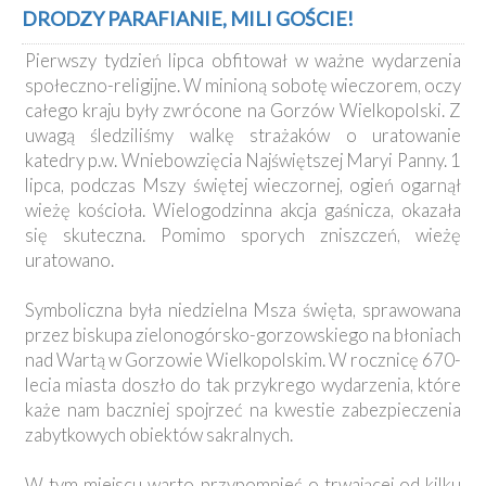
Kancelaria
DRODZY PARAFIANIE, MILI GOŚCIE!
Pierwszy tydzień lipca obfitował w ważne wydarzenia
Galeria
społeczno-religijne. W minioną sobotę wieczorem, oczy
Dekanat
całego kraju były zwrócone na Gorzów Wielkopolski. Z
Nowy
uwagą śledziliśmy walkę strażaków o uratowanie
Staw
katedry p.w. Wniebowzięcia Najświętszej Maryi Panny. 1
Kapituła
lipca, podczas Mszy świętej wieczornej, ogień ogarnął
Kolegiacka
wieżę kościoła. Wielogodzinna akcja gaśnicza, okazała
Duszpasterze
się skuteczna. Pomimo sporych zniszczeń, wieżę
uratowano.
Polecane
strony
Symboliczna była niedzielna Msza święta, sprawowana
Ochrona
przez biskupa zielonogórsko-gorzowskiego na błoniach
Małoletnich
nad Wartą w Gorzowie Wielkopolskim. W rocznicę 670-
lecia miasta doszło do tak przykrego wydarzenia, które
każe nam baczniej spojrzeć na kwestie zabezpieczenia
zabytkowych obiektów sakralnych.
W tym miejscu warto przypomnieć o trwającej od kilku