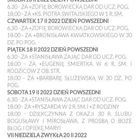
6.30 - ZA +ZOFIĘ BOROWIECKĄ DAR OD UCZ. POG.
18.00 - ZA +KS. PIOTRA ŚWITAJSKIEGO W 1 R. ŚM.
CZWARTEK 17 II 2022 DZIEŃ POWSZEDNI
6.30 - ZA +ZOFIĘ BOROWIECKĄ DAR OD UCZ. POG.
18.00 - ZA +BRONISŁAWA KWIATKOWSKIEGO W 30
DZ. PO POG.
PIĄTEK 18 II 2022 DZIEŃ POWSZEDNI
6.30 - ZA +STANISŁAWA ZAJĄC DAR OD UCZ. POG.
18.00 - ZA +EUGENIĘ ŚMIERTKA W 6 R. ŚM. I
RODZICÓW Z OB. STR.
18.00 - ZA +BARBARĘ SŁUŻEWSKĄ W 30 DZ. PO
POG.
SOBOTA 19 II 2022 DZIEŃ POWSZEDNI
6.30 - ZA +STANISŁAWA ZAJĄC DAR OD UCZ. POG.
18.00 - ZA +RYSZARDA W 2 R. ŚM. I +Z RODZINY
18.00 - DZIĘKCZYNNA Z OKAZJI 30 R. ŚLUBU
BOGUSŁAWY I MIROSŁAWA, Z PROŚBĄ O BOŻE
BŁOG. I OPIEKĘ MARYI
VII NIEDZIELA ZWYKŁA 20 II 2022