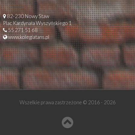
82-230 Nowy Staw
Plac Kardynała Wyszyńskiego 1
55 271 51 68
www.kolegiatans.pl
Wszelkie prawa zastrzeżone © 2016 -
2026