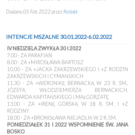
Dodano 05 Feb 2022 przez
Redakt
INTENCJE MSZALNE 30.01.2022-6.02.2022
IV NIEDZIELA ZWYKŁA 30 I 2022
7.00 - ZA PARAFIAN
8.00 - ZA +MIROSŁAWA BARTOSZ
10.00 - ZA +JACKA ZAKRZEWSKIEGO I +Z RODZIN
ZAKRZEWSKICH I CYMAŃSKICH
11.30 - ZA +WERONIKĘ BERNACKĄ W 23 R. ŚM.,
JÓZEFA, WŁODZIEMIERZA BERNACKICH,
EDWARDA KAPITAŃSKIEGO I MAŁGORZATĘ
13.00 - ZA +IRENĘ GÓRSKĄ W 18 R. ŚM. I +Z
RODZINY
18.00 - ZA +BRONISŁAWA NIEJADLIK W 2 R. ŚM.
PONIEDZIAŁEK 31 I 2022 WSPOMNIENIE ŚW. JANA
BOSKO