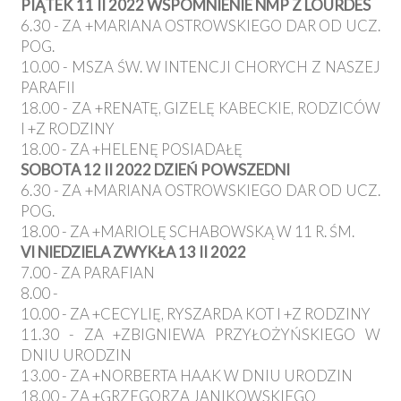
PIĄTEK 11 II 2022 WSPOMNIENIE NMP Z LOURDES
6.30 - ZA +MARIANA OSTROWSKIEGO DAR OD UCZ.
POG.
10.00 - MSZA ŚW. W INTENCJI CHORYCH Z NASZEJ
PARAFII
18.00 - ZA +RENATĘ, GIZELĘ KABECKIE, RODZICÓW
I +Z RODZINY
18.00 - ZA +HELENĘ POSIADAŁĘ
SOBOTA 12 II 2022 DZIEŃ POWSZEDNI
6.30 - ZA +MARIANA OSTROWSKIEGO DAR OD UCZ.
POG.
18.00 - ZA +MARIOLĘ SCHABOWSKĄ W 11 R. ŚM.
VI NIEDZIELA ZWYKŁA 13 II 2022
7.00 - ZA PARAFIAN
8.00 -
10.00 - ZA +CECYLIĘ, RYSZARDA KOT I +Z RODZINY
11.30 - ZA +ZBIGNIEWA PRZYŁOŻYŃSKIEGO W
DNIU URODZIN
13.00 - ZA +NORBERTA HAAK W DNIU URODZIN
18.00 - ZA +GRZEGORZA JANIKOWSKIEGO