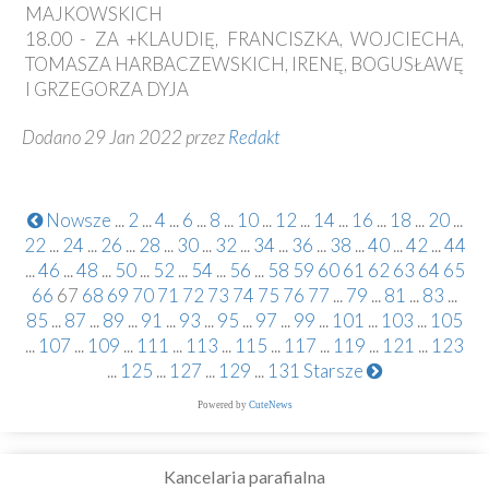
MAJKOWSKICH
18.00 - ZA +KLAUDIĘ, FRANCISZKA, WOJCIECHA,
TOMASZA HARBACZEWSKICH, IRENĘ, BOGUSŁAWĘ
I GRZEGORZA DYJA
Dodano 29 Jan 2022 przez
Redakt
Nowsze
...
2
...
4
...
6
...
8
...
10
...
12
...
14
...
16
...
18
...
20
...
22
...
24
...
26
...
28
...
30
...
32
...
34
...
36
...
38
...
40
...
42
...
44
...
46
...
48
...
50
...
52
...
54
...
56
...
58
59
60
61
62
63
64
65
66
67
68
69
70
71
72
73
74
75
76
77
...
79
...
81
...
83
...
85
...
87
...
89
...
91
...
93
...
95
...
97
...
99
...
101
...
103
...
105
...
107
...
109
...
111
...
113
...
115
...
117
...
119
...
121
...
123
...
125
...
127
...
129
...
131
Starsze
Powered by
CuteNews
Kancelaria parafialna