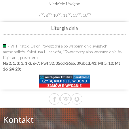
Niedziele i święta:
00
00
00
30
00
00
7
, 8
, 10
, 11
, 13
, 18
Liturgia dnia
7 VIII Piątek. Dzień Powszedni albo wspomnienie świętych
męczenników Sykstusa II, papieża, i Towarzyszy albo wspomnienie św.
Kajetana, prezbitera
Na 2, 1. 3; 3, 1-3. 6-7; Pwt 32, 35cd-36ab. 39abcd. 41; Mt 5, 10; Mt
16, 24-28;
Kontakt