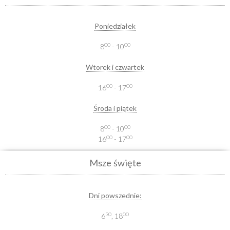
Poniedziałek
00
00
8
- 10
Wtorek i czwartek
00
00
16
- 17
Środa i piątek
00
00
8
- 10
00
00
16
- 17
Msze święte
Dni powszednie:
30
00
6
, 18