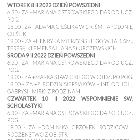
WTOREK 8 II 2022 DZIEŃ POWSZEDNI
6.30 - ZA +MARIANA OSTROWSKIEGO DAR OD UCZ.
POG.
18.00 - ZA +ADAMA CIEŚLIKA W 1 R. ŚM. I APOLONIĘ
CIEŚLIK
18.00 - ZA +HENRYKA MIERZYŃSKIEGO W 16 R. ŚM.,
TERESĘ, KLEMENSA I JANA SŁUPCZEWSKICH
ŚRODA 9 II 2022 DZIEŃ POWSZEDNI
6.30 - ZA +MARIANA OSTROWSKIEGO DAR OD UCZ.
POG.
18.00 - ZA +MARKA STAWICKIEGO W 30 DZ. PO POG.
18.00 - ZA +Z RODZIN SIEPSIAKÓW - INT. OD JOLI,
GABRYSI I MIRKI Z RODZINAMI
CZWARTEK 10 II 2022 WSPOMNIENIE ŚW.
SCHOLASTYKI
6.30 - ZA +MARIANA OSTROWSKIEGO DAR OD UCZ.
POG.
18.00 - ZA +DOMINIKA ORZOŁEK, RODZICÓW I
RODZEŃSTWO Z OB. STR.