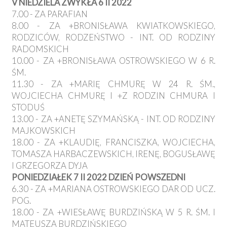
V NIEDZIELA ZWYKŁA 6 II 2022
7.00 - ZA PARAFIAN
8.00 - ZA +BRONISŁAWA KWIATKOWSKIEGO,
RODZICÓW, RODZEŃSTWO - INT. OD RODZINY
RADOMSKICH
10.00 - ZA +BRONISŁAWA OSTROWSKIEGO W 6 R.
ŚM.
11.30 - ZA +MARIĘ CHMURĘ W 24 R. ŚM.,
WOJCIECHA CHMURĘ I +Z RODZIN CHMURA I
STODUŚ
13.00 - ZA +ANETĘ SZYMAŃSKĄ - INT. OD RODZINY
MAJKOWSKICH
18.00 - ZA +KLAUDIĘ, FRANCISZKA, WOJCIECHA,
TOMASZA HARBACZEWSKICH, IRENĘ, BOGUSŁAWĘ
I GRZEGORZA DYJA
PONIEDZIAŁEK 7 II 2022 DZIEŃ POWSZEDNI
6.30 - ZA +MARIANA OSTROWSKIEGO DAR OD UCZ.
POG.
18.00 - ZA +WIESŁAWĘ BURDZIŃSKĄ W 5 R. ŚM. I
MATEUSZA BURDZIŃSKIEGO