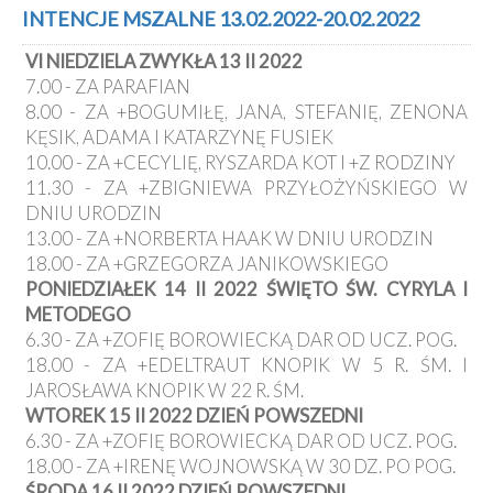
Kancelaria
INTENCJE MSZALNE 13.02.2022-20.02.2022
VI NIEDZIELA ZWYKŁA 13 II 2022
Galeria
7.00 - ZA PARAFIAN
Dekanat
8.00 - ZA +BOGUMIŁĘ, JANA, STEFANIĘ, ZENONA
Nowy
KĘSIK, ADAMA I KATARZYNĘ FUSIEK
Staw
10.00 - ZA +CECYLIĘ, RYSZARDA KOT I +Z RODZINY
Kapituła
11.30 - ZA +ZBIGNIEWA PRZYŁOŻYŃSKIEGO W
Kolegiacka
DNIU URODZIN
Duszpasterze
13.00 - ZA +NORBERTA HAAK W DNIU URODZIN
18.00 - ZA +GRZEGORZA JANIKOWSKIEGO
Polecane
PONIEDZIAŁEK 14 II 2022 ŚWIĘTO ŚW. CYRYLA I
strony
METODEGO
Ochrona
6.30 - ZA +ZOFIĘ BOROWIECKĄ DAR OD UCZ. POG.
Małoletnich
18.00 - ZA +EDELTRAUT KNOPIK W 5 R. ŚM. I
JAROSŁAWA KNOPIK W 22 R. ŚM.
WTOREK 15 II 2022 DZIEŃ POWSZEDNI
6.30 - ZA +ZOFIĘ BOROWIECKĄ DAR OD UCZ. POG.
18.00 - ZA +IRENĘ WOJNOWSKĄ W 30 DZ. PO POG.
ŚRODA 16 II 2022 DZIEŃ POWSZEDNI