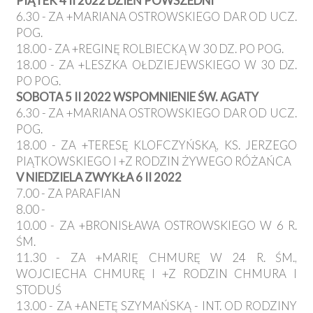
PIĄTEK 4 II 2022 DZIEŃ POWSZEDNI
6.30 - ZA +MARIANA OSTROWSKIEGO DAR OD UCZ.
POG.
18.00 - ZA +REGINĘ ROLBIECKĄ W 30 DZ. PO POG.
18.00 - ZA +LESZKA OŁDZIEJEWSKIEGO W 30 DZ.
PO POG.
SOBOTA 5 II 2022 WSPOMNIENIE ŚW. AGATY
6.30 - ZA +MARIANA OSTROWSKIEGO DAR OD UCZ.
POG.
18.00 - ZA +TERESĘ KLOFCZYŃSKĄ, KS. JERZEGO
PIĄTKOWSKIEGO I +Z RODZIN ŻYWEGO RÓŻAŃCA
V NIEDZIELA ZWYKŁA 6 II 2022
7.00 - ZA PARAFIAN
8.00 -
10.00 - ZA +BRONISŁAWA OSTROWSKIEGO W 6 R.
ŚM.
11.30 - ZA +MARIĘ CHMURĘ W 24 R. ŚM.,
WOJCIECHA CHMURĘ I +Z RODZIN CHMURA I
STODUŚ
13.00 - ZA +ANETĘ SZYMAŃSKĄ - INT. OD RODZINY