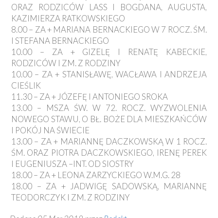
ORAZ RODZICÓW LASS I BOGDANA, AUGUSTA,
KAZIMIERZA RATKOWSKIEGO
8.00 – ZA + MARIANA BERNACKIEGO W 7 ROCZ. ŚM.
I STEFANA BERNACKIEGO
10.00 – ZA + GIZELĘ I RENATĘ KABECKIE,
RODZICÓW I ZM. Z RODZINY
10.00 – ZA + STANISŁAWĘ, WACŁAWA I ANDRZEJA
CIEŚLIK
11.30 – ZA + JÓZEFĘ I ANTONIEGO SROKA
13.00 – MSZA ŚW. W 72. ROCZ. WYZWOLENIA
NOWEGO STAWU, O BŁ. BOŻE DLA MIESZKAŃCÓW
I POKÓJ NA ŚWIECIE
13.00 – ZA + MARIANNĘ DACZKOWSKĄ W 1 ROCZ.
ŚM. ORAZ PIOTRA DACZKOWSKIEGO, IRENĘ PEREK
I EUGENIUSZA –INT. OD SIOSTRY
18.00 – ZA + LEONA ZARZYCKIEGO W.M.G. 28
18.00 – ZA + JADWIGĘ SADOWSKĄ, MARIANNĘ
TEODORCZYK I ZM. Z RODZINY