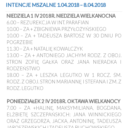
Kancelaria
INTENCJE MSZALNE 1.04.2018 – 8.04.2018
NIEDZIELA 1 IV 2018R. NIEDZIELA WIELKANOCNA
Galeria
6.00 – REZUREKCJA W INT. PARAFIAN
Dekanat
10.00 – ZA + ZBIGNIEWA PRZYŁOŻYŃSKIEGO
Nowy
10.00 – ZA + TADEUSZA BARTOSZ W 30 DNIU PO
Staw
POGRZEBIE
Kapituła
11.30 – ZA + NATALIĘ KOWALCZYK
Kolegiacka
13.00 – ZA + ANTONIEGO JACHYM RODZ. Z OBOJ.
Duszpasterze
STRON ZOFIĘ GAŁKA ORAZ JANA NIERADKA I
RODZEŃSTWO
Polecane
18.00 – ZA + LESZKA LEGUTKO W 1 ROCZ. ŚM.
strony
RODZ. Z OBOJ. STRON MARIANNĘ I STEFANA I ZM. Z
Ochrona
RODZ. LEGUTKO
Małoletnich
PONIEDZIAŁEK 2 IV 2018R. OKTAWA WIELKANOCY
7.00 – ZA +HALINĘ, MAKSYMILIANA, BOGDANA,
ELŻBIETĘ SZCZEPAŃSKICH: JANA WINNICKIEGO
ORAZ GRZEGORZA, JACKA, ANTONINĘ, TADEUSZA
JAROSZEWSKICH I TADEUSZA BUCHOWSKIEGO