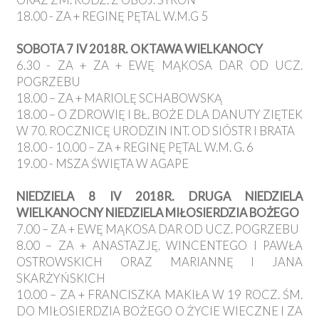
18.00 - ZA + REGINĘ PĘTAL W.M.G 5
SOBOTA 7 IV 2018R. OKTAWA WIELKANOCY
6.30 - ZA + ZA + EWĘ MĄKOSA DAR OD UCZ.
POGRZEBU
18.00 – ZA + MARIOLĘ SCHABOWSKĄ
18.00 – O ZDROWIĘ I BŁ. BOŻE DLA DANUTY ZIĘTEK
W 70. ROCZNICĘ URODZIN INT. OD SIÓSTR I BRATA
18.00 - 10.00 – ZA + REGINĘ PĘTAL W.M. G. 6
19.00 - MSZA ŚWIĘTA W AGAPE
NIEDZIELA 8 IV 2018R. DRUGA NIEDZIELA
WIELKANOCNY NIEDZIELA MIŁOSIERDZIA BOŻEGO
7.00 – ZA + EWĘ MĄKOSA DAR OD UCZ. POGRZEBU
8.00 – ZA + ANASTAZJĘ, WINCENTEGO I PAWŁA
OSTROWSKICH ORAZ MARIANNĘ I JANA
SKARŻYŃSKICH
10.00 – ZA + FRANCISZKA MAKIŁA W 19 ROCZ. ŚM.
DO MIŁOSIERDZIA BOŻEGO O ŻYCIE WIECZNE I ZA