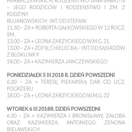
HARBACZEWSKICH, RODZEŃSTWO JANA SABAJTIS
– JEGO RODZICÓW I RODZEŃSTWO I ZM. Z
RODZINY
BUJANOWSKICH- INT. OD STEFANI
11.30 – ZA + ROBERTA GAŁKOWSKIEGO W 12 ROCZ.
ŚM.
13.00 – ZA + LEONA ZARZYCKIEGO W.M.G. 21
13.00 – ZA + ZOFIĘ CHIELECKĄ – INT. OD SĄSIADÓW
Z BLOKU NR 9
18.00 – ZA + KAZIMIERZA JANCZEWSKIEGO
PONIEDZIAŁEK 5 III 2018 R. DZIEŃ POWSZEDNI
6.30 – ZA + TERESĘ PIEKARSKĄ DAR OD UCZ.
POGRZEBU
18.00 – ZA + LEONA ZARZYCKIEGO W.M.G. 22
WTOREK 6 III 2018R. DZIEŃ POWSZEDNI
6.30 – ZA + KAZIMIERZA I BRONISŁAWĘ ŻAŁOBA
ORAZ KAZIMIERZA, ANTONIEGO, ZENONA
BIELAWSKICH