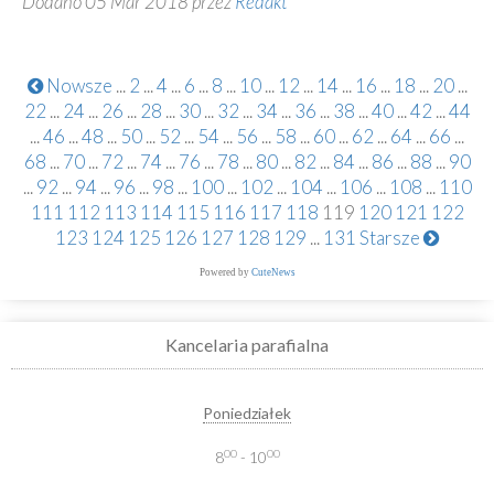
Dodano 05 Mar 2018 przez
Redakt
Nowsze
...
2
...
4
...
6
...
8
...
10
...
12
...
14
...
16
...
18
...
20
...
22
...
24
...
26
...
28
...
30
...
32
...
34
...
36
...
38
...
40
...
42
...
44
...
46
...
48
...
50
...
52
...
54
...
56
...
58
...
60
...
62
...
64
...
66
...
68
...
70
...
72
...
74
...
76
...
78
...
80
...
82
...
84
...
86
...
88
...
90
...
92
...
94
...
96
...
98
...
100
...
102
...
104
...
106
...
108
...
110
111
112
113
114
115
116
117
118
119
120
121
122
123
124
125
126
127
128
129
...
131
Starsze
Powered by
CuteNews
Kancelaria parafialna
Poniedziałek
00
00
8
- 10