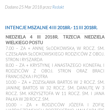
Dodano 25 Mar 2018 przez
Redakt
INTENCJE MSZALNE 4 III 2018R.- 11 III 2018R.
NIEDZIELA 4 III 2018R. TRZECIA NIEDZIELA
WIELKIEGO POSTU
7.00 – ZA + ANNĘ SŁODKOWSKĄ W ROCZ. ŚM.
CZESŁAWA SŁODKOWSKIEGO RODZICÓW Z OBOJ.
STRON I RYSZARDA
8.00 – ZA + KRYSTYNĘ I ANASTAZEGO KONEFAŁ I
RODZICÓW Z OBOJ. STRON ORAZ BRACI
FRANCISZKA I PIOTRA
10.00 – ZA + ZDZISŁAWA BARTOS W 2 ROCZ. ŚM.
JANINĘ BARTOS W 32 ROCZ. ŚM. DANUTĘ W 3
ROCZ. SM. KRZYSZTOFA W 11 ROCZ. ŚM. I JANA
PAŁKA W 28 ROCZ. ŚM.
10.00 – ZA + RODZICÓW JÓZEFA I ZOFIĘ