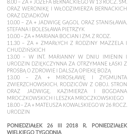
8.00 – ZA + JÓZEFA BERNACKIEGO W 13 ROCZ. ŚM.
ORAZ WERONIKĘ I WŁODZIMIERZA BERNACKICH
ORAZ DZIADKÓW
10.00 – ZA + JADWIGĘ GĄGOL ORAZ STANISŁAWA,
STEFANA I BOLESŁAWA PIETRZYK
10.00 – ZA + MARIANA BOCIAN I ZM. Z RODZ.
11.30 – ZA + ZMARŁYCH Z RODZINY MAZZELA I
CHUDZIŃSKICH
13.00 – W INT. MARIANNY W DNIU IMIENIN I
URODZIN DZIĘKCZYNNA ZA OTRZYMANE ŁASKI Z
PROŚBĄ O ZDROWIE I DALSZĄ OPIEKĘ BOŻĄ
13.00 – ZA + MIROSŁAWĘ I ZYGMUNTA
ZWIERZCHOWSKICH, RODZICÓW Z OBOJ. STRON
ORAZ JADWIGĘ, KAZIMIERZA I BOGDANA
MROCZKOWSKICH I LESZKA MROCZKOWSKIEGO
18.00 – ZA + MATEUSZA KOWALSKIEGO W 26 ROCZ.
URODZIN
PONIEDZIAŁEK 26 III 2018 R. PONIEDZIAŁEK
WIELKIEGO TYGODNIA