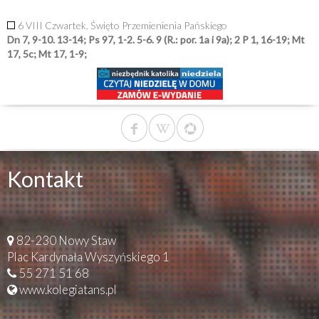
6 VIII Czwartek. Święto Przemienienia Pańskiego
Dn 7, 9-10. 13-14; Ps 97, 1-2. 5-6. 9 (R.: por. 1a i 9a); 2 P 1, 16-19; Mt
17, 5c; Mt 17, 1-9;
Kontakt
82-230 Nowy Staw
Plac Kardynała Wyszyńskiego 1
55 271 51 68
www.kolegiatans.pl