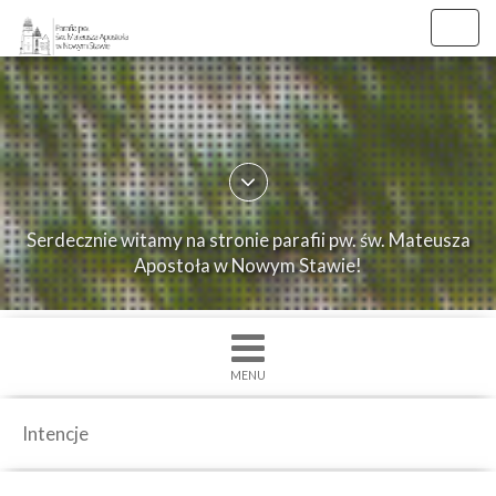
Toggl
navig
×
Strona
główna
O
Serdecznie witamy na stronie parafii pw. św. Mateusza
parafii
Apostoła w Nowym Stawie!
Ogłoszenia
Intencje
Grupy
MENU
duszpasterskie
Msze
Intencje
św.
i
Nabożenstwa