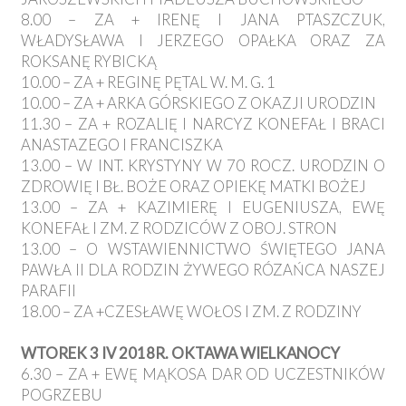
8.00 – ZA + IRENĘ I JANA PTASZCZUK,
WŁADYSŁAWA I JERZEGO OPAŁKA ORAZ ZA
ROKSANĘ RYBICKĄ
10.00 – ZA + REGINĘ PĘTAL W. M. G. 1
10.00 – ZA + ARKA GÓRSKIEGO Z OKAZJI URODZIN
11.30 – ZA + ROZALIĘ I NARCYZ KONEFAŁ I BRACI
ANASTAZEGO I FRANCISZKA
13.00 – W INT. KRYSTYNY W 70 ROCZ. URODZIN O
ZDROWIĘ I BŁ. BOŻE ORAZ OPIEKĘ MATKI BOŻEJ
13.00 – ZA + KAZIMIERĘ I EUGENIUSZA, EWĘ
KONEFAŁ I ZM. Z RODZICÓW Z OBOJ. STRON
13.00 – O WSTAWIENNICTWO ŚWIĘTEGO JANA
PAWŁA II DLA RODZIN ŻYWEGO RÓZAŃCA NASZEJ
PARAFII
18.00 – ZA +CZESŁAWĘ WOŁOS I ZM. Z RODZINY
WTOREK 3 IV 2018R. OKTAWA WIELKANOCY
6.30 – ZA + EWĘ MĄKOSA DAR OD UCZESTNIKÓW
POGRZEBU