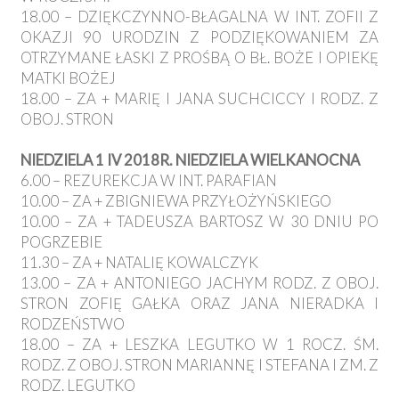
18.00 – DZIĘKCZYNNO-BŁAGALNA W INT. ZOFII Z
OKAZJI 90 URODZIN Z PODZIĘKOWANIEM ZA
OTRZYMANE ŁASKI Z PROŚBĄ O BŁ. BOŻE I OPIEKĘ
MATKI BOŻEJ
18.00 – ZA + MARIĘ I JANA SUCHCICCY I RODZ. Z
OBOJ. STRON
NIEDZIELA 1 IV 2018R. NIEDZIELA WIELKANOCNA
6.00 – REZUREKCJA W INT. PARAFIAN
10.00 – ZA + ZBIGNIEWA PRZYŁOŻYŃSKIEGO
10.00 – ZA + TADEUSZA BARTOSZ W 30 DNIU PO
POGRZEBIE
11.30 – ZA + NATALIĘ KOWALCZYK
13.00 – ZA + ANTONIEGO JACHYM RODZ. Z OBOJ.
STRON ZOFIĘ GAŁKA ORAZ JANA NIERADKA I
RODZEŃSTWO
18.00 – ZA + LESZKA LEGUTKO W 1 ROCZ. ŚM.
RODZ. Z OBOJ. STRON MARIANNĘ I STEFANA I ZM. Z
RODZ. LEGUTKO