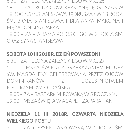
6.30 – ZA + LEONA ZARZYCKIEGO W.M.G. 26
18.00 – ZA + RODZICÓW: KRYSTYNĘ JĘDRUSZAK W
18 ROCZ. ŚM. STANISŁAWA JĘDRUSZAK W 13 ROCZ.
ŚM. BRATA STANISŁAWA I BRATANKA MARCINA I
MĘŻA LONGINA PAŁKA
18.00 – ZA + ADAMA POLOSKIEGO W 2 ROCZ. ŚM.
ORAZ SYNA STANISŁAWA
SOBOTA 10 III 2018R. DZIEŃ POWSZEDNI
6.30 – ZA + LEONA ZARZYCKIEGO W.M.G. 27
10.00 – MSZA ŚWIĘTA Z PRZEKAZANIEM FIGURY
ŚW. MAGDALENY CELEBROWANA PRZEZ OJCÓW
DOMINIKANÓW Z UCZESTNICTWEM
PIELGRZYMÓW Z GDAŃSKA
18.00 – ZA + BARBARĘ MIROWSKĄ W 5 ROCZ. ŚM.
19.00 – MSZA ŚWIĘTA W AGAPE – ZA PARAFIAN
NIEDZIELA 11 III 2018R. CZWARTA NIEDZIELA
WIELKIEGO POSTU
7.00 – ZA + ERYKĘ LASKOWSKĄ W 1 ROCZ. ŚM.