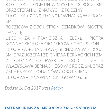
8.00 – ZA + ZYGMUNTA MYSZKA 13 ROCZ. ŚM.
ORAZ STEFANIĘ I ZMARŁYCH Z RODZINY
10.00 – ZA + ŻONĘ REGINĘ KOWNACKĄ W 3 ROCZ.
ŚM.
RODZICÓW Z OBOJ. STRON, DZIADKÓW I SIOSTRĘ
DANUTĘ
11.30 – ZA + FRANCISZKA, HELENĘ I PIOTRA
KOWNACKICH ORAZ RODZICÓW Z OBOJ. STRON
13.00 – ZA + STANISŁAWĘ BERNACKĄ W 7 ROCZ.
ŚM. ORAZ JÓZEFA I ZBIGNIEWA BERNACKICH I ZM.
Z RODZINY OSIJEWSKICH 13.00 – ZA +
WŁADYSŁAWA BERNACKIEGO W 6 ROCZ. ŚM. ORAZ
ZM. HENRYKA I RODZICÓW Z OBOJ. STRON
18.00 – ZA + JANA WINNICKIEGO W.M.G. 18
Dodano 16 Oct 2017 przez
Redakt
INTENCJE MSZALNE 8 X 2017 R. – 15 X 2017 R.