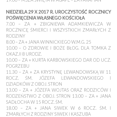
NIEDZIELA 29 X 2017 R. UROCZYSTOŚĆ ROCZNICY
POŚWIĘCENIA WŁASNEGO KOŚCIOŁA
7.00 – ZA + ZBIGNIEWA ADAMKIEWICZA W
ROCZNICĘ ŚMIERCI I WSZYSTKICH ZMARŁYCH Z
RODZINY
8.00 – ZA + JANA WINNICKIEGO W.M.G. 25
10.00 – O ZDROWIE I BOŻE BŁOG. DLA TOMKA Z
OKAZJI 8 URODZ.
10.00 – ZA + KURTA KARBOWSKIEGO DAR OD UCZ.
POGRZEBU
11.30 – ZA + ZA KRYSTYNĘ LEWANDOWSKĄ W 11
ROCZ. ŚM. JÓZEFA LEWANDOWSKIEGO I
DZIADKÓW Z OBOJ. STRON
13.00 – ZA + JÓZEFA WOJTAS ORAZ RODZICÓW I
RODZEŃSTWO Z OBOJ. STRON 13.00 – ZA + JANA
SADŁOCHA W 15 ROCZ. ŚM.
18.00 – ZA + JANA SIWEK W 6 ROCZ. ŚM. I
ZMARŁYCH Z RODZINY SIWEK I KASZUBA