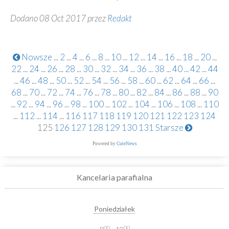
Dodano 08 Oct 2017 przez
Redakt
Nowsze
...
2
...
4
...
6
...
8
...
10
...
12
...
14
...
16
...
18
...
20
...
22
...
24
...
26
...
28
...
30
...
32
...
34
...
36
...
38
...
40
...
42
...
44
...
46
...
48
...
50
...
52
...
54
...
56
...
58
...
60
...
62
...
64
...
66
...
68
...
70
...
72
...
74
...
76
...
78
...
80
...
82
...
84
...
86
...
88
...
90
...
92
...
94
...
96
...
98
...
100
...
102
...
104
...
106
...
108
...
110
...
112
...
114
...
116
117
118
119
120
121
122
123
124
125
126
127
128
129
130
131
Starsze
Powered by
CuteNews
Kancelaria parafialna
Poniedziałek
00
00