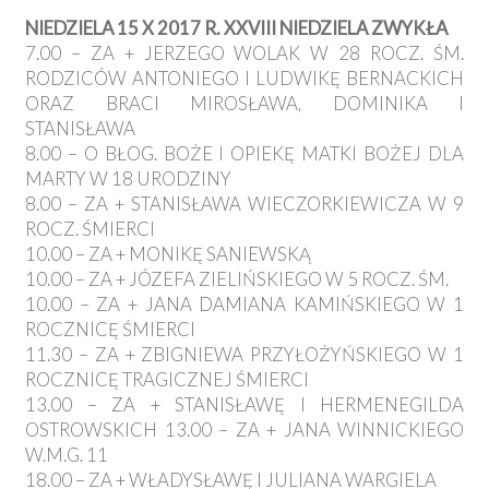
NIEDZIELA 15 X 2017 R. XXVIII NIEDZIELA ZWYKŁA
7.00 – ZA + JERZEGO WOLAK W 28 ROCZ. ŚM.
RODZICÓW ANTONIEGO I LUDWIKĘ BERNACKICH
ORAZ BRACI MIROSŁAWA, DOMINIKA I
STANISŁAWA
8.00 – O BŁOG. BOŻE I OPIEKĘ MATKI BOŻEJ DLA
MARTY W 18 URODZINY
8.00 – ZA + STANISŁAWA WIECZORKIEWICZA W 9
ROCZ. ŚMIERCI
10.00 – ZA + MONIKĘ SANIEWSKĄ
10.00 – ZA + JÓZEFA ZIELIŃSKIEGO W 5 ROCZ. ŚM.
10.00 – ZA + JANA DAMIANA KAMIŃSKIEGO W 1
ROCZNICĘ ŚMIERCI
11.30 – ZA + ZBIGNIEWA PRZYŁOŻYŃSKIEGO W 1
ROCZNICĘ TRAGICZNEJ ŚMIERCI
13.00 – ZA + STANISŁAWĘ I HERMENEGILDA
OSTROWSKICH 13.00 – ZA + JANA WINNICKIEGO
W.M.G. 11
18.00 – ZA + WŁADYSŁAWĘ I JULIANA WARGIELA