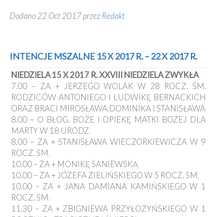
Dodano 22 Oct 2017 przez
Redakt
INTENCJE MSZALNE 15 X 2017 R. – 22 X 2017 R.
NIEDZIELA 15 X 2017 R. XXVIII NIEDZIELA ZWYKŁA
7.00 – ZA + JERZEGO WOLAK W 28 ROCZ. ŚM.
RODZICÓW ANTONIEGO I LUDWIKĘ BERNACKICH
ORAZ BRACI MIROSŁAWA,DOMINIKA I STANISŁAWA
8.00 – O BŁOG. BOŻE I OPIEKĘ MATKI BOZEJ DLA
MARTY W 18 URODZ.
8.00 – ZA + STANISŁAWA WIECZORKIEWICZA W 9
ROCZ. ŚM.
10.00 – ZA + MONIKĘ SANIEWSKĄ
10.00 – ZA + JÓZEFA ZIELIŃSKIEGO W 5 ROCZ. ŚM.
10.00 – ZA + JANA DAMIANA KAMIŃSKIEGO W 1
ROCZ. ŚM.
11.30 – ZA + ZBIGNIEWA PRZYŁOŻYŃSKIEGO W 1