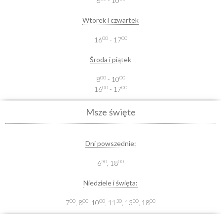
8
- 10
Wtorek i czwartek
00
00
16
- 17
Środa i piątek
00
00
8
- 10
00
00
16
- 17
Msze święte
Dni powszednie:
30
00
6
, 18
Niedziele i święta:
00
00
00
30
00
00
7
, 8
, 10
, 11
, 13
, 18