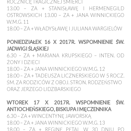
ROCZNICĘ TRAGICZNEJ ŚMIERCI
13.00 – ZA + STANISŁAWĘ I HERMENEGILD
OSTROWSKICH 13.00 – ZA + JANA WINNICKIEGO
W.M.G. 11
18.00 – ZA + WŁADYSŁAWĘ I JULIANA WARGIELÓW
PONIEDZIAŁEK 16 X 2017R. WSPOMNIENIE ŚW.
JADWIGI ŚLĄSKIEJ
6.30 – ZA + MARIANA KRUPSKIEGO – INTEN. OD
ŻONY I DZIECI
18.00 – ZA + JANA WINNICKIEGO W.M.G. 12
18.00 – ZA + TADEUSZA LICZNERSKIEGO W 5 ROCZ.
ŚM. ZA RODZICÓW Z OBOJ. STRON, RODZEŃSTWO
ORAZ JERZEGO LIDZBARSKIEGO
WTOREK 17 X 2017R. WSPOMNIENIE ŚW.
ANTIOCHEŃSKIEGO, BISKUPA I MĘCZENNIKA
6.30 – ZA + WINCENTYNĘ JAWORSKĄ
18.00 – ZA + JANA WINNICKIEGO W.M.G. 13
18.00 – ZA + REGINĘ PĘTAL W 30 DNIU PO