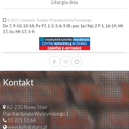
Liturgia dnia
6 VIII Czwartek. Święto Przemienienia Pańskiego
Dn 7, 9-10. 13-14; Ps 97, 1-2. 5-6. 9 (R.: por. 1a i 9a); 2 P 1, 16-19; Mt
17, 5c; Mt 17, 1-9;
Kontakt
82-230 Nowy Staw
Plac Kardynała Wyszyńskiego 1
55 271 51 68
www.kolegiatans.pl