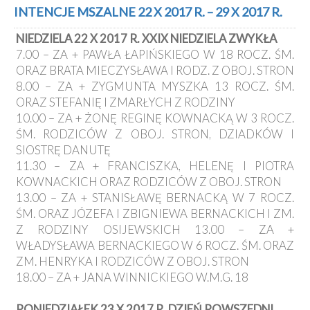
Kancelaria
INTENCJE MSZALNE 22 X 2017 R. – 29 X 2017 R.
NIEDZIELA 22 X 2017 R. XXIX NIEDZIELA ZWYKŁA
Galeria
7.00 – ZA + PAWŁA ŁAPIŃSKIEGO W 18 ROCZ. ŚM.
Dekanat
ORAZ BRATA MIECZYSŁAWA I RODZ. Z OBOJ. STRON
Nowy
8.00 – ZA + ZYGMUNTA MYSZKA 13 ROCZ. ŚM.
Staw
ORAZ STEFANIĘ I ZMARŁYCH Z RODZINY
Kapituła
10.00 – ZA + ŻONĘ REGINĘ KOWNACKĄ W 3 ROCZ.
Kolegiacka
ŚM. RODZICÓW Z OBOJ. STRON, DZIADKÓW I
Duszpasterze
SIOSTRĘ DANUTĘ
11.30 – ZA + FRANCISZKA, HELENĘ I PIOTRA
Polecane
KOWNACKICH ORAZ RODZICÓW Z OBOJ. STRON
strony
13.00 – ZA + STANISŁAWĘ BERNACKĄ W 7 ROCZ.
Ochrona
ŚM. ORAZ JÓZEFA I ZBIGNIEWA BERNACKICH I ZM.
Małoletnich
Z RODZINY OSIJEWSKICH 13.00 – ZA +
WŁADYSŁAWA BERNACKIEGO W 6 ROCZ. ŚM. ORAZ
ZM. HENRYKA I RODZICÓW Z OBOJ. STRON
18.00 – ZA + JANA WINNICKIEGO W.M.G. 18
PONIEDZIAŁEK 23 X 2017 R. DZIEŃ POWSZEDNI