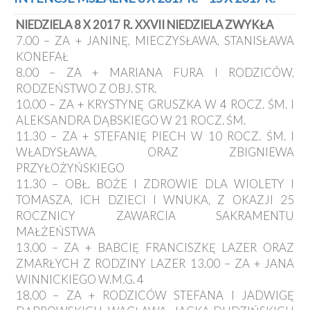
NIEDZIELA 8 X 2017 R. XXVII NIEDZIELA ZWYKŁA
7.00 – ZA + JANINĘ, MIECZYSŁAWA, STANISŁAWA
KONEFAŁ
8.00 – ZA + MARIANA FURA I RODZICÓW,
RODZEŃSTWO Z OBJ. STR.
10.00 – ZA + KRYSTYNĘ GRUSZKA W 4 ROCZ. ŚM. I
ALEKSANDRA DĄBSKIEGO W 21 ROCZ. ŚM.
11.30 – ZA + STEFANIĘ PIECH W 10 ROCZ. ŚM. I
WŁADYSŁAWA, ORAZ ZBIGNIEWA
PRZYŁOŻYŃSKIEGO
11.30 – OBŁ. BOŻE I ZDROWIE DLA WIOLETY I
TOMASZA, ICH DZIECI I WNUKA, Z OKAZJI 25
ROCZNICY ZAWARCIA SAKRAMENTU
MAŁŻEŃSTWA
13.00 – ZA + BABCIĘ FRANCISZKĘ LAZER ORAZ
ZMARŁYCH Z RODZINY LAZER 13.00 – ZA + JANA
WINNICKIEGO W.M.G. 4
18.00 – ZA + RODZICÓW STEFANA I JADWIGĘ