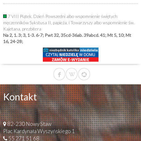
7 VIII Piątek. Dzień Powszedni albo wspomnienie świętych
męczenników Sykstusa II, papieża, i Towarzyszy albo wspomnienie św.
Kajetana, prezbitera
Na 2, 1. 3; 3, 1-3. 6-7; Pwt 32, 35cd-36ab. 39abcd. 41; Mt 5, 10; Mt
16, 24-28;
Kontakt
82-230 Nowy Staw
Plac Kardynała Wyszyńskiego 1
55 271 51 68