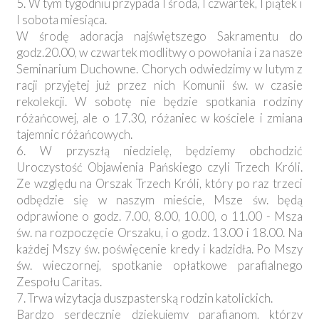
5. W tym tygodniu przypada I środa, I czwartek, I piątek i
I sobota miesiąca.
W środę adoracja najświętszego Sakramentu do
godz.20.00, w czwartek modlitwy o powołania i za nasze
Seminarium Duchowne. Chorych odwiedzimy w lutym z
racji przyjętej już przez nich Komunii św. w czasie
rekolekcji. W sobotę nie będzie spotkania rodziny
różańcowej, ale o 17.30, różaniec w kościele i zmiana
tajemnic różańcowych.
6. W przyszłą niedzielę, będziemy obchodzić
Uroczystość Objawienia Pańskiego czyli Trzech Króli.
Ze względu na Orszak Trzech Króli, który po raz trzeci
odbędzie się w naszym mieście, Msze św. będą
odprawione o godz. 7.00, 8.00, 10.00, o 11.00 - Msza
św. na rozpoczęcie Orszaku, i o godz. 13.00 i 18.00. Na
każdej Mszy św. poświęcenie kredy i kadzidła. Po Mszy
św. wieczornej, spotkanie opłatkowe parafialnego
Zespołu Caritas.
7. Trwa wizytacja duszpasterską rodzin katolickich.
Bardzo serdecznie dziękujemy parafianom, którzy