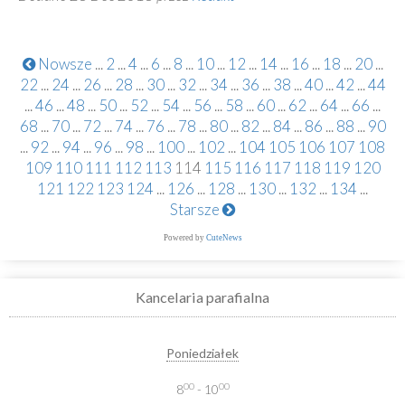
Nowsze
...
2
...
4
...
6
...
8
...
10
...
12
...
14
...
16
...
18
...
20
...
22
...
24
...
26
...
28
...
30
...
32
...
34
...
36
...
38
...
40
...
42
...
44
...
46
...
48
...
50
...
52
...
54
...
56
...
58
...
60
...
62
...
64
...
66
...
68
...
70
...
72
...
74
...
76
...
78
...
80
...
82
...
84
...
86
...
88
...
90
...
92
...
94
...
96
...
98
...
100
...
102
...
104
105
106
107
108
109
110
111
112
113
114
115
116
117
118
119
120
121
122
123
124
...
126
...
128
...
130
...
132
...
134
...
Starsze
Powered by
CuteNews
Kancelaria parafialna
Poniedziałek
00
00
8
- 10