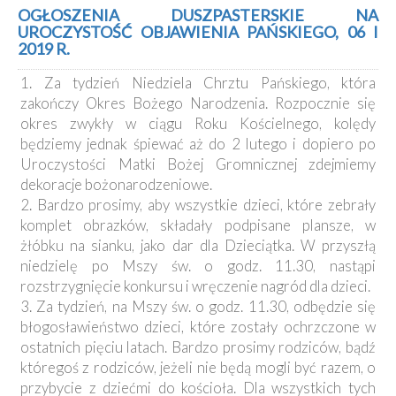
Kancelaria
OGŁOSZENIA DUSZPASTERSKIE NA
UROCZYSTOŚĆ OBJAWIENIA PAŃSKIEGO, 06 I
2019 R.
Galeria
1. Za tydzień Niedziela Chrztu Pańskiego, która
Dekanat
Nowy
zakończy Okres Bożego Narodzenia. Rozpocznie się
Staw
okres zwykły w ciągu Roku Kościelnego, kolędy
Kapituła
będziemy jednak śpiewać aż do 2 lutego i dopiero po
Kolegiacka
Uroczystości Matki Bożej Gromnicznej zdejmiemy
dekoracje bożonarodzeniowe.
Duszpasterze
2. Bardzo prosimy, aby wszystkie dzieci, które zebrały
komplet obrazków, składały podpisane plansze, w
Polecane
strony
żłóbku na sianku, jako dar dla Dzieciątka. W przyszłą
niedzielę po Mszy św. o godz. 11.30, nastąpi
Ochrona
Małoletnich
rozstrzygnięcie konkursu i wręczenie nagród dla dzieci.
3. Za tydzień, na Mszy św. o godz. 11.30, odbędzie się
błogosławieństwo dzieci, które zostały ochrzczone w
ostatnich pięciu latach. Bardzo prosimy rodziców, bądź
któregoś z rodziców, jeżeli nie będą mogli być razem, o
przybycie z dziećmi do kościoła. Dla wszystkich tych