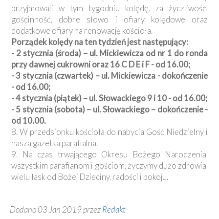
przyjmowali w tym tygodniu kolędę, za życzliwość,
gościnność, dobre słowo i ofiary kolędowe oraz
dodatkowe ofiary na renowację kościoła.
Porządek kolędy na ten tydzień jest następujący:
- 2 stycznia (środa) – ul. Mickiewicza od nr 1 do ronda
przy dawnej cukrowni oraz 16 C D E i F - od 16.00;
- 3 stycznia (czwartek) – ul. Mickiewicza - dokończenie
- od 16.00;
- 4 stycznia (piątek) – ul. Słowackiego 9 i 10 - od 16.00;
- 5 stycznia (sobota) – ul. Słowackiego – dokończenie -
od 10.00.
8. W przedsionku kościoła do nabycia Gość Niedzielny i
nasza gazetka parafialna.
9. Na czas trwającego Okresu Bożego Narodzenia,
wszystkim parafianom i gościom, życzymy dużo zdrowia,
wielu łask od Bożej Dzieciny, radości i pokoju.
Dodano 03 Jan 2019 przez
Redakt