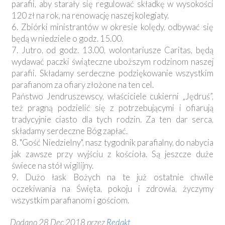
parafii, aby starały się regulować składkę w wysokości
120 zł na rok, na renowację naszej kolegiaty.
6. Zbiórki ministrantów w okresie kolędy, odbywać się
będą w niedziele o godz. 15.00.
7. Jutro, od godz. 13.00, wolontariusze Caritas, będą
wydawać paczki świąteczne uboższym rodzinom naszej
parafii. Składamy serdeczne podziękowanie wszystkim
parafianom za ofiary złożone na ten cel.
Państwo Jendruszewscy, właściciele cukierni „Jędruś”,
też pragną podzielić się z potrzebującymi i ofiarują
tradycyjnie ciasto dla tych rodzin. Za ten dar serca,
składamy serdeczne Bóg zapłać.
8. "Gość Niedzielny", nasz tygodnik parafialny, do nabycia
jak zawsze przy wyjściu z kościoła. Są jeszcze duże
świece na stół wigilijny.
9. Dużo łask Bożych na te już ostatnie chwile
oczekiwania na Święta, pokoju i zdrowia, życzymy
wszystkim parafianom i gościom.
Dodano 28 Dec 2018 przez
Redakt