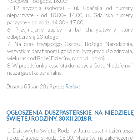
Kolejowa – od godz. 16.00;
- 12 stycznia (sobota) – ul. Gdańska od numery
nieparzyste - od 10.00– 14.00, ul. Gdańska numery
parzyste – od godz. 14.00 – 17.00.
6. Przyjmujemy zapisy na bal charytatywny, który
odbędzie się 23 lutego.
7. Na czas trwającego Okresu Bożego Narodzenia,
wszystkim parafianom i gościom, życzymy dużo zdrowia,
wielu łask od Bożej Dzieciny, radości i pokoju.
8. W przedsionku kościoła do nabycia Gość Niedzielny i
nasza gazetka parafialna.
Dodano 05 Jan 2019 przez
Redakt
OGŁOSZENIA DUSZPASTERSKIE NA NIEDZIELĘ
ŚWIĘTEJ RODZINY, 30 XII 2018 R.
1. Dziś święto Świętej Rodziny. Jutro ostatni dzień tego
roku. Dlatego o godz. 18.00, Msza św. na zakończenie