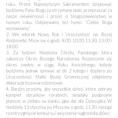
roku. Przed Najświętszym Sakramentem dziękować
będziemy Panu Bogu za otrzymane łaski, przepraszać za
nasze niewierności i prosić o błogosławieństwo w
nowym roku. Odśpiewamy też hymn: ”Ciebie Boga
wysławiamy”.
2. We wtorek Nowy Rok i Uroczystość św. Bożej
Rodzicielki. Msze św. o godz. 8.00, 10.00, 11.30, 13.00 i
18.00.
3. Za tydzień Niedziela Chrztu Pańskiego, która
zakończy Okres Bożego Narodzenia. Rozpocznie się
okres zwykły w ciągu Roku Kościelnego, kolędy
będziemy jednak śpiewać aż do 2 lutego i dopiero po
Uroczystości Matki Bożej Gromnicznej zdejmiemy
dekoracje bożonarodzeniowe.
4. Bardzo prosimy, aby wszystkie dzieci, które zebrały
komplet obrazków roratnich, składały podpisane
plansze, w żłóbku na sianku, jako dar dla Dzieciątka. W
niedzielę 13 stycznia, po Mszy św. o godz. 11.30, nastąpi
rozstrzygnięcie konkursu i wręczenie nagród dla dzieci.