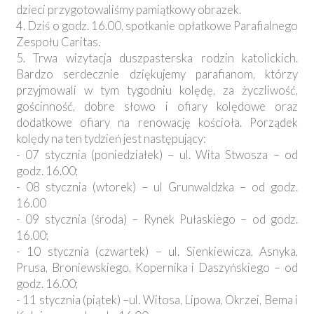
dzieci przygotowaliśmy pamiątkowy obrazek.
4. Dziś o godz. 16.00, spotkanie opłatkowe Parafialnego
Zespołu Caritas.
5. Trwa wizytacja duszpasterska rodzin katolickich.
Bardzo serdecznie dziękujemy parafianom, którzy
przyjmowali w tym tygodniu kolędę, za życzliwość,
gościnność, dobre słowo i ofiary kolędowe oraz
dodatkowe ofiary na renowację kościoła. Porządek
kolędy na ten tydzień jest następujący:
- 07 stycznia (poniedziałek) – ul. Wita Stwosza – od
godz. 16.00;
- 08 stycznia (wtorek) – ul Grunwaldzka – od godz.
16.00
- 09 stycznia (środa) – Rynek Pułaskiego – od godz.
16.00;
- 10 stycznia (czwartek) – ul. Sienkiewicza, Asnyka,
Prusa, Broniewskiego, Kopernika i Daszyńskiego – od
godz. 16.00;
- 11 stycznia (piątek) –ul. Witosa, Lipowa, Okrzei, Bema i