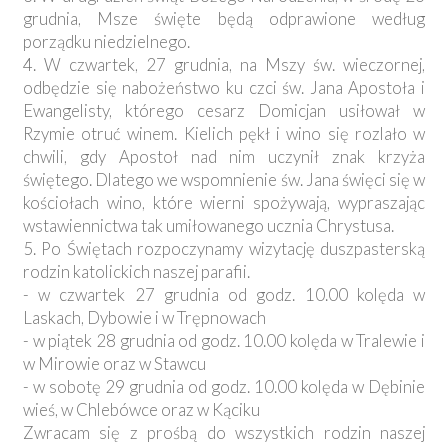
grudnia, Msze święte będą odprawione według
porządku niedzielnego.
4. W czwartek, 27 grudnia, na Mszy św. wieczornej,
odbędzie się nabożeństwo ku czci św. Jana Apostoła i
Ewangelisty, którego cesarz Domicjan usiłował w
Rzymie otruć winem. Kielich pękł i wino się rozlało w
chwili, gdy Apostoł nad nim uczynił znak krzyża
świętego. Dlatego we wspomnienie św. Jana święci się w
kościołach wino, które wierni spożywają, wypraszając
wstawiennictwa tak umiłowanego ucznia Chrystusa.
5. Po Świętach rozpoczynamy wizytację duszpasterską
rodzin katolickich naszej parafii.
- w czwartek 27 grudnia od godz. 10.00 kolęda w
Laskach, Dybowie i w Trępnowach
- w piątek 28 grudnia od godz. 10.00 kolęda w Tralewie i
w Mirowie oraz w Stawcu
- w sobotę 29 grudnia od godz. 10.00 kolęda w Dębinie
wieś, w Chlebówce oraz w Kąciku
Zwracam się z prośbą do wszystkich rodzin naszej