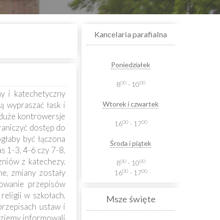
Kancelaria parafialna
Poniedziałek
00
00
8
- 10
ny i katechetyczny
ą wypraszać łask i
Wtorek i czwartek
 duże kontrowersje
00
00
16
- 17
raniczyć dostęp do
ogłaby być łączona
Środa i piątek
 1-3, 4-6 czy 7-8,
zniów z katechezy.
00
00
8
- 10
e, zmiany zostały
00
00
16
- 17
sowanie przepisów
eligii w szkołach,
Msze święte
przepisach ustaw i
dziemy informowali