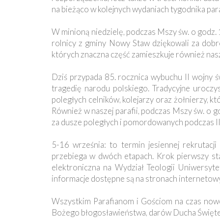
Ochrona
na bieżąco w kolejnych wydaniach tygodnika par
Małoletnich
W minioną niedzielę, podczas Mszy św. o godz. 
rolnicy z gminy Nowy Staw dziękowali za dobr
których znaczna część zamieszkuje również nasz
Dziś przypada 85. rocznica wybuchu II wojny św
tragedię narodu polskiego. Tradycyjne urocz
poległych celników, kolejarzy oraz żołnierzy, k
Również w naszej parafii, podczas Mszy św. o go
za dusze poległych i pomordowanych podczas II
5-16 września: to termin jesiennej rekrutac
przebiega w dwóch etapach. Krok pierwszy st
elektroniczna na Wydział Teologii Uniwersyt
informacje dostępne są na stronach interneto
Wszystkim Parafianom i Gościom na czas nowe
Bożego błogosławieństwa, darów Ducha Święteg