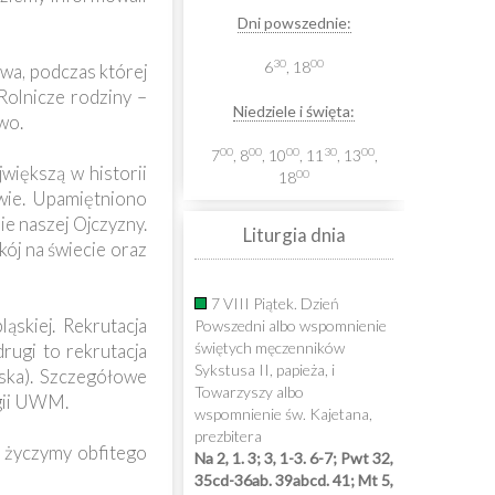
Dni powszednie:
30
00
6
, 18
wa, podczas której
Rolnicze rodziny –
Niedziele i święta:
wo.
00
00
00
30
00
7
, 8
, 10
, 11
, 13
,
większą w historii
00
18
wie. Upamiętniono
ie naszej Ojczyzny.
Liturgia dnia
kój na świecie oraz
7 VIII Piątek. Dzień
skiej. Rekrutacja
Powszedni albo wspomnienie
świętych męczenników
ugi to rekrutacja
Sykstusa II, papieża, i
ska). Szczegółowe
Towarzyszy albo
gii UWM.
wspomnienie św. Kajetana,
prezbitera
 życzymy obfitego
Na 2, 1. 3; 3, 1-3. 6-7; Pwt 32,
35cd-36ab. 39abcd. 41; Mt 5,