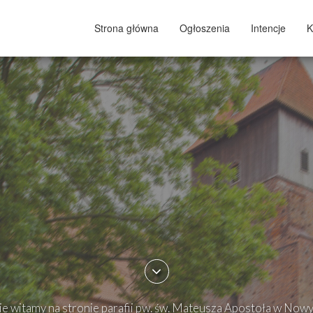
Strona główna
Ogłoszenia
Intencje
K
e witamy na stronie parafii pw. św. Mateusza Apostoła w Now