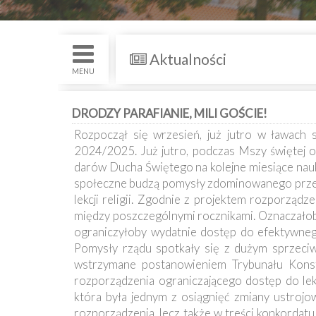
św.
i
Nabożenstwa
Aktualności
Kancelaria
MENU
Galeria
DRODZY PARAFIANIE, MILI GOŚCIE!
Rozpoczął się wrzesień, już jutro w ławach s
Dekanat
2024/2025. Już jutro, podczas Mszy świętej o 
Nowy
Staw
darów Ducha Świętego na kolejne miesiące nauk
społeczne budzą pomysły zdominowanego przez 
Kapituła
lekcji religii. Zgodnie z projektem rozporząd
Kolegiacka
między poszczególnymi rocznikami. Oznaczałoby
ograniczyłoby wydatnie dostęp do efektywnego
Duszpasterze
Pomysły rządu spotkały się z dużym sprzeciw
wstrzymane postanowieniem Trybunału Konsty
Polecane
rozporządzenia ograniczającego dostęp do lekcj
strony
która była jednym z osiągnięć zmiany ustrojo
rozporządzenia, lecz także w treści konkordat