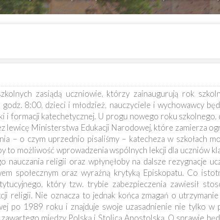
zkolnych zasiądą uczniowie, którzy zainaugurują rok szkol
godz. 8:00, dzieci i młodzież, nauczyciele i wychowawcy będ
i i formacji katechetycznej. U progu nowego roku szkolnego,
lewicę Ministerstwa Edukacji Narodowej, które zamierza og
zenia – o czym uprzednio pisaliśmy – katecheza w szkołach m
 to możliwość wprowadzenia wspólnych lekcji dla uczniów klas
 nauczania religii oraz wpłynęłoby na dalsze rezygnacje uc
em społecznym oraz wyraźną krytyką Episkopatu. Co istotn
tucyjnego, który tzw. trybie zabezpieczenia zawiesił sto
i religii. Nie oznacza to jednak końca zmagań o utrzymanie r
wej po 1989 roku i znajduje swoje uzasadnienie nie tylko w 
u zawartego między Polską i Stolicą Apostolską. O sprawie bę