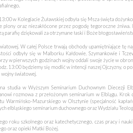
afialnego.
13:00 w Kolegiacie Żuławskiej odbyła się Msza święta dożynko
e plony oraz niezakłócone przez pogodę tegoroczne żniwa. 
ą parafię dziękowali za otrzymane łaski i Boże błogosławieńst
iatowej. W całej Polsce trwają obchody upamiętniające tę naj
ystości odbyły się w Malborku Kałdowie, Szymankowie i Tcze
tórzy w pierwszych godzinach wojny oddali swoje życie w obron
dz. 13:00 będziemy się modlić w intencji naszej Ojczyzny, o po
 wojny światowej.
ji na studia w Wyższym Seminarium Duchownym Diecezji Elblą
anowi rozmowa z przełożonym seminarium w Elblągu. Krok dr
etu Warmińsko-Mazurskiego w Olsztynie (specjalność kapłań
wych elbląskiego seminarium duchownego oraz Wydziału Teolo
go roku szkolnego oraz katechetycznego, czas pracy i nauki
o oraz opieki Matki Bożej.