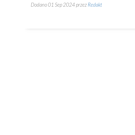
Dodano 01 Sep 2024 przez
Redakt
Kontakt
82-230 Nowy Staw
Plac Kardynała Wyszyńskiego 1
55 271 51 68
www.kolegiatans.pl