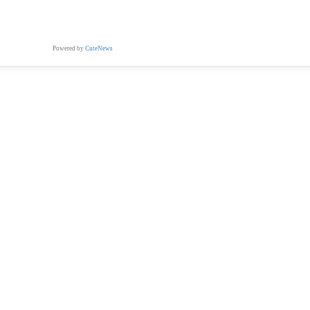
Powered by
CuteNews