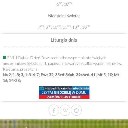
30
00
6
, 18
Niedziele i święta:
00
00
00
30
00
00
7
, 8
, 10
, 11
, 13
, 18
Liturgia dnia
7 VIII Piątek. Dzień Powszedni albo wspomnienie świętych
męczenników Sykstusa II, papieża, i Towarzyszy albo wspomnienie św.
Kajetana, prezbitera
Na 2, 1. 3; 3, 1-3. 6-7; Pwt 32, 35cd-36ab. 39abcd. 41; Mt 5, 10; Mt
16, 24-28;