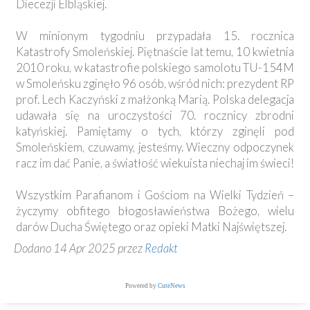
Diecezji Elbląskiej.
W minionym tygodniu przypadała 15. rocznica
Katastrofy Smoleńskiej. Piętnaście lat temu, 10 kwietnia
2010 roku, w katastrofie polskiego samolotu TU-154M
w Smoleńsku zginęło 96 osób, wśród nich: prezydent RP
prof. Lech Kaczyński z małżonką Marią. Polska delegacja
udawała się na uroczystości 70. rocznicy zbrodni
katyńskiej. Pamiętamy o tych, którzy zginęli pod
Smoleńskiem, czuwamy, jesteśmy. Wieczny odpoczynek
racz im dać Panie, a światłość wiekuista niechaj im świeci!
Wszystkim Parafianom i Gościom na Wielki Tydzień –
życzymy obfitego błogosławieństwa Bożego, wielu
darów Ducha Świętego oraz opieki Matki Najświętszej.
Dodano 14 Apr 2025 przez
Redakt
Powered by
CuteNews