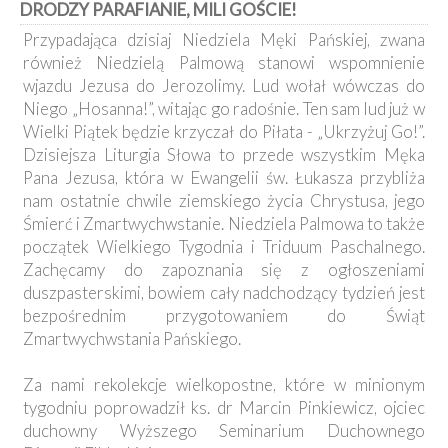
DRODZY PARAFIANIE, MILI GOŚCIE!
Kancelaria
Przypadająca dzisiaj Niedziela Męki Pańskiej, zwana
również Niedzielą Palmową stanowi wspomnienie
Galeria
wjazdu Jezusa do Jerozolimy. Lud wołał wówczas do
Dekanat
Niego „Hosanna!”, witając go radośnie. Ten sam lud już w
Nowy
Staw
Wielki Piątek będzie krzyczał do Piłata - „Ukrzyżuj Go!”.
Dzisiejsza Liturgia Słowa to przede wszystkim Męka
Kapituła
Kolegiacka
Pana Jezusa, która w Ewangelii św. Łukasza przybliża
nam ostatnie chwile ziemskiego życia Chrystusa, jego
Duszpasterze
Śmierć i Zmartwychwstanie. Niedziela Palmowa to także
początek Wielkiego Tygodnia i Triduum Paschalnego.
Polecane
Zachęcamy do zapoznania się z ogłoszeniami
strony
duszpasterskimi, bowiem cały nadchodzący tydzień jest
Ochrona
bezpośrednim przygotowaniem do Świąt
Małoletnich
Zmartwychwstania Pańskiego.
Za nami rekolekcje wielkopostne, które w minionym
tygodniu poprowadził ks. dr Marcin Pinkiewicz, ojciec
duchowny Wyższego Seminarium Duchownego