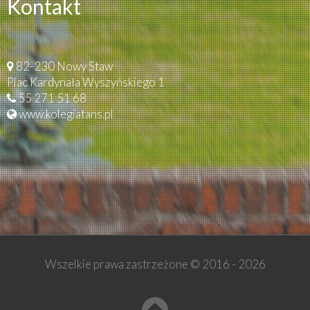
Kontakt
82-230 Nowy Staw
Plac Kardynała Wyszyńskiego 1
55 271 51 68
www.kolegiatans.pl
Wszelkie prawa zastrzeżone © 2016 -
2026