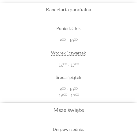
Kancelaria parafialna
Poniedziałek
00
00
8
- 10
Wtorek i czwartek
00
00
16
- 17
Środa i piątek
00
00
8
- 10
00
00
16
- 17
Msze święte
Dni powszednie: