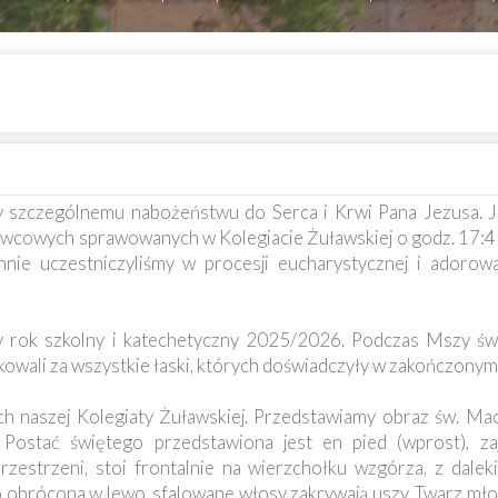
 szczególnemu nabożeństwu do Serca i Krwi Pana Jezusa. Jes
wcowych sprawowanych w Kolegiacie Żuławskiej o godz. 17:45
nie uczestniczyliśmy w procesji eucharystycznej i adorowa
ły rok szkolny i katechetyczny 2025/2026. Podczas Mszy świ
kowali za wszystkie łaski, których doświadczyły w zakończonym
 naszej Kolegiaty Żuławskiej. Przedstawiamy obraz św. Mac
. Postać świętego przedstawiona jest en pied (wprost), za
rzestrzeni, stoi frontalnie na wierzchołku wzgórza, z dale
obrócona w lewo, sfalowane włosy zakrywają uszy. Twarz młod