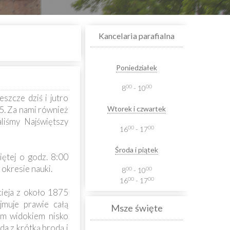
Kancelaria parafialna
Poniedziałek
00
00
8
- 10
zcze dziś i jutro
. Za nami również
Wtorek i czwartek
liśmy Najświętszy
00
00
16
- 17
Środa i piątek
ętej o godz. 8:00
 okresie nauki.
00
00
8
- 10
00
00
16
- 17
ieja z około 1875
jmuje prawie całą
Msze święte
kim widokiem nisko
a z krótką brodą i