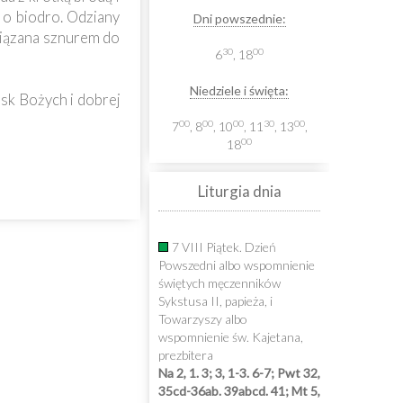
 o biodro. Odziany
Dni powszednie:
wiązana sznurem do
30
00
6
, 18
Niedziele i święta:
sk Bożych i dobrej
00
00
00
30
00
7
, 8
, 10
, 11
, 13
,
00
18
Liturgia dnia
7 VIII Piątek. Dzień
Powszedni albo wspomnienie
świętych męczenników
Sykstusa II, papieża, i
Towarzyszy albo
wspomnienie św. Kajetana,
prezbitera
Na 2, 1. 3; 3, 1-3. 6-7; Pwt 32,
35cd-36ab. 39abcd. 41; Mt 5,