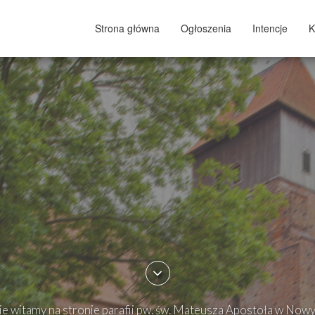
Strona główna
Ogłoszenia
Intencje
K
e witamy na stronie parafii pw. św. Mateusza Apostoła w Now