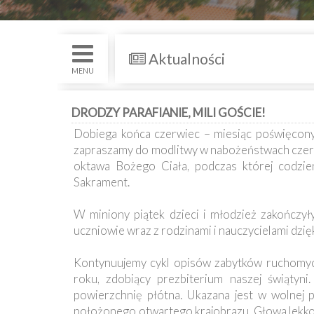
św.
i
Nabożenstwa
Aktualności
Kancelaria
MENU
Galeria
DRODZY PARAFIANIE, MILI GOŚCIE!
Dobiega końca czerwiec – miesiąc poświęcony
Dekanat
zapraszamy do modlitwy w nabożeństwach czer
Nowy
Staw
oktawa Bożego Ciała, podczas której codzien
Sakrament.
Kapituła
Kolegiacka
W miniony piątek dzieci i młodzież zakończy
uczniowie wraz z rodzinami i nauczycielami dzię
Duszpasterze
Kontynuujemy cykl opisów zabytków ruchomych
Polecane
roku, zdobiący prezbiterium naszej świątyni
strony
powierzchnię płótna. Ukazana jest w wolnej p
położonego otwartego krajobrazu. Głowa lekko 