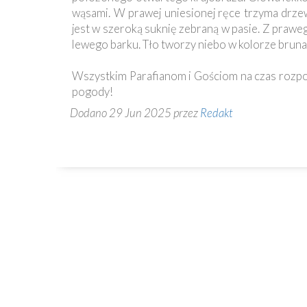
Ochrona
wąsami. W prawej uniesionej ręce trzyma drzew
Małoletnich
jest w szeroką suknię zebraną w pasie. Z praw
lewego barku. Tło tworzy niebo w kolorze brun
Wszystkim Parafianom i Gościom na czas rozpo
pogody!
Dodano 29 Jun 2025 przez
Redakt