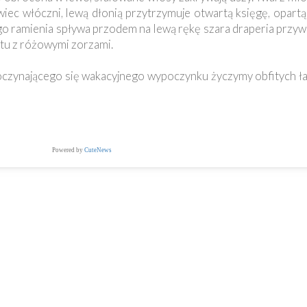
iec włóczni, lewą dłonią przytrzymuje otwartą księgę, opartą
ego ramienia spływa przodem na lewą rękę szara draperia przy
atu z różowymi zorzami.
czynającego się wakacyjnego wypoczynku życzymy obfitych ła
Powered by
CuteNews