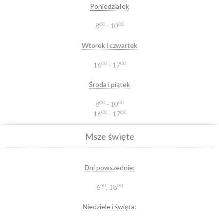
Poniedziałek
00
00
8
- 10
Wtorek i czwartek
00
00
16
- 17
Środa i piątek
00
00
8
- 10
00
00
16
- 17
Msze święte
Dni powszednie:
30
00
6
, 18
Niedziele i święta: