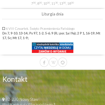
00
00
00
30
00
00
7
, 8
, 10
, 11
, 13
, 18
Liturgia dnia
6 VIII Czwartek. Święto Przemienienia Pańskiego
Dn 7, 9-10. 13-14; Ps 97, 1-2. 5-6. 9 (R.: por. 1a i 9a); 2 P 1, 16-19; Mt
17, 5c; Mt 17, 1-9;
Kontakt
82-230 Nowy Staw
Plac Kardynała Wyszyńskiego 1