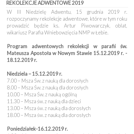
REKOLEKCJE ADWENTOWE 2019
Kancelaria
W III Niedzielę Adwentu, 15 grudnia 2019 r.
rozpoczynamy rekolekcje adwentowe, które w tym roku
Galeria
prowadzić będzie ks. Artur Piwowarczyk, oblat,
Dekanat
wikariusz Parafia Wniebowzięcia NMP w Łebie.
Nowy
Staw
Program adwentowych rekolekcji w parafii św.
Kapituła
Kolegiacka
Mateusza Apostoła w Nowym Stawie 15.12.2019 r. -
18.12.2019 r.
Duszpasterze
Niedziela – 15.12.2019 r.
Polecane
7.00 – Msza Św. z nauką dla dorosłych
strony
8.00 – Msza Św. z nauką dla dorosłych
Ochrona
10.00 – Msza Św. z nauką ogólną
Małoletnich
11.30 – Msza św. z nauką dla dzieci
13.00 – Msza św. z nauką dla dorosłych
18.00 – Msza św. z nauką dla dorosłych
Poniedziałek-16.12.2019 r.