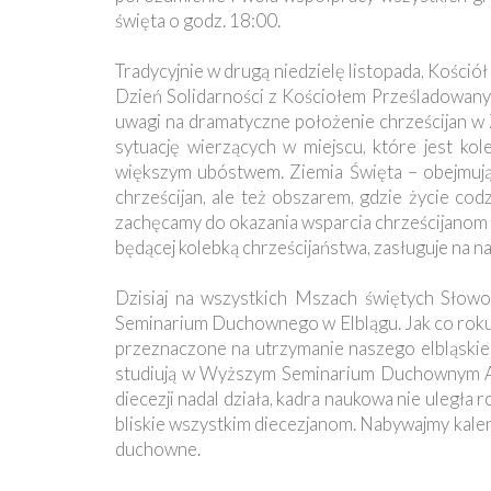
Ochrona
święta o godz. 18:00.
Małoletnich
Tradycyjnie w drugą niedzielę listopada, Kości
Dzień Solidarności z Kościołem Prześladowany
uwagi na dramatyczne położenie chrześcijan w Z
sytuację wierzących w miejscu, które jest kole
większym ubóstwem. Ziemia Święta – obejmująca
chrześcijan, ale też obszarem, gdzie życie cod
zachęcamy do okazania wsparcia chrześcijanom w 
będącej kolebką chrześcijaństwa, zasługuje na n
Dzisiaj na wszystkich Mszach świętych Słow
Seminarium Duchownego w Elblągu. Jak co roku
przeznaczone na utrzymanie naszego elbląskie
studiują w Wyższym Seminarium Duchownym Ar
diecezji nadal działa, kadra naukowa nie uległa
bliskie wszystkim diecezjanom. Nabywajmy kalen
duchowne.