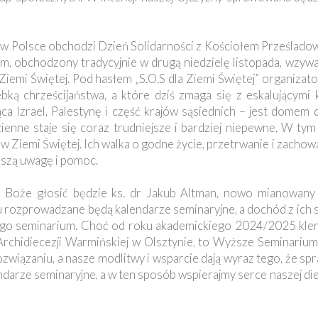
ół w Polsce obchodzi Dzień Solidarności z Kościołem Prześlad
m, obchodzony tradycyjnie w drugą niedzielę listopada, wzyw
iemi Świętej. Pod hasłem „S.O.S dla Ziemi Świętej” organizato
bką chrześcijaństwa, a które dziś zmaga się z eskalującymi k
 Izrael, Palestynę i część krajów sąsiednich – jest domem d
zienne staje się coraz trudniejsze i bardziej niepewne. W ty
Ziemi Świętej. Ich walka o godne życie, przetrwanie i zachowa
aszą uwagę i pomoc.
o Boże głosić będzie ks. dr Jakub Altman, nowo mianowan
 rozprowadzane będą kalendarze seminaryjne, a dochód z ich 
go seminarium. Choć od roku akademickiego 2024/2025 klery
chidiecezji Warmińskiej w Olsztynie, to Wyższe Seminariu
 rozwiązaniu, a nasze modlitwy i wsparcie dają wyraz tego, że s
darze seminaryjne, a w ten sposób wspierajmy serce naszej die