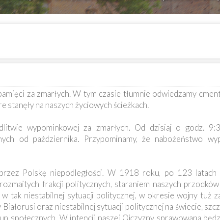
 pamięci za zmarłych. W tym czasie tłumnie odwiedzamy cmen
óre stanęły na naszych życiowych ścieżkach.
litwie wypominkowej za zmarłych. Od dzisiaj o godz. 9:
nych od października. Przypominamy, że nabożeństwo wy
rzez Polskę niepodległości. W 1918 roku, po 123 latach n
ozmaitych frakcji politycznych, staraniem naszych przodków
w tak niestabilnej sytuacji politycznej, w okresie wojny tuż 
iałorusi oraz niestabilnej sytuacji politycznej na świecie, szc
up społecznych. W intencji naszej Ojczyzny sprawowana będz