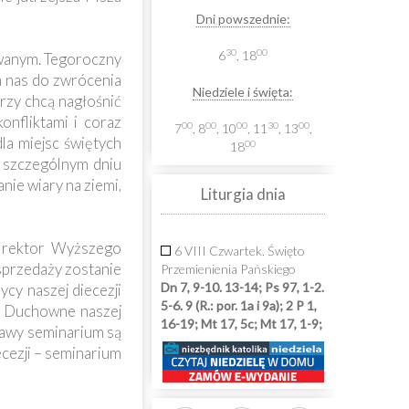
Dni powszednie:
30
00
6
, 18
owanym. Tegoroczny
a nas do zwrócenia
Niedziele i święta:
rzy chcą nagłośnić
onfliktami i coraz
00
00
00
30
00
7
, 8
, 10
, 11
, 13
,
la miejsc świętych
00
18
m szczególnym dniu
nie wiary na ziemi,
Liturgia dnia
y rektor Wyższego
6 VIII Czwartek. Święto
sprzedaży zostanie
Przemienienia Pańskiego
Dn 7, 9-10. 13-14; Ps 97, 1-2.
cy naszej diecezji
5-6. 9 (R.: por. 1a i 9a); 2 P 1,
m Duchowne naszej
16-19; Mt 17, 5c; Mt 17, 1-9;
prawy seminarium są
cezji – seminarium