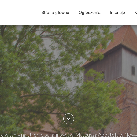
Strona główna
Ogłoszenia
Intencje
K
e witamy na stronie parafii pw. św. Mateusza Apostoła w Now