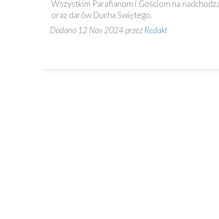
Wszystkim Parafianom i Gościom na nadchodzący
oraz darów Ducha Świętego.
Dodano 12 Nov 2024 przez
Redakt
Kontakt
82-230 Nowy Staw
Plac Kardynała Wyszyńskiego 1
55 271 51 68
www.kolegiatans.pl