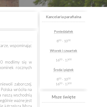
Kancelaria parafialna
Poniedziałek
00
00
8
- 10
tarze, wspominając
Wtorek i czwartek
00
00
16
- 17
30 modlimy się w
pominek rocznych
Środa i piątek
00
00
8
- 10
iewoli zaborczej,
00
00
16
- 17
 Polska wróciła na
za naszą wschodnią
Msze święte
zególnie ważne jest
ie jutrzejsza Msza