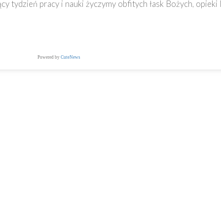
 tydzień pracy i nauki życzymy obfitych łask Bożych, opieki 
Powered by
CuteNews