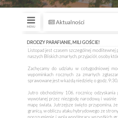
św.
i
Nabożenstwa
Aktualności
Kancelaria
MENU
Galeria
DRODZY PARAFIANIE, MILI GOŚCIE!
Listopad jest czasem szczególnej modlitewnej
Dekanat
naszych Bliskich zmarłych, przyjaciół, osoby kt
Nowy
Staw
Zachęcamy do udziału w cotygodniowej mod
Kapituła
wypominkach rocznych za zmarłych zgłasza
Kolegiacka
sprawowane jest w każdą niedzielę o godz. 9:30.
Duszpasterze
Jutro obchodzimy 106. rocznicę odzyskania p
wywołanej przez niezgodę narodową i waśnie r
Polecane
mapę świata. Jutrzejsze święto przypomina, że 
strony
granicą, w obliczu ataku hybrydowego ze strony B
porozumienie i wola współpracy wszystkich gr