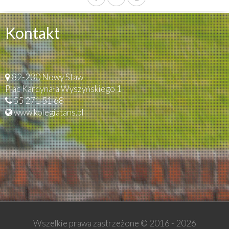
Kontakt
82-230 Nowy Staw
Plac Kardynała Wyszyńskiego 1
55 271 51 68
www.kolegiatans.pl
Wszelkie prawa zastrzeżone © 2016 -
2026