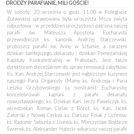
DRODZY PARAFIANIE, MILI GOŚCIE!
Kancelaria
W sobotę, 20 września o godz. 11.00 w Kolegiacie
Żuławskiej sprawowana była uroczysta Msza święta
Galeria
odpustowa - w przeddzień uroczystości patrona naszej
Dekanat
parafii św. Mateusza Apostoła. Eucharystii
Nowy
Staw
przewodniczył ks. kanonik Andrzej Starczewski,
proboszcz parafii św. Anny w Sztumie, a zarazem
Kapituła
Kolegiacka
dziekan tamtejszego dekanatu i dziekan Pomezańskiej
Kapituły Konkatedralnej w Prabutach. Jest także
Duszpasterze
dyrektorem diecezjalnym do spraw renowacji zabytków.
Ks. Kan. Andrzej Starczewski jest najbliższym kuzynem
Polecane
naszego Pana Organisty (Mamy ks. Andrzeja i Pana
strony
Leszka Grzybowskiego są siostrami). Eucharystię
Ochrona
koncelebrowali kapłani z parafii dekanatu
Małoletnich
nowostawskiego: ks. Dziekan Kan. Jerzy Pawelczyk, ks.
wicedziekan Roman Cielas z Boręt, ks. Kan. Jacek
Zatorski z Nowej Cerkwi, ks. Dariusz Polak z Lichnów,
ks. Radomir Sebunia z Lisewa, ks. Mieczysław Bojda ze
Świerek, ks. Aleksander Halecki-wikariusz naszej parafii