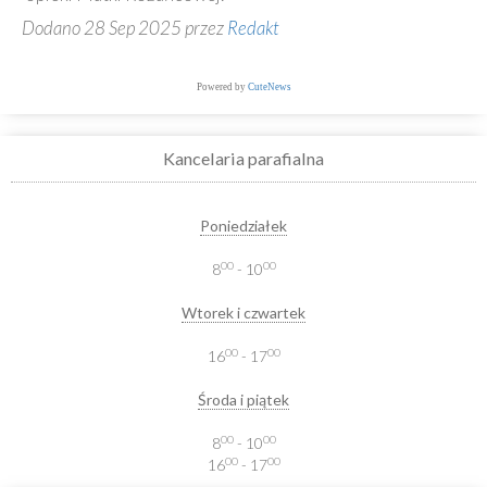
Dodano 28 Sep 2025 przez
Redakt
Powered by
CuteNews
Kancelaria parafialna
Poniedziałek
00
00
8
- 10
Wtorek i czwartek
00
00
16
- 17
Środa i piątek
00
00
8
- 10
00
00
16
- 17