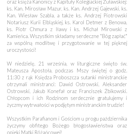
oraz księża Kanonicy z Kapituły Kolegiackiej Żuławskiej:
ks. Kan. Mirosław Mazur, ks. Kan. Andrzej Gajewski, ks.
Kan. Wiesław Szabla, a także ks. Andrzej Piotrowski
Notariusz Kurii Elbląskiej, ks. Karol Detmer z Benowa,
ks. Piotr Chmura z Iławy i ks. Michał Mirowski z
Kamieńca. Wszystkim składamy serdeczne "Bóg zapłać"
za wspólną modlitwę i przygotowanie w tej pięknej
uroczystości!
W niedzielę, 21 września, w liturgiczne święto św.
Mateusza Apostoła, podczas Mszy świętej o godz.
11:30 z rąk Księdza Proboszcza sutanki ministranckie
otrzymali ministranci: Dawid Ostrowski, Aleksander
Ostrowski, Jakub Konefał oraz Franciszek Żbikowski.
Chłopcom i ich Rodzinom serdecznie gratulujemy i
życzmy wytrwałości w podjętym ministranckim trudzie!
Wszystkim Parafianom i Gościom u progu października
życzymy obfitego Bożego błogosławieństwa oraz
opieki Matki Różańcowej!