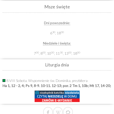
Msze święte
Dni powszednie:
30
00
6
, 18
Niedziele i święta:
00
00
00
30
00
00
7
, 8
, 10
, 11
, 13
, 18
Liturgia dnia
8 VIII Sobota. Wspomnienie św. Dominika, prezbitera
Ha 1, 12 - 2, 4; Ps 9, 8-9. 10-11. 12-13; por. 2 Tm 1, 10b; Mt 17, 14-20;