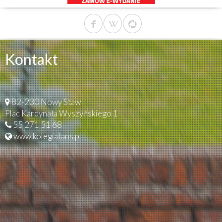
Kontakt
82-230 Nowy Staw
Plac Kardynała Wyszyńskiego 1
55 271 51 68
www.kolegiatans.pl