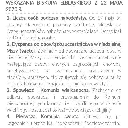
WSKAZANIA BISKUPA ELBLĄSKIEGO Z 22 MAJA
Kancelaria
2020 R.
1. Liczba osób podczas nabożeństw.
Od 17 maja br.
Galeria
zostały złagodzone przepisy sanitarne, określające
Dekanat
liczbę uczestników nabożeństw w kościołach. Odtąd jest
Nowy
Staw
to 10 m² na jedną osobę.
2. Dyspensa od obowiązku uczestnictwa w niedzielnej
Kapituła
Kolegiacka
Mszy świętej.
Zwalniam od obowiązku uczestnictwa w
niedzielnej Mszy do niedzieli 14 czerwca br. włącznie
Duszpasterze
następujące osoby: chorych, zagrożonych chorobą,
przebywających na kwarantannie, pracujących w
Polecane
niedzielę, starszych, nie czujących się dobrze, a także
strony
tych, dla których nie znajdzie się miejsce w świątyni .
Ochrona
3. Spowiedź i Komunia wielkanocna.
Zachęcam do
Małoletnich
odbycia spowiedzi i przystąpienia do Komunii
wielkanocnej, tych którzy nie uczynili tego w okresie
Wielkiego Postu. Jest to ważny obowiązek religijny.
4. Pierwsza Komunia święta
odbywa się po
uzgodnieniu przez Ks. Proboszcza i Rodziców terminu