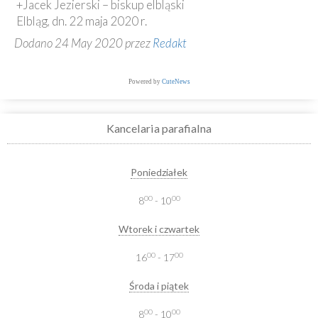
+Jacek Jezierski – biskup elbląski
Elbląg, dn. 22 maja 2020 r.
Dodano 24 May 2020 przez
Redakt
Powered by
CuteNews
Kancelaria parafialna
Poniedziałek
00
00
8
- 10
Wtorek i czwartek
00
00
16
- 17
Środa i piątek
00
00
8
- 10