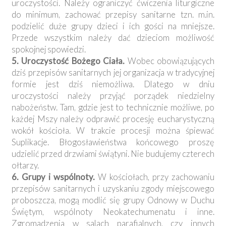
uroczystości. Należy ograniczyć ćwiczenia liturgiczne
do minimum, zachować przepisy sanitarne tzn. m.in.
podzielić duże grupy dzieci i ich gości na mniejsze.
Przede wszystkim należy dać dzieciom możliwość
spokojnej spowiedzi.
5. Uroczystość Bożego Ciała.
Wobec obowiązujących
dziś przepisów sanitarnych jej organizacja w tradycyjnej
formie jest dziś niemożliwa. Dlatego w dniu
uroczystości należy przyjąć porządek niedzielny
nabożeństw. Tam, gdzie jest to technicznie możliwe, po
każdej Mszy należy odprawić procesję eucharystyczną
wokół kościoła. W trakcie procesji można śpiewać
Suplikacje. Błogosławieństwa końcowego proszę
udzielić przed drzwiami świątyni. Nie budujemy czterech
ołtarzy.
6. Grupy i wspólnoty.
W kościołach, przy zachowaniu
przepisów sanitarnych i uzyskaniu zgody miejscowego
proboszcza, mogą modlić się grupy Odnowy w Duchu
Świętym, wspólnoty Neokatechumenatu i inne.
Zgromadzenia w salach parafialnych, czy innych