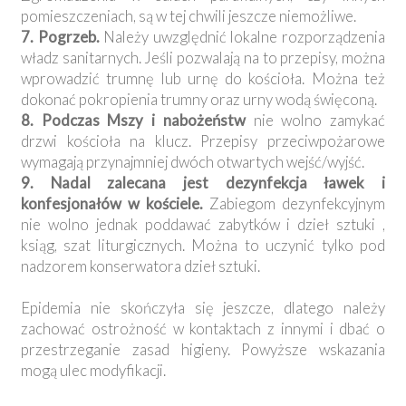
pomieszczeniach, są w tej chwili jeszcze niemożliwe.
7. Pogrzeb.
Należy uwzględnić lokalne rozporządzenia
władz sanitarnych. Jeśli pozwalają na to przepisy, można
wprowadzić trumnę lub urnę do kościoła. Można też
dokonać pokropienia trumny oraz urny wodą święconą.
8. Podczas Mszy i nabożeństw
nie wolno zamykać
drzwi kościoła na klucz. Przepisy przeciwpożarowe
wymagają przynajmniej dwóch otwartych wejść/wyjść.
9. Nadal zalecana jest dezynfekcja ławek i
konfesjonałów w kościele.
Zabiegom dezynfekcyjnym
nie wolno jednak poddawać zabytków i dzieł sztuki ,
ksiąg, szat liturgicznych. Można to uczynić tylko pod
nadzorem konserwatora dzieł sztuki.
Epidemia nie skończyła się jeszcze, dlatego należy
zachować ostrożność w kontaktach z innymi i dbać o
przestrzeganie zasad higieny. Powyższe wskazania
mogą ulec modyfikacji.