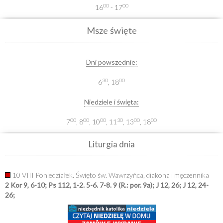
00
00
16
- 17
Msze święte
Dni powszednie:
30
00
6
, 18
Niedziele i święta:
00
00
00
30
00
00
7
, 8
, 10
, 11
, 13
, 18
Liturgia dnia
10 VIII Poniedziałek. Święto św. Wawrzyńca, diakona i męczennika
2 Kor 9, 6-10; Ps 112, 1-2. 5-6. 7-8. 9 (R.: por. 9a); J 12, 26; J 12, 24-
26;