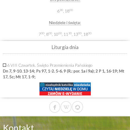
30
00
6
, 18
Niedziele i święta:
00
00
00
30
00
00
7
, 8
, 10
, 11
, 13
, 18
Liturgia dnia
6 VIII Czwartek. Święto Przemienienia Pańskiego
Dn 7, 9-10. 13-14; Ps 97, 1-2. 5-6. 9 (R.: por. 1a i 9a); 2 P 1, 16-19; Mt
17, 5c; Mt 17, 1-9;
Kontakt