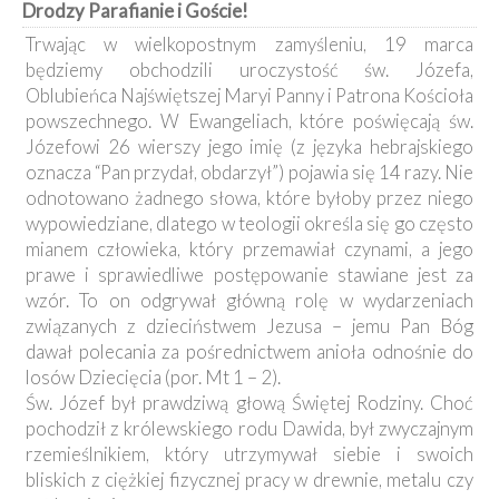
Drodzy Parafianie i Goście!
Kancelaria
Trwając w wielkopostnym zamyśleniu, 19 marca
będziemy obchodzili uroczystość św. Józefa,
Galeria
Oblubieńca Najświętszej Maryi Panny i Patrona Kościoła
Dekanat
powszechnego. W Ewangeliach, które poświęcają św.
Nowy
Staw
Józefowi 26 wierszy jego imię (z języka hebrajskiego
oznacza “Pan przydał, obdarzył”) pojawia się 14 razy. Nie
Kapituła
Kolegiacka
odnotowano żadnego słowa, które byłoby przez niego
wypowiedziane, dlatego w teologii określa się go często
Duszpasterze
mianem człowieka, który przemawiał czynami, a jego
prawe i sprawiedliwe postępowanie stawiane jest za
Polecane
wzór. To on odgrywał główną rolę w wydarzeniach
strony
związanych z dzieciństwem Jezusa – jemu Pan Bóg
Ochrona
dawał polecania za pośrednictwem anioła odnośnie do
Małoletnich
losów Dziecięcia (por. Mt 1 – 2).
Św. Józef był prawdziwą głową Świętej Rodziny. Choć
pochodził z królewskiego rodu Dawida, był zwyczajnym
rzemieślnikiem, który utrzymywał siebie i swoich
bliskich z ciężkiej fizycznej pracy w drewnie, metalu czy