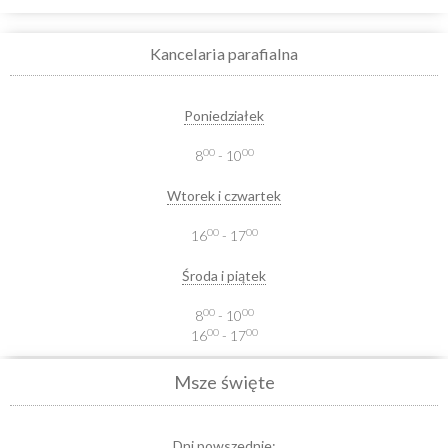
Kancelaria parafialna
Poniedziałek
00
00
8
- 10
Wtorek i czwartek
00
00
16
- 17
Środa i piątek
00
00
8
- 10
00
00
16
- 17
Msze święte
Dni powszednie: