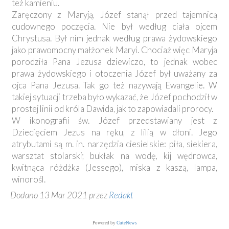
też kamieniu.
Zaręczony z Maryją, Józef stanął przed tajemnicą
cudownego poczęcia. Nie był według ciała ojcem
Chrystusa. Był nim jednak według prawa żydowskiego
jako prawomocny małżonek Maryi. Chociaż więc Maryja
porodziła Pana Jezusa dziewiczo, to jednak wobec
prawa żydowskiego i otoczenia Józef był uważany za
ojca Pana Jezusa. Tak go też nazywają Ewangelie. W
takiej sytuacji trzeba było wykazać, że Józef pochodził w
prostej linii od króla Dawida, jak to zapowiadali prorocy.
W ikonografii św. Józef przedstawiany jest z
Dziecięciem Jezus na ręku, z lilią w dłoni. Jego
atrybutami są m. in. narzędzia ciesielskie: piła, siekiera,
warsztat stolarski; bukłak na wodę, kij wędrowca,
kwitnąca różdżka (Jessego), miska z kaszą, lampa,
winorośl.
Dodano 13 Mar 2021 przez
Redakt
Powered by
CuteNews