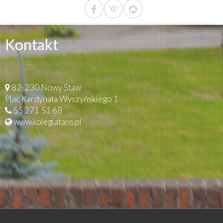
Kontakt
82-230 Nowy Staw
Plac Kardynała Wyszyńskiego 1
55 271 51 68
www.kolegiatans.pl