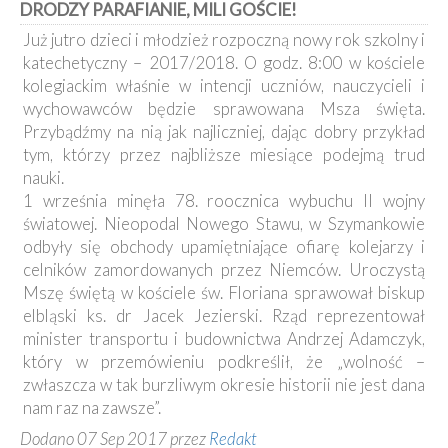
DRODZY PARAFIANIE, MILI GOŚCIE!
Kancelaria
Już jutro dzieci i młodzież rozpoczną nowy rok szkolny i
katechetyczny – 2017/2018. O godz. 8:00 w kościele
Galeria
kolegiackim właśnie w intencji uczniów, nauczycieli i
Dekanat
wychowawców będzie sprawowana Msza święta.
Nowy
Staw
Przybądźmy na nią jak najliczniej, dając dobry przykład
tym, którzy przez najbliższe miesiące podejmą trud
Kapituła
Kolegiacka
nauki.
1 września minęła 78. roocznica wybuchu II wojny
Duszpasterze
światowej. Nieopodal Nowego Stawu, w Szymankowie
odbyły się obchody upamiętniające ofiarę kolejarzy i
Polecane
celników zamordowanych przez Niemców. Uroczystą
strony
Mszę świętą w kościele św. Floriana sprawował biskup
Ochrona
elbląski ks. dr Jacek Jezierski. Rząd reprezentował
Małoletnich
minister transportu i budownictwa Andrzej Adamczyk,
który w przemówieniu podkreślił, że „wolność –
zwłaszcza w tak burzliwym okresie historii nie jest dana
nam raz na zawsze”.
Dodano 07 Sep 2017 przez
Redakt