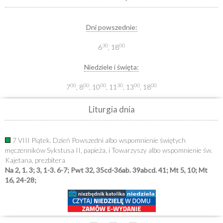
Dni powszednie:
30
00
6
, 18
Niedziele i święta:
00
00
00
30
00
00
7
, 8
, 10
, 11
, 13
, 18
Liturgia dnia
7 VIII Piątek. Dzień Powszedni albo wspomnienie świętych
męczenników Sykstusa II, papieża, i Towarzyszy albo wspomnienie św.
Kajetana, prezbitera
Na 2, 1. 3; 3, 1-3. 6-7; Pwt 32, 35cd-36ab. 39abcd. 41; Mt 5, 10; Mt
16, 24-28;