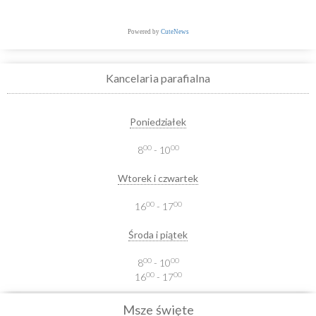
Powered by
CuteNews
Kancelaria parafialna
Poniedziałek
00
00
8
- 10
Wtorek i czwartek
00
00
16
- 17
Środa i piątek
00
00
8
- 10
00
00
16
- 17
Msze święte