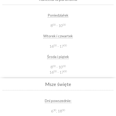
Poniedziałek
00
00
8
- 10
Wtorek i czwartek
00
00
16
- 17
Środa i piątek
00
00
8
- 10
00
00
16
- 17
Msze święte
Dni powszednie:
30
00
6
, 18