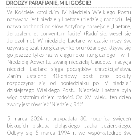
DRODZY PARAFIANIE, MILI GOŚCIE!
Kancelaria
W Kościele katolickim IV Niedziela Wielkiego Postu
nazywana jest niedzielą Laetare (niedzielą radości). Jej
Galeria
nazwa pochodzi od słów Antyfony na wejście „Laetare,
Dekanat
Jeruzalem: et conventum facite” (Raduj się, wesel się
Nowy
Staw
Jerozolimo). W niedzielę Laetare w czasie mszy św.
używa się szat liturgicznych koloru różanego. Używa się
Kapituła
Kolegiacka
go jeszcze tylko raz w ciągu roku liturgicznego - w III
Niedzielę Adwentu, zwaną niedzielą Gaudete. Tradycja
Duszpasterze
niedzieli Laetare sięga początków chrześcijaństwa.
Zanim ustalono 40-dniowy post, czas pokuty
Polecane
rozpoczynał się od poniedziałku po IV niedzieli
strony
dzisiejszego Wielkiego Postu. Niedziela Laetare była
Ochrona
więc ostatnim dniem radości. Od XVI wieku ten dzień
Małoletnich
zwany jest również "Niedzielą Róż".
5 marca 2024 r. przypadała 30. rocznica święceń
biskupich biskupa elbląskiego Jacka Jezierskiego.
Odbyły się 5 marca 1994 r. we współkatedrze św.