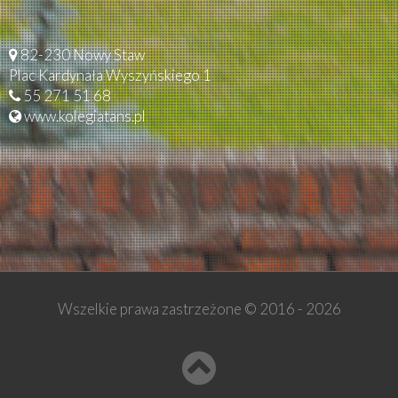
82-230 Nowy Staw
Plac Kardynała Wyszyńskiego 1
55 271 51 68
www.kolegiatans.pl
Wszelkie prawa zastrzeżone © 2016 -
2026