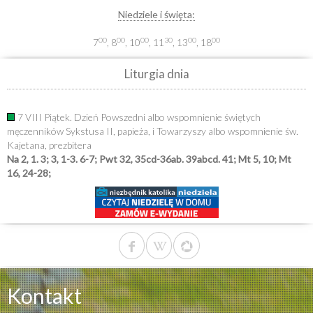
Niedziele i święta:
00
00
00
30
00
00
7
, 8
, 10
, 11
, 13
, 18
Liturgia dnia
7 VIII Piątek. Dzień Powszedni albo wspomnienie świętych
męczenników Sykstusa II, papieża, i Towarzyszy albo wspomnienie św.
Kajetana, prezbitera
Na 2, 1. 3; 3, 1-3. 6-7; Pwt 32, 35cd-36ab. 39abcd. 41; Mt 5, 10; Mt
16, 24-28;
Kontakt