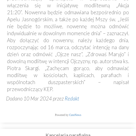
włączenia się w inicjatywę modlitewną „Akcja
21:20”. Nowenna będzie odmawiana bezpośrednio po
Apelu Jasnogórskim, a także po każdej Mszy św. „Jeśli
nie będzie to możliwe, nowennę można odmówić
indywidualnie w dowolnym momencie dnia” – zaznaczył.
Aby dołączyć do nowenny, należy każdego dnia,
rozpoczynając od 16 marca, odczytać intencję na dany
dzień oraz odmówić „Ojcze nasz”, „Zdrowaś Maryjo” i
dowolną modlitwę w intencji Ojczyzny, np. autorstwa ks.
Piotra Skargi. „Zachęcam gorąco, aby odmawiać
modlitwę w kościołach, kaplicach, parafiach i
wspólnotach duszpasterskich” – napisał
przewodniczący KEP.
Dodano 10 Mar 2024 przez
Redakt
Powered by
CuteNews
Kancelaria parafialna