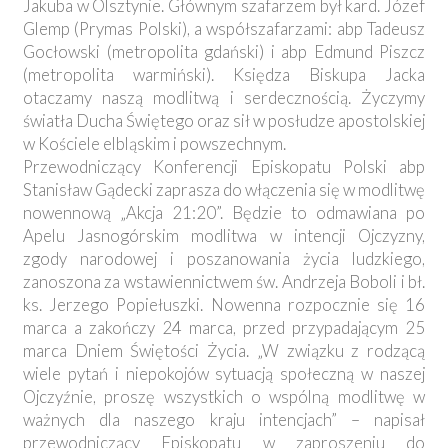
Jakuba w Olsztynie. Głównym szafarzem był kard. Józef
Glemp (Prymas Polski), a współszafarzami: abp Tadeusz
Gocłowski (metropolita gdański) i abp Edmund Piszcz
(metropolita warmiński). Księdza Biskupa Jacka
otaczamy naszą modlitwą i serdecznością. Życzymy
światła Ducha Świętego oraz sił w posłudze apostolskiej
w Kościele elbląskim i powszechnym.
Przewodniczący Konferencji Episkopatu Polski abp
Stanisław Gądecki zaprasza do włączenia się w modlitwę
nowennową „Akcja 21:20”. Będzie to odmawiana po
Apelu Jasnogórskim modlitwa w intencji Ojczyzny,
zgody narodowej i poszanowania życia ludzkiego,
zanoszona za wstawiennictwem św. Andrzeja Boboli i bł.
ks. Jerzego Popiełuszki. Nowenna rozpocznie się 16
marca a zakończy 24 marca, przed przypadającym 25
marca Dniem Świętości Życia. „W związku z rodzącą
wiele pytań i niepokojów sytuacją społeczną w naszej
Ojczyźnie, proszę wszystkich o wspólną modlitwę w
ważnych dla naszego kraju intencjach” – napisał
przewodniczący Episkopatu w zaproszeniu do