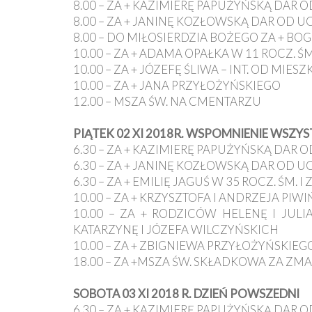
8.00 – ZA + KAZIMIERĘ PAPUŻYŃSKĄ DAR 
8.00 – ZA + JANINĘ KOZŁOWSKĄ DAR OD U
8.00 – DO MIŁOSIERDZIA BOŻEGO ZA + BO
10.00 – ZA + ADAMA OPAŁKA W 11 ROCZ. ŚM
10.00 – ZA + JÓZEFĘ ŚLIWA – INT. OD MIE
10.00 – ZA + JANA PRZYŁOŻYŃSKIEGO
12.00 – MSZA ŚW. NA CMENTARZU
PIĄTEK 02 XI 2018R. WSPOMNIENIE WSZ
6.30 – ZA + KAZIMIERĘ PAPUŻYŃSKĄ DAR 
6.30 – ZA + JANINĘ KOZŁOWSKĄ DAR OD U
6.30 – ZA + EMILIĘ JAGUŚ W 35 ROCZ. ŚM.
10.00 – ZA + KRZYSZTOFA I ANDRZEJA PIW
10.00 – ZA + RODZICÓW HELENĘ I JUL
KATARZYNĘ I JÓZEFA WILCZYŃSKICH
10.00 – ZA + ZBIGNIEWA PRZYŁOŻYŃSKIEGO
18.00 – ZA +MSZA ŚW. SKŁADKOWA ZA ZM
SOBOTA 03 XI 2018 R. DZIEŃ POWSZEDNI
6.30 – ZA + KAZIMIERĘ PAPUŻYŃSKĄ DAR 