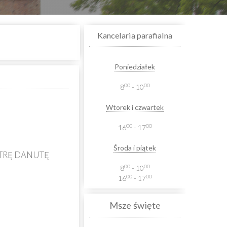
Kancelaria parafialna
Poniedziałek
00
00
8
- 10
Wtorek i czwartek
00
00
16
- 17
Środa i piątek
STRĘ DANUTĘ
00
00
8
- 10
00
00
16
- 17
Msze święte