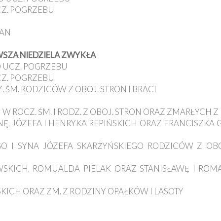
CZ. POGRZEBU
IAN
RWSZA NIEDZIELA ZWYKŁA
D UCZ. POGRZEBU
CZ. POGRZEBU
. ŚM. RODZICÓW Z OBOJ. STRON I BRACI
N W ROCZ. ŚM. I RODZ. Z OBOJ. STRON ORAZ ZMARŁYCH 
NĘ, JÓZEFA I HENRYKA REPIŃSKICH ORAZ FRANCISZKA
EGO I SYNA JÓZEFA SKARŻYŃSKIEGO RODZICÓW Z OB
OWSKICH, ROMUALDA PIELAK ORAZ STANISŁAWĘ I RO
SKICH ORAZ ZM. Z RODZINY OPAŁKÓW I LASOTY