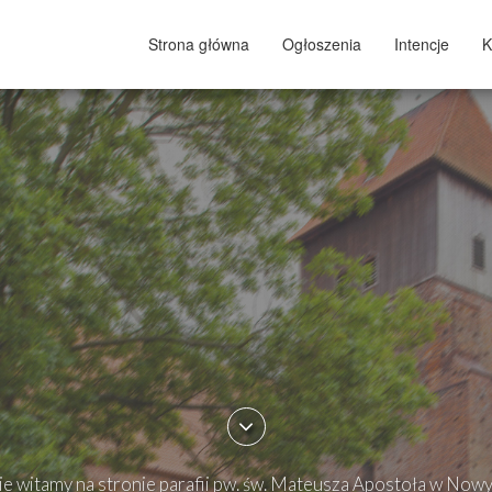
Strona główna
Ogłoszenia
Intencje
K
e witamy na stronie parafii pw. św. Mateusza Apostoła w Now