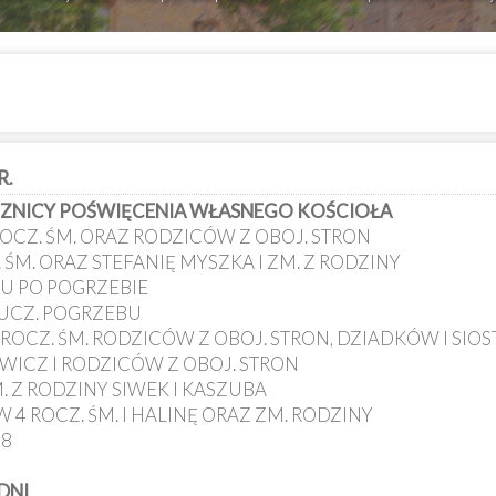
R.
OCZNICY POŚWIĘCENIA WŁASNEGO KOŚCIOŁA
OCZ. ŚM. ORAZ RODZICÓW Z OBOJ. STRON
 ŚM. ORAZ STEFANIĘ MYSZKA I ZM. Z RODZINY
IU PO POGRZEBIE
 UCZ. POGRZEBU
 ROCZ. ŚM. RODZICÓW Z OBOJ. STRON, DZIADKÓW I SIO
EWICZ I RODZICÓW Z OBOJ. STRON
ZM. Z RODZINY SIWEK I KASZUBA
 4 ROCZ. ŚM. I HALINĘ ORAZ ZM. RODZINY
28
DNI