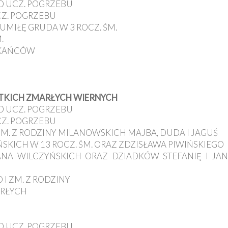
OD UCZ. POGRZEBU
CZ. POGRZEBU
GUMIŁĘ GRUDA W 3 ROCZ. ŚM.
.
SZKAŃCÓW
YSTKICH ZMARŁYCH WIERNYCH
OD UCZ. POGRZEBU
CZ. POGRZEBU
 I ZM. Z RODZINY MILANOWSKICH MAJBA, DUDA I JAGUŚ
IŃSKICH W 13 ROCZ. ŚM. ORAZ ZDZISŁAWA PIWIŃSKIEGO
IANA WILCZYŃSKICH ORAZ DZIADKÓW STEFANIĘ I JA
 I ZM. Z RODZINY
ARŁYCH
OD UCZ. POGRZEBU