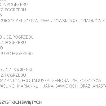
UCZ. POGRZEBU
CZ. POGRZEBU
29
12 ROCZ. ŚM. JÓZEFA LEWANDOWSKIEGO I DZIADKÓW Z 
OD UCZ. POGRZEBU
CZ. POGRZEBU
30
NIU PO POGRZEBIE
OD UCZ. POGRZEBU
CZ. POGRZEBU
ORAZ ANTONIEGO, TADUSZA I ZENONA I ZM. RODZICÓW
WASUNG, MARIANNĘ I JANA SAWICKICH ORAZ ANAST
SZYSTKICH ŚWIĘTYCH