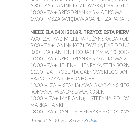
6.30 – ZA + JANINĘ KOZŁOWSKĄ DAR OD U
18.00 – ZA + GREGORIANKA SKŁADKOWA
19.00 – MSZA ŚWIĘTA W AGAPE – ZA PARAF
NIEDZIELA 04 XI 2018R. TRZYDZIESTA PIE
7.00 –ZA+ KAZIMIERĘ PAPUŻYŃSKĄ DAR O
8.00 – ZA + JANINĘ KOZŁOWSKĄ DAR OD U
8.00 – ZA + ANTONIEGO JACHYM W 13 ROCZ
10.00 – ZA + GREGORIANKA SKŁADKOWA 2
10.00 – ZA + HELENĘ I HENRYKA STEINBOR
11.30– ZA + ROBERTA GAŁKOWSKIEGO, AN
FRANCISZKA SCHEONHOFF
13.00 – ZA + STANISŁAWA SKARŻYŃSKI
ROMANA I WŁADYSŁAWA KOSEK
13.00 – ZA+ MARIANNĘ I STEFANA POL
MARKA HANKE
18.00 – ZA + DANUTĘ, HENRYKA SŁODKOW
Dodano 28 Oct 2018 przez
Redakt