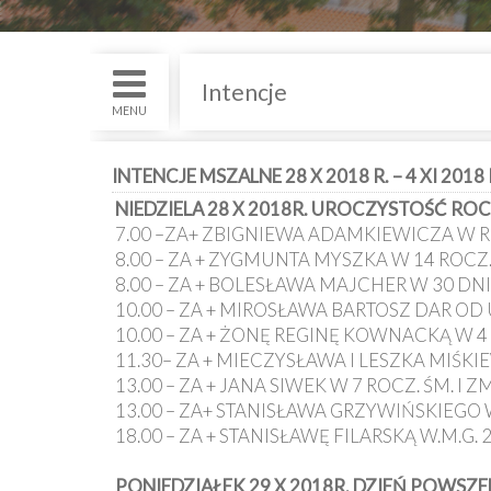
św.
i
Nabożenstwa
Intencje
Kancelaria
MENU
Galeria
INTENCJE MSZALNE 28 X 2018 R. – 4 XI 2018 
NIEDZIELA 28 X 2018R. UROCZYSTOŚĆ R
Dekanat
7.00 –ZA+ ZBIGNIEWA ADAMKIEWICZA W R
Nowy
Staw
8.00 – ZA + ZYGMUNTA MYSZKA W 14 ROCZ.
8.00 – ZA + BOLESŁAWA MAJCHER W 30 DN
Kapituła
10.00 – ZA + MIROSŁAWA BARTOSZ DAR OD
Kolegiacka
10.00 – ZA + ŻONĘ REGINĘ KOWNACKĄ W 4
11.30– ZA + MIECZYSŁAWA I LESZKA MIŚKI
Duszpasterze
13.00 – ZA + JANA SIWEK W 7 ROCZ. ŚM. I 
13.00 – ZA+ STANISŁAWA GRZYWIŃSKIEGO W
Polecane
18.00 – ZA + STANISŁAWĘ FILARSKĄ W.M.G. 
strony
PONIEDZIAŁEK 29 X 2018R. DZIEŃ POWSZE