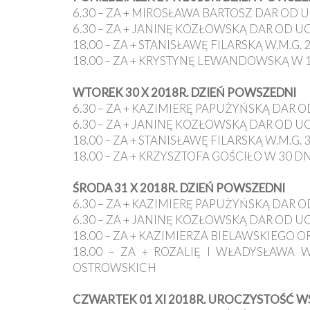
Ochrona
6.30 – ZA + MIROSŁAWA BARTOSZ DAR OD 
Małoletnich
6.30 – ZA + JANINĘ KOZŁOWSKĄ DAR OD U
18.00 – ZA + STANISŁAWĘ FILARSKĄ W.M.G. 
18.00 – ZA + KRYSTYNĘ LEWANDOWSKĄ W 
WTOREK 30 X 2018R. DZIEŃ POWSZEDNI
6.30 – ZA + KAZIMIERĘ PAPUŻYŃSKĄ DAR 
6.30 – ZA + JANINĘ KOZŁOWSKĄ DAR OD U
18.00 – ZA + STANISŁAWĘ FILARSKĄ W.M.G. 
18.00 – ZA + KRZYSZTOFA GOŚCIŁO W 30 D
ŚRODA 31 X 2018R. DZIEŃ POWSZEDNI
6.30 – ZA + KAZIMIERĘ PAPUŻYŃSKĄ DAR 
6.30 – ZA + JANINĘ KOZŁOWSKĄ DAR OD U
18.00 – ZA + KAZIMIERZA BIELAWSKIEGO 
18.00 – ZA + ROZALIĘ I WŁADYSŁAWA 
OSTROWSKICH
CZWARTEK 01 XI 2018R. UROCZYSTOŚĆ W