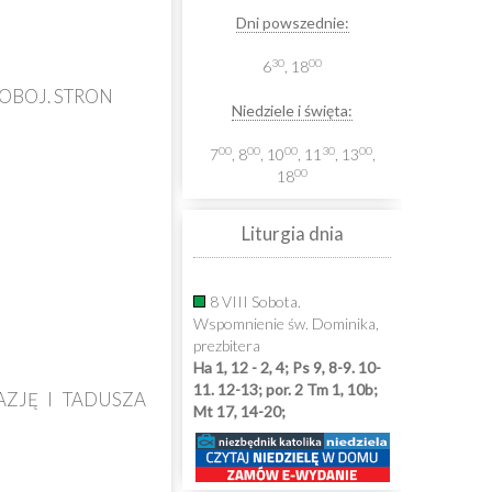
Dni powszednie:
30
00
6
, 18
OBOJ. STRON
Niedziele i święta:
00
00
00
30
00
7
, 8
, 10
, 11
, 13
,
00
18
Liturgia dnia
8 VIII Sobota.
Wspomnienie św. Dominika,
prezbitera
Ha 1, 12 - 2, 4; Ps 9, 8-9. 10-
11. 12-13; por. 2 Tm 1, 10b;
AZJĘ I TADUSZA
Mt 17, 14-20;