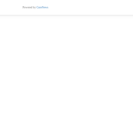
Powered by
CuteNews