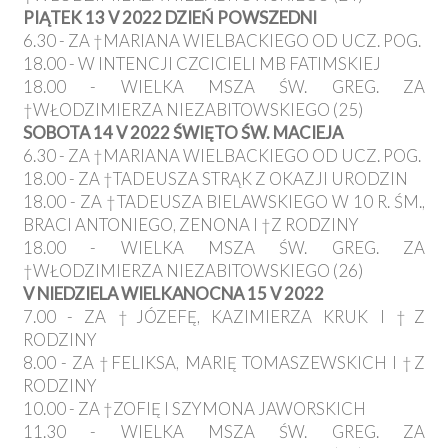
PIĄTEK 13 V 2022 DZIEŃ POWSZEDNI
6.30 - ZA †MARIANA WIELBACKIEGO OD UCZ. POG.
18.00 - W INTENCJI CZCICIELI MB FATIMSKIEJ
18.00 - WIELKA MSZA ŚW. GREG. ZA
†WŁODZIMIERZA NIEZABITOWSKIEGO (25)
SOBOTA 14 V 2022 ŚWIĘTO ŚW. MACIEJA
6.30 - ZA †MARIANA WIELBACKIEGO OD UCZ. POG.
18.00 - ZA †TADEUSZA STRĄK Z OKAZJI URODZIN
18.00 - ZA †TADEUSZA BIELAWSKIEGO W 10 R. ŚM.,
BRACI ANTONIEGO, ZENONA I †Z RODZINY
18.00 - WIELKA MSZA ŚW. GREG. ZA
†WŁODZIMIERZA NIEZABITOWSKIEGO (26)
V NIEDZIELA WIELKANOCNA 15 V 2022
7.00 - ZA †JÓZEFĘ, KAZIMIERZA KRUK I †Z
RODZINY
8.00 - ZA †FELIKSA, MARIĘ TOMASZEWSKICH I †Z
RODZINY
10.00 - ZA †ZOFIĘ I SZYMONA JAWORSKICH
11.30 - WIELKA MSZA ŚW. GREG. ZA