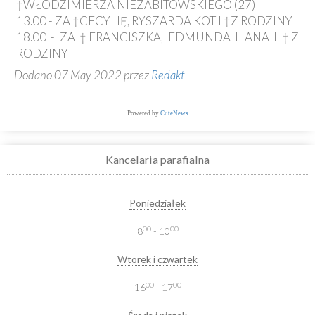
†WŁODZIMIERZA NIEZABITOWSKIEGO (27)
13.00 - ZA †CECYLIĘ, RYSZARDA KOT I †Z RODZINY
18.00 - ZA †FRANCISZKA, EDMUNDA LIANA I †Z
RODZINY
Dodano 07 May 2022 przez
Redakt
Powered by
CuteNews
Kancelaria parafialna
Poniedziałek
00
00
8
- 10
Wtorek i czwartek
00
00
16
- 17