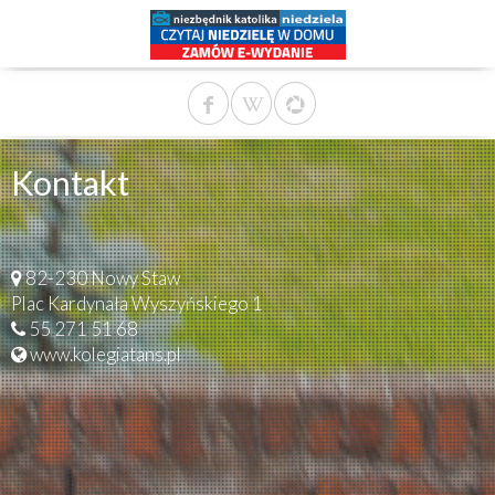
Kontakt
82-230 Nowy Staw
Plac Kardynała Wyszyńskiego 1
55 271 51 68
www.kolegiatans.pl