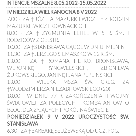
INTENCJE MSZALNE 8.05.2022-15.05.2022
Kancelaria
IV NIEDZIELA WIELKANOCNA 8 V 2022
7.00 - ZA †JÓZEFA MAZURKIEWICZ I †Z RODZIN
Galeria
MAZURKIEWICZ I KOWNACKICH
Dekanat
8.00 - ZA †ZYGMUNTA LEHLE W 5 R. ŚM. I
Nowy
Staw
RODZICÓW Z OB. STR.
10.00 - ZA †STANISŁAWA GĄGOL W DNIU IMIENIN
Kapituła
Kolegiacka
11.30 - ZA †JERZEGO SIEMASZKO W 12 R. ŚM.
13.00 - ZA †ROMANA HETKO, BRONISŁAWA,
Duszpasterze
WERONIKĘ RYNGWELSKICH, ZBIGNIEWA
ŻUKOWSKIEGO, JANINĘ I JANA PEPLINSKICH
Polecane
13.00 - WIELKA MSZA ŚW. GREG. ZA
strony
†WŁODZIMIERZA NIEZABITOWSKIEGO (20)
Ochrona
18.00 - W DNIU 77 R. ZAKOŃCZENIA II WOJNY
Małoletnich
ŚWIATOWEJ, ZA POLEGYCH I KOMBATANTÓW, O
BŁOG. DLA ŻYJĄCYCH I POKÓJ NA ŚWIECIE
PONIEDZIAŁEK 9 V 2022 UROCZYSTOŚĆ ŚW.
STANISŁAWA
6.30 - ZA †BARBARĘ SŁUŻEWSKĄ OD UCZ. POG.