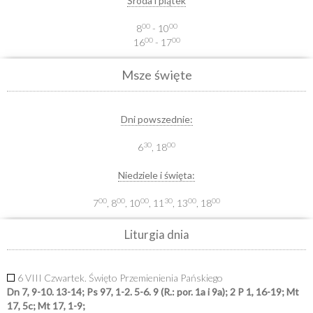
Środa i piątek
00
00
8
- 10
00
00
16
- 17
Msze święte
Dni powszednie:
30
00
6
, 18
Niedziele i święta:
00
00
00
30
00
00
7
, 8
, 10
, 11
, 13
, 18
Liturgia dnia
6 VIII Czwartek. Święto Przemienienia Pańskiego
Dn 7, 9-10. 13-14; Ps 97, 1-2. 5-6. 9 (R.: por. 1a i 9a); 2 P 1, 16-19; Mt
17, 5c; Mt 17, 1-9;