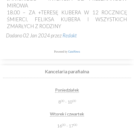
MIROWA
18.00 – ZA +TERESĘ KUBERA W 12 ROCZNICĘ
ŚMIERCI, FELIKSA KUBERA I WSZYSTKICH
ZMARŁYCH Z RODZINY
Dodano 02 Jan 2024 przez
Redakt
Powered by
CuteNews
Kancelaria parafialna
Poniedziałek
00
00
8
- 10
Wtorek i czwartek
00
00
16
- 17