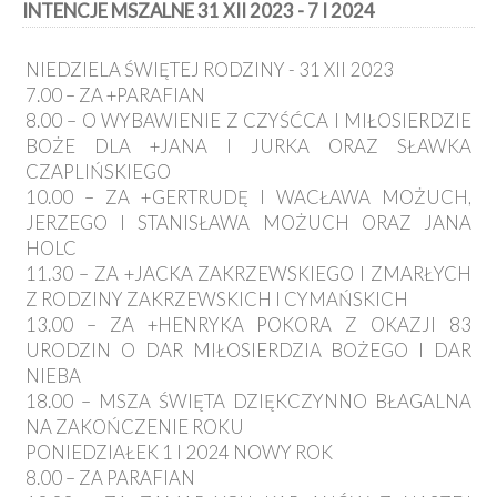
INTENCJE MSZALNE 31 XII 2023 - 7 I 2024
Kancelaria
NIEDZIELA ŚWIĘTEJ RODZINY - 31 XII 2023
Galeria
7.00 – ZA +PARAFIAN
Dekanat
8.00 – O WYBAWIENIE Z CZYŚĆCA I MIŁOSIERDZIE
Nowy
Staw
BOŻE DLA +JANA I JURKA ORAZ SŁAWKA
CZAPLIŃSKIEGO
Kapituła
Kolegiacka
10.00 – ZA +GERTRUDĘ I WACŁAWA MOŻUCH,
JERZEGO I STANISŁAWA MOŻUCH ORAZ JANA
Duszpasterze
HOLC
11.30 – ZA +JACKA ZAKRZEWSKIEGO I ZMARŁYCH
Polecane
Z RODZINY ZAKRZEWSKICH I CYMAŃSKICH
strony
13.00 – ZA +HENRYKA POKORA Z OKAZJI 83
Ochrona
URODZIN O DAR MIŁOSIERDZIA BOŻEGO I DAR
Małoletnich
NIEBA
18.00 – MSZA ŚWIĘTA DZIĘKCZYNNO BŁAGALNA
NA ZAKOŃCZENIE ROKU
PONIEDZIAŁEK 1 I 2024 NOWY ROK
8.00 – ZA PARAFIAN