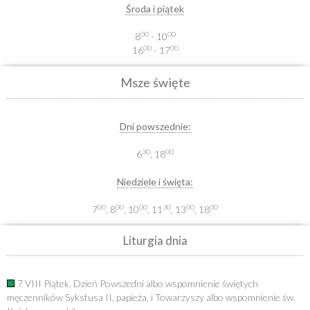
Środa i piątek
00
00
8
- 10
00
00
16
- 17
Msze święte
Dni powszednie:
30
00
6
, 18
Niedziele i święta:
00
00
00
30
00
00
7
, 8
, 10
, 11
, 13
, 18
Liturgia dnia
7 VIII Piątek. Dzień Powszedni albo wspomnienie świętych
męczenników Sykstusa II, papieża, i Towarzyszy albo wspomnienie św.