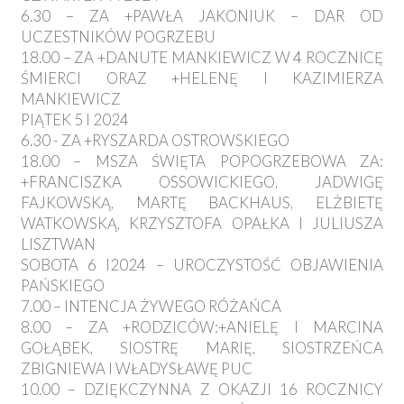
6.30 – ZA +PAWŁA JAKONIUK – DAR OD
UCZESTNIKÓW POGRZEBU
18.00 – ZA +DANUTE MANKIEWICZ W 4 ROCZNICĘ
ŚMIERCI ORAZ +HELENĘ I KAZIMIERZA
MANKIEWICZ
PIĄTEK 5 I 2024
6.30 - ZA +RYSZARDA OSTROWSKIEGO
18.00 – MSZA ŚWIĘTA POPOGRZEBOWA ZA:
+FRANCISZKA OSSOWICKIEGO, JADWIGĘ
FAJKOWSKĄ, MARTĘ BACKHAUS, ELŻBIETĘ
WATKOWSKĄ, KRZYSZTOFA OPAŁKA I JULIUSZA
LISZTWAN
SOBOTA 6 I2024 – UROCZYSTOŚĆ OBJAWIENIA
PAŃSKIEGO
7.00 – INTENCJA ŻYWEGO RÓŻAŃCA
8.00 – ZA +RODZICÓW:+ANIELĘ I MARCINA
GOŁĄBEK, SIOSTRĘ MARIĘ, SIOSTRZEŃCA
ZBIGNIEWA I WŁADYSŁAWĘ PUC
10.00 – DZIĘKCZYNNA Z OKAZJI 16 ROCZNICY