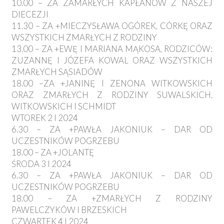
10.00 – ZA ZAMARŁYCH KAPŁANÓW Z NASZEJ
DIECEZJI
11.30 – ZA +MIECZYSŁAWA OGÓREK, CÓRKĘ ORAZ
WSZYSTKICH ZMARŁYCH Z RODZINY
13.00 – ZA +EWĘ I MARIANA MĄKOSA, RODZICÓW:
ZUZANNĘ I JÓZEFA KOWAL ORAZ WSZYSTKICH
ZMARŁYCH SĄSIADÓW
18.00 –ZA +JANINĘ I ZENONA WITKOWSKICH
ORAZ ZMARŁYCH Z RODZINY SUWALSKICH,
WITKOWSKICH I SCHMIDT
WTOREK 2 I 2024
6.30 – ZA +PAWŁA JAKONIUK – DAR OD
UCZESTNIKÓW POGRZEBU
18.00 – ZA +JOLANTĘ
ŚRODA 3 I 2024
6.30 – ZA +PAWŁA JAKONIUK – DAR OD
UCZESTNIKÓW POGRZEBU
18.00 – ZA +ZMARŁYCH Z RODZINY
PAWELCZYKÓW I BRZESKICH
CZWARTEK 4 I 2024