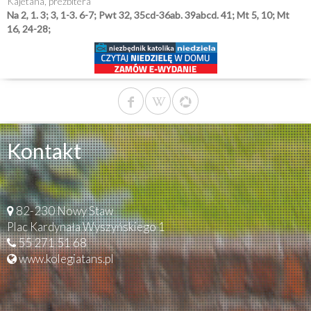
Kajetana, prezbitera
Na 2, 1. 3; 3, 1-3. 6-7; Pwt 32, 35cd-36ab. 39abcd. 41; Mt 5, 10; Mt
16, 24-28;
Kontakt
82-230 Nowy Staw
Plac Kardynała Wyszyńskiego 1
55 271 51 68
www.kolegiatans.pl