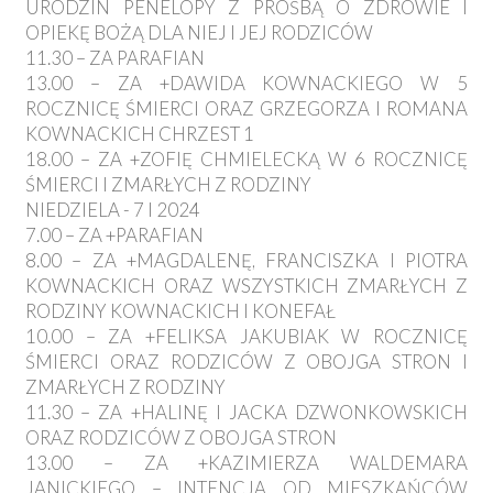
URODZIN PENELOPY Z PROŚBĄ O ZDROWIE I
OPIEKĘ BOŻĄ DLA NIEJ I JEJ RODZICÓW
11.30 – ZA PARAFIAN
13.00 – ZA +DAWIDA KOWNACKIEGO W 5
ROCZNICĘ ŚMIERCI ORAZ GRZEGORZA I ROMANA
KOWNACKICH CHRZEST 1
18.00 – ZA +ZOFIĘ CHMIELECKĄ W 6 ROCZNICĘ
ŚMIERCI I ZMARŁYCH Z RODZINY
NIEDZIELA - 7 I 2024
7.00 – ZA +PARAFIAN
8.00 – ZA +MAGDALENĘ, FRANCISZKA I PIOTRA
KOWNACKICH ORAZ WSZYSTKICH ZMARŁYCH Z
RODZINY KOWNACKICH I KONEFAŁ
10.00 – ZA +FELIKSA JAKUBIAK W ROCZNICĘ
ŚMIERCI ORAZ RODZICÓW Z OBOJGA STRON I
ZMARŁYCH Z RODZINY
11.30 – ZA +HALINĘ I JACKA DZWONKOWSKICH
ORAZ RODZICÓW Z OBOJGA STRON
13.00 – ZA +KAZIMIERZA WALDEMARA
JANICKIEGO – INTENCJA OD MIESZKAŃCÓW