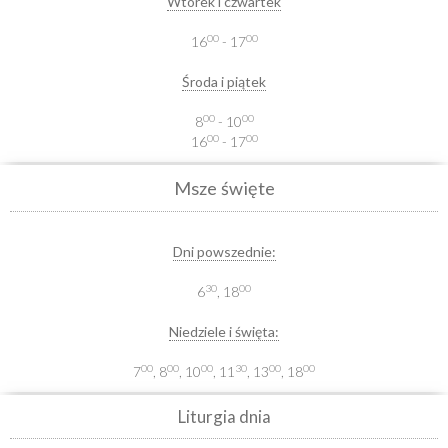
Wtorek i czwartek
00
00
16
- 17
Środa i piątek
00
00
8
- 10
00
00
16
- 17
Msze święte
Dni powszednie:
30
00
6
, 18
Niedziele i święta:
00
00
00
30
00
00
7
, 8
, 10
, 11
, 13
, 18
Liturgia dnia