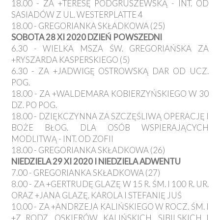
18.00 - ZA +TERESĘ PODGRUSZEWSKĄ - INT. OD
SASIADÓW Z UL. WESTERPLATTE 4
18.00 - GREGORIANKA SKŁADKOWA (25)
SOBOTA 28 XI 2020 DZIEŃ POWSZEDNI
6.30 - WIELKA MSZA ŚW. GREGORIAŃSKA ZA
+RYSZARDA KASPERSKIEGO (5)
6.30 - ZA +JADWIGĘ OSTROWSKĄ DAR OD UCZ.
POG.
18.00 - ZA +WALDEMARA KOBIERZYŃSKIEGO W 30
DZ. PO POG.
18.00 - DZIĘKCZYNNA ZA SZCZĘŚLIWĄ OPERACJĘ I
BOŻE BŁOG. DLA OSÓB WSPIERAJĄCYCH
MODLITWĄ - INT. OD ZOFII
18.00 - GREGORIANKA SKŁADKOWA (26)
NIEDZIELA 29 XI 2020 I NIEDZIELA ADWENTU
7.00 - GREGORIANKA SKŁADKOWA (27)
8.00 - ZA +GERTRUDĘ GLAZĘ W 15 R. ŚM. I 100 R. UR.
ORAZ +JANA GLAZĘ, KAROLA I STEFANIĘ JUŚ
10.00 - ZA +ANDRZEJA KALIŃSKIEGO W ROCZ. ŚM. I
+Z RODZ. OSKIERÓW, KALIŃSKICH, SIBILSKICH I