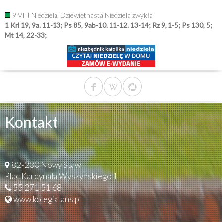
9 VIII Niedziela. Dziewiętnasta Niedziela zwykła
1 Krl 19, 9a. 11-13; Ps 85, 9ab-10. 11-12. 13-14; Rz 9, 1-5; Ps 130, 5;
Mt 14, 22-33;
Kontakt
82-230 Nowy Staw
Plac Kardynała Wyszyńskiego 1
55 271 51 68
www.kolegiatans.pl