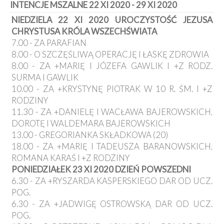
INTENCJE MSZALNE 22 XI 2020 - 29 XI 2020
Kancelaria
NIEDZIELA 22 XI 2020 UROCZYSTOŚĆ JEZUSA
CHRYSTUSA KRÓLA WSZECHŚWIATA
Galeria
7.00 - ZA PARAFIAN
Dekanat
8.00 - O SZCZĘŚLIWĄ OPERACJĘ I ŁASKĘ ZDROWIA
Nowy
Staw
8.00 - ZA +MARIĘ I JÓZEFA GAWLIK I +Z RODZ.
SURMA I GAWLIK
Kapituła
Kolegiacka
10.00 - ZA +KRYSTYNĘ PIOTRAK W 10 R. ŚM. I +Z
RODZINY
Duszpasterze
11.30 - ZA +DANIELĘ I WACŁAWA BAJEROWSKICH,
DOROTĘ I WALDEMARA BAJEROWSKICH
Polecane
13.00 - GREGORIANKA SKŁADKOWA (20)
strony
18.00 - ZA +MARIĘ I TADEUSZA BARANOWSKICH,
Ochrona
ROMANA KARAŚ I +Z RODZINY
Małoletnich
PONIEDZIAŁEK 23 XI 2020 DZIEŃ POWSZEDNI
6.30 - ZA +RYSZARDA KASPERSKIEGO DAR OD UCZ.
POG.
6.30 - ZA +JADWIGĘ OSTROWSKĄ DAR OD UCZ.
POG.