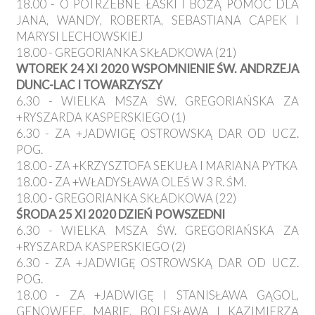
18.00 - O POTRZEBNE ŁASKI I BOŻĄ POMOC DLA
JANA, WANDY, ROBERTA, SEBASTIANA CAPEK I
MARYSI LECHOWSKIEJ
18.00 - GREGORIANKA SKŁADKOWA (21)
WTOREK 24 XI 2020 WSPOMNIENIE ŚW. ANDRZEJA
DUNC-LAC I TOWARZYSZY
6.30 - WIELKA MSZA ŚW. GREGORIAŃSKA ZA
+RYSZARDA KASPERSKIEGO (1)
6.30 - ZA +JADWIGĘ OSTROWSKĄ DAR OD UCZ.
POG.
18.00 - ZA +KRZYSZTOFA SEKUŁA I MARIANA PYTKA
18.00 - ZA +WŁADYSŁAWA OLEŚ W 3 R. ŚM.
18.00 - GREGORIANKA SKŁADKOWA (22)
ŚRODA 25 XI 2020 DZIEŃ POWSZEDNI
6.30 - WIELKA MSZA ŚW. GREGORIAŃSKA ZA
+RYSZARDA KASPERSKIEGO (2)
6.30 - ZA +JADWIGĘ OSTROWSKĄ DAR OD UCZ.
POG.
18.00 - ZA +JADWIGĘ I STANISŁAWA GĄGOL,
GENOWEFĘ, MARIĘ, BOLESŁAWA I KAZIMIERZA