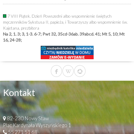
7 VIII Piątek. Dzień Powszedni albo wspomnienie świętych
męczenników Sykstusa II, papieża, i Towarzyszy albo wspomnienie św.
Kajetana, prezbitera
Na 2, 1. 3; 3, 1-3. 6-7; Pwt 32, 35cd-36ab. 39abcd. 41; Mt 5, 10; Mt
16, 24-28;
Kontakt
82-230 Nowy Staw
Plac Kardynała Wyszyńskiego 1
55 271 51 68