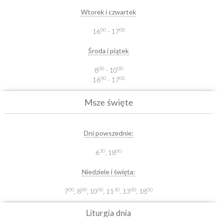
Wtorek i czwartek
00
00
16
- 17
Środa i piątek
00
00
8
- 10
00
00
16
- 17
Msze święte
Dni powszednie:
30
00
6
, 18
Niedziele i święta:
00
00
00
30
00
00
7
, 8
, 10
, 11
, 13
, 18
Liturgia dnia