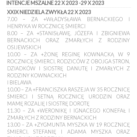
INTENCJE MSZALNE 22 X 2023 -29 X 2023
Kancelaria
XXIX NIEDZIELA ZWYKŁA 22 X 2023
7.00 – ZA +WŁADYSŁAWA BERNACKIEGO I
Galeria
HENRYKA W ROCZNICĘ ŚMIERCI
Dekanat
8.00 – ZA +STANISŁAWĘ, JÓZEFA I ZBIGNIEWA
Nowy
Staw
BERNACKICH ORAZ ZMARŁYCH Z RODZINY
OSIJEWSKICH
Kapituła
Kolegiacka
10.00 – ZA +ŻONĘ REGINĘ KOWNACKĄ W 9
ROCZNICĘ ŚMIERCI, RODZICÓW Z OBOJGA STRON,
Duszpasterze
DZIADKÓW I SIOSTRĘ DANUTĘ I ZMARŁYCH Z
RODZINY KOWNACKICH
Polecane
I BIELAWA
strony
10.00 – ZA +FRANCISZKA RASZEJA W 35 ROCZNICĘ
Ochrona
ŚMIERCI I SETNĄ ROCZNICĘ URODZIN ORAZ
Małoletnich
MAMĘ ROZALIĘ I SIOSTRĘ DOROTĘ
11.30 – ZA +WERONIKĘ I IGNACEGO KONEFAŁ I
ZMARŁYCH Z RODZINY BERNACKICH
13.00 – ZA +ZYGMUNTA MYSZKA W 19 ROCZNICĘ
ŚMIERCI, STEFANIĘ I ADAMA MYSZKA ORAZ