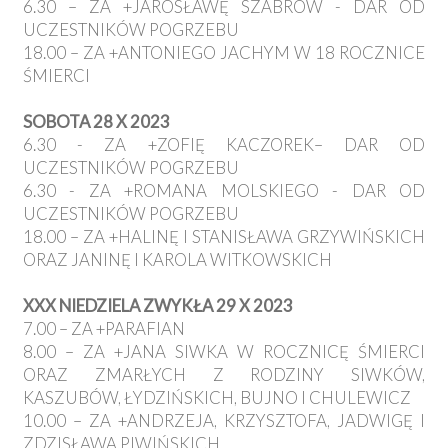
6.30 – ZA +JAROSŁAWĘ SZABROW - DAR OD
UCZESTNIKÓW POGRZEBU
18.00 – ZA +ANTONIEGO JACHYM W 18 ROCZNICE
ŚMIERCI
SOBOTA 28 X 2023
6.30 - ZA +ZOFIĘ KACZOREK– DAR OD
UCZESTNIKÓW POGRZEBU
6.30 - ZA +ROMANA MOLSKIEGO - DAR OD
UCZESTNIKÓW POGRZEBU
18.00 – ZA +HALINĘ I STANISŁAWA GRZYWIŃSKICH
ORAZ JANINĘ I KAROLA WITKOWSKICH
XXX NIEDZIELA ZWYKŁA 29 X 2023
7.00 – ZA +PARAFIAN
8.00 – ZA +JANA SIWKA W ROCZNICĘ ŚMIERCI
ORAZ ZMARŁYCH Z RODZINY SIWKÓW,
KASZUBÓW, ŁYDZIŃSKICH, BUJNO I CHULEWICZ
10.00 – ZA +ANDRZEJA, KRZYSZTOFA, JADWIGĘ I
ZDZISŁAWA PIWIŃSKICH