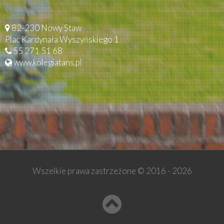
82-230 Nowy Staw
Plac Kardynała Wyszyńskiego 1
55 271 51 68
www.kolegiatans.pl
Wszelkie prawa zastrzeżone © 2016 -
2026