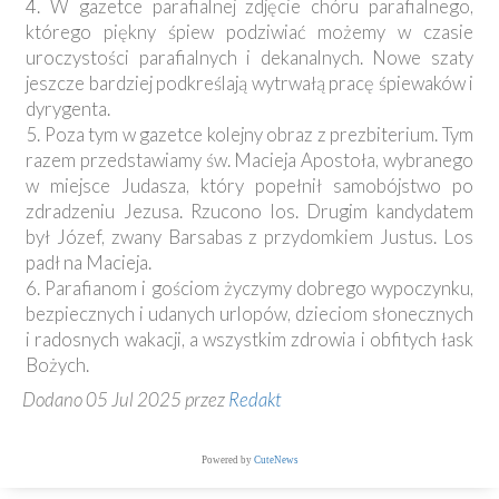
4. W gazetce parafialnej zdjęcie chóru parafialnego,
którego piękny śpiew podziwiać możemy w czasie
uroczystości parafialnych i dekanalnych. Nowe szaty
jeszcze bardziej podkreślają wytrwałą pracę śpiewaków i
dyrygenta.
5. Poza tym w gazetce kolejny obraz z prezbiterium. Tym
razem przedstawiamy św. Macieja Apostoła, wybranego
w miejsce Judasza, który popełnił samobójstwo po
zdradzeniu Jezusa. Rzucono los. Drugim kandydatem
był Józef, zwany Barsabas z przydomkiem Justus. Los
padł na Macieja.
6. Parafianom i gościom życzymy dobrego wypoczynku,
bezpiecznych i udanych urlopów, dzieciom słonecznych
i radosnych wakacji, a wszystkim zdrowia i obfitych łask
Bożych.
Dodano 05 Jul 2025 przez
Redakt
Powered by
CuteNews