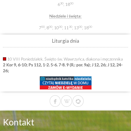
30
00
6
, 18
Niedziele i święta:
00
00
00
30
00
00
7
, 8
, 10
, 11
, 13
, 18
Liturgia dnia
10 VIII Poniedziałek. Święto św. Wawrzyńca, diakona i męczennika
2 Kor 9, 6-10; Ps 112, 1-2. 5-6. 7-8. 9 (R.: por. 9a); J 12, 26; J 12, 24-
26;
Kontakt