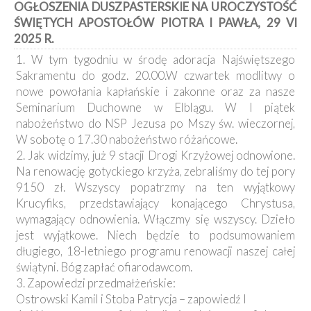
OGŁOSZENIA DUSZPASTERSKIE NA UROCZYSTOŚĆ
Kancelaria
ŚWIĘTYCH APOSTOŁÓW PIOTRA I PAWŁA, 29 VI
2025 R.
Galeria
1. W tym tygodniu w środę adoracja Najświętszego
Dekanat
Sakramentu do godz. 20.00.W czwartek modlitwy o
Nowy
Staw
nowe powołania kapłańskie i zakonne oraz za nasze
Seminarium Duchowne w Elblągu. W I piątek
Kapituła
Kolegiacka
nabożeństwo do NSP Jezusa po Mszy św. wieczornej,
W sobotę o 17.30 nabożeństwo różańcowe.
Duszpasterze
2. Jak widzimy, już 9 stacji Drogi Krzyżowej odnowione.
Na renowację gotyckiego krzyża, zebraliśmy do tej pory
Polecane
9150 zł. Wszyscy popatrzmy na ten wyjątkowy
strony
Krucyfiks, przedstawiający konającego Chrystusa,
Ochrona
wymagający odnowienia. Włączmy się wszyscy. Dzieło
Małoletnich
jest wyjątkowe. Niech będzie to podsumowaniem
długiego, 18-letniego programu renowacji naszej całej
świątyni. Bóg zapłać ofiarodawcom.
3. Zapowiedzi przedmałżeńskie:
Ostrowski Kamil i Stoba Patrycja – zapowiedź I