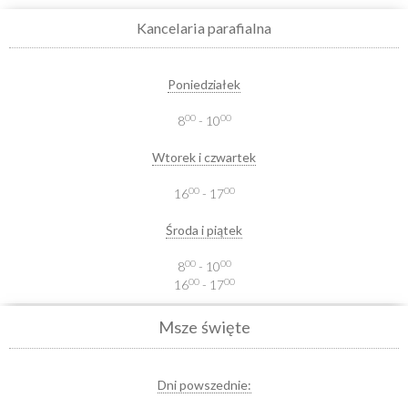
Kancelaria parafialna
Poniedziałek
00
00
8
- 10
Wtorek i czwartek
00
00
16
- 17
Środa i piątek
00
00
8
- 10
00
00
16
- 17
Msze święte
Dni powszednie: