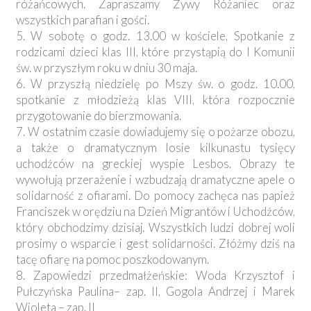
różańcowych. Zapraszamy Żywy Różaniec oraz
wszystkich parafian i gości.
5. W sobotę o godz. 13.00 w kościele, Spotkanie z
rodzicami dzieci klas III, które przystąpią do I Komunii
św. w przyszłym roku w dniu 30 maja.
6. W przyszłą niedzielę po Mszy św. o godz. 10.00,
spotkanie z młodzieżą klas VIII, która rozpocznie
przygotowanie do bierzmowania.
7. W ostatnim czasie dowiadujemy się o pożarze obozu,
a także o dramatycznym losie kilkunastu tysięcy
uchodźców na greckiej wyspie Lesbos. Obrazy te
wywołują przerażenie i wzbudzają dramatyczne apele o
solidarność z ofiarami. Do pomocy zachęca nas papież
Franciszek w orędziu na Dzień Migrantów i Uchodźców,
który obchodzimy dzisiaj. Wszystkich ludzi dobrej woli
prosimy o wsparcie i gest solidarności. Złóżmy dziś na
tacę ofiarę na pomoc poszkodowanym.
8. Zapowiedzi przedmałżeńskie: Woda Krzysztof i
Pułczyńska Paulina– zap. II, Gogola Andrzej i Marek
Wioleta – zap. II