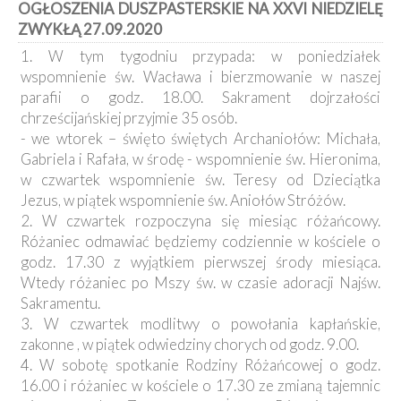
OGŁOSZENIA DUSZPASTERSKIE NA XXVI NIEDZIELĘ
Kancelaria
ZWYKŁĄ 27.09.2020
1. W tym tygodniu przypada: w poniedziałek
Galeria
wspomnienie św. Wacława i bierzmowanie w naszej
Dekanat
parafii o godz. 18.00. Sakrament dojrzałości
Nowy
Staw
chrześcijańskiej przyjmie 35 osób.
- we wtorek – święto świętych Archaniołów: Michała,
Kapituła
Kolegiacka
Gabriela i Rafała, w środę - wspomnienie św. Hieronima,
w czwartek wspomnienie św. Teresy od Dzieciątka
Duszpasterze
Jezus, w piątek wspomnienie św. Aniołów Stróżów.
2. W czwartek rozpoczyna się miesiąc różańcowy.
Polecane
Różaniec odmawiać będziemy codziennie w kościele o
strony
godz. 17.30 z wyjątkiem pierwszej środy miesiąca.
Ochrona
Wtedy różaniec po Mszy św. w czasie adoracji Najśw.
Małoletnich
Sakramentu.
3. W czwartek modlitwy o powołania kapłańskie,
zakonne , w piątek odwiedziny chorych od godz. 9.00.
4. W sobotę spotkanie Rodziny Różańcowej o godz.
16.00 i różaniec w kościele o 17.30 ze zmianą tajemnic