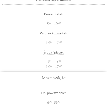
Poniedziałek
00
00
8
- 10
Wtorek i czwartek
00
00
16
- 17
Środa i piątek
00
00
8
- 10
00
00
16
- 17
Msze święte
Dni powszednie:
30
00
6
, 18