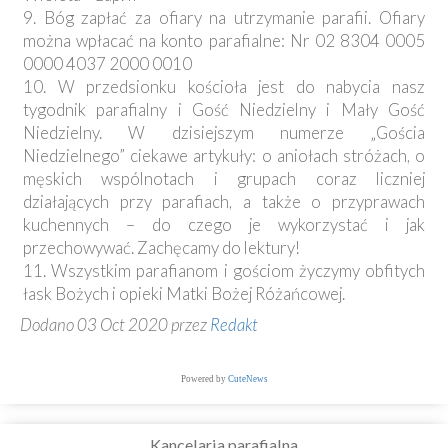
9. Bóg zapłać za ofiary na utrzymanie parafii. Ofiary
można wpłacać na konto parafialne: Nr 02 8304 0005
0000 4037 2000 0010
10. W przedsionku kościoła jest do nabycia nasz
tygodnik parafialny i Gość Niedzielny i Mały Gość
Niedzielny. W dzisiejszym numerze „Gościa
Niedzielnego” ciekawe artykuły: o aniołach stróżach, o
męskich wspólnotach i grupach coraz liczniej
działających przy parafiach, a także o przyprawach
kuchennych – do czego je wykorzystać i jak
przechowywać. Zachęcamy do lektury!
11. Wszystkim parafianom i gościom życzymy obfitych
łask Bożych i opieki Matki Bożej Różańcowej.
Dodano 03 Oct 2020 przez
Redakt
Powered by
CuteNews
Kancelaria parafialna