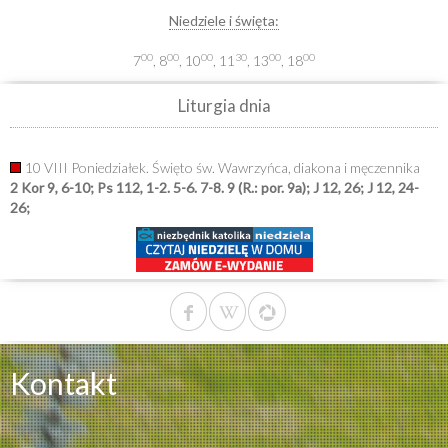
Niedziele i święta:
00
00
00
30
00
00
7
, 8
, 10
, 11
, 13
, 18
Liturgia dnia
10 VIII Poniedziałek. Święto św. Wawrzyńca, diakona i męczennika
2 Kor 9, 6-10; Ps 112, 1-2. 5-6. 7-8. 9 (R.: por. 9a); J 12, 26; J 12, 24-
26;
Kontakt