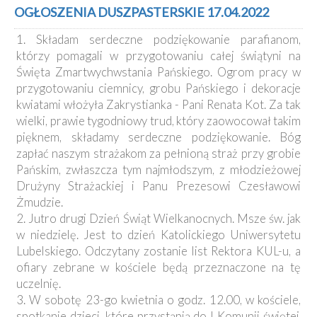
Kancelaria
OGŁOSZENIA DUSZPASTERSKIE 17.04.2022
1. Składam serdeczne podziękowanie parafianom,
Galeria
którzy pomagali w przygotowaniu całej świątyni na
Dekanat
Święta Zmartwychwstania Pańskiego. Ogrom pracy w
Nowy
przygotowaniu ciemnicy, grobu Pańskiego i dekoracje
Staw
kwiatami włożyła Zakrystianka - Pani Renata Kot. Za tak
Kapituła
wielki, prawie tygodniowy trud, który zaowocował takim
Kolegiacka
pięknem, składamy serdeczne podziękowanie. Bóg
Duszpasterze
zapłać naszym strażakom za pełnioną straż przy grobie
Pańskim, zwłaszcza tym najmłodszym, z młodzieżowej
Polecane
Drużyny Strażackiej i Panu Prezesowi Czesławowi
strony
Żmudzie.
Ochrona
2. Jutro drugi Dzień Świąt Wielkanocnych. Msze św. jak
Małoletnich
w niedzielę. Jest to dzień Katolickiego Uniwersytetu
Lubelskiego. Odczytany zostanie list Rektora KUL-u, a
ofiary zebrane w kościele będą przeznaczone na tę
uczelnię.
3. W sobotę 23-go kwietnia o godz. 12.00, w kościele,
spotkanie dzieci, które przystąpią do I Komunii świętej.