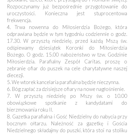
Rozpoczynamy już bezpośrednie przygotowanie do
uroczystości. Konieczna jest stuprocentowa
frekwencja.
4. Trwa nowenna do Miłosierdzia Bożego, która
odprawiana będzie w tym tygodniu codziennie o godz.
17.30. W przyszłą niedzielę, przed każdą Mszą św.
odśpiewamy dziesiątek Koronki do Miłosierdzia
Bożego. O godz. 15.00 nabożeństwo w tzw. Godzinie
Miłosierdzia. Parafialny Zespół Caritas, proszę o
zebranie ofiar do puszek na cele charytatywne naszej
diecezji.
5. We wtorek kancelaria parafialna będzie nieczynna.
6. Bóg zapłać za dzisiejsze ofiary na nowe nagłośnienie.
7. W przyszłą niedzielę po Mszy św. o 10.00
obowiązkowe spotkanie z kandydatami do
bierzmowania roku II.
8. Gazetka parafialna i Gość Niedzielny do nabycia przy
bocznym ołtarzu. Należność za gazetkę i Gościa
Niedzielnego składajmy do puszki, która stoi na stoliku