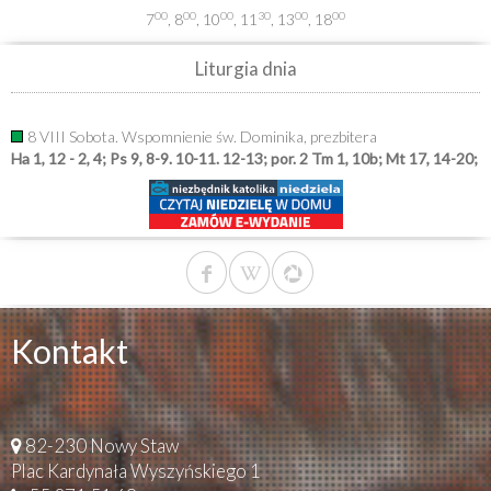
00
00
00
30
00
00
7
, 8
, 10
, 11
, 13
, 18
Liturgia dnia
8 VIII Sobota. Wspomnienie św. Dominika, prezbitera
Ha 1, 12 - 2, 4; Ps 9, 8-9. 10-11. 12-13; por. 2 Tm 1, 10b; Mt 17, 14-20;
Kontakt
82-230 Nowy Staw
Plac Kardynała Wyszyńskiego 1