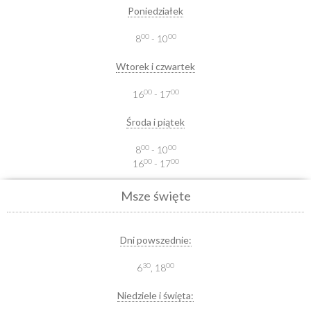
Poniedziałek
00
00
8
- 10
Wtorek i czwartek
00
00
16
- 17
Środa i piątek
00
00
8
- 10
00
00
16
- 17
Msze święte
Dni powszednie:
30
00
6
, 18
Niedziele i święta: