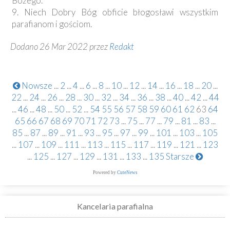
Bożego.
9. Niech Dobry Bóg obficie błogosławi wszystkim
parafianom i gościom.
Dodano 26 Mar 2022 przez
Redakt
Nowsze
...
2
...
4
...
6
...
8
...
10
...
12
...
14
...
16
...
18
...
20
...
22
...
24
...
26
...
28
...
30
...
32
...
34
...
36
...
38
...
40
...
42
...
44
...
46
...
48
...
50
...
52
...
54
55
56
57
58
59
60
61
62
63
64
65
66
67
68
69
70
71
72
73
...
75
...
77
...
79
...
81
...
83
...
85
...
87
...
89
...
91
...
93
...
95
...
97
...
99
...
101
...
103
...
105
...
107
...
109
...
111
...
113
...
115
...
117
...
119
...
121
...
123
...
125
...
127
...
129
...
131
...
133
...
135
Starsze
Powered by
CuteNews
Kancelaria parafialna