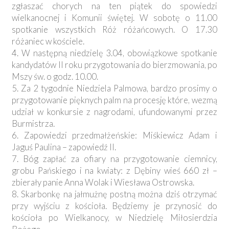
zgłaszać chorych na ten piątek do spowiedzi
wielkanocnej i Komunii świętej. W sobotę o 11.00
spotkanie wszystkich Róż różańcowych. O 17.30
różaniec w kościele.
4. W następną niedzielę 3.04, obowiązkowe spotkanie
kandydatów II roku przygotowania do bierzmowania, po
Mszy św. o godz. 10.00.
5. Za 2 tygodnie Niedziela Palmowa, bardzo prosimy o
przygotowanie pięknych palm na procesję które, wezmą
udział w konkursie z nagrodami, ufundowanymi przez
Burmistrza.
6. Zapowiedzi przedmałżeńskie: Miśkiewicz Adam i
Jaguś Paulina – zapowiedź II.
7. Bóg zapłać za ofiary na przygotowanie ciemnicy,
grobu Pańskiego i na kwiaty: z Dębiny wieś 660 zł –
zbierały panie Anna Wolak i Wiesława Ostrowska.
8. Skarbonkę na jałmużnę postną można dziś otrzymać
przy wyjściu z kościoła. Będziemy je przynosić do
kościoła po Wielkanocy, w Niedzielę Miłosierdzia