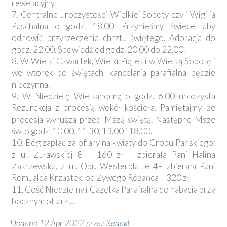
rewelacyjny.
7. Centralne uroczystości Wielkiej Soboty czyli Wigilia
Paschalna o godz. 18.00. Przynieśmy świece, aby
odnowić przyrzeczenia chrztu świętego. Adoracja do
godz. 22.00. Spowiedź od godz. 20.00 do 22.00.
8. W Wielki Czwartek, Wielki Piątek i w Wielką Sobotę i
we wtorek po świętach, kancelaria parafialna będzie
nieczynna.
9. W Niedzielę Wielkanocną o godz. 6.00 uroczysta
Rezurekcja z procesją wokół kościoła. Pamiętajmy, że
procesja wyrusza przed Mszą świętą. Następne Msze
św. o godz. 10.00, 11.30, 13.00 i 18.00.
10. Bóg zapłać za ofiary na kwiaty do Grobu Pańskiego:
z ul. Żuławskiej 8 – 160 zł – zbierała Pani Halina
Zakrzewska, z ul. Obr. Westerplatte 4– zbierała Pani
Romualda Krząstek, od Żywego Różańca – 320 zł
11. Gość Niedzielny i Gazetka Parafialna do nabycia przy
bocznym ołtarzu.
Dodano 12 Apr 2022 przez
Redakt