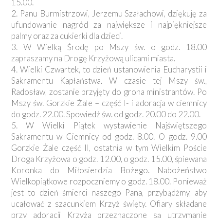
15.00.
2. Panu Burmistrzowi, Jerzemu Szałachowi, dziękuję za
ufundowanie nagród za największe i najpiękniejsze
palmy oraz za cukierki dla dzieci.
3. W Wielką Środę po Mszy św. o godz. 18.00
zapraszamy na Drogę Krzyżową ulicami miasta.
4. Wielki Czwartek, to dzień ustanowienia Eucharystii i
Sakramentu Kapłaństwa. W czasie tej Mszy św.,
Radosław, zostanie przyjęty do grona ministrantów. Po
Mszy św. Gorzkie Żale – część I- i adoracja w ciemnicy
do godz. 22.00. Spowiedź św. od godz. 20.00 do 22.00.
5. W Wielki Piątek wystawienie Najświętszego
Sakramentu w Ciemnicy od godz. 8.00. O godz. 9.00
Gorzkie Żale część II, ostatnia w tym Wielkim Poście
Droga Krzyżowa o godz. 12.00, o godz. 15.00, śpiewana
Koronka do Miłosierdzia Bożego. Nabożeństwo
Wielkopiątkowe rozpoczniemy o godz. 18.00. Ponieważ
jest to dzień śmierci naszego Pana, przybądźmy, aby
ucałować z szacunkiem Krzyż święty. Ofiary składane
przy adoracji Krzyża przeznaczone są utrzymanie