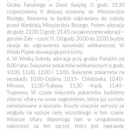
Grobu Pańskiego w Ziemi Świętej. O godz. 19.30
rozpoczniemy 9 dniową nowennę do Miłosierdzia
Bożego. Nowenna ta będzie odprawiana do soboty
przed Niedzielą Miłosierdzia Bożego. Potem adoracja
do godz. 22.00. O godz. 21.45, na zakończenie adoracji –
gorzkie Żale – część III. Od godz. 20.00 do 22.00, będzie
okazja do odprawienia spowiedzi wielkanocnej. W
Wielki Piątek obowiązuje post ścisły.
6. W Wielką Sobotę adoracja przy grobie Pańskim od
8.00 rano. Święcenie pokarmów wielkanocnych o godz.
10.00, 11.00, 12.00 i 13.00. Święcenie pokarmów na
wioskach: 10.00–Dębina, 10.15– Chlebówka, 10.40–
Mirowo, 11.00–Tralewo, 11.30 –Kącik, 11.45–
Trępnowy. W czasie święcenia pokarmów, będziemy
zbierać ofiary na nowe nagłośnienie, które już zostało
zainstalowane w kościele. Koszty znacznie wzrosły ze
względu na wyższe ceny wszystkiego w tym czasie.
Większe ofiary dopomogą nam w uregulowaniu
należności za ten sprzęt, który jest naprawdę