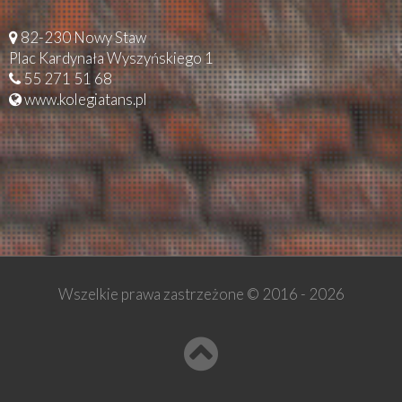
82-230 Nowy Staw
Plac Kardynała Wyszyńskiego 1
55 271 51 68
www.kolegiatans.pl
Wszelkie prawa zastrzeżone © 2016 -
2026