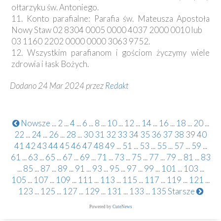
ołtarzyku św. Antoniego.
11. Konto parafialne: Parafia św. Mateusza Apostoła
Nowy Staw 02 8304 0005 0000 4037 2000 0010 lub
03 1160 2202 0000 0000 3063 9752.
12. Wszystkim parafianom i gościom życzymy wiele
zdrowia i łask Bożych.
Dodano 24 Mar 2024 przez
Redakt
Nowsze
...
2
...
4
...
6
...
8
...
10
...
12
...
14
...
16
...
18
...
20
...
22
...
24
...
26
...
28
...
30
31
32
33
34
35
36
37
38
39
40
41
42
43
44
45
46
47
48
49
...
51
...
53
...
55
...
57
...
59
...
61
...
63
...
65
...
67
...
69
...
71
...
73
...
75
...
77
...
79
...
81
...
83
...
85
...
87
...
89
...
91
...
93
...
95
...
97
...
99
...
101
...
103
...
105
...
107
...
109
...
111
...
113
...
115
...
117
...
119
...
121
...
123
...
125
...
127
...
129
...
131
...
133
...
135
Starsze
Powered by
CuteNews