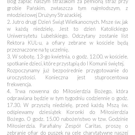
Bóg zapłać naszym strażakom za pełnioną straż przy
grobie Pańskim, zwłaszcza tym najmłodszym, z
młodzieżowej Drużyny Strażackiej.
2. Jutro drugi Dzień Świąt Wielkanocnych. Msze św. jak
w każdą niedzielę. Jest to dzień Katolickiego
Uniwersytetu Lubelskiego. Odczytany zostanie list
Rektora KUL-u, a ofiary zebrane w kościele będą
przeznaczone na tę uczelnię.
3. W sobotę, 13-go kwietnia, o godz. 12.00, w kościele,
spotkanie dzieci, które przystąpią do I Komunii świętej.
Rozpoczynamy już bezpośrednie przygotowanie do
uroczystości. Konieczna jest stuprocentowa
frekwencja.
4. Trwa nowenna do Miłosierdzia Bożego, która
odprawiana będzie w tym tygodniu codziennie o godz.
17.30. W przyszłą niedzielę, przed każdą Mszą św.
odśpiewamy dziesiątek Koronki do Miłosierdzia
Bożego. O godz. 15.00 nabożeństwo w tzw. Godzinie
Miłosierdzia. Parafialny Zespół Caritas, proszę o
zebranie ofiar do puszek na cele charytatywne naszej