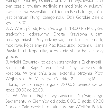
Pamiątki Dnia Jego śmierci oraz Zmartwychwstania. W
tym czasie, trwajmy gorliwie na modlitwie w świątyni,
zwłaszcza we wszystkie dni Triduum Paschalnego, które
jest centrum liturgii całego roku. Dziś Gorzkie Żale o
godz. 15.00.
2. W Wielką Środę Msza św. o godz. 18.00. Po Mszy św.,
tradycyjnie odprawimy Drogę Krzyżową ulicami
naszego miasta. Przybądźmy więc bardzo licznie na tę
modlitwę. Pójdziemy na Plac Kościuszki, potem ul. Jana
Pawła II, ul. Kopernika, a ostatnia stacja będzie przy
grocie.
3. Wielki Czwartek, to dzień ustanowienia Eucharystii i
Sakramentu Kapłaństwa. Przybądźmy wszyscy do
kościoła. W tym dniu, albę lektorską otrzyma Piotr
Wojtaszek. Po Mszy św. Gorzkie Żale – część I- i
adoracja w ciemnicy do godz. 22.00. Spowiedź św. od
godz. 20.00 do 22.00.
4. W Wielki Piątek wystawienie Najświętszego
Sakramentu w Ciemnicy od godz. 8.00. O godz. 09.00
Gorzkie Żale część II, ostatnia w tym Wielkim Poście