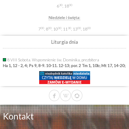
30
00
6
, 18
Niedziele i święta:
00
00
00
30
00
00
7
, 8
, 10
, 11
, 13
, 18
Liturgia dnia
8 VIII Sobota. Wspomnienie św. Dominika, prezbitera
Ha 1, 12 - 2, 4; Ps 9, 8-9. 10-11. 12-13; por. 2 Tm 1, 10b; Mt 17, 14-20;
Kontakt