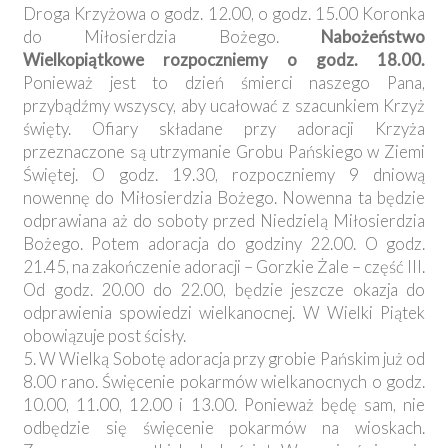
Droga Krzyżowa o godz. 12.00, o godz. 15.00 Koronka
do Miłosierdzia Bożego.
Nabożeństwo
Wielkopiątkowe rozpoczniemy o godz. 18.00.
Ponieważ jest to dzień śmierci naszego Pana,
przybądźmy wszyscy, aby ucałować z szacunkiem Krzyż
święty. Ofiary składane przy adoracji Krzyża
przeznaczone są utrzymanie Grobu Pańskiego w Ziemi
Świętej. O godz. 19.30, rozpoczniemy 9 dniową
nowennę do Miłosierdzia Bożego. Nowenna ta będzie
odprawiana aż do soboty przed Niedzielą Miłosierdzia
Bożego. Potem adoracja do godziny 22.00. O godz.
21.45, na zakończenie adoracji – Gorzkie Żale – część III.
Od godz. 20.00 do 22.00, będzie jeszcze okazja do
odprawienia spowiedzi wielkanocnej. W Wielki Piątek
obowiązuje post ścisły.
5. W Wielką Sobotę adoracja przy grobie Pańskim już od
8.00 rano. Święcenie pokarmów wielkanocnych o godz.
10.00, 11.00, 12.00 i 13.00. Ponieważ będę sam, nie
odbędzie się święcenie pokarmów na wioskach.