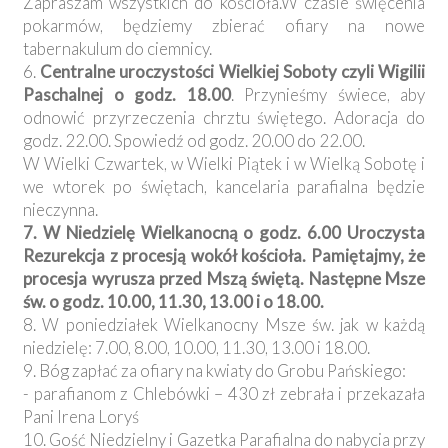
Zapraszam wszystkich do kościoła.W czasie święcenia
pokarmów, będziemy zbierać ofiary na nowe
tabernakulum do ciemnicy.
6.
Centralne uroczystości Wielkiej Soboty czyli Wigilii
Paschalnej o godz. 18.00
. Przynieśmy świece, aby
odnowić przyrzeczenia chrztu świętego. Adoracja do
godz. 22.00. Spowiedź od godz. 20.00 do 22.00.
W Wielki Czwartek, w Wielki Piątek i w Wielką Sobotę i
we wtorek po świętach, kancelaria parafialna będzie
nieczynna.
7. W Niedzielę Wielkanocną o godz. 6.00 Uroczysta
Rezurekcja z procesją wokół kościoła. Pamiętajmy, że
procesja wyrusza przed Mszą świętą. Następne Msze
św. o godz. 10.00, 11.30, 13.00 i o 18.00.
8. W poniedziałek Wielkanocny Msze św. jak w każdą
niedzielę: 7.00, 8.00, 10.00, 11.30, 13.00 i 18.00.
9. Bóg zapłać za ofiary na kwiaty do Grobu Pańskiego:
- parafianom z Chlebówki – 430 zł zebrała i przekazała
Pani Irena Loryś
10. Gość Niedzielny i Gazetka Parafialna do nabycia przy