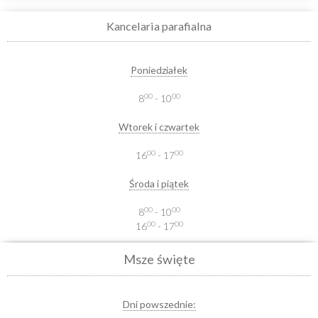
Kancelaria parafialna
Poniedziałek
00
00
8
- 10
Wtorek i czwartek
00
00
16
- 17
Środa i piątek
00
00
8
- 10
00
00
16
- 17
Msze święte
Dni powszednie: