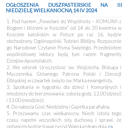
Kancelaria
OGŁOSZENIA DUSZPASTERSKIE NA III
NIEDZIELĘ WIELKANOCNĄ 14 IV 2024
Galeria
1. Pod hasłem „Powołani do Wspólnoty – KOMUNII z
Dekanat
Bogiem i bliźnimi w Kościele” od 14 do 20 kwietnia w
Nowy
Kościele katolickim w Polsce po raz 16, będzie
Staw
obchodzony Ogólnopolski Tydzień Biblijny. Rozpocznie
Kapituła
go Narodowe Czytanie Pisma Świętego. Przedmiotem
Kolegiacka
wspólnotowej lektury będą tym razem fragmenty
Duszpasterze
Dziejów Apostolskich.
2. We wtorek Uroczystość św. Wojciecha, Biskupa i
Polecane
Męczennika, Głównego Patrona Polski i Diecezji
strony
Elbląskiej, w czwartek święto św. Marka ewangelisty.
3. Spotkania w tygodniu dla dzieci I Komunijnych i
Ochrona
Małoletnich
młodzieży do bierzmowania: sobota godz. 12.00 (dzieci)
i 13.00 (młodzież).
4. Do nabycia Gość Niedzielny i Gazetka parafialna.
5. Przeżywamy czas wielkanocny. Niech istota tego
czasu napełni wszystkich siłą duchową i sprawi, że
optymizm będzie towarzyszył Wam każdego dnia.