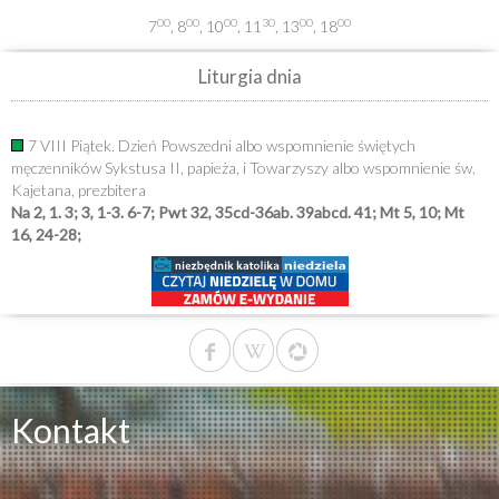
00
00
00
30
00
00
7
, 8
, 10
, 11
, 13
, 18
Liturgia dnia
7 VIII Piątek. Dzień Powszedni albo wspomnienie świętych
męczenników Sykstusa II, papieża, i Towarzyszy albo wspomnienie św.
Kajetana, prezbitera
Na 2, 1. 3; 3, 1-3. 6-7; Pwt 32, 35cd-36ab. 39abcd. 41; Mt 5, 10; Mt
16, 24-28;
Kontakt