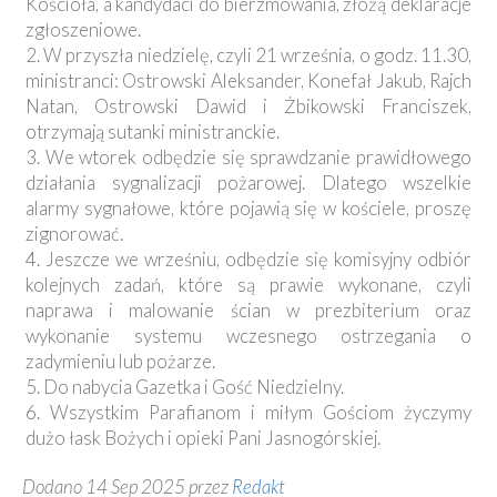
Kościoła, a kandydaci do bierzmowania, złożą deklaracje
zgłoszeniowe.
2. W przyszła niedzielę, czyli 21 września, o godz. 11.30,
ministranci: Ostrowski Aleksander, Konefał Jakub, Rajch
Natan, Ostrowski Dawid i Żbikowski Franciszek,
otrzymają sutanki ministranckie.
3. We wtorek odbędzie się sprawdzanie prawidłowego
działania sygnalizacji pożarowej. Dlatego wszelkie
alarmy sygnałowe, które pojawią się w kościele, proszę
zignorować.
4. Jeszcze we wrześniu, odbędzie się komisyjny odbiór
kolejnych zadań, które są prawie wykonane, czyli
naprawa i malowanie ścian w prezbiterium oraz
wykonanie systemu wczesnego ostrzegania o
zadymieniu lub pożarze.
5. Do nabycia Gazetka i Gość Niedzielny.
6. Wszystkim Parafianom i miłym Gościom życzymy
dużo łask Bożych i opieki Pani Jasnogórskiej.
Dodano 14 Sep 2025 przez
Redakt