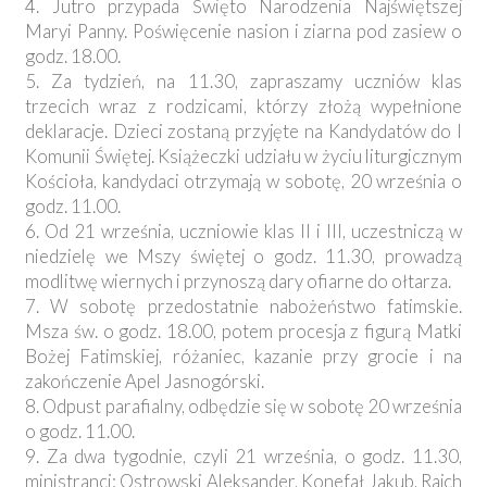
4. Jutro przypada Święto Narodzenia Najświętszej
Maryi Panny. Poświęcenie nasion i ziarna pod zasiew o
godz. 18.00.
5. Za tydzień, na 11.30, zapraszamy uczniów klas
trzecich wraz z rodzicami, którzy złożą wypełnione
deklaracje. Dzieci zostaną przyjęte na Kandydatów do I
Komunii Świętej. Książeczki udziału w życiu liturgicznym
Kościoła, kandydaci otrzymają w sobotę, 20 września o
godz. 11.00.
6. Od 21 września, uczniowie klas II i III, uczestniczą w
niedzielę we Mszy świętej o godz. 11.30, prowadzą
modlitwę wiernych i przynoszą dary ofiarne do ołtarza.
7. W sobotę przedostatnie nabożeństwo fatimskie.
Msza św. o godz. 18.00, potem procesja z figurą Matki
Bożej Fatimskiej, różaniec, kazanie przy grocie i na
zakończenie Apel Jasnogórski.
8. Odpust parafialny, odbędzie się w sobotę 20 września
o godz. 11.00.
9. Za dwa tygodnie, czyli 21 września, o godz. 11.30,
ministranci: Ostrowski Aleksander, Konefał Jakub, Rajch