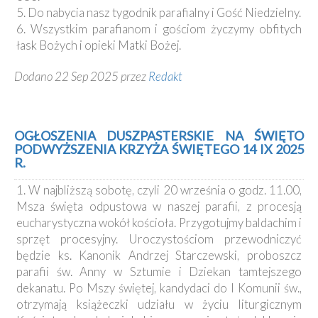
5. Do nabycia nasz tygodnik parafialny i Gość Niedzielny.
6. Wszystkim parafianom i gościom życzymy obfitych
łask Bożych i opieki Matki Bożej.
Dodano 22 Sep 2025 przez
Redakt
OGŁOSZENIA DUSZPASTERSKIE NA ŚWIĘTO
PODWYŻSZENIA KRZYŻA ŚWIĘTEGO 14 IX 2025
R.
1. W najbliższą sobotę, czyli 20 września o godz. 11.00,
Msza święta odpustowa w naszej parafii, z procesją
eucharystyczna wokół kościoła. Przygotujmy baldachim i
sprzęt procesyjny. Uroczystościom przewodniczyć
będzie ks. Kanonik Andrzej Starczewski, proboszcz
parafii św. Anny w Sztumie i Dziekan tamtejszego
dekanatu. Po Mszy świętej, kandydaci do I Komunii św.,
otrzymają książeczki udziału w życiu liturgicznym