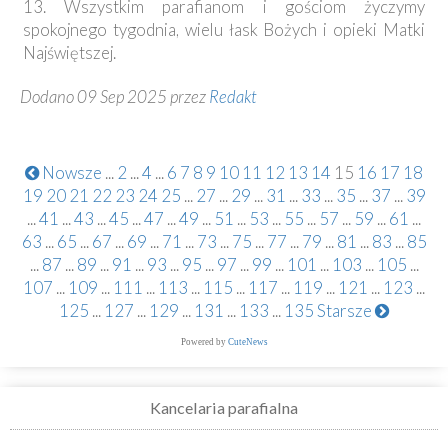
13. Wszystkim parafianom i gościom życzymy
spokojnego tygodnia, wielu łask Bożych i opieki Matki
Najświętszej.
Dodano 09 Sep 2025 przez
Redakt
Nowsze
...
2
...
4
...
6
7
8
9
10
11
12
13
14
15
16
17
18
19
20
21
22
23
24
25
...
27
...
29
...
31
...
33
...
35
...
37
...
39
...
41
...
43
...
45
...
47
...
49
...
51
...
53
...
55
...
57
...
59
...
61
...
63
...
65
...
67
...
69
...
71
...
73
...
75
...
77
...
79
...
81
...
83
...
85
...
87
...
89
...
91
...
93
...
95
...
97
...
99
...
101
...
103
...
105
...
107
...
109
...
111
...
113
...
115
...
117
...
119
...
121
...
123
...
125
...
127
...
129
...
131
...
133
...
135
Starsze
Powered by
CuteNews
Kancelaria parafialna