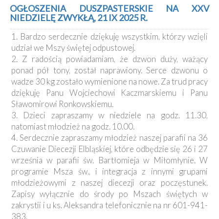
Kancelaria
OGŁOSZENIA DUSZPASTERSKIE NA XXV
NIEDZIELĘ ZWYKŁĄ, 21 IX 2025 R.
Galeria
1. Bardzo serdecznie dziękuję wszystkim, którzy wzięli
Dekanat
udział we Mszy świętej odpustowej.
Nowy
2. Z radością powiadamiam, że dzwon duży, ważący
Staw
ponad pół tony, został naprawiony. Serce dzwonu o
Kapituła
wadze 30 kg zostało wymienione na nowe. Za trud pracy
Kolegiacka
dziękuję Panu Wojciechowi Kaczmarskiemu i Panu
Duszpasterze
Sławomirowi Ronkowskiemu.
3. Dzieci zapraszamy w niedziele na godz. 11.30,
Polecane
natomiast młodzież na godz. 10.00.
strony
4. Serdecznie zapraszamy młodzież naszej parafii na 36
Czuwanie Diecezji Elbląskiej, które odbędzie się 26 i 27
Ochrona
Małoletnich
września w parafii św. Bartłomieja w Miłomłynie. W
programie Msza św., i integracja z innymi grupami
młodzieżowymi z naszej diecezji oraz poczęstunek.
Zapisy wyłącznie do środy po Mszach świętych w
zakrystii i u ks. Aleksandra telefonicznie na nr 601-941-
383.