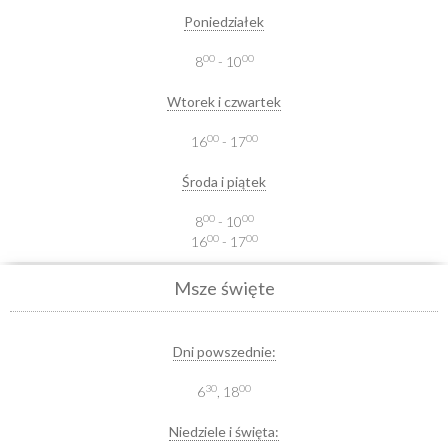
Poniedziałek
00
00
8
- 10
Wtorek i czwartek
00
00
16
- 17
Środa i piątek
00
00
8
- 10
00
00
16
- 17
Msze święte
Dni powszednie:
30
00
6
, 18
Niedziele i święta: