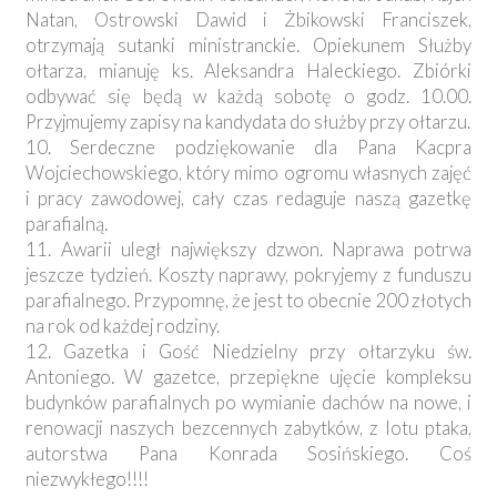
Natan, Ostrowski Dawid i Żbikowski Franciszek,
otrzymają sutanki ministranckie. Opiekunem Służby
ołtarza, mianuję ks. Aleksandra Haleckiego. Zbiórki
odbywać się będą w każdą sobotę o godz. 10.00.
Przyjmujemy zapisy na kandydata do służby przy ołtarzu.
10. Serdeczne podziękowanie dla Pana Kacpra
Wojciechowskiego, który mimo ogromu własnych zajęć
i pracy zawodowej, cały czas redaguje naszą gazetkę
parafialną.
11. Awarii uległ największy dzwon. Naprawa potrwa
jeszcze tydzień. Koszty naprawy, pokryjemy z funduszu
parafialnego. Przypomnę, że jest to obecnie 200 złotych
na rok od każdej rodziny.
12. Gazetka i Gość Niedzielny przy ołtarzyku św.
Antoniego. W gazetce, przepiękne ujęcie kompleksu
budynków parafialnych po wymianie dachów na nowe, i
renowacji naszych bezcennych zabytków, z lotu ptaka,
autorstwa Pana Konrada Sosińskiego. Coś
niezwykłego!!!!