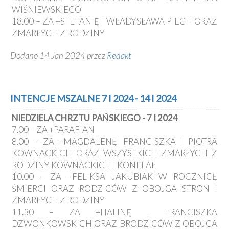
WIŚNIEWSKIEGO
18.00 – ZA +STEFANIĘ I WŁADYSŁAWA PIECH ORAZ
ZMARŁYCH Z RODZINY
Dodano 14 Jan 2024 przez
Redakt
INTENCJE MSZALNE 7 I 2024 - 14 I 2024
NIEDZIELA CHRZTU PAŃSKIEGO - 7 I 2024
7.00 – ZA +PARAFIAN
8.00 – ZA +MAGDALENĘ, FRANCISZKA I PIOTRA
KOWNACKICH ORAZ WSZYSTKICH ZMARŁYCH Z
RODZINY KOWNACKICH I KONEFAŁ
10.00 – ZA +FELIKSA JAKUBIAK W ROCZNICĘ
ŚMIERCI ORAZ RODZICÓW Z OBOJGA STRON I
ZMARŁYCH Z RODZINY
11.30 – ZA +HALINĘ I FRANCISZKA
DZWONKOWSKICH ORAZ BRODZICÓW Z OBOJGA