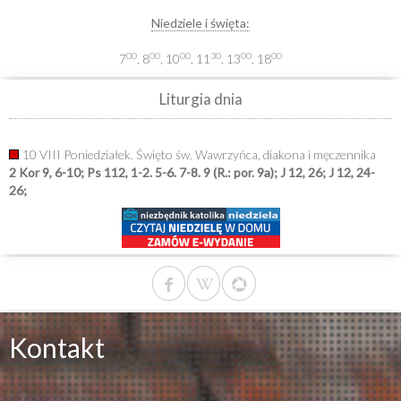
Niedziele i święta:
00
00
00
30
00
00
7
, 8
, 10
, 11
, 13
, 18
Liturgia dnia
10 VIII Poniedziałek. Święto św. Wawrzyńca, diakona i męczennika
2 Kor 9, 6-10; Ps 112, 1-2. 5-6. 7-8. 9 (R.: por. 9a); J 12, 26; J 12, 24-
26;
Kontakt