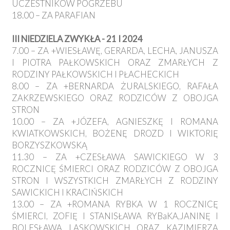
UCZESTNIKÓW POGRZEBU
18.00 – ZA PARAFIAN
III NIEDZIELA ZWYKŁA - 21 I 2024
7.00 – ZA +WIESŁAWĘ, GERARDA, LECHA, JANUSZA
I PIOTRA PAŁKOWSKICH ORAZ ZMARŁYCH Z
RODZINY PAŁKOWSKICH I PŁACHECKICH
8.00 – ZA +BERNARDA ŻURALSKIEGO, RAFAŁA
ZAKRZEWSKIEGO ORAZ RODZICÓW Z OBOJGA
STRON
10.00 – ZA +JÓZEFA, AGNIESZKĘ I ROMANA
KWIATKOWSKICH, BOŻENĘ DROZD I WIKTORIĘ
BORZYSZKOWSKĄ
11.30 – ZA +CZESŁAWA SAWICKIEGO W 3
ROCZNICĘ ŚMIERCI ORAZ RODZICÓW Z OBOJGA
STRON I WSZYSTKICH ZMARŁYCH Z RODZINY
SAWICKICH I KRACIŃSKICH
13.00 – ZA +ROMANA RYBKA W 1 ROCZNICĘ
ŚMIERCI, ZOFIĘ I STANISŁAWA RYBaKA,JANINĘ I
BOLESŁAWA LASKOWSKICH ORAZ KAZIMIERZA