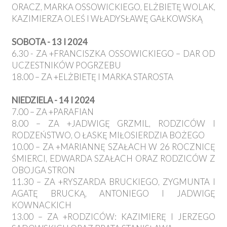
ORACZ, MARKA OSSOWICKIEGO, ELŻBIETĘ WOLAK,
KAZIMIERZA OLEŚ I WŁADYSŁAWĘ GAŁKOWSKĄ
SOBOTA - 13 I 2024
6.30 - ZA +FRANCISZKA OSSOWICKIEGO – DAR OD
UCZESTNIKÓW POGRZEBU
18.00 – ZA +ELŻBIETĘ I MARKA STAROSTA
NIEDZIELA - 14 I 2024
7.00 – ZA +PARAFIAN
8.00 – ZA +JADWIGĘ GRZMIL, RODZICÓW I
RODZEŃSTWO, O ŁASKĘ MIŁOSIERDZIA BOŻEGO
10.00 – ZA +MARIANNĘ SZAŁACH W 26 ROCZNICĘ
ŚMIERCI, EDWARDA SZAŁACH ORAZ RODZICÓW Z
OBOJGA STRON
11.30 – ZA +RYSZARDA BRUCKIEGO, ZYGMUNTA I
AGATĘ BRUCKĄ, ANTONIEGO I JADWIGĘ
KOWNACKICH
13.00 – ZA +RODZICÓW: KAZIMIERĘ I JERZEGO