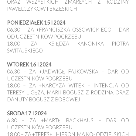
ORAZ WSZYSTKICH ZMARŁYCH Z RODZINY
PAWELCZYKÓW I BRZESKICH
PONIEDZIAŁEK 15 I 2024
06.30 – ZA +FRANCISZKA OSSOWICKIEGO – DAR
OD UCZESTNIKÓW POGRZEBU
18.00 –ZA +KSIĘDZA KANONIKA PIOTRA
ŚWITAJSKIEGO
WTOREK 16 I 2024
06.30 – ZA +JADWIGĘ FAJKOWSKĄ – DAR OD
UCZESTNIKÓW POGRZEBU
18.00 – ZA +NARCYZA WITEK – INTENCJA OD
TERESY LIGĘZA, MARII BOGUSZ Z RODZINĄ ORAZ
DANUTY BOGUSZ Z BOBOWEJ
ŚRODA 17 I 2024
6.30 – ZA +MARTĘ BACKHAUS – DAR OD
UCZESTNIKÓW POGRZEBU
18.00 – ZA +TERESĘ I HIERONIMA KOŁODZIEJSKICH