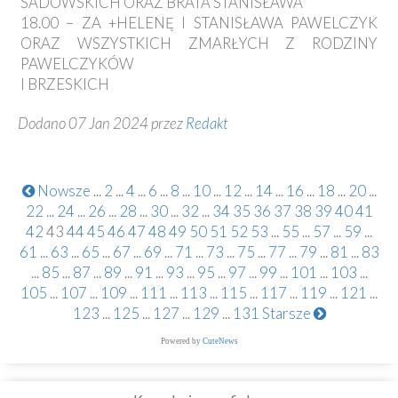
SADOWSKICH ORAZ BRATA STANISŁAWA
18.00 – ZA +HELENĘ I STANISŁAWA PAWELCZYK
ORAZ WSZYSTKICH ZMARŁYCH Z RODZINY
PAWELCZYKÓW
I BRZESKICH
Dodano 07 Jan 2024 przez
Redakt
Nowsze
...
2
...
4
...
6
...
8
...
10
...
12
...
14
...
16
...
18
...
20
...
22
...
24
...
26
...
28
...
30
...
32
...
34
35
36
37
38
39
40
41
42
43
44
45
46
47
48
49
50
51
52
53
...
55
...
57
...
59
...
61
...
63
...
65
...
67
...
69
...
71
...
73
...
75
...
77
...
79
...
81
...
83
...
85
...
87
...
89
...
91
...
93
...
95
...
97
...
99
...
101
...
103
...
105
...
107
...
109
...
111
...
113
...
115
...
117
...
119
...
121
...
123
...
125
...
127
...
129
...
131
Starsze
Powered by
CuteNews