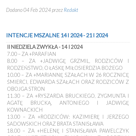
Dodano 04 Feb 2024 przez
Redakt
INTENCJE MSZALNE 14 I 2024 - 21 I 2024
II NIEDZIELA ZWYKŁA - 14 I 2024
7.00 – ZA +PARAFIAN
8.00 – ZA +JADWIGĘ GRZMIL, RODZICÓW I
RODZEŃSTWO, O ŁASKĘ MIŁOSIERDZIA BOŻEGO
10.00 – ZA +MARIANNĘ SZAŁACH W 26 ROCZNICĘ
ŚMIERCI, EDWARDA SZAŁACH ORAZ RODZICÓW Z
OBOJGA STRON
11.30 – ZA +RYSZARDA BRUCKIEGO, ZYGMUNTA I
AGATĘ BRUCKĄ, ANTONIEGO I JADWIGĘ
KOWNACKICH
13.00 – ZA +RODZICÓW: KAZIMIERĘ I JERZEGO
SADOWSKICH ORAZ BRATA STANISŁAWA
18.00 – ZA +HELENĘ I STANISŁAWA PAWELCZYK