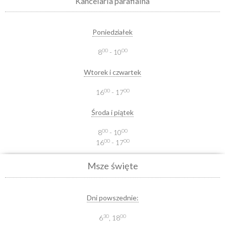
Kancelaria parafialna
Poniedziałek
00
00
8
- 10
Wtorek i czwartek
00
00
16
- 17
Środa i piątek
00
00
8
- 10
00
00
16
- 17
Msze święte
Dni powszednie:
30
00
6
, 18