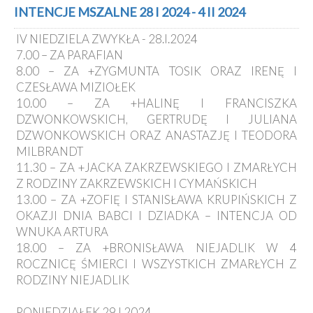
Kancelaria
INTENCJE MSZALNE 28 I 2024 - 4 II 2024
IV NIEDZIELA ZWYKŁA - 28.I.2024
Galeria
7.00 – ZA PARAFIAN
Dekanat
8.00 – ZA +ZYGMUNTA TOSIK ORAZ IRENĘ I
Nowy
CZESŁAWA MIZIOŁEK
Staw
10.00 – ZA +HALINĘ I FRANCISZKA
Kapituła
DZWONKOWSKICH, GERTRUDĘ I JULIANA
Kolegiacka
DZWONKOWSKICH ORAZ ANASTAZJĘ I TEODORA
Duszpasterze
MILBRANDT
11.30 – ZA +JACKA ZAKRZEWSKIEGO I ZMARŁYCH
Polecane
Z RODZINY ZAKRZEWSKICH I CYMAŃSKICH
strony
13.00 – ZA +ZOFIĘ I STANISŁAWA KRUPIŃSKICH Z
Ochrona
OKAZJI DNIA BABCI I DZIADKA – INTENCJA OD
Małoletnich
WNUKA ARTURA
18.00 – ZA +BRONISŁAWA NIEJADLIK W 4
ROCZNICĘ ŚMIERCI I WSZYSTKICH ZMARŁYCH Z
RODZINY NIEJADLIK
PONIEDZIAŁEK 29 I 2024