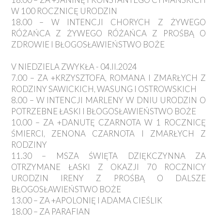
W 100 ROCZNICĘ URODZIN
18.00 – W INTENCJI CHORYCH Z ŻYWEGO
RÓŻAŃCA Z ŻYWEGO RÓŻAŃCA Z PROŚBĄ O
ZDROWIE I BŁOGOSŁAWIEŃSTWO BOŻE
V NIEDZIELA ZWYKŁA - 04.II.2024
7.00 – ZA +KRZYSZTOFA, ROMANA I ZMARŁYCH Z
RODZINY SAWICKICH, WASUNG I OSTROWSKICH
8.00 – W INTENCJI MARLENY W DNIU URODZIN O
POTRZEBNE ŁASKI I BŁOGOSŁAWIEŃSTWO BOŻE
10.00 – ZA +DANUTĘ CZARNOTA W 1 ROCZNICĘ
ŚMIERCI, ZENONA CZARNOTA I ZMARŁYCH Z
RODZINY
11.30 – MSZA ŚWIĘTA DZIĘKCZYNNA ZA
OTRZYMANE ŁASKI Z OKAZJI 70 ROCZNICY
URODZIN IRENY Z PROŚBĄ O DALSZE
BŁOGOSŁAWIEŃSTWO BOŻE
13.00 – ZA +APOLONIĘ I ADAMA CIEŚLIK
18.00 – ZA PARAFIAN