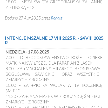
18.00 – MSZA ŚWIĘTA GREGORIAŃSKA ZA +ANNĘ
ZIELIŃSKĄ – 12
Dodano 27 Aug 2025 przez
Redakt
INTENCJE MSZALNE 17 VIII 2025 R. - 24 VIII 2025
R.
NIEDZIELA - 17.08.2025
7.00 - O BŁOGOSŁAWIEŃSTWO BOŻE I OPIEKE
MATKI NAJŚWIĘTSZEJ DLA PARAFIAN Z LASEK
8.00 - ZA +MAGDALENĘ, HILAREGO, BRONISŁAWA I
BOGUSŁAWĘ SAWICKICH ORAZ WSZYSTKICH
ZMARŁYCH Z RODZINY
10.00 – ZA +PIOTRA WOLAK W 19 ROCZNICĘ
ŚMIERCI
11.30 - ZA +JANA MAŁEK W 7 ROCZNICĘ ŚMIERCI I
ZMARŁYCH Z RODZINY
13.00 – ZA +EDMUNDA PELOWSKIEGO W 17