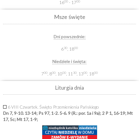
00
00
16
- 17
Msze święte
Dni powszednie:
30
00
6
, 18
Niedziele i święta:
00
00
00
30
00
00
7
, 8
, 10
, 11
, 13
, 18
Liturgia dnia
6 VIII Czwartek. Święto Przemienienia Pańskiego
Dn 7, 9-10. 13-14; Ps 97, 1-2. 5-6. 9 (R.: por. 1a i 9a); 2 P 1, 16-19; Mt
17, 5c; Mt 17, 1-9;