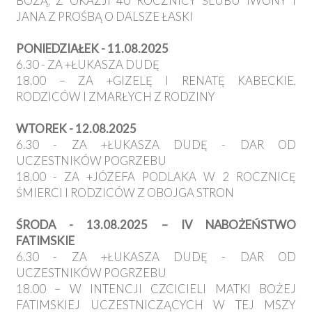
BOŻĄ, Z OKAZJI 40 ROCZNICY ŚLUBU IWONY I
JANA Z PROŚBĄ O DALSZE ŁASKI
PONIEDZIAŁEK - 11.08.2025
6.30 - ZA +ŁUKASZA DUDĘ
18.00 – ZA +GIZELĘ I RENATĘ KABECKIE,
RODZICÓW I ZMARŁYCH Z RODZINY
WTOREK - 12.08.2025
6.30 - ZA +ŁUKASZA DUDĘ - DAR OD
UCZESTNIKÓW POGRZEBU
18.00 - ZA +JÓZEFA PODLAKA W 2 ROCZNICĘ
ŚMIERCI I RODZICÓW Z OBOJGA STRON
ŚRODA - 13.08.2025 – IV NABOŻEŃSTWO
FATIMSKIE
6.30 - ZA +ŁUKASZA DUDĘ - DAR OD
UCZESTNIKÓW POGRZEBU
18.00 – W INTENCJI CZCICIELI MATKI BOŻEJ
FATIMSKIEJ UCZESTNICZĄCYCH W TEJ MSZY