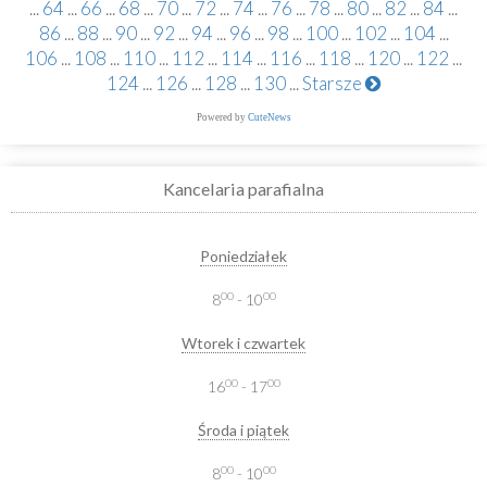
...
64
...
66
...
68
...
70
...
72
...
74
...
76
...
78
...
80
...
82
...
84
...
86
...
88
...
90
...
92
...
94
...
96
...
98
...
100
...
102
...
104
...
106
...
108
...
110
...
112
...
114
...
116
...
118
...
120
...
122
...
124
...
126
...
128
...
130
...
Starsze
Powered by
CuteNews
Kancelaria parafialna
Poniedziałek
00
00
8
- 10
Wtorek i czwartek
00
00
16
- 17
Środa i piątek
00
00
8
- 10