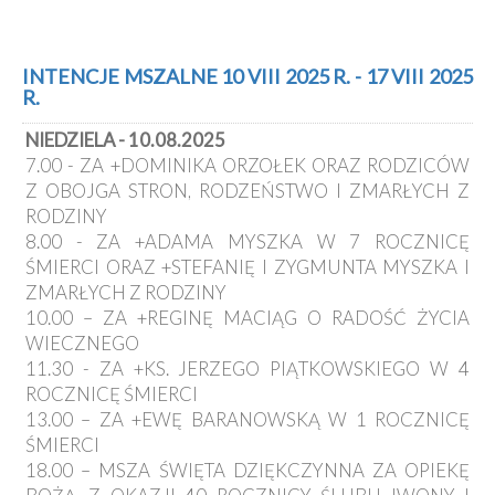
INTENCJE MSZALNE 10 VIII 2025 R. - 17 VIII 2025
R.
NIEDZIELA - 10.08.2025
7.00 - ZA +DOMINIKA ORZOŁEK ORAZ RODZICÓW
Z OBOJGA STRON, RODZEŃSTWO I ZMARŁYCH Z
RODZINY
8.00 - ZA +ADAMA MYSZKA W 7 ROCZNICĘ
ŚMIERCI ORAZ +STEFANIĘ I ZYGMUNTA MYSZKA I
ZMARŁYCH Z RODZINY
10.00 – ZA +REGINĘ MACIĄG O RADOŚĆ ŻYCIA
WIECZNEGO
11.30 - ZA +KS. JERZEGO PIĄTKOWSKIEGO W 4
ROCZNICĘ ŚMIERCI
13.00 – ZA +EWĘ BARANOWSKĄ W 1 ROCZNICĘ
ŚMIERCI
18.00 – MSZA ŚWIĘTA DZIĘKCZYNNA ZA OPIEKĘ