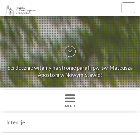
Toggl
navig
×
Strona
główna
O
Serdecznie witamy na stronie parafii pw. św. Mateusza
parafii
Apostoła w Nowym Stawie!
Ogłoszenia
Intencje
Grupy
MENU
duszpasterskie
Msze
Intencje
św.
i
Nabożenstwa