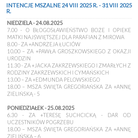
Kancelaria
INTENCJE MSZALNE 24 VIII 2025 R. - 31 VIII 2025
R.
Galeria
NIEDZIELA - 24.08.2025
Dekanat
7.00 - O BŁOGOSŁAWIEŃSTWO BOŻE I OPIEKE
Nowy
MATKI NAJŚWIĘTSZEJ DLA PARAFIAN Z MIROWA
Staw
8.00 - ZA +ANDRZEJA ŁUCIÓW
Kapituła
10.00 – ZA +PAWŁA GROSZKOWSKIEGO Z OKAZJI
Kolegiacka
URODZIN
Duszpasterze
11.30 - ZA +JACKA ZAKRZEWSKIEGO I ZMARŁYCH Z
RODZINY ZAKRZEWSKICH I CYMAŃSKICH
Polecane
13.00 – ZA +EDMUNDA PELOWSKIEGO
strony
18.00 – MSZA ŚWIĘTA GREGORIAŃSKA ZA +ANNĘ
ZIELIŃSKĄ - 5
Ochrona
Małoletnich
PONIEDZIAŁEK - 25.08.2025
6.30 - ZA +TERESĘ SUCHCICKĄ - DAR OD
UCZESTNIKÓW POGRZEBU
18.00 – MSZA ŚWIĘTA GREGORIAŃSKA ZA +ANNĘ
ZIELIŃSKĄ – 6