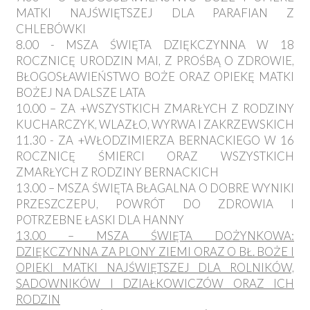
MATKI NAJŚWIĘTSZEJ DLA PARAFIAN Z
CHLEBÓWKI
8.00 - MSZA ŚWIĘTA DZIĘKCZYNNA W 18
ROCZNICĘ URODZIN MAI, Z PROŚBĄ O ZDROWIE,
BŁOGOSŁAWIEŃSTWO BOŻE ORAZ OPIEKĘ MATKI
BOŻEJ NA DALSZE LATA
10.00 – ZA +WSZYSTKICH ZMARŁYCH Z RODZINY
KUCHARCZYK, WLAZŁO, WYRWA I ZAKRZEWSKICH
11.30 - ZA +WŁODZIMIERZA BERNACKIEGO W 16
ROCZNICĘ ŚMIERCI ORAZ WSZYSTKICH
ZMARŁYCH Z RODZINY BERNACKICH
13.00 – MSZA ŚWIĘTA BŁAGALNA O DOBRE WYNIKI
PRZESZCZEPU, POWRÓT DO ZDROWIA I
POTRZEBNE ŁASKI DLA HANNY
13.00 – MSZA ŚWIĘTA DOŻYNKOWA:
DZIĘKCZYNNA ZA PLONY ZIEMI ORAZ O BŁ. BOŻE I
OPIEKI MATKI NAJŚWIĘTSZEJ DLA ROLNIKÓW,
SADOWNIKÓW I DZIAŁKOWICZÓW ORAZ ICH
RODZIN