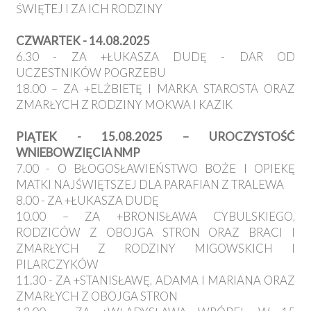
ŚWIĘTEJ I ZA ICH RODZINY
CZWARTEK - 14.08.2025
6.30 - ZA +ŁUKASZA DUDĘ - DAR OD
UCZESTNIKÓW POGRZEBU
18.00 – ZA +ELŻBIETĘ I MARKA STAROSTA ORAZ
ZMARŁYCH Z RODZINY MOKWA I KAZIK
PIĄTEK - 15.08.2025 – UROCZYSTOŚĆ
WNIEBOWZIĘCIA NMP
7.00 - O BŁOGOSŁAWIEŃSTWO BOŻE I OPIEKĘ
MATKI NAJŚWIĘTSZEJ DLA PARAFIAN Z TRALEWA
8.00 - ZA +ŁUKASZA DUDĘ
10.00 – ZA +BRONISŁAWA CYBULSKIEGO,
RODZICÓW Z OBOJGA STRON ORAZ BRACI I
ZMARŁYCH Z RODZINY MIGOWSKICH I
PILARCZYKÓW
11.30 - ZA +STANISŁAWĘ, ADAMA I MARIANA ORAZ
ZMARŁYCH Z OBOJGA STRON