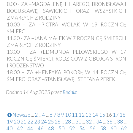
8.00 - ZA +MAGDALENĘ, HILAREGO, BRONISŁAWA I
BOGUSŁAWĘ SAWICKICH ORAZ WSZYSTKICH
ZMARŁYCH Z RODZINY
10.00 – ZA +PIOTRA WOLAK W 19 ROCZNICĘ
ŚMIERCI
11.30 - ZA +JANA MAŁEK W 7 ROCZNICĘ ŚMIERCI I
ZMARŁYCH Z RODZINY
13.00 – ZA +EDMUNDA PELOWSKIEGO W 17
ROCZNICĘ ŚMIERCI, RODZICÓW Z OBOJGA STRON
I RODZEŃSTWO
18.00 – ZA +HENRYKA POKORĘ W 14 ROCZNICĘ
ŚMIERCI ORAZ +STANISŁAWĘ I STEFANA PEREK
Dodano 14 Aug 2025 przez
Redakt
Nowsze
...
2
...
4
...
6
7
8
9
10
11
12
13
14
15
16
17
18
19
20
21
22
23
24
25
26
...
28
...
30
...
32
...
34
...
36
...
38
...
40
...
42
...
44
...
46
...
48
...
50
...
52
...
54
...
56
...
58
...
60
...
62