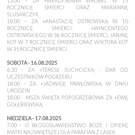
13.00 – ZA +WŁADYSŁAWA WRÓBEL W 15
ROCZNICĘ ŚMIERCI ORAZ MARIANNĘ
ŚLUSARCZYK
18.00 – ZA +ANASTAZJĘ OSTROWSKĄ W 10
ROCZNICĘ ŚMIERCI, +WINCENTEGO
OSTROWSKIEGO W 36 ROCZNICĘ ŚMIERCI, JANINĘ
KOT W 7 ROCZNICĘ ŚMIERCI ORAZ WIKTORA KOT
W 35 ROCZNICĘ ŚMIERCI
SOBOTA - 16.08.2025
6.30 - ZA +TERESĘ SUCHCICKĄ - DAR OD
UCZESTNIKÓW POGRZEBU
18.00 - ZA +JADWIGĘ PAWŁOWSKĄ W DNIU
URODZIN
18.00 - MSZA ŚWIĘTA POPOGRZEBOWA ZA +EWĘ
GOŁĘBIEWSKĄ
NIEDZIELA - 17.08.2025
7.00 - O BŁOGOSŁAWIEŃSTWO BOŻE I OPIEKĘ
MATKI NAJŚWIĘTSZEJ DLA PARAFIAN Z LASEK