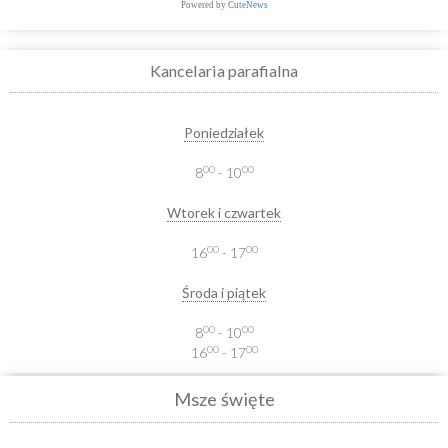
Powered by
CuteNews
Kancelaria parafialna
Poniedziałek
00
00
8
- 10
Wtorek i czwartek
00
00
16
- 17
Środa i piątek
00
00
8
- 10
00
00
16
- 17
Msze święte