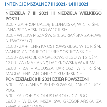
Kancelaria
INTENCJE MSZALNE 7 III 2021 - 14 III 2021
NIEDZIELA 7 III 2021 III NIEDZIELA WIELKIEGO
Galeria
POSTU
Dekanat
8.00 - ZA +ROMUALDĘ BEDNARSKĄ W 1 R. ŚM. I
Nowy
JANA BEDNARSKIEGO W 10 R. ŚM.
Staw
8.00 - WIELKA MSZA ŚW. GREGORIAŃSKA ZA +EWĘ
Kapituła
NIEWCZAS (7)
Kolegiacka
10.00 - ZA +HENRYKA OSTROWSKIEGO W 10 R. ŚM.,
Duszpasterze
WANDĘ, ANTONIEGO I TERESĘ OSTROWSKICH
11.30 - ZA +ROBERTA GAŁKOWSKIEGO W 15 R. ŚM.
Polecane
13.00 - ZA +MARIANNĘ DACZKOWSKĄ W 4 R. ŚM.
strony
18.00 - ZA +TADEUSZA BARTOSZ W 3 R. ŚM.,
Ochrona
MAGDALENĘ I ANTONIEGO KUZIMSKICH
Małoletnich
PONIEDZIAŁEK 8 III 2021 DZIEŃ POWSZEDNI
6.30 - ZA +JANINĘ PETRYKOWSKĄ DAR OD UCZ.
POG.
6.30 - ZA +ZOFIĘ STODUŚ DAR OD UCZ. POG.
18.00 - WIELKA MSZA ŚW. GREGORIAŃSKA ZA
+EWĘ NIEWCZAS (8)