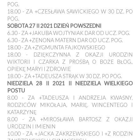
POG.
18.00 - ZA +CZESŁAWA SAWICKIEGO W 30 DZ. PO
POG.
SOBOTA 27 II 2021 DZIEŃ POWSZEDNI
6.30 - ZA +JAKUBA WOJTYNIAK DAR OD UCZ. POG.
6.30 - ZA +ZENONA MATERN DAR OD UCZ. POG.
18.00 - ZA +ZYGMUNTA FAJKOWSKIEGO
18.00 - DZIĘKCZYNNA Z OKAZJI URODZIN
WIKTORII I CZARKA Z PROŚBĄ O BOŻE BŁOG.,
OPIEKĘ MARYI I ZDROWIE
18.00 - ZA +TADEUSZA STRĄK W 30 DZ. PO POG.
NIEDZIELA 28 II 2021 II NIEDZIELA WIELKIEGO
POSTU
8.00 - ZA +TADEUSZA I ANDRZEJA KWAŚNY,
RODZICÓW MIKOŁAJA, MARIĘ, WINCENTEGO I
KATARZYNĘ
8.00 - ZA +MIROSŁAWA BARTOSZ Z OKAZJI
URODZIN I IMIENIN
10.00 - ZA +JACKA ZAKRZEWSKIEGO I +Z RODZIN