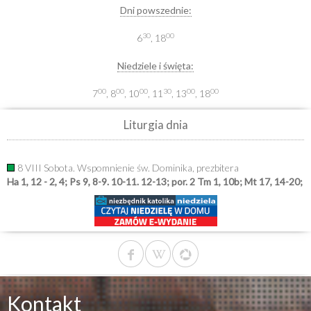
Dni powszednie:
30
00
6
, 18
Niedziele i święta:
00
00
00
30
00
00
7
, 8
, 10
, 11
, 13
, 18
Liturgia dnia
8 VIII Sobota. Wspomnienie św. Dominika, prezbitera
Ha 1, 12 - 2, 4; Ps 9, 8-9. 10-11. 12-13; por. 2 Tm 1, 10b; Mt 17, 14-20;
Kontakt