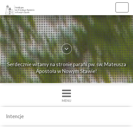
Toggl
navig
×
Strona
główna
O
Serdecznie witamy na stronie parafii pw. św. Mateusza
parafii
Apostoła w Nowym Stawie!
Ogłoszenia
Intencje
Grupy
MENU
duszpasterskie
Msze
Intencje
św.
i
Nabożenstwa