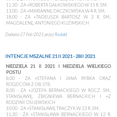
11.30 - ZA +ROBERTA GAŁKOWSKIEGO W 15 R. ŚM.
13.00 - ZA +MARIANNĘ DACZKOWSKĄ W 4 R. ŚM.
18.00 - ZA +TADEUSZA BARTOSZ W 3 R. ŚM.,
MAGDALENĘ, ANTONIEGO KUZIMSKICH
Dodano 27 Feb 2021 przez
Redakt
INTENCJE MSZALNE 21 II 2021 - 28II 2021
NIEDZIELA 21 II 2021 I NIEDZIELA WIELKIEGO
POSTU
8.00 - ZA +STEFANA I JANA RYBKA ORAZ
RODZICÓW Z OB. STR.
8.00 - ZA +JÓZEFA BERNACKIEGO W ROCZ. ŚM.,
STANISŁAWĘ, ZBIGNIEWA BERNACKICH I +Z
RODZINY OSIJEWSKICH
10.00 - ZA +STANISŁAWĘ TRACZYK W 23 R. ŚM.
11.30 - ZA +STANISŁAWA BERNACKIEGO W 12 R.