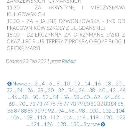
ZAKRZEWSKICH I CYMAŃSKICH
11.30 - ZA +KRYSTYNĘ I MIECZYSŁAWA
KULIGOWSKICH
13.00 - ZA +HALINĘ DZWONKOWSKĄ - INT. OD
PRACOWNIKÓW SZKOŁY Z UL. GDAŃSKIEJ
18.00 - DZIĘKCZYNNA ZA OTRZYMANE ŁASKI Z
OKAZJI 80 R. UR. TERESY Z PROŚBĄ O BOŻE BŁOG. I
OPIEKĘ MARYI
Dodano 20 Feb 2021 przez
Redakt
Nowsze
...
2
...
4
...
6
...
8
...
10
...
12
...
14
...
16
...
18
...
20
...
22
...
24
...
26
...
28
...
30
...
32
...
34
...
36
...
38
...
40
...
42
...
44
...
46
...
48
...
50
...
52
...
54
...
56
...
58
...
60
...
62
...
64
...
66
...
68
...
70
...
72
73
74
75
76
77
78
79
80
81
82
83
84
85
86
87
88
89
90
91
92
...
94
...
96
...
98
...
100
...
102
...
104
...
106
...
108
...
110
...
112
...
114
...
116
...
118
...
120
...
122
...
124
...
126
...
128
...
130
...
Starsze