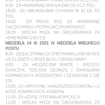
6.30 - ZA +MARIANNĘ SEKUŁA DAR OD UCZ. POG.
18.00 - ZA +BRONISŁAWA OCHMAN W 30 DZ. PO
POG.
18.00 - DO MIŁOS. BOŻ. ZA +MARIANNĘ
DACZKOWSKĄ I PIOTRA DACZKOWSKIEGO
18.00 - WIELKA MSZA ŚW. GREGORIAŃSKA ZA
+EWĘ NIEWCZAS (13)
NIEDZIELA 14 III 2021 IV NIEDZIELA WIELKIEGO
POSTU
8.00 - DZIĘKCZYNNA ZA OTRZYMANE ŁASKI W 90 R.
UR. ELŻBIETY, O BOŻE BŁOG. I OPIEKĘ MARYI
8.00 - ZA +RODZICÓW MARTĘ I JERZEGO
DUŃCZYK, TEŚCIÓW DEONIZĘ I STANISŁAWA
KOWNACKICH, RODZEŃSTWO I DZIADKÓW Z OB.
STR.
10.00 - ZA +KRYSTYNĘ I ANASTAZEGO KONEFAŁ I +Z
RODZ. KOWNACKICH, KONEFAŁ
11.30 - ZA +ZOFIĘ I STEFANA KORYCKICH
13.00 - WIELKA MSZA ŚW. GREGORIAŃSKA ZA