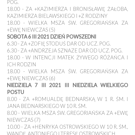
POG.
18.00 - ZA +KAZIMIERZA I BRONISŁAWĘ ŻAŁOBA,
KAZIMIERZA BIELAWSKIEGO I +Z RODZINY
18.00 - WIELKA MSZA ŚW. GREGORIAŃSKA ZA
+EWĘ NIEWCZAS (5)
SOBOTA 6 III 2021 DZIEŃ POWSZEDNI
6.30 - ZA +ZOFIĘ STODUŚ DAR OD UCZ. POG.
6.30 - ZA +ANDRZEJA SZNAZE DAR OD UCZ. POG.
18.00 - W INTENCJI MATEK ŻYWEGO RÓŻAŃCA I
ICH RODZIN
18.00 - WIELKA MSZA ŚW. GREGORIAŃSKA ZA
+EWĘ NIEWCZAS (6)
NIEDZIELA 7 III 2021 III NIEDZIELA WIELKIEGO
POSTU
8.00 - ZA +ROMUALDĘ BEDNARSKĄ W 1 R. ŚM. I
JANA BEDNARSKIEGO W 10 R. ŚM.
8.00 - WIELKA MSZA ŚW. GREGORIAŃSKA ZA +EWĘ
NIEWCZAS (7)
10.00 - ZA +HENRYKA OSTROWSKIEGO W 10 R. ŚM.,
WANDĘ, ANTONIEGO I TERESĘ OSTROWSKICH