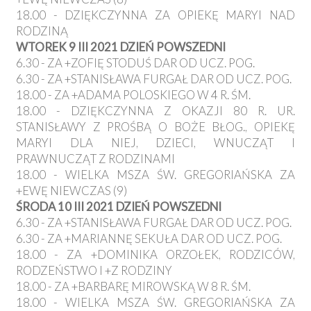
18.00 - DZIĘKCZYNNA ZA OPIEKĘ MARYI NAD
RODZINĄ
WTOREK 9 III 2021 DZIEŃ POWSZEDNI
6.30 - ZA +ZOFIĘ STODUŚ DAR OD UCZ. POG.
6.30 - ZA +STANISŁAWA FURGAŁ DAR OD UCZ. POG.
18.00 - ZA +ADAMA POLOSKIEGO W 4 R. ŚM.
18.00 - DZIĘKCZYNNA Z OKAZJI 80 R. UR.
STANISŁAWY Z PROŚBĄ O BOŻE BŁOG., OPIEKĘ
MARYI DLA NIEJ, DZIECI, WNUCZĄT I
PRAWNUCZĄT Z RODZINAMI
18.00 - WIELKA MSZA ŚW. GREGORIAŃSKA ZA
+EWĘ NIEWCZAS (9)
ŚRODA 10 III 2021 DZIEŃ POWSZEDNI
6.30 - ZA +STANISŁAWA FURGAŁ DAR OD UCZ. POG.
6.30 - ZA +MARIANNĘ SEKUŁA DAR OD UCZ. POG.
18.00 - ZA +DOMINIKA ORZOŁEK, RODZICÓW,
RODZEŃSTWO I +Z RODZINY
18.00 - ZA +BARBARĘ MIROWSKĄ W 8 R. ŚM.
18.00 - WIELKA MSZA ŚW. GREGORIAŃSKA ZA