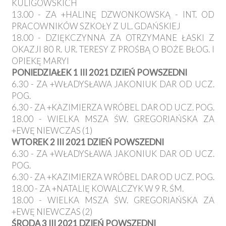
KULIGOWSKICH
13.00 - ZA +HALINĘ DZWONKOWSKĄ - INT. OD
PRACOWNIKÓW SZKOŁY Z UL. GDAŃSKIEJ
18.00 - DZIĘKCZYNNA ZA OTRZYMANE ŁASKI Z
OKAZJI 80 R. UR. TERESY Z PROŚBĄ O BOŻE BŁOG. I
OPIEKĘ MARYI
PONIEDZIAŁEK 1 III 2021 DZIEŃ POWSZEDNI
6.30 - ZA +WŁADYSŁAWA JAKONIUK DAR OD UCZ.
POG.
6.30 - ZA +KAZIMIERZA WRÓBEL DAR OD UCZ. POG.
18.00 - WIELKA MSZA ŚW. GREGORIAŃSKA ZA
+EWĘ NIEWCZAS (1)
WTOREK 2 III 2021 DZIEŃ POWSZEDNI
6.30 - ZA +WŁADYSŁAWA JAKONIUK DAR OD UCZ.
POG.
6.30 - ZA +KAZIMIERZA WRÓBEL DAR OD UCZ. POG.
18.00 - ZA +NATALIĘ KOWALCZYK W 9 R. ŚM.
18.00 - WIELKA MSZA ŚW. GREGORIAŃSKA ZA
+EWĘ NIEWCZAS (2)
ŚRODA 3 III 2021 DZIEŃ POWSZEDNI