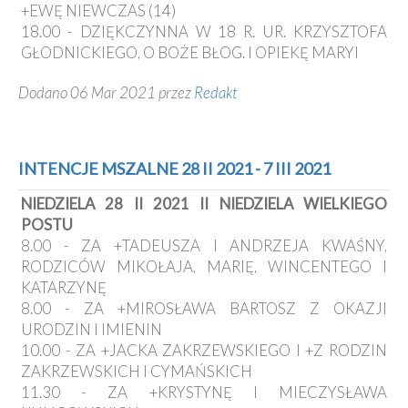
+EWĘ NIEWCZAS (14)
18.00 - DZIĘKCZYNNA W 18 R. UR. KRZYSZTOFA
GŁODNICKIEGO, O BOŻE BŁOG. I OPIEKĘ MARYI
Dodano 06 Mar 2021 przez
Redakt
INTENCJE MSZALNE 28 II 2021 - 7 III 2021
NIEDZIELA 28 II 2021 II NIEDZIELA WIELKIEGO
POSTU
8.00 - ZA +TADEUSZA I ANDRZEJA KWAŚNY,
RODZICÓW MIKOŁAJA, MARIĘ, WINCENTEGO I
KATARZYNĘ
8.00 - ZA +MIROSŁAWA BARTOSZ Z OKAZJI
URODZIN I IMIENIN
10.00 - ZA +JACKA ZAKRZEWSKIEGO I +Z RODZIN
ZAKRZEWSKICH I CYMAŃSKICH
11.30 - ZA +KRYSTYNĘ I MIECZYSŁAWA