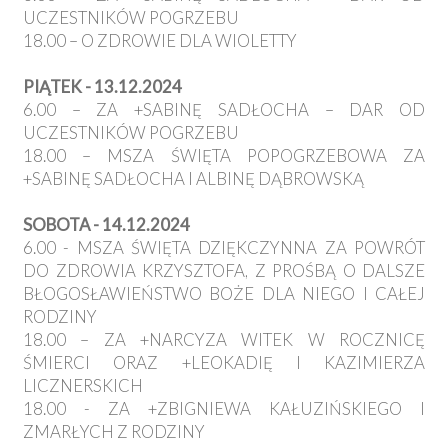
UCZESTNIKÓW POGRZEBU
18.00 – O ZDROWIE DLA WIOLETTY
PIĄTEK - 13.12.2024
6.00 – ZA +SABINĘ SADŁOCHA – DAR OD
UCZESTNIKÓW POGRZEBU
18.00 – MSZA ŚWIĘTA POPOGRZEBOWA ZA
+SABINĘ SADŁOCHA I ALBINĘ DĄBROWSKĄ
SOBOTA - 14.12.2024
6.00 - MSZA ŚWIĘTA DZIĘKCZYNNA ZA POWRÓT
DO ZDROWIA KRZYSZTOFA, Z PROŚBĄ O DALSZE
BŁOGOSŁAWIEŃSTWO BOŻE DLA NIEGO I CAŁEJ
RODZINY
18.00 – ZA +NARCYZA WITEK W ROCZNICĘ
ŚMIERCI ORAZ +LEOKADIĘ I KAZIMIERZA
LICZNERSKICH
18.00 - ZA +ZBIGNIEWA KAŁUZIŃSKIEGO I
ZMARŁYCH Z RODZINY