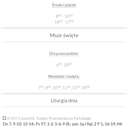
Środa i piątek
00
00
8
- 10
00
00
16
- 17
Msze święte
Dni powszednie:
30
00
6
, 18
Niedziele i święta:
00
00
00
30
00
00
7
, 8
, 10
, 11
, 13
, 18
Liturgia dnia
6 VIII Czwartek. Święto Przemienienia Pańskiego
Dn 7, 9-10. 13-14; Ps 97, 1-2. 5-6. 9 (R.: por. 1a i 9a); 2 P 1, 16-19; Mt