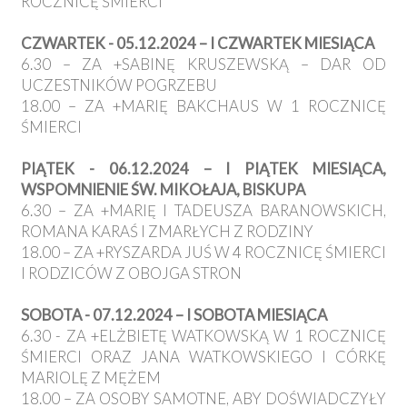
ROCZNICĘ ŚMIERCI
CZWARTEK - 05.12.2024 – I CZWARTEK MIESIĄCA
6.30 – ZA +SABINĘ KRUSZEWSKĄ – DAR OD
UCZESTNIKÓW POGRZEBU
18.00 – ZA +MARIĘ BAKCHAUS W 1 ROCZNICĘ
ŚMIERCI
PIĄTEK - 06.12.2024 – I PIĄTEK MIESIĄCA,
WSPOMNIENIE ŚW. MIKOŁAJA, BISKUPA
6.30 – ZA +MARIĘ I TADEUSZA BARANOWSKICH,
ROMANA KARAŚ I ZMARŁYCH Z RODZINY
18.00 – ZA +RYSZARDA JUŚ W 4 ROCZNICĘ ŚMIERCI
I RODZICÓW Z OBOJGA STRON
SOBOTA - 07.12.2024 – I SOBOTA MIESIĄCA
6.30 - ZA +ELŻBIETĘ WATKOWSKĄ W 1 ROCZNICĘ
ŚMIERCI ORAZ JANA WATKOWSKIEGO I CÓRKĘ
MARIOLĘ Z MĘŻEM
18.00 – ZA OSOBY SAMOTNE, ABY DOŚWIADCZYŁY