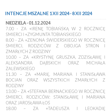
INTENCJE MSZALNE 1 XII 2024 - 8 XII 2024
NIEDZIELA - 01.12.2024
7.00 - ZA +IRENĘ TOBIAŃSKĄ W 2 ROCZNICĘ
ŚMIERCI I +ZYGMUNTA TOBIAŃSKIEGO
8.00 - ZA +ZENONA ŚWIDERSKIEGO W ROCZNICĘ
ŚMIERCI, RODZICÓW Z OBOJGA STRON I
ZMARŁYCH Z RODZINY
10.00 – ZA +KRYSTYNĘ GRUSZKA, ZDZISŁAWĘ I
ALEKSANDRA DĄBSKICH ORAZ MICHAŁA
ZALEWSKIEGO
11.30 – ZA +MARIĘ, MARIANA I STANISŁAWA
BOCIAN ORAZ WSZYSTKICH ZMARŁYCH Z
RODZINY
13.00 – ZA +STEFANA BERNACKIEGO W ROCZNICĘ
ŚMIERCI, RODZICÓW: STANISŁAWĘ I MARIANA
ORAZ JAROSŁAWA ŁOŚ
18.00 – ZA +TADEUSZA I LEOKADIĘ