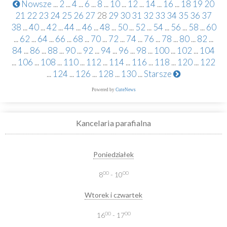
Nowsze
...
2
...
4
...
6
...
8
...
10
...
12
...
14
...
16
...
18
19
20
21
22
23
24
25
26
27
28
29
30
31
32
33
34
35
36
37
38
...
40
...
42
...
44
...
46
...
48
...
50
...
52
...
54
...
56
...
58
...
60
...
62
...
64
...
66
...
68
...
70
...
72
...
74
...
76
...
78
...
80
...
82
...
84
...
86
...
88
...
90
...
92
...
94
...
96
...
98
...
100
...
102
...
104
...
106
...
108
...
110
...
112
...
114
...
116
...
118
...
120
...
122
...
124
...
126
...
128
...
130
...
Starsze
Powered by
CuteNews
Kancelaria parafialna
Poniedziałek
00
00
8
- 10
Wtorek i czwartek
00
00
16
- 17