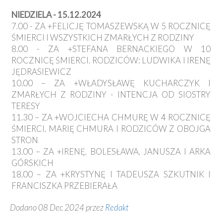
NIEDZIELA - 15.12.2024
7.00 - ZA +FELICJĘ TOMASZEWSKĄ W 5 ROCZNICĘ
ŚMIERCI I WSZYSTKICH ZMARŁYCH Z RODZINY
8.00 - ZA +STEFANA BERNACKIEGO W 10
ROCZNICĘ ŚMIERCI, RODZICÓW: LUDWIKA I IRENĘ
JĘDRASIEWICZ
10.00 – ZA +WŁADYSŁAWĘ KUCHARCZYK I
ZMARŁYCH Z RODZINY - INTENCJA OD SIOSTRY
TERESY
11.30 – ZA +WOJCIECHA CHMURĘ W 4 ROCZNICĘ
ŚMIERCI, MARIĘ CHMURA I RODZICÓW Z OBOJGA
STRON
13.00 – ZA +IRENĘ, BOLESŁAWA, JANUSZA I ARKA
GÓRSKICH
18.00 – ZA +KRYSTYNĘ I TADEUSZA SZKUTNIK I
FRANCISZKA PRZEBIERAŁA
Dodano 08 Dec 2024 przez
Redakt