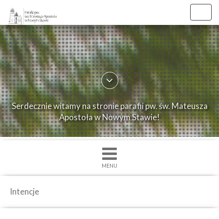
Toggl
navig
×
Strona
główna
O
Serdecznie witamy na stronie parafii pw. św. Mateusza
parafii
Apostoła w Nowym Stawie!
Ogłoszenia
Intencje
Grupy
MENU
duszpasterskie
Msze
Intencje
św.
i
Nabożenstwa