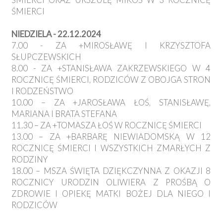
ŚMIERCI
NIEDZIELA - 22.12.2024
7.00 - ZA +MIROSŁAWĘ I KRZYSZTOFA
SŁUPCZEWSKICH
8.00 - ZA +STANISŁAWA ZAKRZEWSKIEGO W 4
ROCZNICĘ ŚMIERCI, RODZICÓW Z OBOJGA STRON
I RODZEŃSTWO
10.00 – ZA +JAROSŁAWA ŁOŚ, STANISŁAWĘ,
MARIANA I BRATA STEFANA
11.30 – ZA +TOMASZA ŁOŚ W ROCZNICĘ ŚMIERCI
13.00 – ZA +BARBARĘ NIEWIADOMSKĄ W 12
ROCZNICĘ ŚMIERCI I WSZYSTKICH ZMARŁYCH Z
RODZINY
18.00 – MSZA ŚWIĘTA DZIĘKCZYNNA Z OKAZJI 8
ROCZNICY URODZIN OLIWIERA Z PROŚBĄ O
ZDROWIE I OPIEKĘ MATKI BOŻEJ DLA NIEGO I
RODZICÓW