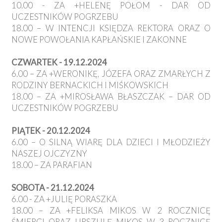
10.00 - ZA +HELENĘ POŁOM - DAR OD
UCZESTNIKÓW POGRZEBU
18.00 – W INTENCJI KSIĘDZA REKTORA ORAZ O
NOWE POWOŁANIA KAPŁAŃSKIE I ZAKONNE
CZWARTEK - 19.12.2024
6.00 – ZA +WERONIKĘ, JÓZEFA ORAZ ZMARŁYCH Z
RODZINY BERNACKICH I MIŚKOWSKICH
18.00 – ZA +MIROSŁAWA BŁASZCZAK – DAR OD
UCZESTNIKÓW POGRZEBU
PIĄTEK - 20.12.2024
6.00 – O SILNĄ WIARĘ DLA DZIECI I MŁODZIEŻY
NASZEJ OJCZYZNY
18.00 – ZA PARAFIAN
SOBOTA - 21.12.2024
6.00 - ZA +JULIĘ PORASZKA
18.00 – ZA +FELIKSA MIKOS W 2 ROCZNICĘ
ŚMIERCI ORAZ URSZULĘ MIKOS W 3 ROCZNICĘ