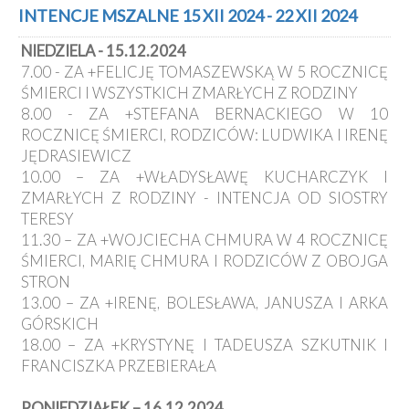
Kancelaria
INTENCJE MSZALNE 15 XII 2024 - 22 XII 2024
NIEDZIELA - 15.12.2024
Galeria
7.00 - ZA +FELICJĘ TOMASZEWSKĄ W 5 ROCZNICĘ
Dekanat
ŚMIERCI I WSZYSTKICH ZMARŁYCH Z RODZINY
Nowy
8.00 - ZA +STEFANA BERNACKIEGO W 10
Staw
ROCZNICĘ ŚMIERCI, RODZICÓW: LUDWIKA I IRENĘ
Kapituła
JĘDRASIEWICZ
Kolegiacka
10.00 – ZA +WŁADYSŁAWĘ KUCHARCZYK I
Duszpasterze
ZMARŁYCH Z RODZINY - INTENCJA OD SIOSTRY
TERESY
Polecane
11.30 – ZA +WOJCIECHA CHMURA W 4 ROCZNICĘ
strony
ŚMIERCI, MARIĘ CHMURA I RODZICÓW Z OBOJGA
Ochrona
STRON
Małoletnich
13.00 – ZA +IRENĘ, BOLESŁAWA, JANUSZA I ARKA
GÓRSKICH
18.00 – ZA +KRYSTYNĘ I TADEUSZA SZKUTNIK I
FRANCISZKA PRZEBIERAŁA
PONIEDZIAŁEK – 16.12.2024