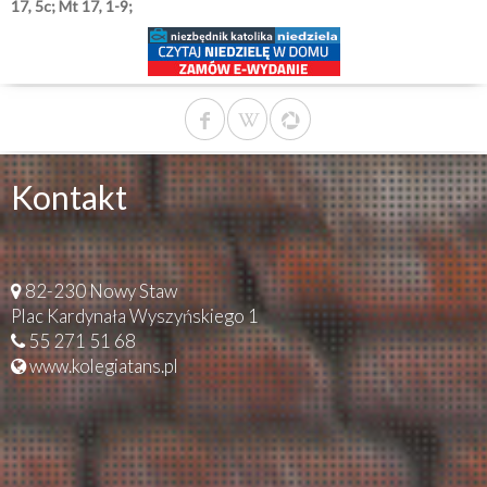
17, 5c; Mt 17, 1-9;
Kontakt
82-230 Nowy Staw
Plac Kardynała Wyszyńskiego 1
55 271 51 68
www.kolegiatans.pl