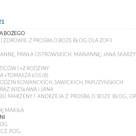
21
ZIA BOŻEGO
I ZDROWIE, Z PROŚBĄ O BOŻE BŁOG. DLA ZOFII
RIANNĘ, PAWŁA OSTROWSKICH, MARIANNĘ, JANA SKARŻY
DZICÓW I +Z RODZINY
A +TOMASZA ŁOŚ (8)
+Z RODZIN KOWANCKICH, SAWICKICH, PAPUŻYŃSKICH
 ORAZ WIESŁAWA I JANA
LUBU MARZENY I ANDRZEJA Z PROŚBĄ O BOŻE BŁOG., O
DĘ MAKIŁA
NI
POG.
CZ. POG.