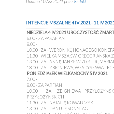
Dodano 10 Apr 2021 przez
Redakt
INTENCJE MSZALNE 4 IV 2021 - 11 IV 202
NIEDZIELA 4 IV 2021 UROCZYSTOŚĆ ZM
6.00 - ZA PARAFIAN
8.00 -
10.00 - ZA +WERONIKĘ I IGNACEGO KONEF
11.30 - WIELKA MSZA ŚW. GREGORIAŃSKA Z
13.00 - ZA +ANNĘ JANKE W 70 R. UR., MAR
18.00 - ZA +ZBIGNIEWA, WŁADYSŁAWA LECH
PONIEDZIAŁEK WIELKANOCNY 5 IV 2021
7.00 -
8.00 - ZA PARFIAN
10.00 - ZA +ZBIGNIEWA PRZYŁOŻYŃSK
PRZYŁOŻYŃSKICH
11.30 - ZA +NATALIĘ KOWALCZYK
13.00 - ZA +DANUTĘ SONNTAG