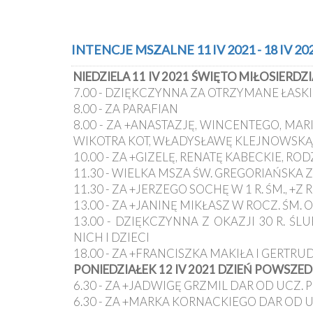
INTENCJE MSZALNE 11 IV 2021 - 18 IV 20
NIEDZIELA 11 IV 2021 ŚWIĘTO MIŁOSIERD
7.00 - DZIĘKCZYNNA ZA OTRZYMANE ŁASKI 
8.00 - ZA PARAFIAN
8.00 - ZA +ANASTAZJĘ, WINCENTEGO, MA
WIKOTRA KOT, WŁADYSŁAWĘ KLEJNOWSKĄ
10.00 - ZA +GIZELĘ, RENATĘ KABECKIE, RO
11.30 - WIELKA MSZA ŚW. GREGORIAŃSKA Z
11.30 - ZA +JERZEGO SOCHĘ W 1 R. ŚM., 
13.00 - ZA +JANINĘ MIKŁASZ W ROCZ. ŚM.
13.00 - DZIĘKCZYNNA Z OKAZJI 30 R. Ś
NICH I DZIECI
18.00 - ZA +FRANCISZKA MAKIŁA I GERTRU
PONIEDZIAŁEK 12 IV 2021 DZIEŃ POWSZED
6.30 - ZA +JADWIGĘ GRZMIL DAR OD UCZ. 
6.30 - ZA +MARKA KORNACKIEGO DAR OD U