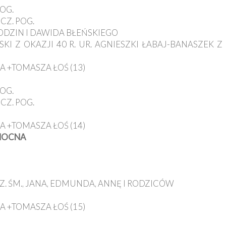
POG.
CZ. POG.
RODZIN I DAWIDA BŁEŃSKIEGO
KI Z OKAZJI 40 R. UR. AGNIESZKI ŁABAJ-BANASZEK 
A +TOMASZA ŁOŚ (13)
POG.
CZ. POG.
A +TOMASZA ŁOŚ (14)
ANOCNA
Z. ŚM., JANA, EDMUNDA, ANNĘ I RODZICÓW
A +TOMASZA ŁOŚ (15)