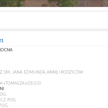
21
ANOCNA
Z. ŚM., JANA, EDMUNDA, ANNĘ I RODZICÓW
A +TOMASZA ŁOŚ (15)
NI
POG.
CZ. POG.
POG.