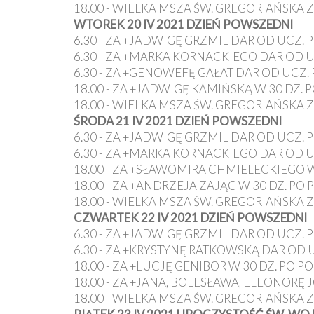
Ochrona
18.00 - WIELKA MSZA ŚW. GREGORIAŃSKA Z
Małoletnich
WTOREK 20 IV 2021 DZIEŃ POWSZEDNI
6.30 - ZA +JADWIGĘ GRZMIL DAR OD UCZ. 
6.30 - ZA +MARKA KORNACKIEGO DAR OD U
6.30 - ZA +GENOWEFĘ GAŁAT DAR OD UCZ. 
18.00 - ZA +JADWIGĘ KAMIŃSKĄ W 30 DZ. P
18.00 - WIELKA MSZA ŚW. GREGORIAŃSKA Z
ŚRODA 21 IV 2021 DZIEŃ POWSZEDNI
6.30 - ZA +JADWIGĘ GRZMIL DAR OD UCZ. 
6.30 - ZA +MARKA KORNACKIEGO DAR OD U
18.00 - ZA +SŁAWOMIRA CHMIELECKIEGO 
18.00 - ZA +ANDRZEJA ZAJĄC W 30 DZ. PO 
18.00 - WIELKA MSZA ŚW. GREGORIAŃSKA Z
CZWARTEK 22 IV 2021 DZIEŃ POWSZEDNI
6.30 - ZA +JADWIGĘ GRZMIL DAR OD UCZ. 
6.30 - ZA +KRYSTYNĘ RATKOWSKĄ DAR OD U
18.00 - ZA +LUCJĘ GENIBOR W 30 DZ. PO PO
18.00 - ZA +JANA, BOLESŁAWA, ELEONORĘ 
18.00 - WIELKA MSZA ŚW. GREGORIAŃSKA Z