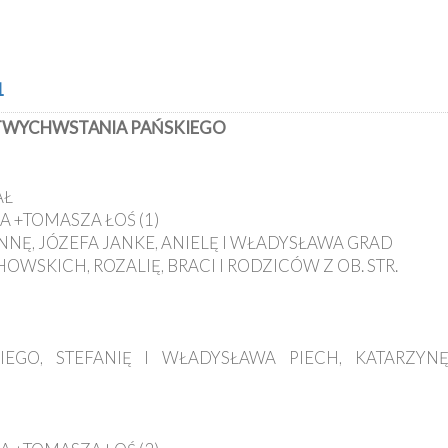
1
ARTWYCHWSTANIA PAŃSKIEGO
AŁ
A +TOMASZA ŁOŚ (1)
IANNĘ, JÓZEFA JANKE, ANIELĘ I WŁADYSŁAWA GRAD
OWSKICH, ROZALIĘ, BRACI I RODZICÓW Z OB. STR.
IEGO, STEFANIĘ I WŁADYSŁAWA PIECH, KATARZYNĘ