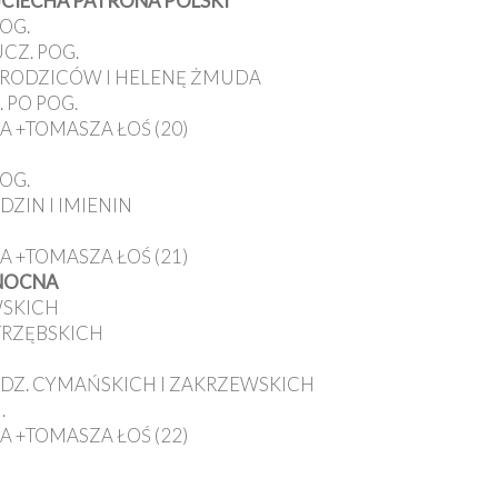
JCIECHA PATRONA POLSKI
POG.
CZ. POG.
M., RODZICÓW I HELENĘ ŻMUDA
 PO POG.
A +TOMASZA ŁOŚ (20)
POG.
DZIN I IMIENIN
A +TOMASZA ŁOŚ (21)
ANOCNA
WSKICH
STRZĘBSKICH
RODZ. CYMAŃSKICH I ZAKRZEWSKICH
.
A +TOMASZA ŁOŚ (22)