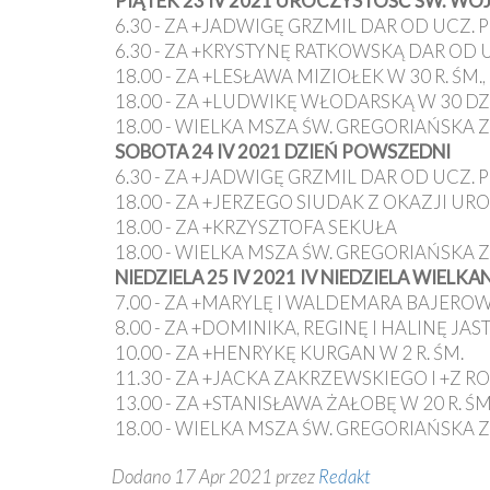
PIĄTEK 23 IV 2021 UROCZYSTOŚĆ ŚW. WO
6.30 - ZA +JADWIGĘ GRZMIL DAR OD UCZ. 
6.30 - ZA +KRYSTYNĘ RATKOWSKĄ DAR OD U
18.00 - ZA +LESŁAWA MIZIOŁEK W 30 R. Ś
18.00 - ZA +LUDWIKĘ WŁODARSKĄ W 30 DZ.
18.00 - WIELKA MSZA ŚW. GREGORIAŃSKA Z
SOBOTA 24 IV 2021 DZIEŃ POWSZEDNI
6.30 - ZA +JADWIGĘ GRZMIL DAR OD UCZ. 
18.00 - ZA +JERZEGO SIUDAK Z OKAZJI URO
18.00 - ZA +KRZYSZTOFA SEKUŁA
18.00 - WIELKA MSZA ŚW. GREGORIAŃSKA Z
NIEDZIELA 25 IV 2021 IV NIEDZIELA WIELK
7.00 - ZA +MARYLĘ I WALDEMARA BAJERO
8.00 - ZA +DOMINIKA, REGINĘ I HALINĘ JA
10.00 - ZA +HENRYKĘ KURGAN W 2 R. ŚM.
11.30 - ZA +JACKA ZAKRZEWSKIEGO I +Z 
13.00 - ZA +STANISŁAWA ŻAŁOBĘ W 20 R. ŚM
18.00 - WIELKA MSZA ŚW. GREGORIAŃSKA Z
Dodano 17 Apr 2021 przez
Redakt