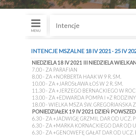
św.
i
Nabożenstwa
Intencje
Kancelaria
MENU
Galeria
INTENCJE MSZALNE 18 IV 2021 - 25 IV 20
Dekanat
NIEDZIELA 18 IV 2021 III NIEDZIELA WIELK
Nowy
7.00 - ZA PARAFIAN
Staw
8.00 - ZA +NORBERTA HAAK W 9 R. ŚM.
Kapituła
10.00 - ZA +JAROSŁAWA ŁOŚ W 2 R. ŚM.
Kolegiacka
11.30 - ZA +JERZEGO BERNACKIEGO W ROC
13.00 - ZA +EDWARDA POMPA I +Z RODZINY
Duszpasterze
18.00 - WIELKA MSZA ŚW. GREGORIAŃSKA Z
PONIEDZIAŁEK 19 IV 2021 DZIEŃ POWSZED
6.30 - ZA +JADWIGĘ GRZMIL DAR OD UCZ. 
Polecane
6.30 - ZA +MARKA KORNACKIEGO DAR OD U
strony
6.30 - ZA +GENOWEFĘ GAŁAT DAR OD UCZ. 