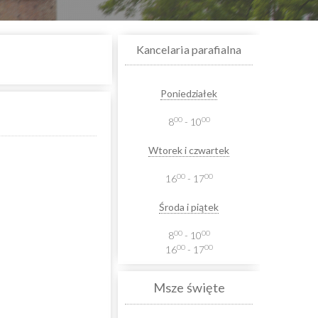
Kancelaria parafialna
Poniedziałek
00
00
8
- 10
Wtorek i czwartek
00
00
16
- 17
Środa i piątek
00
00
8
- 10
00
00
16
- 17
Msze święte