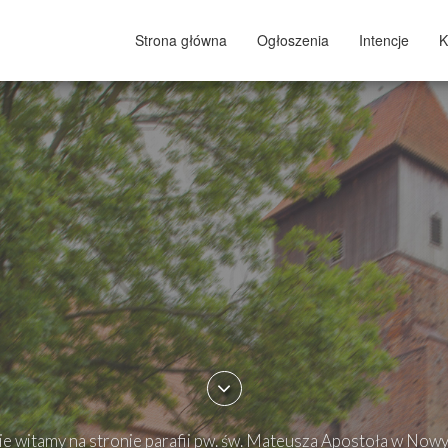
Strona główna
Ogłoszenia
Intencje
K
e witamy na stronie parafii pw. św. Mateusza Apostoła w Now