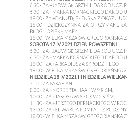
6.30 - ZA +JADWIGĘ GRZMIL DAR OD UCZ. 
6.30 - ZA +MARKA KORNACKIEGO DAR OD U
18.00 - ZA +DANUTĘ BŁEŃSKĄ Z OKAZJI U
18.00 - DZIĘKCZYNNA ZA OTRZYMANE ŁAS
BŁOG. I OPIEKĘ MARYI
18.00 - WIELKA MSZA ŚW. GREGORIAŃSKA Z
SOBOTA 17 IV 2021 DZIEŃ POWSZEDNI
6.30 - ZA +JADWIGĘ GRZMIL DAR OD UCZ. 
6.30 - ZA +MARKA KORNACKIEGO DAR OD U
18.00 - ZA +ARKADIUSZA SKRODZKIEGO
18.00 - WIELKA MSZA ŚW. GREGORIAŃSKA Z
NIEDZIELA 18 IV 2021 III NIEDZIELA WIELK
7.00 - ZA PARAFIAN
8.00 - ZA +NORBERTA HAAK W 9 R. ŚM.
10.00 - ZA +JAROSŁAWA ŁOŚ W 2 R. ŚM.
11.30 - ZA +JERZEGO BERNACKIEGO W ROC
13.00 - ZA +EDWARDA POMPA I +Z RODZINY
18.00 - WIELKA MSZA ŚW. GREGORIAŃSKA Z