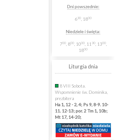
Dni powszednie:
30
00
6
, 18
Niedziele i święta:
00
00
00
30
00
7
, 8
, 10
, 11
, 13
,
00
18
Liturgia dnia
8 VIII Sobota.
Wspomnienie św. Dominika,
prezbitera
Ha 1, 12 - 2, 4; Ps 9, 8-9. 10-
11. 12-13; por. 2 Tm 1, 10b;
Mt 17, 14-20;