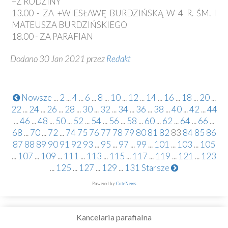
+Z RODZINY
13.00 - ZA +WIESŁAWĘ BURDZIŃSKĄ W 4 R. ŚM. I
MATEUSZA BURDZIŃSKIEGO
18.00 - ZA PARAFIAN
Dodano 30 Jan 2021 przez
Redakt
Nowsze
...
2
...
4
...
6
...
8
...
10
...
12
...
14
...
16
...
18
...
20
...
22
...
24
...
26
...
28
...
30
...
32
...
34
...
36
...
38
...
40
...
42
...
44
...
46
...
48
...
50
...
52
...
54
...
56
...
58
...
60
...
62
...
64
...
66
...
68
...
70
...
72
...
74
75
76
77
78
79
80
81
82
83
84
85
86
87
88
89
90
91
92
93
...
95
...
97
...
99
...
101
...
103
...
105
...
107
...
109
...
111
...
113
...
115
...
117
...
119
...
121
...
123
...
125
...
127
...
129
...
131
Starsze
Powered by
CuteNews
Kancelaria parafialna