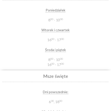
Poniedziałek
00
00
8
- 10
Wtorek i czwartek
00
00
16
- 17
Środa i piątek
00
00
8
- 10
00
00
16
- 17
Msze święte
Dni powszednie:
30
00
6
, 18