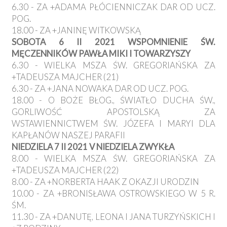
6.30 - ZA +ADAMA PŁÓCIENNICZAK DAR OD UCZ.
POG.
18.00 - ZA +JANINĘ WITKOWSKĄ
SOBOTA 6 II 2021 WSPOMNIENIE ŚW.
MĘCZENNIKÓW PAWŁA MIKI I TOWARZYSZY
6.30 - WIELKA MSZA ŚW. GREGORIAŃSKA ZA
+TADEUSZA MAJCHER (21)
6.30 - ZA +JANA NOWAKA DAR OD UCZ. POG.
18.00 - O BOŻE BŁOG., ŚWIATŁO DUCHA ŚW.,
GORLIWOŚĆ APOSTOLSKĄ ZA
WSTAWIENNICTWEM ŚW. JÓZEFA I MARYI DLA
KAPŁANÓW NASZEJ PARAFII
NIEDZIELA 7 II 2021 V NIEDZIELA ZWYKŁA
8.00 - WIELKA MSZA ŚW. GREGORIAŃSKA ZA
+TADEUSZA MAJCHER (22)
8.00 - ZA +NORBERTA HAAK Z OKAZJI URODZIN
10.00 - ZA +BRONISŁAWA OSTROWSKIEGO W 5 R.
ŚM.
11.30 - ZA +DANUTĘ, LEONA I JANA TURZYŃSKICH I