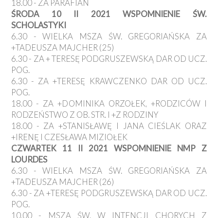
18.00 - ZA PARAFIAN
ŚRODA 10 II 2021 WSPOMNIENIE ŚW.
SCHOLASTYKI
6.30 - WIELKA MSZA ŚW. GREGORIAŃSKA ZA
+TADEUSZA MAJCHER (25)
6.30 - ZA + TERESĘ PODGRUSZEWSKĄ DAR OD UCZ.
POG.
6.30 - ZA +TERESĘ KRAWCZENKO DAR OD UCZ.
POG.
18.00 - ZA +DOMINIKA ORZOŁEK, +RODZICÓW I
RODZEŃSTWO Z OB. STR. I +Z RODZINY
18.00 - ZA +STANISŁAWĘ I JANA CIEŚLAK ORAZ
+IRENĘ I CZESŁAWA MIZIOŁEK
CZWARTEK 11 II 2021 WSPOMNIENIE NMP Z
LOURDES
6.30 - WIELKA MSZA ŚW. GREGORIAŃSKA ZA
+TADEUSZA MAJCHER (26)
6.30 - ZA +TERESĘ PODGRUSZEWSKĄ DAR OD UCZ.
POG.
10.00 - MSZA ŚW. W INTENCJI CHORYCH Z