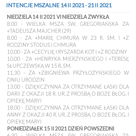
Kancelaria
INTENCJE MSZALNE 14 II 2021 - 21 II 2021
NIEDZIELA 14 II 2021 VI NIEDZIELA ZWYKŁA
Galeria
8.00 - WIELKA MSZA ŚW. GREGORIAŃSKA ZA
Dekanat
+TADEUSZA MAJCHER (29)
Nowy
8.00 - ZA +MARIĘ CHMURA W 23 R. ŚM. I +Z
Staw
RODZINY STODUŚ I CHMURA
Kapituła
10.00 - ZA +CECYLIĘ I RYSZARDA KOT I +Z RODZINY
Kolegiacka
10.00 - ZA +HENRYKA MIERZYŃSKIEGO I +TERESĘ
Duszpasterze
SŁUPCZEWSKĄ W 15 R. ŚM.
11.30 - ZA +ZBIGNIEWA PRZYŁOŻYŃSKIEGO W
Polecane
DNIU URODZIN
strony
13.00 - DZIĘKCZYNNA ZA OTRZYMANE ŁASKI DLA
Ochrona
DARII Z OKAZJI 18 R. UR. Z PROŚBĄ O BOŻE BŁOG. I
Małoletnich
OPIEKĘ MARYI
18.00 - DZIĘKCZYNNA ZA OTRZYMANE ŁASKI DLA
ANNY Z OKAZJI 40 R. UR. Z PROŚBĄ O BOŻE BŁOG. I
OPIEKĘ MARYI
PONIEDZIAŁEK 15 II 2021 DZIEŃ POWSZEDNI
6.30 - WIELKA MSZA ŚW. GREGORIAŃSKA ZA