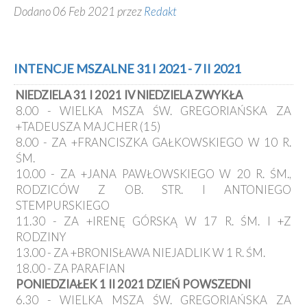
Dodano 06 Feb 2021 przez
Redakt
INTENCJE MSZALNE 31 I 2021 - 7 II 2021
NIEDZIELA 31 I 2021 IV NIEDZIELA ZWYKŁA
8.00 - WIELKA MSZA ŚW. GREGORIAŃSKA ZA
+TADEUSZA MAJCHER (15)
8.00 - ZA +FRANCISZKA GAŁKOWSKIEGO W 10 R.
ŚM.
10.00 - ZA +JANA PAWŁOWSKIEGO W 20 R. ŚM.,
RODZICÓW Z OB. STR. I ANTONIEGO
STEMPURSKIEGO
11.30 - ZA +IRENĘ GÓRSKĄ W 17 R. ŚM. I +Z
RODZINY
13.00 - ZA +BRONISŁAWA NIEJADLIK W 1 R. ŚM.
18.00 - ZA PARAFIAN
PONIEDZIAŁEK 1 II 2021 DZIEŃ POWSZEDNI
6.30 - WIELKA MSZA ŚW. GREGORIAŃSKA ZA