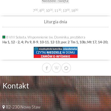
Niedziele i święta:
00
00
00
30
00
00
7
, 8
, 10
, 11
, 13
, 18
Liturgia dnia
8 VIII Sobota. Wspomnienie św. Dominika, prezbitera
Ha 1, 12 - 2, 4; Ps 9, 8-9. 10-11. 12-13; por. 2 Tm 1, 10b; Mt 17, 14-20;
Kontakt
82-230 Nowy Staw