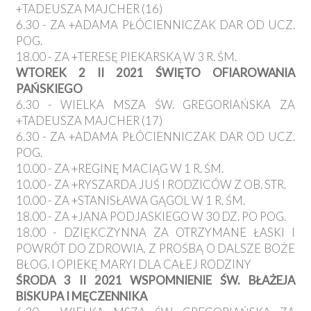
+TADEUSZA MAJCHER (16)
6.30 - ZA +ADAMA PŁÓCIENNICZAK DAR OD UCZ.
POG.
18.00 - ZA +TERESĘ PIEKARSKĄ W 3 R. ŚM.
WTOREK 2 II 2021 ŚWIĘTO OFIAROWANIA
PAŃSKIEGO
6.30 - WIELKA MSZA ŚW. GREGORIAŃSKA ZA
+TADEUSZA MAJCHER (17)
6.30 - ZA +ADAMA PŁÓCIENNICZAK DAR OD UCZ.
POG.
10.00 - ZA +REGINĘ MACIĄG W 1 R. ŚM.
10.00 - ZA +RYSZARDA JUŚ I RODZICÓW Z OB. STR.
10.00 - ZA +STANISŁAWA GĄGOL W 1 R. ŚM.
18.00 - ZA +JANA PODJASKIEGO W 30 DZ. PO POG.
18.00 - DZIĘKCZYNNA ZA OTRZYMANE ŁASKI I
POWRÓT DO ZDROWIA, Z PROŚBĄ O DALSZE BOŻE
BŁOG. I OPIEKĘ MARYI DLA CAŁEJ RODZINY
ŚRODA 3 II 2021 WSPOMNIENIE ŚW. BŁAŻEJA
BISKUPA I MĘCZENNIKA