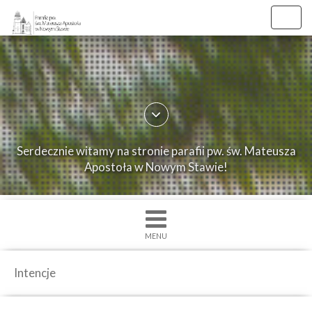
Toggl
navig
×
Strona
główna
O
Serdecznie witamy na stronie parafii pw. św. Mateusza
parafii
Apostoła w Nowym Stawie!
Ogłoszenia
Intencje
Grupy
MENU
duszpasterskie
Msze
Intencje
św.
i
Nabożenstwa