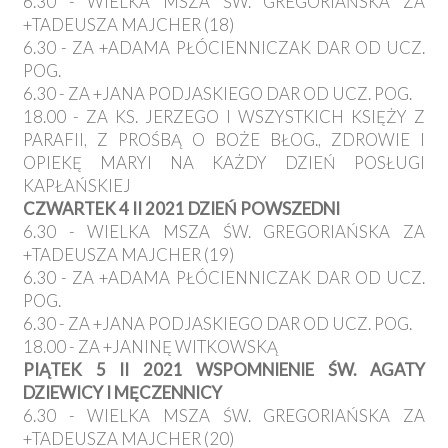
6.30 - WIELKA MSZA ŚW. GREGORIAŃSKA ZA
+TADEUSZA MAJCHER (18)
6.30 - ZA +ADAMA PŁÓCIENNICZAK DAR OD UCZ.
POG.
6.30 - ZA +JANA PODJASKIEGO DAR OD UCZ. POG.
18.00 - ZA KS. JERZEGO I WSZYSTKICH KSIĘŻY Z
PARAFII, Z PROŚBĄ O BOŻE BŁOG., ZDROWIE I
OPIEKĘ MARYI NA KAŻDY DZIEŃ POSŁUGI
KAPŁAŃSKIEJ
CZWARTEK 4 II 2021 DZIEŃ POWSZEDNI
6.30 - WIELKA MSZA ŚW. GREGORIAŃSKA ZA
+TADEUSZA MAJCHER (19)
6.30 - ZA +ADAMA PŁÓCIENNICZAK DAR OD UCZ.
POG.
6.30 - ZA +JANA PODJASKIEGO DAR OD UCZ. POG.
18.00 - ZA +JANINĘ WITKOWSKĄ
PIĄTEK 5 II 2021 WSPOMNIENIE ŚW. AGATY
DZIEWICY I MĘCZENNICY
6.30 - WIELKA MSZA ŚW. GREGORIAŃSKA ZA
+TADEUSZA MAJCHER (20)