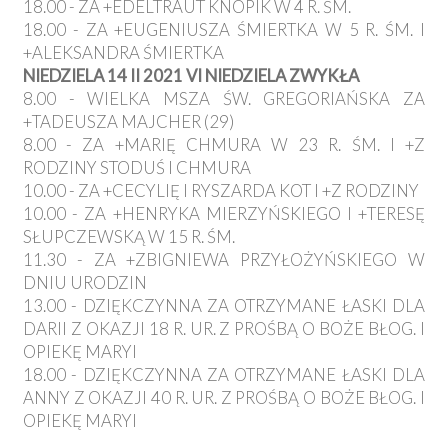
18.00 - ZA +EDELTRAUT KNOPIK W 4 R. ŚM.
18.00 - ZA +EUGENIUSZA ŚMIERTKA W 5 R. ŚM. I
+ALEKSANDRA ŚMIERTKA
NIEDZIELA 14 II 2021 VI NIEDZIELA ZWYKŁA
8.00 - WIELKA MSZA ŚW. GREGORIAŃSKA ZA
+TADEUSZA MAJCHER (29)
8.00 - ZA +MARIĘ CHMURA W 23 R. ŚM. I +Z
RODZINY STODUŚ I CHMURA
10.00 - ZA +CECYLIĘ I RYSZARDA KOT I +Z RODZINY
10.00 - ZA +HENRYKA MIERZYŃSKIEGO I +TERESĘ
SŁUPCZEWSKĄ W 15 R. ŚM.
11.30 - ZA +ZBIGNIEWA PRZYŁOŻYŃSKIEGO W
DNIU URODZIN
13.00 - DZIĘKCZYNNA ZA OTRZYMANE ŁASKI DLA
DARII Z OKAZJI 18 R. UR. Z PROŚBĄ O BOŻE BŁOG. I
OPIEKĘ MARYI
18.00 - DZIĘKCZYNNA ZA OTRZYMANE ŁASKI DLA
ANNY Z OKAZJI 40 R. UR. Z PROŚBĄ O BOŻE BŁOG. I
OPIEKĘ MARYI