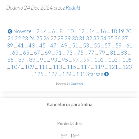
Dodano 24 Dec 2024 przez
Redakt
Nowsze
...
2
...
4
...
6
...
8
...
10
...
12
...
14
...
16
...
18
19
20
21
22
23
24
25
26
27
28
29
30
31
32
33
34
35
36
37
...
39
...
41
...
43
...
45
...
47
...
49
...
51
...
53
...
55
...
57
...
59
...
61
...
63
...
65
...
67
...
69
...
71
...
73
...
75
...
77
...
79
...
81
...
83
...
85
...
87
...
89
...
91
...
93
...
95
...
97
...
99
...
101
...
103
...
105
...
107
...
109
...
111
...
113
...
115
...
117
...
119
...
121
...
123
...
125
...
127
...
129
...
131
Starsze
Powered by
CuteNews
Kancelaria parafialna
Poniedziałek
00
00
8
- 10