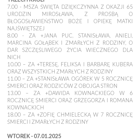
7.00 - MSZA ŚWIĘTA DZIĘKCZYNNA Z OKAZJI 65
URODZIN MIROSŁAWA, Z PROŚBĄ O
BŁOGOSŁAWIEŃSTWO BOŻE I OPIEKĘ MATKI
NAJŚWIĘTSZEJ
8.00 - ZA +JANA PUC, STANISŁAWA, ANIELI,
MARCINA GOŁĄBEK I ZMARŁYCH Z RODZINY, O
DAR SZCZĘŚLIWEGO ŻYCIA WIECZNEGO DLA
NICH
10.00 – ZA +TERESĘ, FELIKSA I BARBARĘ KUBERA
ORAZ WSZYSTKICH ZMARŁYCH Z RODZINY
11.00 – ZA +STANISŁAWA OGÓREK W 5 ROCZNICĘ
ŚMIERCI ORAZ RODZICÓW Z OBOJGA STRON
13.00 – ZA +DAWIDA KOWNACKIEGO W 6
ROCZNICĘ SMIERCI ORAZ GRZEGORZA I ROMANA
KOWNACKICH
18.00 – ZA +ZOFIĘ CHMIELECKĄ W 7 ROCZNICĘ
ŚMIERCI I ZMARŁYCH Z RODZINY
WTOREK - 07.01.2025