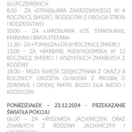
SŁUPCZEWSKICH
8.00 - ZA +STANISŁAWA ZAKRZEWSKIEGO W 4
ROCZNICĘ ŚMIERCI, RODZICÓW Z OBOJGA STRON
I RODZEŃSTWO
10.00 – ZA +JAROSŁAWA ŁOŚ, STANISŁAWĘ,
MARIANA I BRATA STEFANA
11.30 – ZA +TOMASZA ŁOŚ W ROCZNICĘ ŚMIERCI
13.00 – ZA +BARBARĘ NIEWIADOMSKĄ W 12
ROCZNICĘ ŚMIERCI I WSZYSTKICH ZMARŁYCH Z
RODZINY
18.00 – MSZA ŚWIĘTA DZIĘKCZYNNA Z OKAZJI 8
ROCZNICY URODZIN OLIWIERA Z PROŚBĄ O
ZDROWIE I OPIEKĘ MATKI BOŻEJ DLA NIEGO I
RODZICÓW
PONIEDZIAŁEK – 23.12.2024 - PRZEKAZANIE
ŚWIATŁA POKOJU
06.00 – ZA +RYSZARDA JACHIMCZYK ORAZ
ZMARŁYCH Z RODZINY JACHIMCZYK I