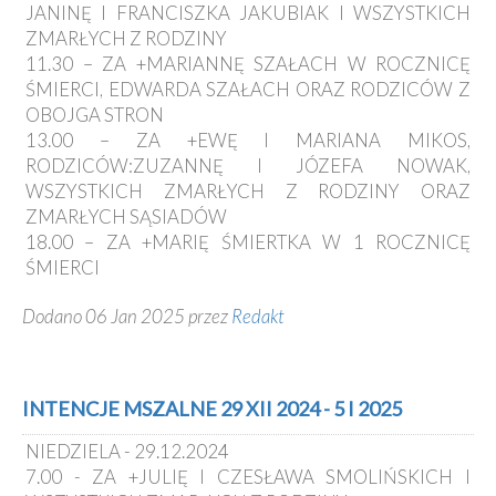
JANINĘ I FRANCISZKA JAKUBIAK I WSZYSTKICH
ZMARŁYCH Z RODZINY
11.30 – ZA +MARIANNĘ SZAŁACH W ROCZNICĘ
ŚMIERCI, EDWARDA SZAŁACH ORAZ RODZICÓW Z
OBOJGA STRON
13.00 – ZA +EWĘ I MARIANA MIKOS,
RODZICÓW:ZUZANNĘ I JÓZEFA NOWAK,
WSZYSTKICH ZMARŁYCH Z RODZINY ORAZ
ZMARŁYCH SĄSIADÓW
18.00 – ZA +MARIĘ ŚMIERTKA W 1 ROCZNICĘ
ŚMIERCI
Dodano 06 Jan 2025 przez
Redakt
INTENCJE MSZALNE 29 XII 2024 - 5 I 2025
NIEDZIELA - 29.12.2024
7.00 - ZA +JULIĘ I CZESŁAWA SMOLIŃSKICH I