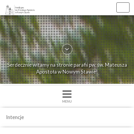
Toggl
navig
×
Strona
główna
O
Serdecznie witamy na stronie parafii pw. św. Mateusza
parafii
Apostoła w Nowym Stawie!
Ogłoszenia
Intencje
Grupy
MENU
duszpasterskie
Msze
Intencje
św.
i
Nabożenstwa