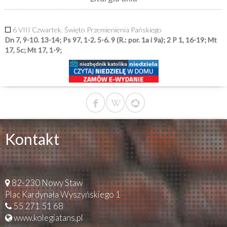
6 VIII Czwartek. Święto Przemienienia Pańskiego
Dn 7, 9-10. 13-14; Ps 97, 1-2. 5-6. 9 (R.: por. 1a i 9a); 2 P 1, 16-19; Mt
17, 5c; Mt 17, 1-9;
Kontakt
82-230 Nowy Staw
Plac Kardynała Wyszyńskiego 1
55 271 51 68
www.kolegiatans.pl