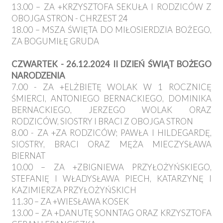
13.00 – ZA +KRZYSZTOFA SEKUŁA I RODZICÓW Z
OBOJGA STRON - CHRZEST 24
18.00 – MSZA ŚWIĘTA DO MIŁOSIERDZIA BOŻEGO,
ZA BOGUMIŁĘ GRUDA
CZWARTEK - 26.12.2024 II DZIEŃ ŚWIĄT BOŻEGO
NARODZENIA
7.00 - ZA +ELŻBIETĘ WOLAK W 1 ROCZNICĘ
ŚMIERCI, ANTONIEGO BERNACKIEGO, DOMINIKA
BERNACKIEGO, JERZEGO WOLAK ORAZ
RODZICÓW, SIOSTRY I BRACI Z OBOJGA STRON
8.00 - ZA +ZA RODZICÓW; PAWŁA I HILDEGARDĘ,
SIOSTRY, BRACI ORAZ MĘŻA MIECZYSŁAWA
BIERNAT
10.00 – ZA +ZBIGNIEWA PRZYŁOŻYŃSKIEGO,
STEFANIĘ I WŁADYSŁAWA PIECH, KATARZYNĘ I
KAZIMIERZA PRZYŁOŻYŃSKICH
11.30 – ZA +WIESŁAWA KOSEK
13.00 – ZA +DANUTĘ SONNTAG ORAZ KRZYSZTOFA