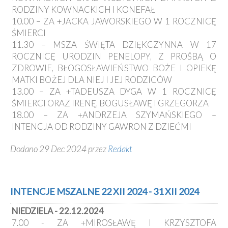
RODZINY KOWNACKICH I KONEFAŁ
10.00 – ZA +JACKA JAWORSKIEGO W 1 ROCZNICĘ
ŚMIERCI
11.30 – MSZA ŚWIĘTA DZIĘKCZYNNA W 17
ROCZNICĘ URODZIN PENELOPY, Z PROŚBĄ O
ZDROWIE, BŁOGOSŁAWIEŃSTWO BOŻE I OPIEKĘ
MATKI BOŻEJ DLA NIEJ I JEJ RODZICÓW
13.00 – ZA +TADEUSZA DYGA W 1 ROCZNICĘ
ŚMIERCI ORAZ IRENĘ, BOGUSŁAWĘ I GRZEGORZA
18.00 – ZA +ANDRZEJA SZYMAŃSKIEGO –
INTENCJA OD RODZINY GAWRON Z DZIEĆMI
Dodano 29 Dec 2024 przez
Redakt
INTENCJE MSZALNE 22 XII 2024 - 31 XII 2024
NIEDZIELA - 22.12.2024
7.00 - ZA +MIROSŁAWĘ I KRZYSZTOFA