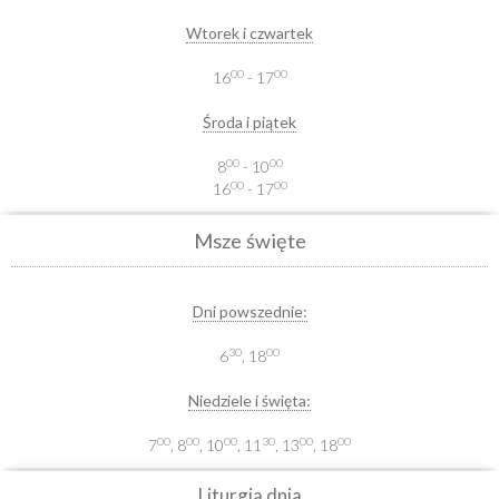
Wtorek i czwartek
00
00
16
- 17
Środa i piątek
00
00
8
- 10
00
00
16
- 17
Msze święte
Dni powszednie:
30
00
6
, 18
Niedziele i święta:
00
00
00
30
00
00
7
, 8
, 10
, 11
, 13
, 18
Liturgia dnia