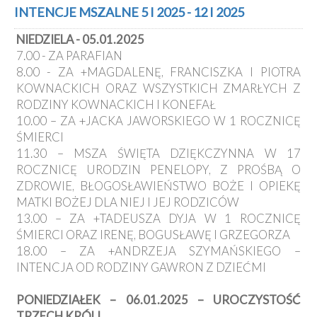
Kancelaria
INTENCJE MSZALNE 5 I 2025 - 12 I 2025
NIEDZIELA - 05.01.2025
Galeria
7.00 - ZA PARAFIAN
Dekanat
8.00 - ZA +MAGDALENĘ, FRANCISZKA I PIOTRA
Nowy
KOWNACKICH ORAZ WSZYSTKICH ZMARŁYCH Z
Staw
RODZINY KOWNACKICH I KONEFAŁ
Kapituła
10.00 – ZA +JACKA JAWORSKIEGO W 1 ROCZNICĘ
Kolegiacka
ŚMIERCI
Duszpasterze
11.30 – MSZA ŚWIĘTA DZIĘKCZYNNA W 17
ROCZNICĘ URODZIN PENELOPY, Z PROŚBĄ O
Polecane
ZDROWIE, BŁOGOSŁAWIEŃSTWO BOŻE I OPIEKĘ
strony
MATKI BOŻEJ DLA NIEJ I JEJ RODZICÓW
Ochrona
13.00 – ZA +TADEUSZA DYJA W 1 ROCZNICĘ
Małoletnich
ŚMIERCI ORAZ IRENĘ, BOGUSŁAWĘ I GRZEGORZA
18.00 – ZA +ANDRZEJA SZYMAŃSKIEGO –
INTENCJA OD RODZINY GAWRON Z DZIEĆMI
PONIEDZIAŁEK – 06.01.2025 – UROCZYSTOŚĆ
TRZECH KRÓLI