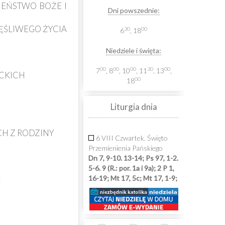
IEŃSTWO BOŻE I
Dni powszednie:
ZĘŚLIWEGO ŻYCIA
30
00
6
, 18
Niedziele i święta:
00
00
00
30
00
7
, 8
, 10
, 11
, 13
,
ACKICH
00
18
Liturgia dnia
CH Z RODZINY
6 VIII Czwartek. Święto
Przemienienia Pańskiego
Dn 7, 9-10. 13-14; Ps 97, 1-2.
5-6. 9 (R.: por. 1a i 9a); 2 P 1,
K
16-19; Mt 17, 5c; Mt 17, 1-9;