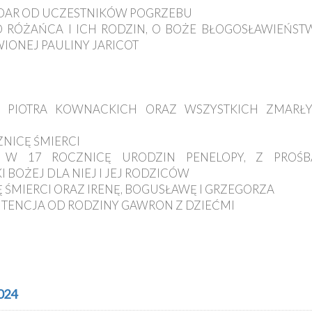
- DAR OD UCZESTNIKÓW POGRZEBU
 RÓŻAŃCA I ICH RODZIN, O BOŻE BŁOGOSŁAWIEŃST
IONEJ PAULINY JARICOT
 I PIOTRA KOWNACKICH ORAZ WSZYSTKICH ZMARŁ
ZNICĘ ŚMIERCI
A W 17 ROCZNICĘ URODZIN PENELOPY, Z PROŚB
 BOŻEJ DLA NIEJ I JEJ RODZICÓW
Ę ŚMIERCI ORAZ IRENĘ, BOGUSŁAWĘ I GRZEGORZA
INTENCJA OD RODZINY GAWRON Z DZIEĆMI
024