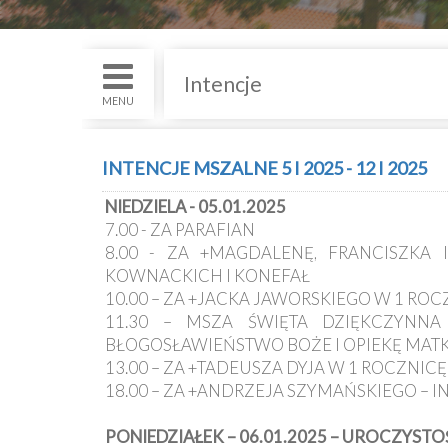
św.
i
Nabożenstwa
Intencje
Kancelaria
MENU
Galeria
INTENCJE MSZALNE 5 I 2025 - 12 I 2025
Dekanat
NIEDZIELA - 05.01.2025
Nowy
7.00 - ZA PARAFIAN
Staw
8.00 - ZA +MAGDALENĘ, FRANCISZKA
Kapituła
KOWNACKICH I KONEFAŁ
Kolegiacka
10.00 – ZA +JACKA JAWORSKIEGO W 1 ROC
11.30 – MSZA ŚWIĘTA DZIĘKCZYNN
Duszpasterze
BŁOGOSŁAWIEŃSTWO BOŻE I OPIEKĘ MATKI
13.00 – ZA +TADEUSZA DYJA W 1 ROCZNIC
18.00 – ZA +ANDRZEJA SZYMAŃSKIEGO – 
Polecane
strony
PONIEDZIAŁEK – 06.01.2025 – UROCZYST