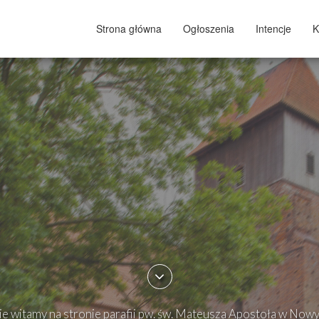
Strona główna
Ogłoszenia
Intencje
K
e witamy na stronie parafii pw. św. Mateusza Apostoła w Now