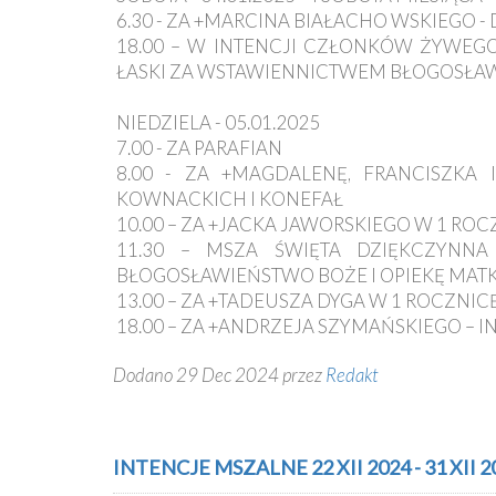
6.30 - ZA +MARCINA BIAŁACHO WSKIEGO 
18.00 – W INTENCJI CZŁONKÓW ŻYWEGO
ŁASKI ZA WSTAWIENNICTWEM BŁOGOSŁAW
NIEDZIELA - 05.01.2025
7.00 - ZA PARAFIAN
8.00 - ZA +MAGDALENĘ, FRANCISZKA
KOWNACKICH I KONEFAŁ
10.00 – ZA +JACKA JAWORSKIEGO W 1 ROC
11.30 – MSZA ŚWIĘTA DZIĘKCZYNN
BŁOGOSŁAWIEŃSTWO BOŻE I OPIEKĘ MATKI
13.00 – ZA +TADEUSZA DYGA W 1 ROCZNIC
18.00 – ZA +ANDRZEJA SZYMAŃSKIEGO – 
Dodano 29 Dec 2024 przez
Redakt
INTENCJE MSZALNE 22 XII 2024 - 31 XII 2