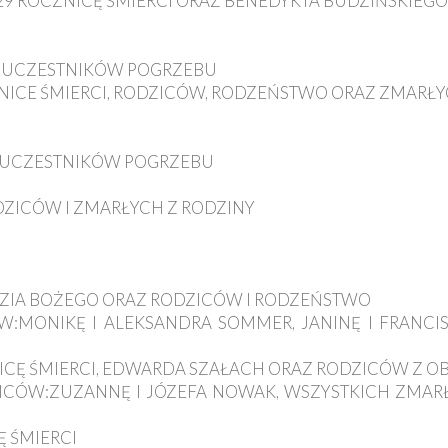
 29 ROCZNICĘ ŚMIERCI ORAZ BENEDYKTA BUDZIŃSKIEGO
 OD UCZESTNIKÓW POGRZEBU
ZNICE ŚMIERCI, RODZICÓW, RODZEŃSTWO ORAZ ZMARŁY
 OD UCZESTNIKÓW POGRZEBU
RODZICÓW I ZMARŁYCH Z RODZINY
RDZIA BOŻEGO ORAZ RODZICÓW I RODZEŃSTWO
ÓW:MONIKĘ I ALEKSANDRA SOMMER, JANINĘ I FRANCIS
NICĘ ŚMIERCI, EDWARDA SZAŁACH ORAZ RODZICÓW Z O
DZICÓW:ZUZANNĘ I JÓZEFA NOWAK, WSZYSTKICH ZMAR
Ę ŚMIERCI