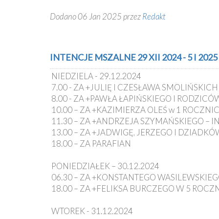
Dodano 06 Jan 2025 przez
Redakt
INTENCJE MSZALNE 29 XII 2024 - 5 I 2025
NIEDZIELA - 29.12.2024
7.00 - ZA +JULIĘ I CZESŁAWA SMOLIŃSKI
8.00 - ZA +PAWŁA ŁAPIŃSKIEGO I RODZIC
10.00 – ZA +KAZIMIERZA OLEŚ w 1 ROCZNI
11.30 – ZA +ANDRZEJA SZYMAŃSKIEGO – 
13.00 – ZA +JADWIGĘ, JERZEGO I DZIADK
18.00 – ZA PARAFIAN
PONIEDZIAŁEK – 30.12.2024
06.30 – ZA +KONSTANTEGO WASILEWSKIE
18.00 – ZA +FELIKSA BURCZEGO W 5 ROCZ
WTOREK - 31.12.2024