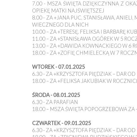
Ochrona
7.00 - MSZA ŚWIĘTA DZIĘKCZYNNA Z OK
Małoletnich
OPIEKĘ MATKI NAJŚWIĘTSZEJ
8.00 - ZA +JANA PUC, STANISŁAWA, ANIEL
WIECZNEGO DLA NICH
10.00 – ZA +TERESĘ, FELIKSA I BARBARĘ
11.00 – ZA +STANISŁAWA OGÓREK W 5 RO
13.00 – ZA +DAWIDA KOWNACKIEGO W 6 
18.00 – ZA +ZOFIĘ CHMIELECKĄ W 7 ROCZ
WTOREK - 07.01.2025
6.30 - ZA +KRZYSZTOFA PIĘDZIAK – DAR
18.00 – ZA +FELIKSA JAKUBIAK W ROCZNI
ŚRODA - 08.01.2025
6.30 - ZA PARAFIAN
18.00 – MSZA ŚWIĘTA POPOGRZEBOWA ZA
CZWARTEK - 09.01.2025
6.30 - ZA +KRZYSZTOFA PIĘDZIAK – DAR