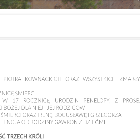
 I PIOTRA KOWNACKICH ORAZ WSZYSTKICH ZMARŁ
ZNICĘ ŚMIERCI
A W 17 ROCZNICĘ URODZIN PENELOPY, Z PROŚB
 BOŻEJ DLA NIEJ I JEJ RODZICÓW
Ę ŚMIERCI ORAZ IRENĘ, BOGUSŁAWĘ I GRZEGORZA
INTENCJA OD RODZINY GAWRON Z DZIEĆMI
OŚĆ TRZECH KRÓLI