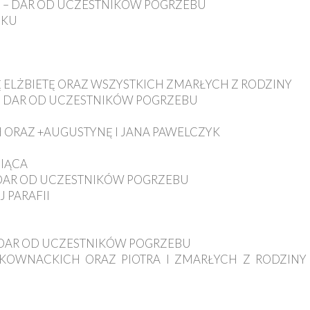
O – DAR OD UCZESTNIKÓW POGRZEBU
OKU
Ę ELŻBIETĘ ORAZ WSZYSTKICH ZMARŁYCH Z RODZINY
 - DAR OD UCZESTNIKÓW POGRZEBU
CH ORAZ +AUGUSTYNĘ I JANA PAWELCZYK
SIĄCA
- DAR OD UCZESTNIKÓW POGRZEBU
 PARAFII
- DAR OD UCZESTNIKÓW POGRZEBU
A KOWNACKICH ORAZ PIOTRA I ZMARŁYCH Z RODZIN