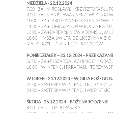
NIEDZIELA - 22.12.2024
7.00 - ZA +MIROSŁAWĘ I KRZYSZTOFA SŁ
8.00 - ZA +STANISŁAWA ZAKRZEWSKIEGO 
10.00 – ZA +JAROSŁAWA ŁOŚ, STANISŁAWĘ,
11.30 – ZA +TOMASZA ŁOŚ W ROCZNICĘ ŚM
13.00 – ZA +BARBARĘ NIEWIADOMSKĄ W 1
18.00 – MSZA ŚWIĘTA DZIĘKCZYNNA Z O
MATKI BOŻEJ DLA NIEGO I RODZICÓW
PONIEDZIAŁEK – 23.12.2024 - PRZEKAZAN
06.00 – ZA +RYSZARDA JACHIMCZYK ORA
18.00 – W INTENCJI PARAFIAN, KTÓRZY W
WTOREK - 24.12.2024 – WIGILIA BOŻEGO 
22.00 – PASTERKA W INTENCJI RODZIN Z D
24.00 – PASTERKA W INTENCJI WSZYSTKIC
ŚRODA - 25.12.2024 – BOŻE NARODZENIE
8.00 - ZA +JULIĘ PORASZKA