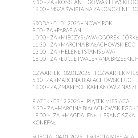
6.30 – ZA +KONSTANTEGO WASILEWSKIEG
18.00 – MSZA ŚWIĘTA NA ZAKOŃCZENIE R
ŚRODA - 01.01.2025 – NOWY ROK
8.00 - ZA +PARAFIAN
10.00 – ZA +MIECZYSŁAWA OGÓREK, CÓRK
11.30 – ZA +MARCINA BIAŁACHOWSKIEGO
13.00 – ZA +HELENĘ I STANISŁAWA
18.00 – ZA +ŁUCJĘ I WALERIANA BRZESKI
CZWARTEK - 02.01.2025 – I CZWARTEK MIE
6.30 - ZA +MARCINA BIAŁACHOWSKIEGO 
18.00 – ZA ZMARŁYCH KAPŁANÓW Z NASZEJ
PIĄTEK - 03.12.2025 – I PIĄTEK MIESIĄCA
6.30 – ZA +MARCINA BIAŁACHOWSKIEGO 
18.00 – ZA +MAGDALENĘ I FRANCISZK
KONEFAŁ
SOBOTA - 04.01.2025 – I SOBOTA MIESIĄCA