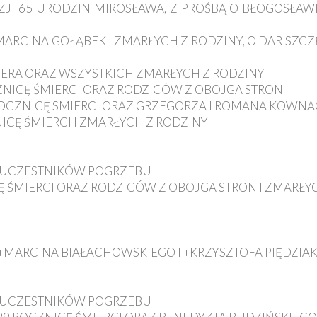
AZJI 65 URODZIN MIROSŁAWA, Z PROŚBĄ O BŁOGOSŁAW
I, MARCINA GOŁĄBEK I ZMARŁYCH Z RODZINY, O DAR SZC
 KUBERA ORAZ WSZYSTKICH ZMARŁYCH Z RODZINY
CZNICĘ ŚMIERCI ORAZ RODZICÓW Z OBOJGA STRON
ROCZNICĘ SMIERCI ORAZ GRZEGORZA I ROMANA KOWN
NICĘ ŚMIERCI I ZMARŁYCH Z RODZINY
 OD UCZESTNIKÓW POGRZEBU
CĘ ŚMIERCI ORAZ RODZICÓW Z OBOJGA STRON I ZMARŁY
 +MARCINA BIAŁACHOWSKIEGO I +KRZYSZTOFA PIĘDZIA
 OD UCZESTNIKÓW POGRZEBU