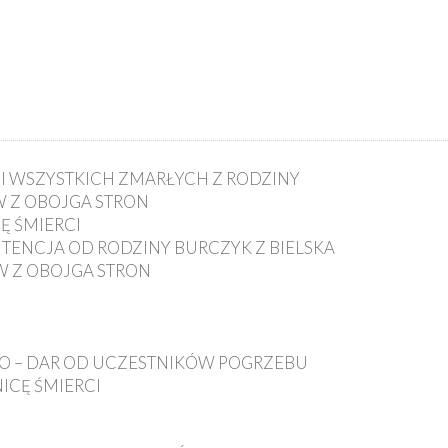
CH I WSZYSTKICH ZMARŁYCH Z RODZINY
ÓW Z OBOJGA STRON
CĘ ŚMIERCI
INTENCJA OD RODZINY BURCZYK Z BIELSKA
ÓW Z OBOJGA STRON
GO – DAR OD UCZESTNIKÓW POGRZEBU
NICĘ ŚMIERCI