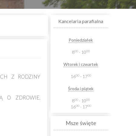
Kancelaria parafialna
Poniedziałek
00
00
8
- 10
Wtorek i czwartek
00
00
YCH Z RODZINY
16
- 17
Środa i piątek
Ą O ZDROWIE,
00
00
8
- 10
00
00
16
- 17
Msze święte