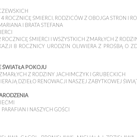
UPCZEWSKICH
W 4 ROCZNICĘ ŚMIERCI, RODZICÓW Z OBOJGA STRON I 
 MARIANA I BRATA STEFANA
IERCI
2 ROCZNICĘ ŚMIERCI I WSZYSTKICH ZMARŁYCH Z RODZI
KAZJI 8 ROCZNICY URODZIN OLIWIERA Z PROŚBĄ O ZD
IE ŚWIATŁA POKOJU
Z ZMARŁYCH Z RODZINY JACHIMCZYK I GRUBECKICH
SPIERAJĄ DZIEŁO RENOWACJI NASZEJ ZABYTKOWEJ ŚWIĄ
NARODZENIA
ZIEĆMI
H PARAFIAN I NASZYCH GOŚCI