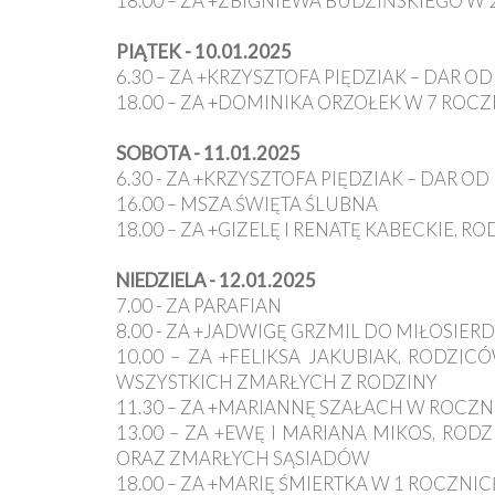
18.00 – ZA +ZBIGNIEWA BUDZIŃSKIEGO W
PIĄTEK - 10.01.2025
6.30 – ZA +KRZYSZTOFA PIĘDZIAK – DAR
18.00 – ZA +DOMINIKA ORZOŁEK W 7 ROC
SOBOTA - 11.01.2025
6.30 - ZA +KRZYSZTOFA PIĘDZIAK – DAR
16.00 – MSZA ŚWIĘTA ŚLUBNA
18.00 – ZA +GIZELĘ I RENATĘ KABECKIE, 
NIEDZIELA - 12.01.2025
7.00 - ZA PARAFIAN
8.00 - ZA +JADWIGĘ GRZMIL DO MIŁOSIE
10.00 – ZA +FELIKSA JAKUBIAK, RODZIC
WSZYSTKICH ZMARŁYCH Z RODZINY
11.30 – ZA +MARIANNĘ SZAŁACH W ROCZ
13.00 – ZA +EWĘ I MARIANA MIKOS, RO
ORAZ ZMARŁYCH SĄSIADÓW
18.00 – ZA +MARIĘ ŚMIERTKA W 1 ROCZNIC