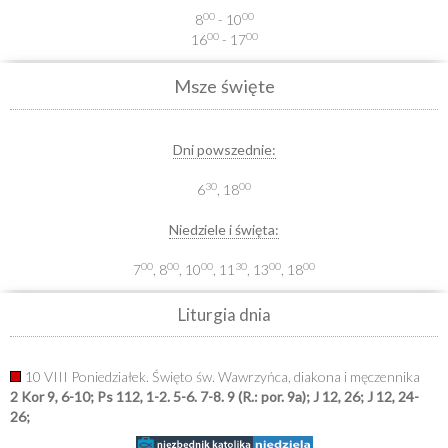
00
00
8
- 10
00
00
16
- 17
Msze święte
Dni powszednie:
30
00
6
, 18
Niedziele i święta:
00
00
00
30
00
00
7
, 8
, 10
, 11
, 13
, 18
Liturgia dnia
10 VIII Poniedziałek. Święto św. Wawrzyńca, diakona i męczennika
2 Kor 9, 6-10; Ps 112, 1-2. 5-6. 7-8. 9 (R.: por. 9a); J 12, 26; J 12, 24-
26;