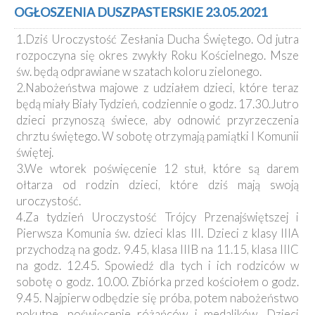
Kancelaria
OGŁOSZENIA DUSZPASTERSKIE 23.05.2021
1.Dziś Uroczystość Zesłania Ducha Świętego. Od jutra
Galeria
rozpoczyna się okres zwykły Roku Kościelnego. Msze
Dekanat
św. będą odprawiane w szatach koloru zielonego.
Nowy
2.Nabożeństwa majowe z udziałem dzieci, które teraz
Staw
będą miały Biały Tydzień, codziennie o godz. 17.30.Jutro
Kapituła
dzieci przynoszą świece, aby odnowić przyrzeczenia
Kolegiacka
chrztu świętego. W sobotę otrzymają pamiątki I Komunii
Duszpasterze
świętej.
3.We wtorek poświęcenie 12 stuł, które są darem
Polecane
ołtarza od rodzin dzieci, które dziś mają swoją
strony
uroczystość.
Ochrona
4.Za tydzień Uroczystość Trójcy Przenajświętszej i
Małoletnich
Pierwsza Komunia św. dzieci klas III. Dzieci z klasy IIIA
przychodzą na godz. 9.45, klasa IIIB na 11.15, klasa IIIC
na godz. 12.45. Spowiedź dla tych i ich rodziców w
sobotę o godz. 10.00. Zbiórka przed kościołem o godz.
9.45. Najpierw odbędzie się próba, potem nabożeństwo
pokutne, poświęcenie różańców i medalików. Dzieci