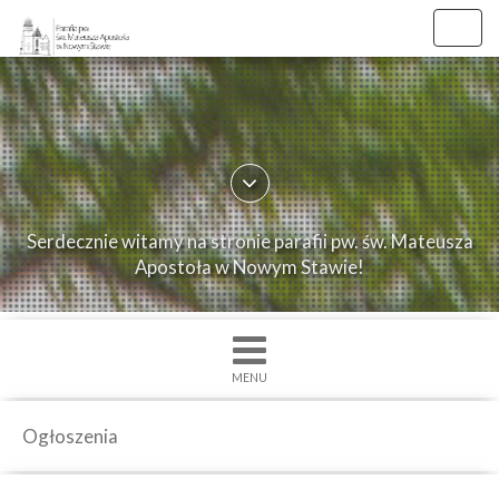
Toggl
navig
×
Strona
główna
O
Serdecznie witamy na stronie parafii pw. św. Mateusza
parafii
Apostoła w Nowym Stawie!
Ogłoszenia
Intencje
Grupy
MENU
duszpasterskie
Msze
Ogłoszenia
św.
i
Nabożenstwa