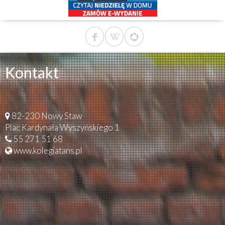
Kontakt
82-230 Nowy Staw
Plac Kardynała Wyszyńskiego 1
55 271 51 68
www.kolegiatans.pl