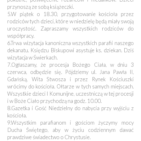
przynoszą ze sobą książeczki.
5.W piątek o 18.30, przygotowanie kościoła przez
rodziców tych dzieci, które w niedzielę będą miały swoją
uroczystość. Zapraszamy wszystkich rodziców do
współpracy.
6.Trwa wizytacja kanoniczna wszystkich parafii naszego
dekanatu. Księdzu Biskupowi asystuje ks. dziekan. Dziś
wizytacja w Świerkach.
7.Ogłaszamy, że procesja Bożego Ciała, w dniu 3
czerwca, odbędzie się. Pójdziemy ul. Jana Pawła II,
Gdańską, Wita Stwosza i przez Rynek Kościuszki
wrócimy do kościoła. Ołtarze w tych samych miejscach.
Wszystkie dzieci I Komunijne, uczestniczą w tej procesji
i w Boże Ciało przychodzą na godz. 10.00.
8.Gazetka i Gość Niedzielny do nabycia przy wyjściu z
kościoła.
9.Wszystkim parafianom i gościom życzymy mocy
Ducha Świętego, aby w życiu codziennym dawać
prawdziwe świadectwo o Chrystusie.