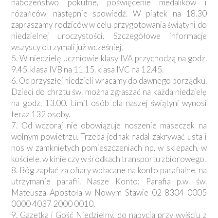
nabożeństwo pokutne, poświęcenie medalików i
różańców, następnie spowiedź. W piątek na 18.30
zapraszamy rodziców w celu przygotowania świątyni do
niedzielnej uroczystości. Szczegółowe informacje
wszyscy otrzymali już wcześniej.
5. W niedzielę uczniowie klasy IVA przychodzą na godz.
9.45, klasa IVB na 11.15, klasa IVC na 12.45.
6. Od przyszłej niedzieli wracamy do dawnego porządku.
Dzieci do chrztu św. można zgłaszać na każdą niedzielę
na godz. 13.00. Limit osób dla naszej świątyni wynosi
teraz 132 osoby.
7. Od wczoraj nie obowiązuje noszenie maseczek na
wolnym powietrzu. Trzeba jednak nadal zakrywać usta i
nos w zamkniętych pomieszczeniach np. w sklepach, w
kościele, w kinie czy w środkach transportu zbiorowego.
8. Bóg zapłać za ofiary wpłacane na konto parafialne, na
utrzymanie parafii. Nasze Konto: Parafia p.w. św.
Mateusza Apostoła w Nowym Stawie 02 8304 0005
0000 4037 2000 0010.
9. Gazetka i Gość Niedzielny, do nabycia przy wyjściu z