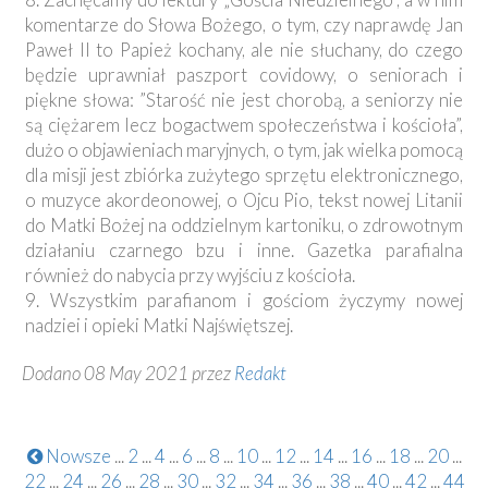
komentarze do Słowa Bożego, o tym, czy naprawdę Jan
Paweł II to Papież kochany, ale nie słuchany, do czego
będzie uprawniał paszport covidowy, o seniorach i
piękne słowa: ”Starość nie jest chorobą, a seniorzy nie
są ciężarem lecz bogactwem społeczeństwa i kościoła”,
dużo o objawieniach maryjnych, o tym, jak wielka pomocą
dla misji jest zbiórka zużytego sprzętu elektronicznego,
o muzyce akordeonowej, o Ojcu Pio, tekst nowej Litanii
do Matki Bożej na oddzielnym kartoniku, o zdrowotnym
działaniu czarnego bzu i inne. Gazetka parafialna
również do nabycia przy wyjściu z kościoła.
9. Wszystkim parafianom i gościom życzymy nowej
nadziei i opieki Matki Najświętszej.
Dodano 08 May 2021 przez
Redakt
Nowsze
...
2
...
4
...
6
...
8
...
10
...
12
...
14
...
16
...
18
...
20
...
22
...
24
...
26
...
28
...
30
...
32
...
34
...
36
...
38
...
40
...
42
...
44