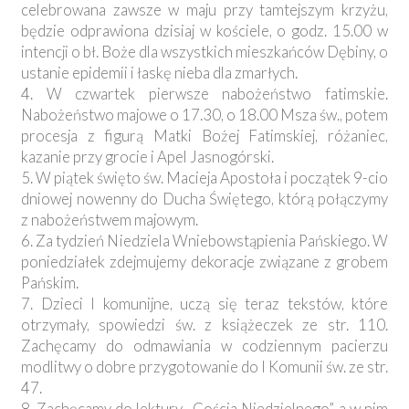
celebrowana zawsze w maju przy tamtejszym krzyżu,
będzie odprawiona dzisiaj w kościele, o godz. 15.00 w
intencji o bł. Boże dla wszystkich mieszkańców Dębiny, o
ustanie epidemii i łaskę nieba dla zmarłych.
4. W czwartek pierwsze nabożeństwo fatimskie.
Nabożeństwo majowe o 17.30, o 18.00 Msza św., potem
procesja z figurą Matki Bożej Fatimskiej, różaniec,
kazanie przy grocie i Apel Jasnogórski.
5. W piątek święto św. Macieja Apostoła i początek 9-cio
dniowej nowenny do Ducha Świętego, którą połączymy
z nabożeństwem majowym.
6. Za tydzień Niedziela Wniebowstąpienia Pańskiego. W
poniedziałek zdejmujemy dekoracje związane z grobem
Pańskim.
7. Dzieci I komunijne, uczą się teraz tekstów, które
otrzymały, spowiedzi św. z książeczek ze str. 110.
Zachęcamy do odmawiania w codziennym pacierzu
modlitwy o dobre przygotowanie do I Komunii św. ze str.
47.
8. Zachęcamy do lektury „Gościa Niedzielnego”, a w nim