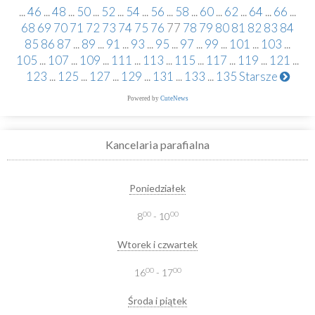
...
46
...
48
...
50
...
52
...
54
...
56
...
58
...
60
...
62
...
64
...
66
...
68
69
70
71
72
73
74
75
76
77
78
79
80
81
82
83
84
85
86
87
...
89
...
91
...
93
...
95
...
97
...
99
...
101
...
103
...
105
...
107
...
109
...
111
...
113
...
115
...
117
...
119
...
121
...
123
...
125
...
127
...
129
...
131
...
133
...
135
Starsze
Powered by
CuteNews
Kancelaria parafialna
Poniedziałek
00
00
8
- 10
Wtorek i czwartek
00
00
16
- 17
Środa i piątek