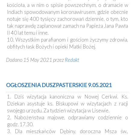
kościoła, a w nim o spisie powszechnym, o dramacie w
Indiach spowodowanym koronawirusem, gdzie obecnie
notuje się 400 tysięcy zachorowań dziennie, o tym, kto
tak naprawdę zaplanował zamach na Papieża Jana Pawła
II 40 lat temu i inne.
10. Wszystkim parafianom i gościom życzymy zdrowia,
obfitych łask Bożych i opieki Matki Bożej.
Dodano 15 May 2021 przez
Redakt
OGŁOSZENIA DUSZPASTERSKIE 9.05.2021
1. Dziś wizytacja kanoniczna w Nowej Cerkwi. Ks.
Dziekan asystuje ks. Biskupowi w wizytacjach z racji
swojego urzędu. Za tydzień wizytacja w Lisewie.
2. Nabożeństwa majowe, odprawiamy codziennie o
godz. 17.30.
3. Dla mieszkańców Dębiny, doroczna Msza św.,