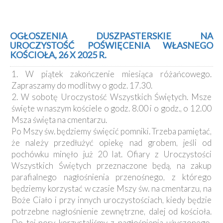
OGŁOSZENIA DUSZPASTERSKIE NA
UROCZYSTOŚĆ POŚWIĘCENIA WŁASNEGO
KOŚCIOŁA, 26 X 2025 R.
1. W piątek zakończenie miesiąca różańcowego.
Zapraszamy do modlitwy o godz. 17.30.
2. W sobotę Uroczystość Wszystkich Świętych. Msze
święte w naszym kościele o godz. 8.00 i o godz., o 12.00
Msza święta na cmentarzu.
Po Mszy św. będziemy święcić pomniki. Trzeba pamiętać,
że należy przedłużyć opiekę nad grobem, jeśli od
pochówku minęło już 20 lat. Ofiary z Uroczystości
Wszystkich Świętych przeznaczone będą, na zakup
parafialnego nagłośnienia przenośnego, z którego
będziemy korzystać w czasie Mszy św. na cmentarzu, na
Boże Ciało i przy innych uroczystościach, kiedy będzie
potrzebne nagłośnienie zewnętrzne, dalej od kościoła.
Do tej pory korzystaliśmy z nagłośnienia użyczonego.