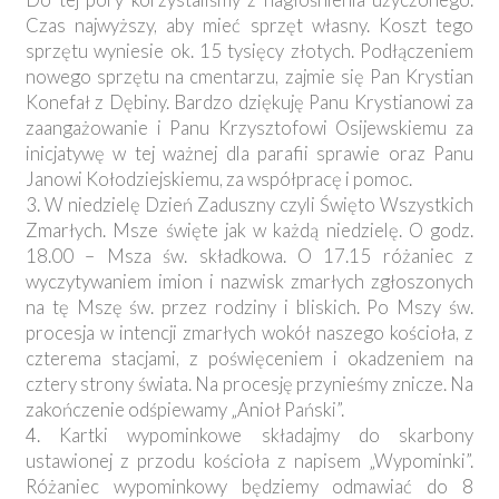
Czas najwyższy, aby mieć sprzęt własny. Koszt tego
sprzętu wyniesie ok. 15 tysięcy złotych. Podłączeniem
nowego sprzętu na cmentarzu, zajmie się Pan Krystian
Konefał z Dębiny. Bardzo dziękuję Panu Krystianowi za
zaangażowanie i Panu Krzysztofowi Osijewskiemu za
inicjatywę w tej ważnej dla parafii sprawie oraz Panu
Janowi Kołodziejskiemu, za współpracę i pomoc.
3. W niedzielę Dzień Zaduszny czyli Święto Wszystkich
Zmarłych. Msze święte jak w każdą niedzielę. O godz.
18.00 – Msza św. składkowa. O 17.15 różaniec z
wyczytywaniem imion i nazwisk zmarłych zgłoszonych
na tę Mszę św. przez rodziny i bliskich. Po Mszy św.
procesja w intencji zmarłych wokół naszego kościoła, z
czterema stacjami, z poświęceniem i okadzeniem na
cztery strony świata. Na procesję przynieśmy znicze. Na
zakończenie odśpiewamy „Anioł Pański”.
4. Kartki wypominkowe składajmy do skarbony
ustawionej z przodu kościoła z napisem „Wypominki”.
Różaniec wypominkowy będziemy odmawiać do 8