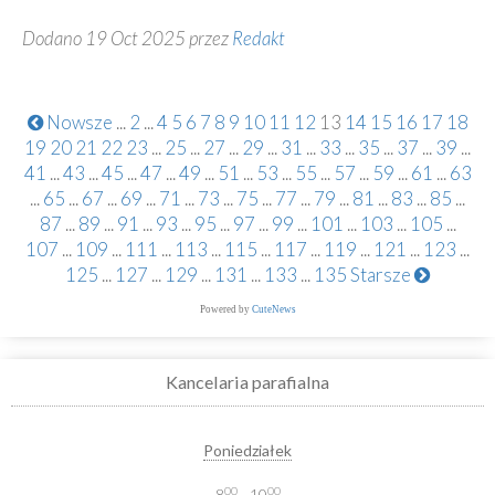
Dodano 19 Oct 2025 przez
Redakt
Nowsze
...
2
...
4
5
6
7
8
9
10
11
12
13
14
15
16
17
18
19
20
21
22
23
...
25
...
27
...
29
...
31
...
33
...
35
...
37
...
39
...
41
...
43
...
45
...
47
...
49
...
51
...
53
...
55
...
57
...
59
...
61
...
63
...
65
...
67
...
69
...
71
...
73
...
75
...
77
...
79
...
81
...
83
...
85
...
87
...
89
...
91
...
93
...
95
...
97
...
99
...
101
...
103
...
105
...
107
...
109
...
111
...
113
...
115
...
117
...
119
...
121
...
123
...
125
...
127
...
129
...
131
...
133
...
135
Starsze
Powered by
CuteNews
Kancelaria parafialna
Poniedziałek
00
00
8
- 10