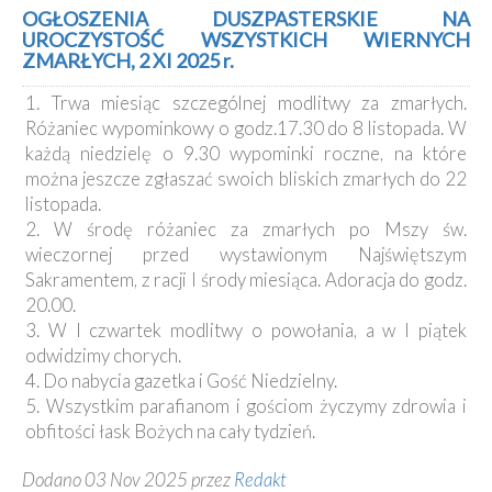
Kancelaria
OGŁOSZENIA DUSZPASTERSKIE NA
UROCZYSTOŚĆ WSZYSTKICH WIERNYCH
ZMARŁYCH, 2 XI 2025 r.
Galeria
1. Trwa miesiąc szczególnej modlitwy za zmarłych.
Dekanat
Nowy
Różaniec wypominkowy o godz.17.30 do 8 listopada. W
Staw
każdą niedzielę o 9.30 wypominki roczne, na które
Kapituła
można jeszcze zgłaszać swoich bliskich zmarłych do 22
Kolegiacka
listopada.
2. W środę różaniec za zmarłych po Mszy św.
Duszpasterze
wieczornej przed wystawionym Najświętszym
Sakramentem, z racji I środy miesiąca. Adoracja do godz.
Polecane
strony
20.00.
3. W I czwartek modlitwy o powołania, a w I piątek
Ochrona
Małoletnich
odwidzimy chorych.
4. Do nabycia gazetka i Gość Niedzielny.
5. Wszystkim parafianom i gościom życzymy zdrowia i
obfitości łask Bożych na cały tydzień.
Dodano 03 Nov 2025 przez
Redakt