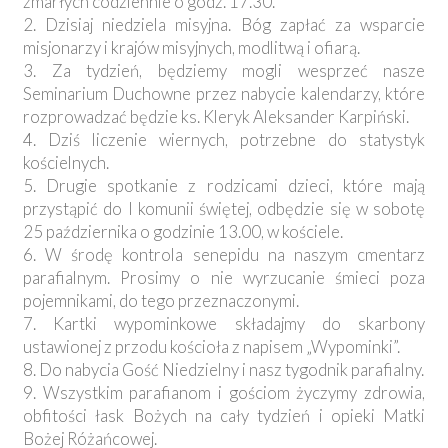
zmarłych codziennie o godz. 17.30.
2. Dzisiaj niedziela misyjna. Bóg zapłać za wsparcie
misjonarzy i krajów misyjnych, modlitwą i ofiarą.
3. Za tydzień, będziemy mogli wesprzeć nasze
Seminarium Duchowne przez nabycie kalendarzy, które
rozprowadzać będzie ks. Kleryk Aleksander Karpiński.
4. Dziś liczenie wiernych, potrzebne do statystyk
kościelnych.
5. Drugie spotkanie z rodzicami dzieci, które mają
przystąpić do I komunii świętej, odbędzie się w sobotę
25 października o godzinie 13.00, w kościele.
6. W środę kontrola senepidu na naszym cmentarz
parafialnym. Prosimy o nie wyrzucanie śmieci poza
pojemnikami, do tego przeznaczonymi.
7. Kartki wypominkowe składajmy do skarbony
ustawionej z przodu kościoła z napisem „Wypominki”.
8. Do nabycia Gość Niedzielny i nasz tygodnik parafialny.
9. Wszystkim parafianom i gościom życzymy zdrowia,
obfitości łask Bożych na cały tydzień i opieki Matki
Bożej Różańcowej.