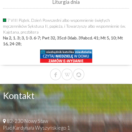
Liturgia dnia
7 VIII Piątek. Dzień Powszedni albo wspomnienie świętych
męczenników Sykstusa II, papieża, i Towarzyszy albo wspomnienie św.
Kajetana, prezbitera
Na 2, 1. 3; 3, 1-3. 6-7; Pwt 32, 35cd-36ab. 39abcd. 41; Mt 5, 10; Mt
16, 24-28;
Kontakt
82-230 Nowy Staw
Plac Kardynała Wyszyńskiego 1