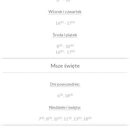
Wtorek i czwartek
00
00
16
- 17
Środa i piątek
00
00
8
- 10
00
00
16
- 17
Msze święte
Dni powszednie:
30
00
6
, 18
Niedziele i święta:
00
00
00
30
00
00
7
, 8
, 10
, 11
, 13
, 18