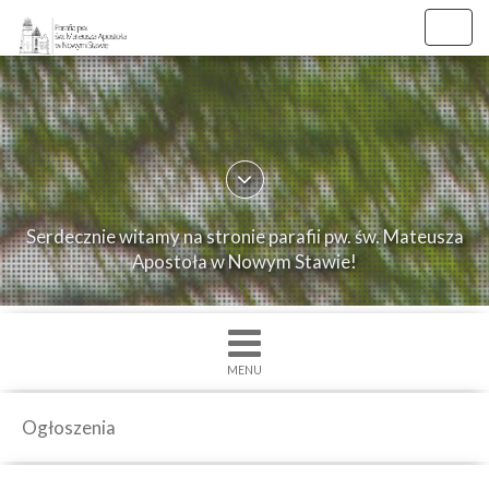
Toggl
navig
×
Strona
główna
O
Serdecznie witamy na stronie parafii pw. św. Mateusza
parafii
Apostoła w Nowym Stawie!
Ogłoszenia
Intencje
Grupy
MENU
duszpasterskie
Msze
Ogłoszenia
św.
i
Nabożenstwa