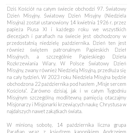
Dziś Kościół na całym świecie obchodzi 97. Światowy
Dzień Misyjny. Światowy Dzień Misyjny (Niedziela
Misyjna) został ustanowiony 14 kwietnia 1926 r. przez
papieża Piusa XI i każdego roku we wszystkich
diecezjach i parafiach na świecie jest obchodzony w
przedostatnią niedzielę października. Dzień ten jest
również świętem patronalnym Papieskich Dzieł
Misyjnych, a szczególnie Papieskiego Dzieła
Rozkrzewiania Wiary. W Polsce Światowy Dzień
Misyjny, zwany również Niedzielą Misyjną, przedłuża się
na cały tydzień. W 2023 roku Niedziela Misyjna będzie
obchodzona 22 października pod hasłem „Misje sercem
Kościoła”. Zarówno dzisiaj, jak i w całym Tygodniu
Misyjnym szczególną modlitewną pamięcią otaczajmy
Misjonarzy i Misjonarki krzewiących naukę Chrystusa w
najdalszych nawet zakątkach świata.
W minioną sobotę, 14 października liczna grupa
Parafian wraz z księdzem kanonikiem Andrzejem