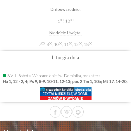
Dni powszednie:
30
00
6
, 18
Niedziele i święta:
00
00
00
30
00
00
7
, 8
, 10
, 11
, 13
, 18
Liturgia dnia
8 VIII Sobota. Wspomnienie św. Dominika, prezbitera
Ha 1, 12 - 2, 4; Ps 9, 8-9. 10-11. 12-13; por. 2 Tm 1, 10b; Mt 17, 14-20;