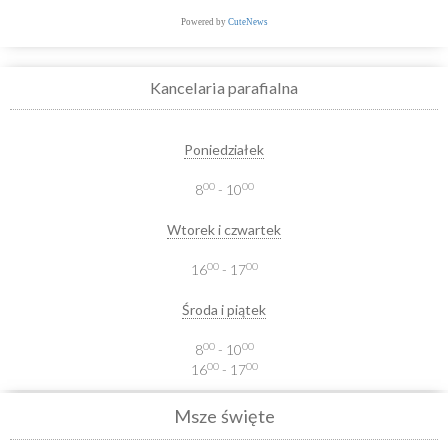
Powered by
CuteNews
Kancelaria parafialna
Poniedziałek
00
00
8
- 10
Wtorek i czwartek
00
00
16
- 17
Środa i piątek
00
00
8
- 10
00
00
16
- 17
Msze święte