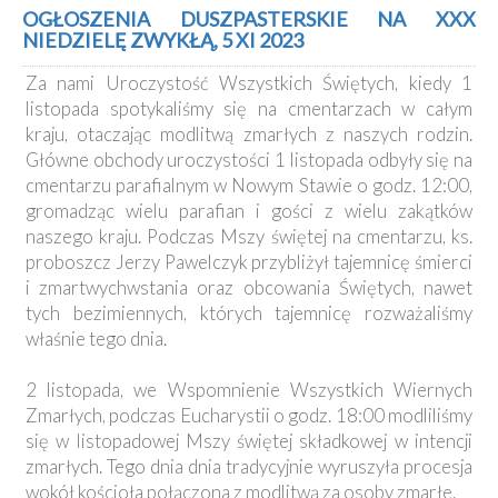
Kancelaria
OGŁOSZENIA DUSZPASTERSKIE NA XXX
NIEDZIELĘ ZWYKŁĄ, 5 XI 2023
Galeria
Za nami Uroczystość Wszystkich Świętych, kiedy 1
Dekanat
listopada spotykaliśmy się na cmentarzach w całym
Nowy
kraju, otaczając modlitwą zmarłych z naszych rodzin.
Staw
Główne obchody uroczystości 1 listopada odbyły się na
Kapituła
cmentarzu parafialnym w Nowym Stawie o godz. 12:00,
Kolegiacka
gromadząc wielu parafian i gości z wielu zakątków
Duszpasterze
naszego kraju. Podczas Mszy świętej na cmentarzu, ks.
proboszcz Jerzy Pawelczyk przybliżył tajemnicę śmierci
Polecane
i zmartwychwstania oraz obcowania Świętych, nawet
strony
tych bezimiennych, których tajemnicę rozważaliśmy
właśnie tego dnia.
Ochrona
Małoletnich
2 listopada, we Wspomnienie Wszystkich Wiernych
Zmarłych, podczas Eucharystii o godz. 18:00 modliliśmy
się w listopadowej Mszy świętej składkowej w intencji
zmarłych. Tego dnia dnia tradycyjnie wyruszyła procesja
wokół kościoła połączona z modlitwą za osoby zmarłe.