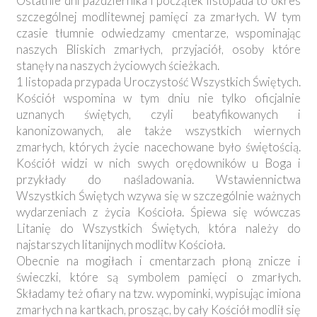
Ostatnie dni października i początek listopada to okres
szczególnej modlitewnej pamięci za zmarłych. W tym
czasie tłumnie odwiedzamy cmentarze, wspominając
naszych Bliskich zmarłych, przyjaciół, osoby które
stanęły na naszych życiowych ścieżkach.
1 listopada przypada Uroczystość Wszystkich Świętych.
Kościół wspomina w tym dniu nie tylko oficjalnie
uznanych świętych, czyli beatyfikowanych i
kanonizowanych, ale także wszystkich wiernych
zmarłych, których życie nacechowane było świętością.
Kościół widzi w nich swych orędowników u Boga i
przykłady do naśladowania. Wstawiennictwa
Wszystkich Świętych wzywa się w szczególnie ważnych
wydarzeniach z życia Kościoła. Śpiewa się wówczas
Litanię do Wszystkich Świętych, która należy do
najstarszych litanijnych modlitw Kościoła.
Obecnie na mogiłach i cmentarzach płoną znicze i
świeczki, które są symbolem pamięci o zmarłych.
Składamy też ofiary na tzw. wypominki, wypisując imiona
zmarłych na kartkach, prosząc, by cały Kościół modlił się