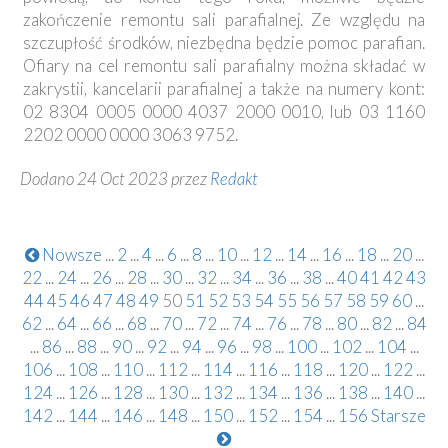
zakończenie remontu sali parafialnej. Ze względu na
szczupłość środków, niezbędna będzie pomoc parafian.
Ofiary na cel remontu sali parafialny można składać w
zakrystii, kancelarii parafialnej a także na numery kont:
02 8304 0005 0000 4037 2000 0010, lub 03 1160
2202 0000 0000 3063 9752.
Dodano 24 Oct 2023 przez
Redakt
Nowsze
...
2
...
4
...
6
...
8
...
10
...
12
...
14
...
16
...
18
...
20
...
22
...
24
...
26
...
28
...
30
...
32
...
34
...
36
...
38
...
40
41
42
43
44
45
46
47
48
49
50
51
52
53
54
55
56
57
58
59
60
...
62
...
64
...
66
...
68
...
70
...
72
...
74
...
76
...
78
...
80
...
82
...
84
...
86
...
88
...
90
...
92
...
94
...
96
...
98
...
100
...
102
...
104
...
106
...
108
...
110
...
112
...
114
...
116
...
118
...
120
...
122
...
124
...
126
...
128
...
130
...
132
...
134
...
136
...
138
...
140
...
142
...
144
...
146
...
148
...
150
...
152
...
154
...
156
Starsze