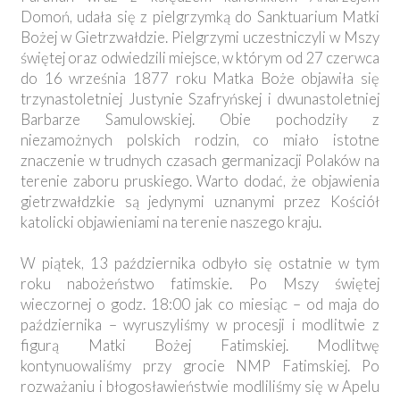
Domoń, udała się z pielgrzymką do Sanktuarium Matki
Bożej w Gietrzwałdzie. Pielgrzymi uczestniczyli w Mszy
świętej oraz odwiedzili miejsce, w którym od 27 czerwca
do 16 września 1877 roku Matka Boże objawiła się
trzynastoletniej Justynie Szafryńskej i dwunastoletniej
Barbarze Samulowskiej. Obie pochodziły z
niezamożnych polskich rodzin, co miało istotne
znaczenie w trudnych czasach germanizacji Polaków na
terenie zaboru pruskiego. Warto dodać, że objawienia
gietrzwałdzkie są jedynymi uznanymi przez Kościół
katolicki objawieniami na terenie naszego kraju.
W piątek, 13 października odbyło się ostatnie w tym
roku nabożeństwo fatimskie. Po Mszy świętej
wieczornej o godz. 18:00 jak co miesiąc – od maja do
października – wyruszyliśmy w procesji i modlitwie z
figurą Matki Bożej Fatimskiej. Modlitwę
kontynuowaliśmy przy grocie NMP Fatimskiej. Po
rozważaniu i błogosławieństwie modliliśmy się w Apelu