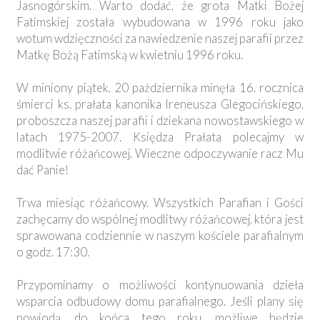
Jasnogórskim. Warto dodać, że grota Matki Bożej
Fatimskiej została wybudowana w 1996 roku jako
wotum wdzięczności za nawiedzenie naszej parafii przez
Matkę Bożą Fatimską w kwietniu 1996 roku.
W miniony piątek, 20 października minęła 16. rocznica
śmierci ks. prałata kanonika Ireneusza Glegocińskiego,
proboszcza naszej parafii i dziekana nowostawskiego w
latach 1975-2007. Księdza Prałata polecajmy w
modlitwie różańcowej. Wieczne odpoczywanie racz Mu
dać Panie!
Trwa miesiąc różańcowy. Wszystkich Parafian i Gości
zachęcamy do wspólnej modlitwy różańcowej, która jest
sprawowana codziennie w naszym kościele parafialnym
o godz. 17:30.
Przypominamy o możliwości kontynuowania dzieła
wsparcia odbudowy domu parafialnego. Jeśli plany się
powiodą, do końca tego roku, możliwe będzie