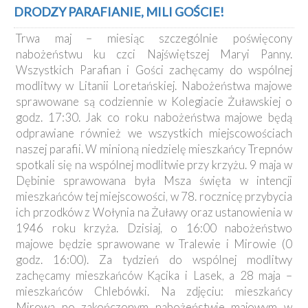
Kancelaria
DRODZY PARAFIANIE, MILI GOŚCIE!
Trwa maj – miesiąc szczególnie poświęcony
Galeria
nabożeństwu ku czci Najświętszej Maryi Panny.
Dekanat
Wszystkich Parafian i Gości zachęcamy do wspólnej
Nowy
modlitwy w Litanii Loretańskiej. Nabożeństwa majowe
Staw
sprawowane są codziennie w Kolegiacie Żuławskiej o
Kapituła
godz. 17:30. Jak co roku nabożeństwa majowe będą
Kolegiacka
odprawiane również we wszystkich miejscowościach
Duszpasterze
naszej parafii. W minioną niedzielę mieszkańcy Trepnów
spotkali się na wspólnej modlitwie przy krzyżu. 9 maja w
Polecane
Dębinie sprawowana była Msza święta w intencji
strony
mieszkańców tej miejscowości, w 78. rocznicę przybycia
Ochrona
ich przodków z Wołynia na Żuławy oraz ustanowienia w
Małoletnich
1946 roku krzyża. Dzisiaj, o 16:00 nabożeństwo
majowe będzie sprawowane w Tralewie i Mirowie (0
godz. 16:00). Za tydzień do wspólnej modlitwy
zachęcamy mieszkańców Kącika i Lasek, a 28 maja –
mieszkańców Chlebówki. Na zdjęciu: mieszkańcy
Mirowa po zakończonym nabożeństwie majowym w