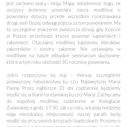
jest zarówno łaską i misją. Mając świadomość tego, że
wszyscy jesteśmy powołani, nasza modlitwa o
powołania dotyczy przede wszystkim rozeznawania
drogi, woli Bożej, odwagi pójścia za tym powołaniem. Ma
to szczególne znaczenie zwłaszcza dzisiaj, gdy Kościół
w Polsce przechodzi kryzys powołań kapłańskich i
zakonnych. Otaczajmy modlitwą kapłanów, kleryków,
zakonników i siostry zakonne. Nie ustawajmy w
modlitwie na nasze elbląskie seminarium duchowne,
które w tym roku obchodzi 30. rocznicę powołania.
Jutro rozpoczyna się maj – miesiąc szczególnie
poświęcony nabożeństwu ku czci Najświętszej Maryi
Panny. Przez najbliższe 31 dni codziennie będziemy
modlić się w litanii loretańskiej ku czci Maryi. Zachęcamy
do wspólnej modlitwy codziennie w Kolegiacie
Żuławskiej o godz. 17:30. Jak co roku, w każdą niedzielę
maja mieszkańcy miejscowości naszej parafii będą
modlić się przy swoich krzyżach i kapliczkach. Prosimy o