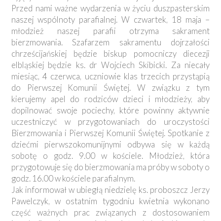
Przed nami ważne wydarzenia w życiu duszpasterskim
naszej wspólnoty parafialnej. W czwartek, 18 maja –
młodzież naszej parafii otrzyma sakrament
bierzmowania. Szafarzem sakramentu dojrzałości
chrześcijańskiej będzie biskup pomocniczy diecezji
elbląskiej będzie ks. dr Wojciech Skibicki. Za niecały
miesiąc, 4 czerwca, uczniowie klas trzecich przystąpią
do Pierwszej Komunii Świętej. W związku z tym
kierujemy apel do rodziców dzieci i młodzieży, aby
dopilnować swoje pociechy, które powinny aktywnie
uczestniczyć w przygotowaniach do uroczystości
Bierzmowania i Pierwszej Komunii Świętej. Spotkanie z
dziećmi pierwszokomunijnymi odbywa się w każdą
sobotę o godz. 9.00 w kościele. Młodzież, która
przygotowuje się do bierzmowania ma próby w soboty o
godz. 16.00 w kościele parafialnym.
Jak informował w ubiegłą niedzielę ks. proboszcz Jerzy
Pawelczyk, w ostatnim tygodniu kwietnia wykonano
część ważnych prac związanych z dostosowaniem