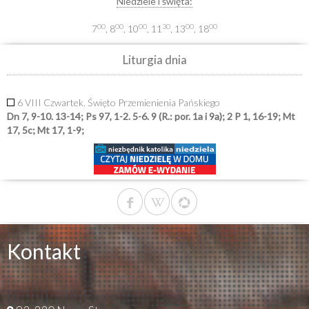
Niedziele i święta:
00
00
00
30
00
00
7
, 8
, 10
, 11
, 13
, 18
Liturgia dnia
6 VIII Czwartek. Święto Przemienienia Pańskiego
Dn 7, 9-10. 13-14; Ps 97, 1-2. 5-6. 9 (R.: por. 1a i 9a); 2 P 1, 16-19; Mt
17, 5c; Mt 17, 1-9;
Kontakt