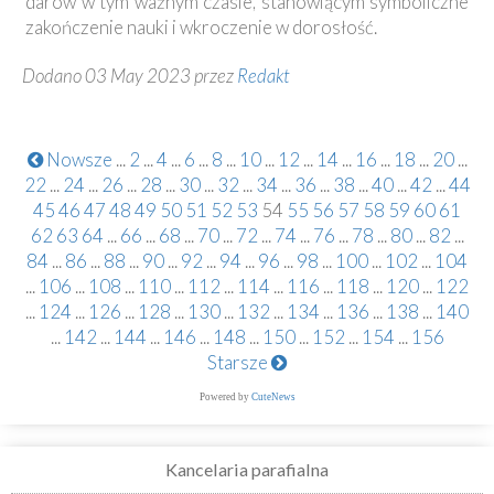
darów w tym ważnym czasie, stanowiącym symboliczne
zakończenie nauki i wkroczenie w dorosłość.
Dodano 03 May 2023 przez
Redakt
Nowsze
...
2
...
4
...
6
...
8
...
10
...
12
...
14
...
16
...
18
...
20
...
22
...
24
...
26
...
28
...
30
...
32
...
34
...
36
...
38
...
40
...
42
...
44
45
46
47
48
49
50
51
52
53
54
55
56
57
58
59
60
61
62
63
64
...
66
...
68
...
70
...
72
...
74
...
76
...
78
...
80
...
82
...
84
...
86
...
88
...
90
...
92
...
94
...
96
...
98
...
100
...
102
...
104
...
106
...
108
...
110
...
112
...
114
...
116
...
118
...
120
...
122
...
124
...
126
...
128
...
130
...
132
...
134
...
136
...
138
...
140
...
142
...
144
...
146
...
148
...
150
...
152
...
154
...
156
Starsze
Powered by
CuteNews
Kancelaria parafialna