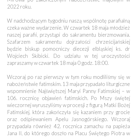
2022 roku.
W nadchodzącym tygodniu naszą wspólnotę parafialną
czeka ważne wydarzenie. W czwartek 18 maja młodzież
naszej parafii, przystąpi do sakramentu bierzmowania.
Szafarzem sakramentu dojrzałości chrześcijańskiej
będzie biskup pomocniczy diecezji elbląskiej ks. dr
Wojciech Skibicki. Do udziału w tej uroczystości
zapraszamy w czwartek 18 maja 0 godz. 18:00.
Wczoraj po raz pierwszy w tym roku modliliśmy się w
nabożeństwie fatimskim. 13 maja przypadało liturgiczne
wspomnienie Najświętszej Maryi Panny Fatimskiej – w
106. rocznicę objawień fatimskich. Po Mszy świętej
wieczornej wyruszyliśmy w procesji z figurą Matki Bożej
Fatimskiej, która zakończyła się kazaniem przy grocie
oraz odśpiewaniem Apelu Jasnogórskiego. Wczoraj
przypadała również 42. rocznica zamachu na papieża
Jana II, do którego doszło na Placu Świętego Piotra w