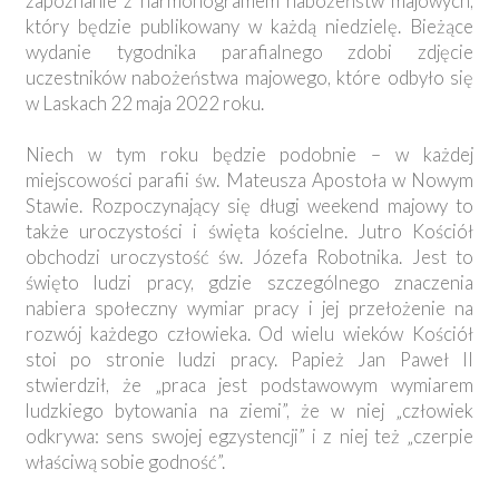
zapoznanie z harmonogramem nabożeństw majowych,
który będzie publikowany w każdą niedzielę. Bieżące
wydanie tygodnika parafialnego zdobi zdjęcie
uczestników nabożeństwa majowego, które odbyło się
w Laskach 22 maja 2022 roku.
Niech w tym roku będzie podobnie – w każdej
miejscowości parafii św. Mateusza Apostoła w Nowym
Stawie. Rozpoczynający się długi weekend majowy to
także uroczystości i święta kościelne. Jutro Kościół
obchodzi uroczystość św. Józefa Robotnika. Jest to
święto ludzi pracy, gdzie szczególnego znaczenia
nabiera społeczny wymiar pracy i jej przełożenie na
rozwój każdego człowieka. Od wielu wieków Kościół
stoi po stronie ludzi pracy. Papież Jan Paweł II
stwierdził, że „praca jest podstawowym wymiarem
ludzkiego bytowania na ziemi”, że w niej „człowiek
odkrywa: sens swojej egzystencji” i z niej też „czerpie
właściwą sobie godność”.