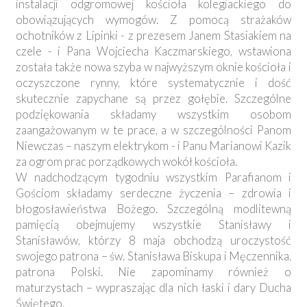
instalacji odgromowej kościoła kolegiackiego do
obowiązujących wymogów. Z pomocą strażaków
ochotników z Lipinki - z prezesem Janem Stasiakiem na
czele - i Pana Wojciecha Kaczmarskiego, wstawiona
została także nowa szyba w najwyższym oknie kościoła i
oczyszczone rynny, które systematycznie i dość
skutecznie zapychane są przez gołębie. Szczególne
podziękowania składamy wszystkim osobom
zaangażowanym w te prace, a w szczególności Panom
Niewczas – naszym elektrykom - i Panu Marianowi Kazik
za ogrom prac porządkowych wokół kościoła.
W nadchodzącym tygodniu wszystkim Parafianom i
Gościom składamy serdeczne życzenia – zdrowia i
błogosławieństwa Bożego. Szczególną modlitewną
pamięcią obejmujemy wszystkie Stanisławy i
Stanisławów, którzy 8 maja obchodzą uroczystość
swojego patrona – św. Stanisława Biskupa i Męczennika,
patrona Polski. Nie zapominamy również o
maturzystach – wypraszając dla nich łaski i dary Ducha
Świętego.