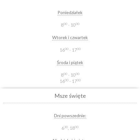
Poniedziałek
00
00
8
- 10
Wtorek i czwartek
00
00
16
- 17
Środa i piątek
00
00
8
- 10
00
00
16
- 17
Msze święte
Dni powszednie:
30
00
6
, 18