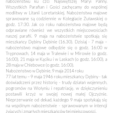
nabożeństwu ku czci Najświętszej Maryi Panny.
Wszystkich Parafian i Gości zachęcamy do wspólnej
modlitwy w Litanii Loretańskiej. Nabożeństwa majowe
sprawowane są codziennie w Kolegiacie Żuławskiej o
godz. 17:30. Jak co roku nabożeństwa majowe będą
odprawiane również we wszystkich miejscowościach
naszej parafii. 9 maja na nabożeństwie spotkają się
mieszkańcy Dębiny Dębinie (16.30). Dzisiaj - 7 maja –
nabożeństwo majowe odbędzie się o godz. 16:00 w
Trępnowach, 14 maja w Tralewie i w Mirowie (o godz.
16:00), 21 maja w Kąciku i w Laskach (o godz. 16:00), a
28 maja w Chlebowce (o godz. 16:00).
Nabożeństwo w Dębinie, 9 maja 2014 roku
77 lat temu – 9 maja 1946 roku mieszkańcy Dębiny - tak
doświadczeni przez historię - trudy działań wojennych,
pogromów na Wołyniu i repatriację, w dziękczynieniu
postawili krzyż w swojej nowej małej Ojczyźnie.
Nieprzerwanie od dekad, każdego 9 maja spotykają się
na wspólnym nabożeństwie - sprawowanym w intencji
żyjących i zmarłych mieszkańców tej miejscowości.