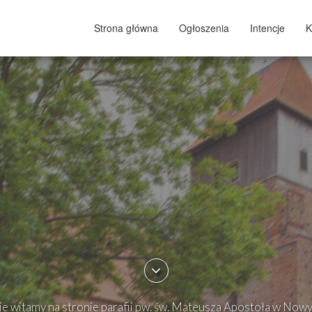
Strona główna
Ogłoszenia
Intencje
K
e witamy na stronie parafii pw. św. Mateusza Apostoła w Now