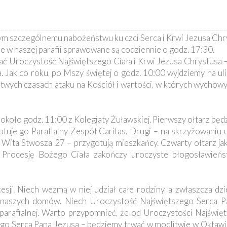
nym szczególnemu nabożeństwu ku czci Serca i Krwi Jezusa Ch
 w naszej parafii sprawowane są codziennie o godz. 17:30.
 Uroczystość Najświętszego Ciała i Krwi Jezusa Chrystusa – w
 Jak co roku, po Mszy świętej o godz. 10:00 wyjdziemy na ul
atwych czasach ataku na Kościół i wartości, w których wychowy
oło godz. 11:00 z Kolegiaty Żuławskiej. Pierwszy ołtarz będz
ygotuje go Parafialny Zespół Caritas. Drugi – na skrzyżowaniu u
l. Wita Stwosza 27 – przygotują mieszkańcy. Czwarty ołtarz ja
 Procesję Bożego Ciała zakończy uroczyste błogosławieńst
esji. Niech wezmą w niej udział całe rodziny, a zwłaszcza dz
ia naszych domów. Niech Uroczystość Najświętszego Serca P
arafialnej. Warto przypomnieć, że od Uroczystości Najświęt
go Serca Pana Jezusa – będziemy trwać w modlitwie w Oktaw