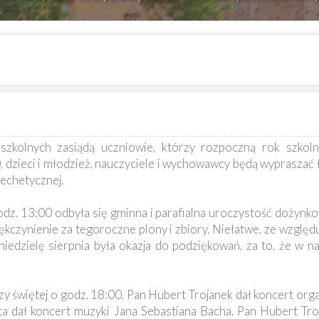
szkolnych zasiądą uczniowie, którzy rozpoczną rok szkoln
 dzieci i młodzież, nauczyciele i wychowawcy będą wypraszać 
techetycznej.
dz. 13:00 odbyła się gminna i parafialna uroczystość dożynko
ziękczynienie za tegoroczne plony i zbiory. Niełatwe, ze wzglę
iedzielę sierpnia była okazja do podziękowań, za to, że w na
zy świętej o godz. 18:00, Pan Hubert Trojanek dał koncert or
sta dał koncert muzyki Jana Sebastiana Bacha. Pan Hubert Tro