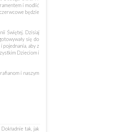
kramentem i modlić
o czerwcowe będzie
ii Świętej. Dzisiaj
ygotowywały się do
i pojednania, aby z
zystkim Dzieciom i
arafianom i naszym
Dokładnie tak, jak