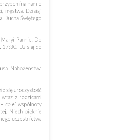
o przypomina nam o
 męstwa. Dzisiaj,
ia Ducha Świętego
 Maryi Pannie. Do
17:30. Dzisiaj do
ezusa. Nabożeństwa
ie się uroczystość
i wraz z rodzicami
– całej wspólnoty
ej. Niech pięknie
łnego uczestnictwa