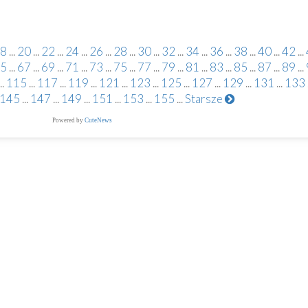
8
...
20
...
22
...
24
...
26
...
28
...
30
...
32
...
34
...
36
...
38
...
40
...
42
...
5
...
67
...
69
...
71
...
73
...
75
...
77
...
79
...
81
...
83
...
85
...
87
...
89
...
..
115
...
117
...
119
...
121
...
123
...
125
...
127
...
129
...
131
...
133
145
...
147
...
149
...
151
...
153
...
155
...
Starsze
Powered by
CuteNews