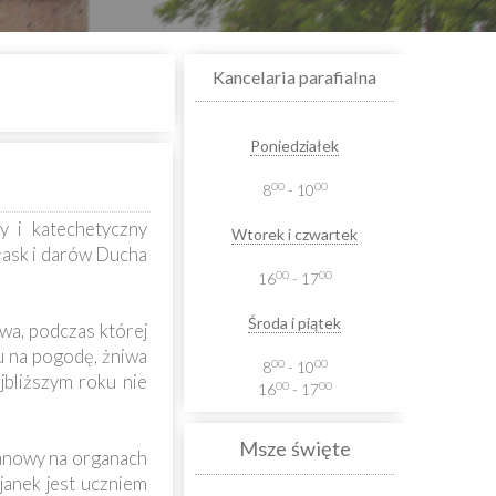
Kancelaria parafialna
Poniedziałek
00
00
8
- 10
y i katechetyczny
Wtorek i czwartek
łask i darów Ducha
00
00
16
- 17
Środa i piątek
wa, podczas której
du na pogodę, żniwa
00
00
8
- 10
jbliższym roku nie
00
00
16
- 17
Msze święte
ganowy na organach
janek jest uczniem