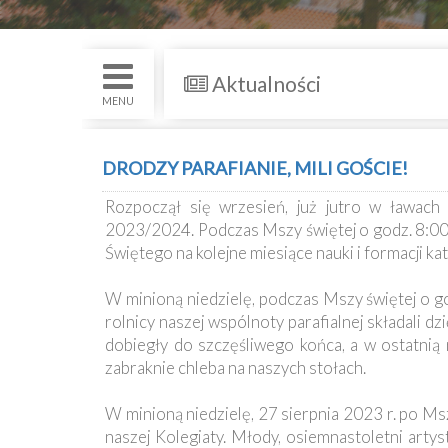
św.
i
Nabożenstwa
Aktualności
Kancelaria
MENU
Galeria
DRODZY PARAFIANIE, MILI GOŚCIE!
Dekanat
Rozpoczął się wrzesień, już jutro w ławach 
Nowy
2023/2024. Podczas Mszy świętej o godz. 8:00,
Staw
Świętego na kolejne miesiące nauki i formacji ka
Kapituła
Kolegiacka
W minioną niedzielę, podczas Mszy świętej o go
rolnicy naszej wspólnoty parafialnej składali d
Duszpasterze
dobiegły do szczęśliwego końca, a w ostatnią n
zabraknie chleba na naszych stołach.
Polecane
W minioną niedzielę, 27 sierpnia 2023 r. po Ms
strony
naszej Kolegiaty. Młody, osiemnastoletni arty