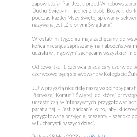
zapowiedział Pan Jezus przed Wniebowstąpieni
Duchu Świętym – jednej z osób Bożych, do kt
podczas każdej Mszy świętej śpiewamy sekwen
nazywana jest „Zielonymi Świątkami”.
W ostatnim tygodniu maja zachęcamy do wspó
końca miesiąca zapraszamy na nabożeństwa ma
udziału w „majowym” zachęcamy wszystkich mi
Od czwartku, 1 czerwca przez cały czerwiec b
czerwcowe będą sprawowane w Kolegiacie Żuław
Już w przyszłą niedzielę naszą wspólnotę paraf
Pierwszej Komunii Świętej, do której przystąp
uczestniczą w intensywnych przygotowaniach
parafialnej – jest zadbanie o to, aby klucz
przygotowane przyjęcie, prezenty – szeroko po
w Eucharystii naszych dzieci.
Dodano 28 May 2023 przez
Redakt