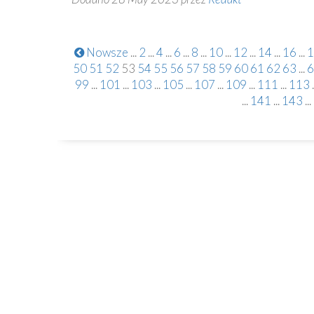
Nowsze
...
2
...
4
...
6
...
8
...
10
...
12
...
14
...
16
...
1
50
51
52
53
54
55
56
57
58
59
60
61
62
63
...
6
99
...
101
...
103
...
105
...
107
...
109
...
111
...
113
.
...
141
...
143
...
Kontakt
82-230 Nowy Staw
Plac Kardynała Wyszyńskiego 1
55 271 51 68