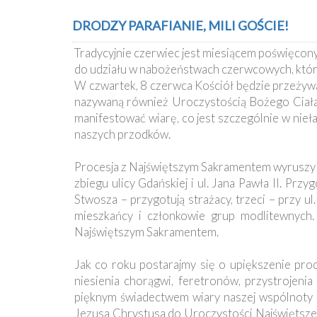
DRODZY PARAFIANIE, MILI GOŚCIE!
Tradycyjnie czerwiec jest miesiącem poświęco
do udziału w nabożeństwach czerwcowych, które
W czwartek, 8 czerwca Kościół będzie przeżywać
nazywaną również Uroczystością Bożego Ciała.
manifestować wiarę, co jest szczególnie w nieł
naszych przodków.
Procesja z Najświętszym Sakramentem wyruszy ok
zbiegu ulicy Gdańskiej i ul. Jana Pawła II. Prz
Stwosza – przygotują strażacy, trzeci – przy u
mieszkańcy i członkowie grup modlitewnych.
Najświętszym Sakramentem.
Jak co roku postarajmy się o upiększenie proc
niesienia chorągwi, feretronów, przystrojen
pięknym świadectwem wiary naszej wspólnoty p
Jezusa Chrystusa do Uroczystości Najświętsze