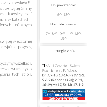
o wieku posiada 8-
Dni powszednie:
iestrze Dętej Gminy
je, transkrypcje i
30
00
6
, 18
.in. w katedrach i
Niedziele i święta:
innych unikalnych
00
00
00
30
00
7
, 8
, 10
, 11
, 13
,
00
18
świętej wieczornej
rzyjającej pogody,
Liturgia dnia
życzymy wszelkich,
6 VIII Czwartek. Święto
rzerwie wracamy do
Przemienienia Pańskiego
ądania tych stron,
Dn 7, 9-10. 13-14; Ps 97, 1-2.
5-6. 9 (R.: por. 1a i 9a); 2 P 1,
16-19; Mt 17, 5c; Mt 17, 1-9;