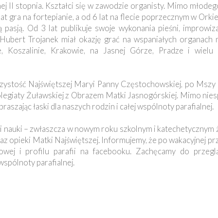
j II stopnia. Kształci się w zawodzie organisty. Mimo młodeg
at gra na fortepianie, a od 6 lat na flecie poprzecznym w Ork
asją. Od 3 lat publikuje swoje wykonania pieśni, improwizac
ubert Trojanek miał okazję grać na wspaniałych organach m
e, Koszalinie, Krakowie, na Jasnej Górze, Pradze i wielu 
zystość Najświętszej Maryi Panny Częstochowskiej, po Mszy 
legiaty Żuławskiej z Obrazem Matki Jasnogórskiej. Mimo niesp
raszając łaski dla naszych rodzin i całej wspólnoty parafialnej.
i nauki – zwłaszcza w nowym roku szkolnym i katechetycznym 
z opieki Matki Najświętszej. Informujemy, że po wakacyjnej p
netowej i profilu parafii na facebooku. Zachęcamy do przegl
wspólnoty parafialnej.