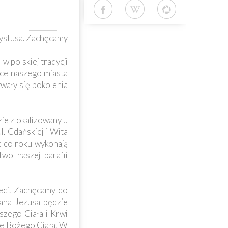
rystusa. Zachęcamy
 polskiej tradycji
ice naszego miasta
wały się pokolenia
ie zlokalizowany u
l. Gdańskiej i Wita
k co roku wykonają
wo naszej parafii
ieci. Zachęcamy do
ana Jezusa będzie
szego Ciała i Krwi
ie Bożego Ciała. W