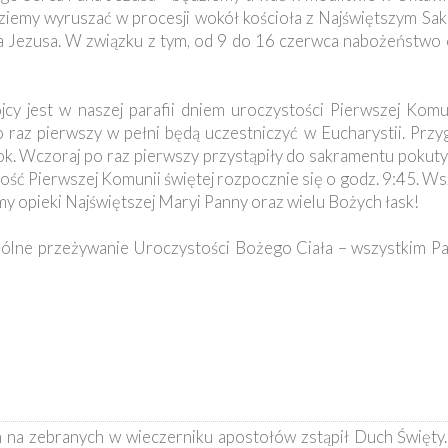
dziemy wyruszać w procesji wokół kościoła z Najświętszym Sa
ana Jezusa. W związku z tym, od 9 do 16 czerwca nabożeństw
ójcy jest w naszej parafii dniem uroczystości Pierwszej Komun
o raz pierwszy w pełni będą uczestniczyć w Eucharystii. Prz
ok. Wczoraj po raz pierwszy przystąpiły do sakramentu pokuty 
ość Pierwszej Komunii świętej rozpocznie się o godz. 9:45. Ws
y opieki Najświętszej Maryi Panny oraz wielu Bożych łask!
pólne przeżywanie Uroczystości Bożego Ciała – wszystkim P
 na zebranych w wieczerniku apostołów zstąpił Duch Święty. 