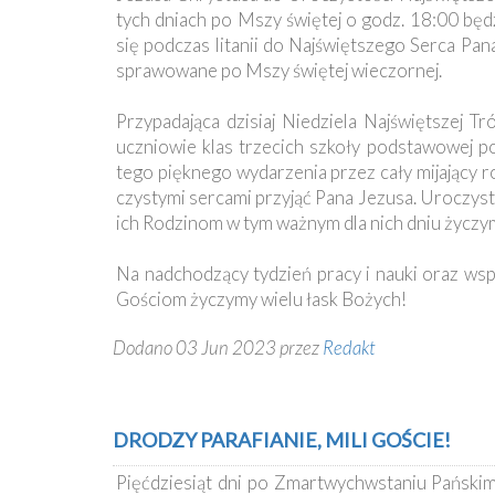
tych dniach po Mszy świętej o godz. 18:00 bę
się podczas litanii do Najświętszego Serca P
sprawowane po Mszy świętej wieczornej.
Przypadająca dzisiaj Niedziela Najświętszej Tr
uczniowie klas trzecich szkoły podstawowej p
tego pięknego wydarzenia przez cały mijający r
czystymi sercami przyjąć Pana Jezusa. Uroczyst
ich Rodzinom w tym ważnym dla nich dniu życzym
Na nadchodzący tydzień pracy i nauki oraz ws
Gościom życzymy wielu łask Bożych!
Dodano 03 Jun 2023 przez
Redakt
DRODZY PARAFIANIE, MILI GOŚCIE!
Pięćdziesiąt dni po Zmartwychwstaniu Pańskim