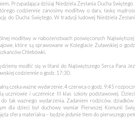
em. Przypadająca dzisiaj Niedziela Zesłania Ducha Święteg
órego codziennie zanosimy modlitwy o dary, łaskę mądrości,
cję do Ducha Świętego. W tradycji ludowej Niedziela Zesłan
lnej modlitwy w nabożeństwach poświęconych Najświętszej
jowe, które są sprawowane w Kolegiacie Żuławskiej o godz. 
eszkańców Chlebówki.
ędziemy modlić się w litanii do Najświętszego Serca Pana J
skiej codziennie o godz. 17:30.
ialną czeka ważne wydarzenie. 4 czerwca o godz. 9:45 rozpoczn
ią uczniowie i uczennice III klas szkoły podstawowej. Dziec
 do tak ważnego wydarzenia. Zadaniem rodziców, dziadków 
owym dla dzieci był duchowy wymiar Pierwszej Komunii Święt
jęta sfera materialna – będzie jedynie tłem do pierwszego pe