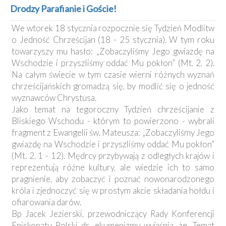
Kancelaria
Drodzy Parafianie i Goście!
We wtorek 18 stycznia rozpocznie się Tydzień Modlitw
Galeria
o Jedność Chrześcijan (18 - 25 stycznia). W tym roku
Dekanat
towarzyszy mu hasło: „Zobaczyliśmy Jego gwiazdę na
Nowy
Wschodzie i przyszliśmy oddać Mu pokłon” (Mt. 2, 2).
Staw
Na całym świecie w tym czasie wierni różnych wyznań
Kapituła
chrześcijańskich gromadzą się, by modlić się o jedność
Kolegiacka
wyznawców Chrystusa.
Duszpasterze
Jako temat na tegoroczny Tydzień chrześcijanie z
Bliskiego Wschodu - którym to powierzono - wybrali
Polecane
fragment z Ewangelii św. Mateusza: „Zobaczyliśmy Jego
strony
gwiazdę na Wschodzie i przyszliśmy oddać Mu pokłon”
Ochrona
(Mt. 2, 1 - 12). Mędrcy przybywają z odległych krajów i
Małoletnich
reprezentują różne kultury, ale wiedzie ich to samo
pragnienie, aby zobaczyć i poznać nowonarodzonego
króla i zjednoczyć się w prostym akcie składania hołdu i
ofiarowania darów.
Bp Jacek Jezierski, przewodniczący Rady Konferencji
Episkopatu Polski ds. ekumenizmu wyjaśnia, że „Temat