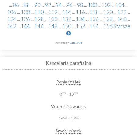
...
86
...
88
...
90
...
92
...
94
...
96
...
98
...
100
...
102
...
104
...
106
...
108
...
110
...
112
...
114
...
116
...
118
...
120
...
122
...
124
...
126
...
128
...
130
...
132
...
134
...
136
...
138
...
140
...
142
...
144
...
146
...
148
...
150
...
152
...
154
...
156
Starsze
Powered by
CuteNews
Kancelaria parafialna
Poniedziałek
00
00
8
- 10
Wtorek i czwartek
00
00
16
- 17
Środa i piątek