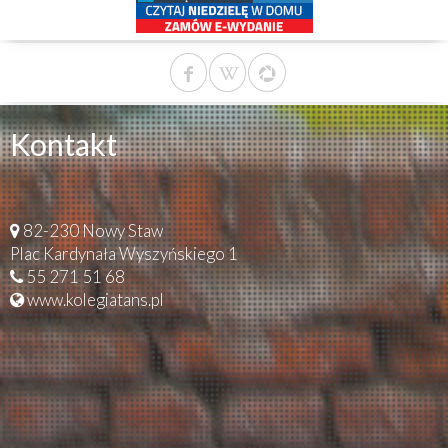
Kontakt
82-230 Nowy Staw
Plac Kardynała Wyszyńskiego 1
55 271 51 68
www.kolegiatans.pl