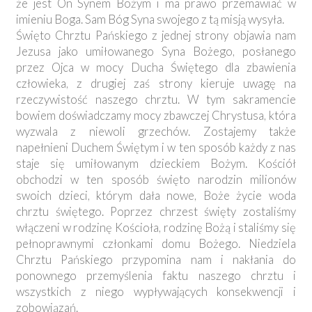
że jest On Synem Bożym i ma prawo przemawiać w
imieniu Boga. Sam Bóg Syna swojego z tą misją wysyła.
Święto Chrztu Pańskiego z jednej strony objawia nam
Jezusa jako umiłowanego Syna Bożego, posłanego
przez Ojca w mocy Ducha Świętego dla zbawienia
człowieka, z drugiej zaś strony kieruje uwagę na
rzeczywistość naszego chrztu. W tym sakramencie
bowiem doświadczamy mocy zbawczej Chrystusa, która
wyzwala z niewoli grzechów. Zostajemy także
napełnieni Duchem Świętym i w ten sposób każdy z nas
staje się umiłowanym dzieckiem Bożym. Kościół
obchodzi w ten sposób święto narodzin milionów
swoich dzieci, którym dała nowe, Boże życie woda
chrztu świętego. Poprzez chrzest święty zostaliśmy
włączeni w rodzinę Kościoła, rodzinę Bożą i staliśmy się
pełnoprawnymi członkami domu Bożego. Niedziela
Chrztu Pańskiego przypomina nam i nakłania do
ponownego przemyślenia faktu naszego chrztu i
wszystkich z niego wypływających konsekwencji i
zobowiązań.