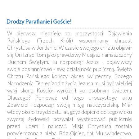
Drodzy Parafianie i Goście!
W pierwszą niedzielę po uroczystości Objawienia
Pańskiego (Trzech Króli) wspominamy chrzest
Chrystusa w Jordanie. W czasie swojego chrztu objawił
się On Izraelitom jako prawdziwy Mesjasz namaszczony
Duchem Świętym. Tu rozpoczął Jezus - objawiwszy
swoje posłannictwo - swą działalność publiczną. Święto
Chrztu Pańskiego kończy okres świąteczny Bożego
Narodzenia. Ten epizod z życia Jezusa musi być wielkiej
wagi skoro Kościół wyróżnił go osobnym świętem.
Dlaczego? Ponieważ od tego uroczystego aktu
Zbawiciel rozpoczął swoją misję nauczycielską. Miał
wtedy około trzydziestu lat, gdyż dopiero od tego wieku
zwyczaj żydowski pozwalał występować publicznie
przed ludem i nauczać. Misja Chrystusa została
potwierdzona z nieba. Bóg Ojciec, dał Mu świadectwo,