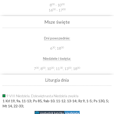
00
00
8
- 10
00
00
16
- 17
Msze święte
Dni powszednie:
30
00
6
, 18
Niedziele i święta:
00
00
00
30
00
00
7
, 8
, 10
, 11
, 13
, 18
Liturgia dnia
9 VIII Niedziela. Dziewiętnasta Niedziela zwykła
1 Krl 19, 9a. 11-13; Ps 85, 9ab-10. 11-12. 13-14; Rz 9, 1-5; Ps 130, 5;
Mt 14, 22-33;