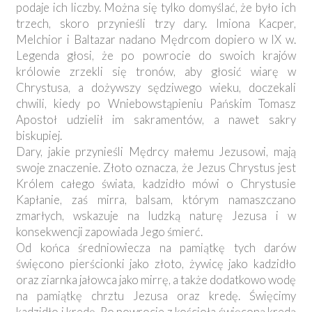
podaje ich liczby. Można się tylko domyślać, że było ich
trzech, skoro przynieśli trzy dary. Imiona Kacper,
Melchior i Baltazar nadano Mędrcom dopiero w IX w.
Legenda głosi, że po powrocie do swoich krajów
królowie zrzekli się tronów, aby głosić wiarę w
Chrystusa, a dożywszy sędziwego wieku, doczekali
chwili, kiedy po Wniebowstąpieniu Pańskim Tomasz
Apostoł udzielił im sakramentów, a nawet sakry
biskupiej.
Dary, jakie przynieśli Mędrcy małemu Jezusowi, mają
swoje znaczenie. Złoto oznacza, że Jezus Chrystus jest
Królem całego świata, kadzidło mówi o Chrystusie
Kapłanie, zaś mirra, balsam, którym namaszczano
zmarłych, wskazuje na ludzką naturę Jezusa i w
konsekwencji zapowiada Jego śmierć.
Od końca średniowiecza na pamiątkę tych darów
święcono pierścionki jako złoto, żywicę jako kadzidło
oraz ziarnka jałowca jako mirrę, a także dodatkowo wodę
na pamiątkę chrztu Jezusa oraz kredę. Święcimy
kadzidło i kredę. Po powrocie z kościoła święconą kredą