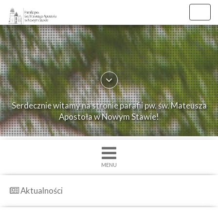
//
//
Toggl
navig
×
Strona
główna
O
Serdecznie witamy na stronie parafii pw. św. Mateusza
parafii
Apostoła w Nowym Stawie!
Ogłoszenia
Intencje
Grupy
MENU
duszpasterskie
Msze
Aktualności
św.
i
Nabożenstwa