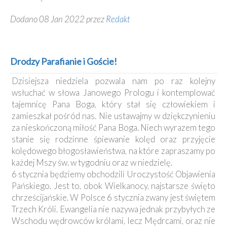
Dodano 08 Jan 2022 przez
Redakt
Drodzy Parafianie i Goście!
Dzisiejsza niedziela pozwala nam po raz kolejny
wsłuchać w słowa Janowego Prologu i kontemplować
tajemnicę Pana Boga, który stał się człowiekiem i
zamieszkał pośród nas. Nie ustawajmy w dziękczynieniu
za nieskończoną miłość Pana Boga. Niech wyrazem tego
stanie się rodzinne śpiewanie kolęd oraz przyjęcie
kolędowego błogosławieństwa, na które zapraszamy po
każdej Mszy św. w tygodniu oraz w niedzielę.
6 stycznia będziemy obchodzili Uroczystość Objawienia
Pańskiego. Jest to, obok Wielkanocy, najstarsze święto
chrześcijańskie. W Polsce 6 stycznia zwany jest świętem
Trzech Króli. Ewangelia nie nazywa jednak przybyłych ze
Wschodu wędrowców królami, lecz Mędrcami, oraz nie