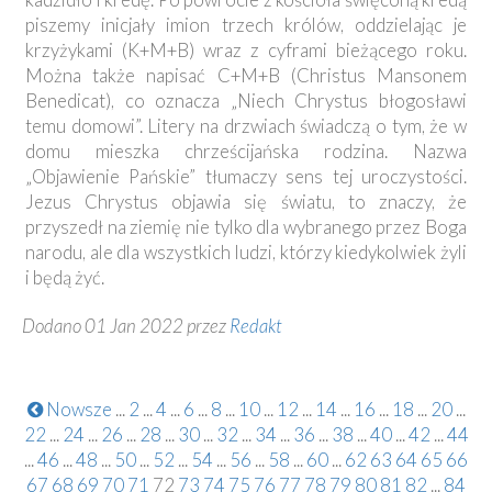
piszemy inicjały imion trzech królów, oddzielając je
krzyżykami (K+M+B) wraz z cyframi bieżącego roku.
Można także napisać C+M+B (Christus Mansonem
Benedicat), co oznacza „Niech Chrystus błogosławi
temu domowi”. Litery na drzwiach świadczą o tym, że w
domu mieszka chrześcijańska rodzina. Nazwa
„Objawienie Pańskie” tłumaczy sens tej uroczystości.
Jezus Chrystus objawia się światu, to znaczy, że
przyszedł na ziemię nie tylko dla wybranego przez Boga
narodu, ale dla wszystkich ludzi, którzy kiedykolwiek żyli
i będą żyć.
Dodano 01 Jan 2022 przez
Redakt
Nowsze
...
2
...
4
...
6
...
8
...
10
...
12
...
14
...
16
...
18
...
20
...
22
...
24
...
26
...
28
...
30
...
32
...
34
...
36
...
38
...
40
...
42
...
44
...
46
...
48
...
50
...
52
...
54
...
56
...
58
...
60
...
62
63
64
65
66
67
68
69
70
71
72
73
74
75
76
77
78
79
80
81
82
...
84