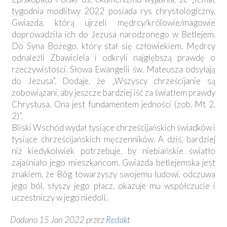
tygodnia modlitwy 2022 posiada rys chrystologiczny.
Gwiazda, którą ujrzeli mędrcy/królowie/magowie
doprowadziła ich do Jezusa narodzonego w Betlejem.
Do Syna Bożego, który stał się człowiekiem. Mędrcy
odnaleźli Zbawiciela i odkryli najgłębszą prawdę o
rzeczywistości. Słowa Ewangelii św. Mateusza odsyłają
do Jezusa”. Dodaje, że „Wszyscy chrześcijanie są
zobowiązani, aby jeszcze bardziej iść za światłem prawdy
Chrystusa. Ona jest fundamentem jedności (zob. Mt 2,
2)”.
Bliski Wschód wydał tysiące chrześcijańskich świadków i
tysiące chrześcijańskich męczenników. A dziś, bardziej
niż kiedykolwiek potrzebuje, by niebiańskie światło
zajaśniało jego mieszkańcom. Gwiazda betlejemska jest
znakiem, że Bóg towarzyszy swojemu ludowi, odczuwa
jego ból, słyszy jego płacz, okazuje mu współczucie i
uczestniczy w jego niedoli.
Dodano 15 Jan 2022 przez
Redakt