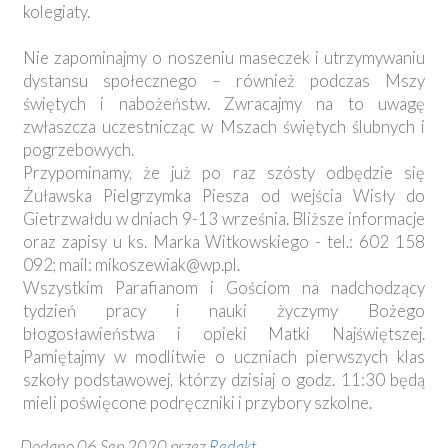
kolegiaty.
Nie zapominajmy o noszeniu maseczek i utrzymywaniu
dystansu społecznego – również podczas Mszy
świętych i nabożeństw. Zwracajmy na to uwagę
zwłaszcza uczestnicząc w Mszach świętych ślubnych i
pogrzebowych.
Przypominamy, że już po raz szósty odbędzie się
Żuławska Pielgrzymka Piesza od wejścia Wisły do
Gietrzwałdu w dniach 9-13 września. Bliższe informacje
oraz zapisy u ks. Marka Witkowskiego - tel.: 602 158
092; mail:
mikoszewiak@wp.pl
.
Wszystkim Parafianom i Gościom na nadchodzący
tydzień pracy i nauki życzymy Bożego
błogosławieństwa i opieki Matki Najświętszej.
Pamiętajmy w modlitwie o uczniach pierwszych klas
szkoły podstawowej, którzy dzisiaj o godz. 11:30 będą
mieli poświęcone podręczniki i przybory szkolne.
Dodano 06 Sep 2020 przez
Redakt