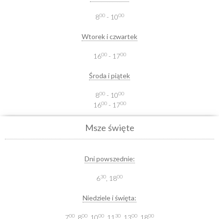
00
00
8
- 10
Wtorek i czwartek
00
00
16
- 17
Środa i piątek
00
00
8
- 10
00
00
16
- 17
Msze święte
Dni powszednie:
30
00
6
, 18
Niedziele i święta:
00
00
00
30
00
00
7
, 8
, 10
, 11
, 13
, 18