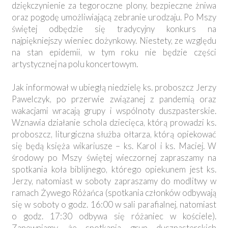
dziękczynienie za tegoroczne plony, bezpieczne żniwa
oraz pogodę umożliwiającą zebranie urodzaju. Po Mszy
świętej odbędzie się tradycyjny konkurs na
najpiękniejszy wieniec dożynkowy. Niestety, ze względu
na stan epidemii, w tym roku nie będzie części
artystycznej na polu koncertowym.
Jak informował w ubiegłą niedzielę ks. proboszcz Jerzy
Pawelczyk, po przerwie związanej z pandemią oraz
wakacjami wracają grupy i wspólnoty duszpasterskie.
Wznawia działanie schola dziecięca, którą prowadzi ks.
proboszcz, liturgiczna służba ołtarza, którą opiekować
się będą księża wikariusze – ks. Karol i ks. Maciej. W
środowy po Mszy świętej wieczornej zapraszamy na
spotkania koła biblijnego, którego opiekunem jest ks.
Jerzy, natomiast w soboty zapraszamy do modlitwy w
ramach Żywego Różańca (spotkania członków odbywają
się w soboty o godz. 16:00 w sali parafialnej, natomiast
o godz. 17:30 odbywa się różaniec w kościele).
Zapewniamy, że spotkania grup duszpasterskich