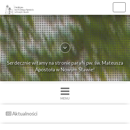
//
//
Toggl
navig
×
Strona
główna
O
Serdecznie witamy na stronie parafii pw. św. Mateusza
parafii
Apostoła w Nowym Stawie!
Ogłoszenia
Intencje
Grupy
MENU
duszpasterskie
Msze
Aktualności
św.
i
Nabożenstwa