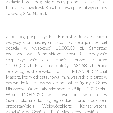
Zadania tego podjął się obecny proboszcz parafii, ks.
Kan. Jerzy Pawelczyk. Koszt renowacji został wyceniony
na kwotę 22.634,58 zł.
Z pomocą pospieszył Pan Burmistrz Jerzy Szałach i
wszyscy Radni naszego miasta, przydzielając na ten cel
dotację w wysokości 11.000,00 zł. Samorząd
Województwa Pomorskiego, również pozytywnie
rozpatrzył wniosek o dotację i przydzielił także
11.000,00 zł. Parafianie dołożyli 634,58 zł. Prace
renowacyjne, które wykonała Firma MEANDER, Michał
Masorz, który odrestaurował m.in. wszystkie ołtarze w
naszym kościele i wszystkie pozostałe figury z Grupy
Ukrzyżowania, zostały zakończone 28 lipca 2020 roku.
W dniu 11.08.2020 r.,w pracowni konserwatorskiej w
Gdyni, dokonano komisyjnego odbioru prac z udziałem
przedstawiciela Wojewódzkiego Konserwatora,
Zabytków w Gdańsku, Pani Magdaleny Kosińskiej –