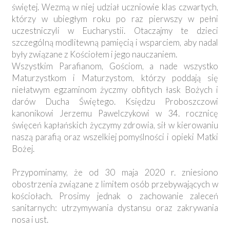
świętej. Wezmą w niej udział uczniowie klas czwartych,
którzy w ubiegłym roku po raz pierwszy w pełni
uczestniczyli w Eucharystii. Otaczajmy te dzieci
szczególną modlitewną pamięcią i wsparciem, aby nadal
były związane z Kościołem i jego nauczaniem.
Wszystkim Parafianom, Gościom, a nade wszystko
Maturzystkom i Maturzystom, którzy poddają się
niełatwym egzaminom życzmy obfitych łask Bożych i
darów Ducha Świętego. Księdzu Proboszczowi
kanonikowi Jerzemu Pawelczykowi w 34. rocznicę
święceń kapłańskich życzymy zdrowia, sił w kierowaniu
naszą parafią oraz wszelkiej pomyślności i opieki Matki
Bożej.
Przypominamy, że od 30 maja 2020 r. zniesiono
obostrzenia związane z limitem osób przebywających w
kościołach. Prosimy jednak o zachowanie zaleceń
sanitarnych: utrzymywania dystansu oraz zakrywania
nosa i ust.