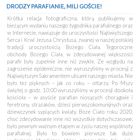
DRODZY PARAFIANIE, MILI GOŚCIE!
Krótka relacja fotograficzna, którą publikujemy w
bieżącym wydaniu naszego tygodnika parafialnego oraz
w Internecie, nawiązuje do uroczystości Najświętszego
Serca i Krwi Jezusa Chrystusa, zwanej w naszej polskiej
tradycji uroczystością Bożego Ciała. Tegoroczne
obchody Bożego Ciała, w zdecydowanej większości
parafii były zupełnie inne niż zwykle. Ze względu na
zagrożenie epidemiczne, nie wyruszyliśmy w procesji z
Najświętszym Sakramentem ulicami naszego miasta. Nie
było też pięknych – jak co roku – ołtarzy. Po Mszy
świętej o godz. 10:00 wyruszyliśmy w procesji dookoła
kościoła – w asyście parafian niosących chorągwie i
feretrony, strażaków, dzieci pierwszokomunijnych oraz
dziewczynek sypiących kwiaty. Boże Ciało roku 2020,
choć zdecydowanie inne niż wszystkie dotychczasowe,
było pewnym ważnym etapem w życiu naszej wspólnoty
parafialnej. Było to bowiem pierwsze tak duże