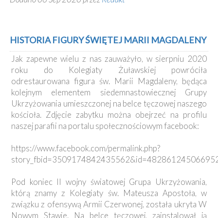
HISTORIA FIGURY ŚWIĘTEJ MARII MAGDALENY
Jak zapewne wielu z nas zauważyło, w sierpniu 2020
roku do Kolegiaty Żuławskiej powróciła
odrestaurowana figura św. Marii Magdaleny, będąca
kolejnym elementem siedemnastowiecznej Grupy
Ukrzyżowania umieszczonej na belce tęczowej naszego
kościoła. Zdjęcie zabytku można obejrzeć na profilu
naszej parafii na portalu społecznościowym facebook:
https://www.facebook.com/permalink.php?
story_fbid=3509174842435562&id=48286124506695
Pod koniec II wojny światowej Grupa Ukrzyżowania,
którą znamy z Kolegiaty św. Mateusza Apostoła, w
związku z ofensywą Armii Czerwonej, została ukryta W
Nowym Stawie. Na belce tęczowej, zainstalował ją