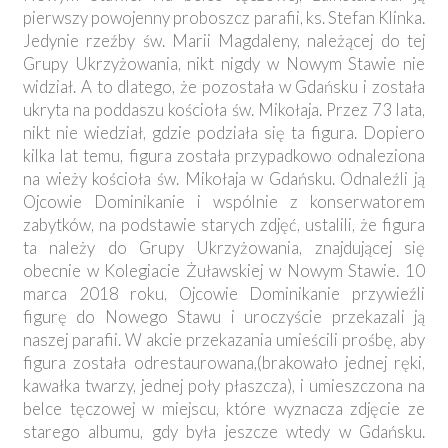
pierwszy powojenny proboszcz parafii, ks. Stefan Klinka.
Jedynie rzeźby św. Marii Magdaleny, należącej do tej
Grupy Ukrzyżowania, nikt nigdy w Nowym Stawie nie
widział. A to dlatego, że pozostała w Gdańsku i została
ukryta na poddaszu kościoła św. Mikołaja. Przez 73 lata,
nikt nie wiedział, gdzie podziała się ta figura. Dopiero
kilka lat temu, figura została przypadkowo odnaleziona
na wieży kościoła św. Mikołaja w Gdańsku. Odnaleźli ją
Ojcowie Dominikanie i wspólnie z konserwatorem
zabytków, na podstawie starych zdjęć, ustalili, że figura
ta należy do Grupy Ukrzyżowania, znajdującej się
obecnie w Kolegiacie Żuławskiej w Nowym Stawie. 10
marca 2018 roku, Ojcowie Dominikanie przywieźli
figurę do Nowego Stawu i uroczyście przekazali ją
naszej parafii. W akcie przekazania umieścili prośbę, aby
figura została odrestaurowana,(brakowało jednej ręki,
kawałka twarzy, jednej poły płaszcza), i umieszczona na
belce tęczowej w miejscu, które wyznacza zdjęcie ze
starego albumu, gdy była jeszcze wtedy w Gdańsku.