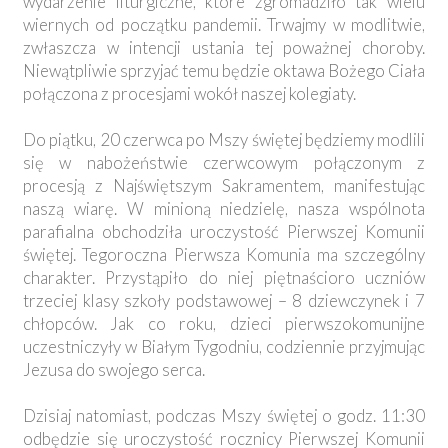
wydarzenie liturgiczne, które zgromadziło tak wielu
wiernych od początku pandemii. Trwajmy w modlitwie,
zwłaszcza w intencji ustania tej poważnej choroby.
Niewątpliwie sprzyjać temu będzie oktawa Bożego Ciała
połączona z procesjami wokół naszej kolegiaty.
Do piątku, 20 czerwca po Mszy świętej będziemy modlili
się w nabożeństwie czerwcowym połączonym z
procesją z Najświętszym Sakramentem, manifestując
naszą wiarę. W minioną niedzielę, nasza wspólnota
parafialna obchodziła uroczystość Pierwszej Komunii
świętej. Tegoroczna Pierwsza Komunia ma szczególny
charakter. Przystąpiło do niej piętnaścioro uczniów
trzeciej klasy szkoły podstawowej – 8 dziewczynek i 7
chłopców. Jak co roku, dzieci pierwszokomunijne
uczestniczyły w Białym Tygodniu, codziennie przyjmując
Jezusa do swojego serca.
Dzisiaj natomiast, podczas Mszy świętej o godz. 11:30
odbędzie się uroczystość rocznicy Pierwszej Komunii