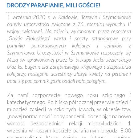
Kancelaria
DRODZY PARAFIANIE, MILI GOŚCIE!
1 września 2020 r. w Kałdowie, Tczewie i Szymankowie
Galeria
odbyły uroczystości związane z 76. rocznicą wybuchu II
Dekanat
wojny światowej. Na zdjęciu wykonanym przez reportera
Nowy
„Gościa Elbląskiego” warta i poczty sztandarowe przy
Staw
pomniku pomordowanych kolejarzy i celników z
Kapituła
Szymankowa. Uroczystości w Szymankowie rozpoczęły się
Kolegiacka
Mszą św. sprawowanej przez ks. biskupa Jacka Jezierskiego
Duszpasterze
oraz ks. Eugeniusza Zarębińskiego, krajowego duszpasterza
kolejarzy, następnie uczestnicy złożyli kwiaty na peronie i
Polecane
udali się pod pomnik, gdzie oddali hołd poległym
.
strony
Ochrona
Za nami rozpoczęcie nowego roku szkolnego i
Małoletnich
katechetycznego. Po blisko półrocznej przerwie dzieci i
młodzież zasiedli w szkolnych ławach, w okresie tzw.
„nowej normalności” doby pandemii, doceniając na nowo
wartość bezpośrednich relacji międzyludzkich. 1
września w naszym kościele parafialnym o godz. 8:00
sprawowaliśmy Mszę świętą w intencji uczniów,