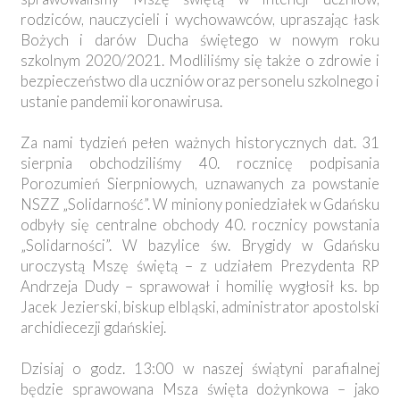
rodziców, nauczycieli i wychowawców, upraszając łask
Bożych i darów Ducha świętego w nowym roku
szkolnym 2020/2021. Modliliśmy się także o zdrowie i
bezpieczeństwo dla uczniów oraz personelu szkolnego i
ustanie pandemii koronawirusa.
Za nami tydzień pełen ważnych historycznych dat. 31
sierpnia obchodziliśmy 40. rocznicę podpisania
Porozumień Sierpniowych, uznawanych za powstanie
NSZZ „Solidarność”. W miniony poniedziałek w Gdańsku
odbyły się centralne obchody 40. rocznicy powstania
„Solidarności”. W bazylice św. Brygidy w Gdańsku
uroczystą Mszę świętą – z udziałem Prezydenta RP
Andrzeja Dudy – sprawował i homilię wygłosił ks. bp
Jacek Jezierski, biskup elbląski, administrator apostolski
archidiecezji gdańskiej.
Dzisiaj o godz. 13:00 w naszej świątyni parafialnej
będzie sprawowana Msza święta dożynkowa – jako