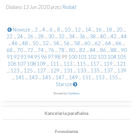
Dodano 13 Jun 2020 przez
Redakt
Nowsze
...
2
...
4
...
6
...
8
...
10
...
12
...
14
...
16
...
18
...
20
...
22
...
24
...
26
...
28
...
30
...
32
...
34
...
36
...
38
...
40
...
42
...
44
...
46
...
48
...
50
...
52
...
54
...
56
...
58
...
60
...
62
...
64
...
66
...
68
...
70
...
72
...
74
...
76
...
78
...
80
...
82
...
84
...
86
...
88
...
90
91
92
93
94
95
96
97
98
99
100
101
102
103
104
105
106
107
108
109
...
111
...
113
...
115
...
117
...
119
...
121
...
123
...
125
...
127
...
129
...
131
...
133
...
135
...
137
...
139
...
141
...
143
...
145
...
147
...
149
...
151
...
153
...
155
...
Starsze
Powered by
CuteNews
Kancelaria parafialna
Poniedziałek