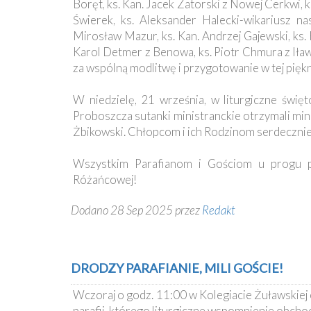
Boręt, ks. Kan. Jacek Zatorski z Nowej Cerkwi, 
Świerek, ks. Aleksander Halecki-wikariusz nas
Mirosław Mazur, ks. Kan. Andrzej Gajewski, ks. K
Karol Detmer z Benowa, ks. Piotr Chmura z Iła
za wspólną modlitwę i przygotowanie w tej piękn
W niedzielę, 21 września, w liturgiczne świ
Proboszcza sutanki ministranckie otrzymali min
Żbikowski. Chłopcom i ich Rodzinom serdecznie 
Wszystkim Parafianom i Gościom u progu p
Różańcowej!
Dodano 28 Sep 2025 przez
Redakt
DRODZY PARAFIANIE, MILI GOŚCIE!
Wczoraj o godz. 11:00 w Kolegiacie Żuławskiej 
parafii, którego liturgiczne wspomnienie obcho