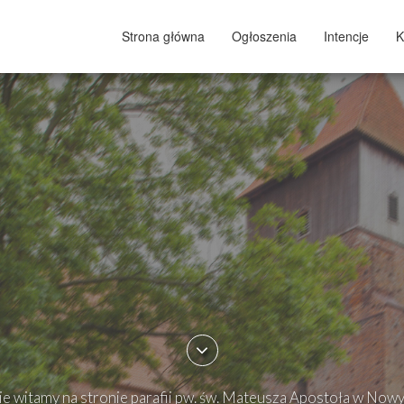
Strona główna
Ogłoszenia
Intencje
K
e witamy na stronie parafii pw. św. Mateusza Apostoła w Now