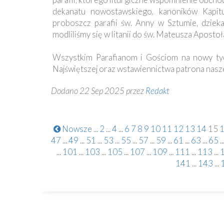
dekanatu nowostawskiego, kanoników Kapituł
proboszcz parafii św. Anny w Sztumie, dzie
modliliśmy się w litanii do św. Mateusza Apostoł
Wszystkim Parafianom i Gościom na nowy tyd
Najświętszej oraz wstawiennictwa patrona nasze
Dodano 22 Sep 2025 przez
Redakt
Nowsze
...
2
...
4
...
6
7
8
9
10
11
12
13
14
15
47
...
49
...
51
...
53
...
55
...
57
...
59
...
61
...
63
...
65
..
...
101
...
103
...
105
...
107
...
109
...
111
...
113
...
141
...
143
...