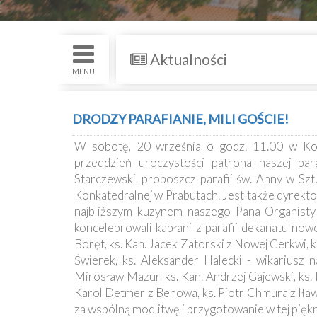
św.
i
Nabożenstwa
Aktualności
Kancelaria
MENU
Galeria
DRODZY PARAFIANIE, MILI GOŚCIE!
Dekanat
W sobotę, 20 września o godz. 11.00 w Kol
Nowy
przeddzień uroczystości patrona naszej par
Staw
Starczewski, proboszcz parafii św. Anny w Sz
Kapituła
Konkatedralnej w Prabutach. Jest także dyrekto
Kolegiacka
najbliższym kuzynem naszego Pana Organisty 
koncelebrowali kapłani z parafii dekanatu now
Duszpasterze
Boręt, ks. Kan. Jacek Zatorski z Nowej Cerkwi, 
Świerek, ks. Aleksander Halecki - wikariusz na
Mirosław Mazur, ks. Kan. Andrzej Gajewski, ks. K
Polecane
Karol Detmer z Benowa, ks. Piotr Chmura z Iła
strony
za wspólną modlitwę i przygotowanie w tej piękn