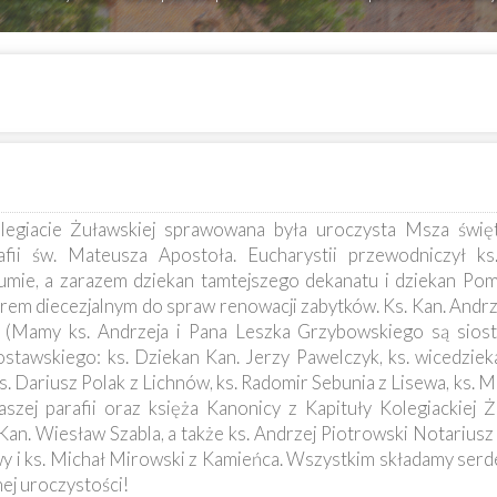
egiacie Żuławskiej sprawowana była uroczysta Msza świę
afii św. Mateusza Apostoła. Eucharystii przewodniczył ks
tumie, a zarazem dziekan tamtejszego dekanatu i dziekan Pom
rem diecezjalnym do spraw renowacji zabytków. Ks. Kan. Andrze
(Mamy ks. Andrzeja i Pana Leszka Grzybowskiego są siostr
ostawskiego: ks. Dziekan Kan. Jerzy Pawelczyk, ks. wicedzie
ks. Dariusz Polak z Lichnów, ks. Radomir Sebunia z Lisewa, ks. 
szej parafii oraz księża Kanonicy z Kapituły Kolegiackiej Żu
an. Wiesław Szabla, a także ks. Andrzej Piotrowski Notariusz Ku
wy i ks. Michał Mirowski z Kamieńca. Wszystkim składamy serd
ej uroczystości!