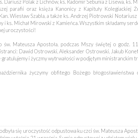
ks. Dariusz Polak z Lichnów, ks. Radomir Sebunia z Lisewa, ks. 
zej parafii oraz księża Kanonicy z Kapituły Kolegiackiej Żu
an. Wiesław Szabla, a także ks. Andrzej Piotrowski Notariusz Ku
wy i ks. Michał Mirowski z Kamieńca. Wszystkim składamy serd
ej uroczystości!
ęto św. Mateusza Apostoła, podczas Mszy świętej o godz. 11
istranci: Dawid Ostrowski, Aleksander Ostrowski, Jakub Konef
gratulujemy i życzmy wytrwałości w podjętym ministranckim tr
aździernika życzymy obfitego Bożego błogosławieństwa o
odbyła się uroczystość odpustowa ku czci św. Mateusza Aposto
dzimy właśnie 21 września. Sumie odpustowej z udziałem wielu 