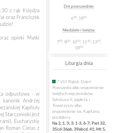
Dni powszednie:
:30 z rąk Księdza
ał oraz Franciszek
30
00
6
, 18
udzie!
Niedziele i święta:
raz opieki Matki
00
00
00
30
00
7
, 8
, 10
, 11
, 13
,
00
18
Liturgia dnia
7 VIII Piątek. Dzień
Powszedni albo wspomnienie
ta odpustowa - w
świętych męczenników
Sykstusa II, papieża, i
. kanonik Andrzej
Towarzyszy albo
ezańskiej Kapituły
wspomnienie św. Kajetana,
j Starczewski jest
prezbitera
ami). Eucharystię
Na 2, 1. 3; 3, 1-3. 6-7; Pwt 32,
kan Roman Cielas z
35cd-36ab. 39abcd. 41; Mt 5,