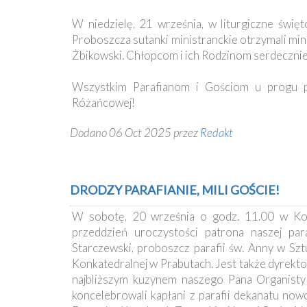
Ochrona
Małoletnich
W niedzielę, 21 września, w liturgiczne świ
Proboszcza sutanki ministranckie otrzymali min
Żbikowski. Chłopcom i ich Rodzinom serdecznie 
Wszystkim Parafianom i Gościom u progu p
Różańcowej!
Dodano 06 Oct 2025 przez
Redakt
DRODZY PARAFIANIE, MILI GOŚCIE!
W sobotę, 20 września o godz. 11.00 w Kol
przeddzień uroczystości patrona naszej par
Starczewski, proboszcz parafii św. Anny w Sz
Konkatedralnej w Prabutach. Jest także dyrekto
najbliższym kuzynem naszego Pana Organisty 
koncelebrowali kapłani z parafii dekanatu now