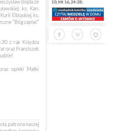
Mieczysław Bojda ze
10; Mt 16, 24-28;
ławskiej: ks. Kan.
rii Elbląskiej, ks.
eczne "Bóg zapłać"
:30 z rąk Księdza
ał oraz Franciszek
udzie!
raz opieki Matki
ła, patrona naszej
parafian, kapłanów