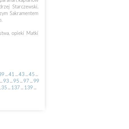
rzej Starczewski,
tszym Sakramentem
o.
twa, opieki Matki
39
...
41
...
43
...
45
...
...
93
...
95
...
97
...
99
135
...
137
...
139
...