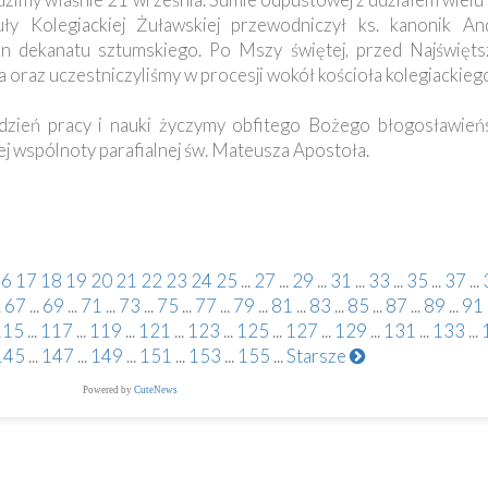
y Kolegiackiej Żuławskiej przewodniczył ks. kanonik And
kan dekanatu sztumskiego. Po Mszy świętej, przed Najświę
a oraz uczestniczyliśmy w procesji wokół kościoła kolegiackieg
zień pracy i nauki życzymy obfitego Bożego błogosławieńs
j wspólnoty parafialnej św. Mateusza Apostoła.
16
17
18
19
20
21
22
23
24
25
...
27
...
29
...
31
...
33
...
35
...
37
...
.
67
...
69
...
71
...
73
...
75
...
77
...
79
...
81
...
83
...
85
...
87
...
89
...
91
115
...
117
...
119
...
121
...
123
...
125
...
127
...
129
...
131
...
133
...
145
...
147
...
149
...
151
...
153
...
155
...
Starsze
Powered by
CuteNews