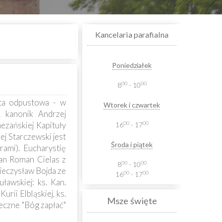
Kancelaria parafialna
Poniedziałek
00
00
8
- 10
ta odpustowa - w
Wtorek i czwartek
. kanonik Andrzej
00
00
ezańskiej Kapituły
16
- 17
j Starczewski jest
Środa i piątek
ami). Eucharystię
kan Roman Cielas z
00
00
8
- 10
Mieczysław Bojda ze
00
00
16
- 17
ławskiej: ks. Kan.
rii Elbląskiej, ks.
Msze święte
eczne "Bóg zapłać"