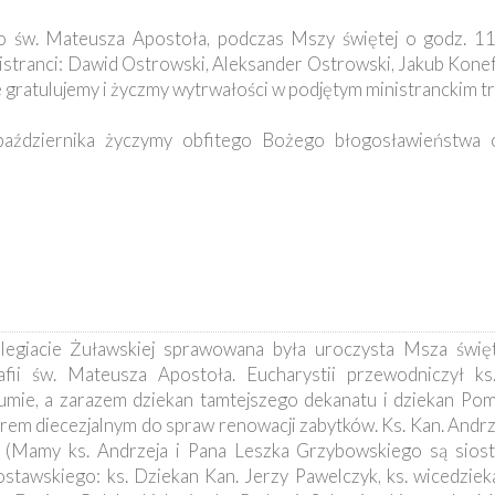
ęto św. Mateusza Apostoła, podczas Mszy świętej o godz. 11
istranci: Dawid Ostrowski, Aleksander Ostrowski, Jakub Konef
gratulujemy i życzmy wytrwałości w podjętym ministranckim tr
aździernika życzymy obfitego Bożego błogosławieństwa o
egiacie Żuławskiej sprawowana była uroczysta Msza świę
afii św. Mateusza Apostoła. Eucharystii przewodniczył ks
tumie, a zarazem dziekan tamtejszego dekanatu i dziekan Pom
rem diecezjalnym do spraw renowacji zabytków. Ks. Kan. Andrze
(Mamy ks. Andrzeja i Pana Leszka Grzybowskiego są siostr
ostawskiego: ks. Dziekan Kan. Jerzy Pawelczyk, ks. wicedzie