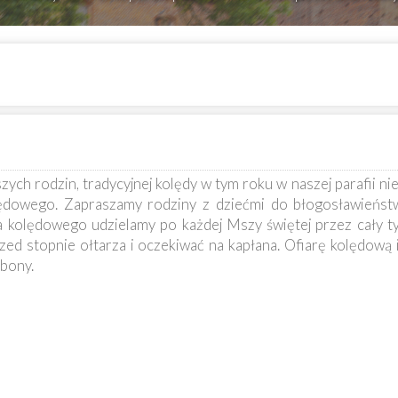
ych rodzin, tradycyjnej kolędy w tym roku w naszej parafii ni
ędowego. Zapraszamy rodziny z dziećmi do błogosławieństwa
 kolędowego udzielamy po każdej Mszy świętej przez cały ty
d stopnie ołtarza i oczekiwać na kapłana. Ofiarę kolędową i
rbony.