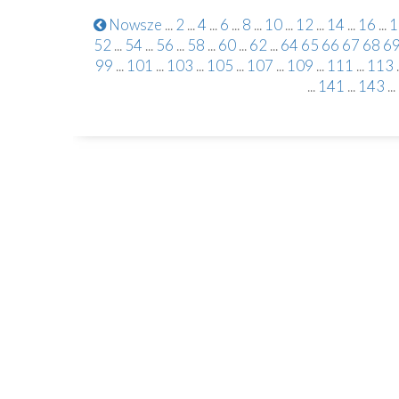
Nowsze
...
2
...
4
...
6
...
8
...
10
...
12
...
14
...
16
...
1
52
...
54
...
56
...
58
...
60
...
62
...
64
65
66
67
68
6
99
...
101
...
103
...
105
...
107
...
109
...
111
...
113
.
...
141
...
143
...
Kontakt
82-230 Nowy Staw
Plac Kardynała Wyszyńskiego 1
55 271 51 68
www.kolegiatans.pl