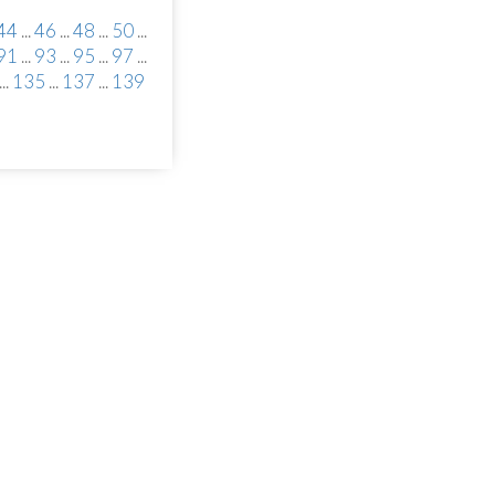
44
...
46
...
48
...
50
...
91
...
93
...
95
...
97
...
...
135
...
137
...
139