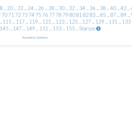
8
...
20
...
22
...
24
...
26
...
28
...
30
...
32
...
34
...
36
...
38
...
40
...
42
...
9
70
71
72
73
74
75
76
77
78
79
80
81
82
83
...
85
...
87
...
89
...
..
115
...
117
...
119
...
121
...
123
...
125
...
127
...
129
...
131
...
133
145
...
147
...
149
...
151
...
153
...
155
...
Starsze
Powered by
CuteNews