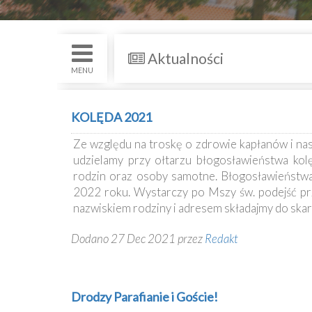
św.
i
Nabożenstwa
Aktualności
Kancelaria
MENU
Galeria
KOLĘDA 2021
Dekanat
Ze względu na troskę o zdrowie kapłanów i nasz
Nowy
udzielamy przy ołtarzu błogosławieństwa kol
Staw
rodzin oraz osoby samotne. Błogosławieństwa
Kapituła
2022 roku. Wystarczy po Mszy św. podejść prze
Kolegiacka
nazwiskiem rodziny i adresem składajmy do ska
Duszpasterze
Dodano 27 Dec 2021 przez
Redakt
Polecane
strony
Drodzy Parafianie i Goście!