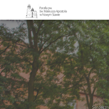
//
//
×
Strona
główna
O
parafii
Ogłoszenia
Intencje
Grupy
duszpasterskie
Msze
Serdeczni