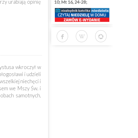
zy urabiają opinię
10; Mt 16, 24-28;
ystusa wkroczył w
łogosławi i udzieli
szelkiej niechęci i
usem we Mszy Św. i
osobach samotnych,