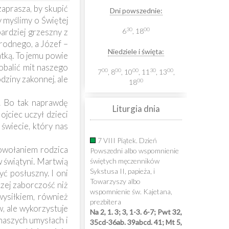
aprasza, by skupić
Dni powszednie:
y myślimy o Świętej
30
00
bardziej grzeszny z
6
, 18
rodnego, a Józef –
Niedziele i święta:
tką. To jemu powie
 obalić mit naszego
00
00
00
30
00
7
, 8
, 10
, 11
, 13
,
odziny zakonnej, ale
00
18
. Bo tak naprawdę
Liturgia dnia
ojciec uczył dzieci
świecie, który nas
7 VIII Piątek. Dzień
Powołaniem rodzica
Powszedni albo wspomnienie
w świątyni. Martwią
świętych męczenników
Sykstusa II, papieża, i
ć posłuszny. I oni
Towarzyszy albo
zej zaborczość niż
wspomnienie św. Kajetana,
wysiłkiem, również
prezbitera
, ale wykorzystuje
Na 2, 1. 3; 3, 1-3. 6-7; Pwt 32,
naszych umysłach i
35cd-36ab. 39abcd. 41; Mt 5,