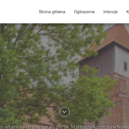
Strona główna
Ogłoszenia
Intencje
K
e witamy na stronie parafii pw. św. Mateusza Apostoła w Now