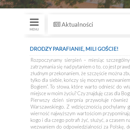
św.
i
Nabożenstwa
Aktualności
Kancelaria
MENU
Galeria
DRODZY PARAFIANIE, MILI GOŚCIE!
Dekanat
Rozpoczynamy sierpień – miesiąc szczególny 
Nowy
zatrzymania się nad pytaniem o to, co jest pra
Staw
złudnym przekonaniem, że szczęście można zbu
Kapituła
tylko dla siebie, kończy się mocnym wezwaniem: 
Kolegiacka
Bogiem”. To słowa, które warto odnieść do wł
miejsce w moim życiu? Czy znajduję czas dla Boga,
Duszpasterze
Pierwszy dzień sierpnia przywołuje równie
Warszawskiego. Z wdzięcznością pochylamy gł
wierność najwyższym wartościom przypominają, 
Polecane
kogo i dla czego potrafi żyć, służyć, a czasem
strony
wezwaniem do odpowiedzialności za Polskę, d