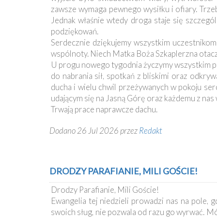
zawsze wymaga pewnego wysiłku i ofiary. Trze
Jednak właśnie wtedy droga staje się szczegó
podziękowań.
Serdecznie dziękujemy wszystkim uczestnikom t
wspólnoty. Niech Matka Boża Szkaplerzna otacza
U progu nowego tygodnia życzymy wszystkim pa
do nabrania sił, spotkań z bliskimi oraz odk
ducha i wielu chwil przeżywanych w pokoju se
udającym się na Jasną Górę oraz każdemu z nas
Trwają prace naprawcze dachu.
Dodano 26 Jul 2026 przez
Redakt
DRODZY PARAFIANIE, MILI GOŚCIE!
Drodzy Parafianie, Mili Goście!
Ewangelia tej niedzieli prowadzi nas na pole
swoich sług, nie pozwala od razu go wyrwać. M