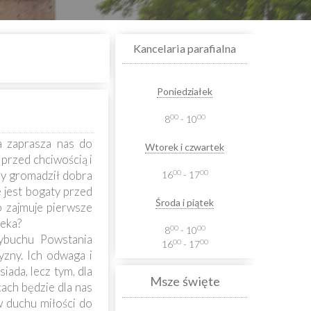
Kancelaria parafialna
Poniedziałek
00
00
8
- 10
a zaprasza nas do
Wtorek i czwartek
przed chciwością i
00
00
ry gromadził dobra
16
- 17
e jest bogaty przed
Środa i piątek
o zajmuje pierwsze
ieka?
00
00
8
- 10
wybuchu Powstania
00
00
16
- 17
zny. Ich odwaga i
ada, lecz tym, dla
Msze święte
cach będzie dla nas
 duchu miłości do