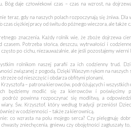
iu. Bóg daje człowiekowi czas – czas na wzrost, na dojrzew
 teraz, gdy na naszych polach rozpoczynają się żniwa. Dla w
To czas ciężkiej pracy od świtu do późnego wieczora, ale także c
etnego znaczenia. Każdy rolnik wie, że zboże dojrzewa cie
d czasem. Potrzeba słońca, deszczu, wytrwałości i codzienne
zęsto po cichu, niezauważalnie, ale jeśli pozostajemy wierni
stkim rolnikom naszej parafii za ich codzienny trud. Dz
wności związanej z pogodą. Dzięki Waszym rękom na naszych s
strzeże od nieszczęść i obdarza obfitymi plonami.
. Krzysztofa – patrona kierowców, podróżujących i wszystkich
ych będziemy modlić się za kierowców i poświęcimy p
 podróż powinna rozpoczynać się modlitwą, a odpowiedzi
iary. Św. Krzysztof, który według tradycji przeniósł Dzie
również w codzienności – także za kierownicą.
anie: co wzrasta na polu mojego serca? Czy pielęgnuję dobr
chwasty zniechęcenia, gniewu czy obojętności zagłuszały to,