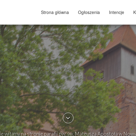
Strona główna
Ogłoszenia
Intencje
K
e witamy na stronie parafii pw. św. Mateusza Apostoła w Now