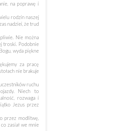
anie, na poprawę i
ielu rodzin naszej
zas nadziei, że trud
rpliwie. Nie można
j troski. Podobnie
 Bogu, wyda piękne
iękujemy za pracę
tołach nie brakuje
 uczestników ruchu
ojazdy. Niech to
alność, rozwaga i
ciątko Jezus przez
o przez modlitwę,
 co zasiał we mnie