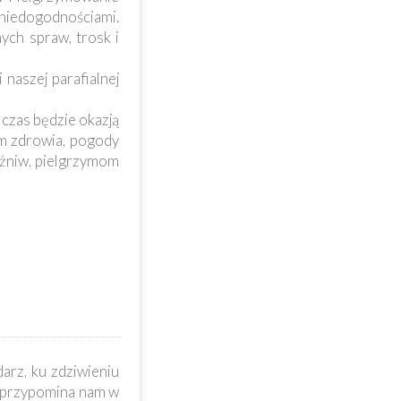
 niedogodnościami.
ych spraw, trosk i
naszej parafialnej
czas będzie okazją
im zdrowia, pogody
 żniw, pielgrzymom
arz, ku zdziwieniu
s przypomina nam w