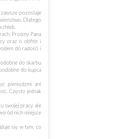
u zawsze pozostaje
awieństwo. Dlatego
a chleb.
orach. Prośmy Pana
y oraz o obfite i
wodem do radości i
 podobne do skarbu
e podobne do kupca
yć pieniędzmi ani
ość. Często jednak
u swojej pracy, ale
 wśród nich miejsce
duje się w tym, co