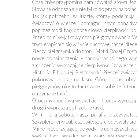
Czas żniw przypomina nam również słowa Jezus
Słowa te odnoszą się nie tylko do pracy na pola
Tak jak potrzebni są ludzie, którzy podejmują
świadczyć o wierze i pomagać innym odnajdyw
poprzez modlitwę, dobre słowo, cierpliwość, p
Przed nami wyjątkowy czas pielgrzymowania. Wy
trwałe wpisało się w życie duchowe naszej diecezji
Piesza pielgrzymka do tronu Matki Bożej Często
nowe doświadczenia – radość wspólnego wędro
zmęczenia, wymagające cierpliwości i zawierzen
Historia Elbląskiej Pielgrzymki Pieszej związ
pokonywać drogę na Jasną Górę i przed obraz
pielgrzymów niosło tam swoje osobiste intencje
otrzymane łaski.
Otoczmy modlitwą wszystkich, którzy wyruszą 
drogi i wyprasza potrzebne łaski.
W minioną sobotę nasza parafia przeżywała 
Szkaplerznej w Lubieszewie, gdzie odbywały si
Mimo niesprzyjającej pogody i trudniejszych wa
wyjście było świadectwem wiary, wytrwałości