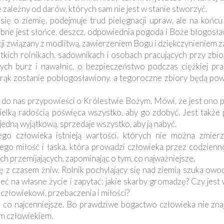
 zależny od darów, których sam nie jest w stanie stworzyć.
się o ziemię, podejmuje trud pielęgnacji upraw, ale na końc
ebne jest słońce, deszcz, odpowiednia pogoda i Boże błogosł
cji związany z modlitwą, zawierzeniem Bogu i dziękczynieniem z
tkich rolnikach, sadownikach i osobach pracujących przy zbi
 burz i nawałnic, o bezpieczeństwo podczas ciężkiej prac
h rąk zostanie pobłogosławiony, a tegoroczne zbiory będą po
je do nas przypowieści o Królestwie Bożym. Mówi, że jest ono
 wielką radością poświęca wszystko, aby go zdobyć. Jest takż
jedną wyjątkową, sprzedaje wszystko, aby ją nabyć.
o człowieka istnieją wartości, których nie można zmierz
ego miłość i łaska, która prowadzi człowieka przez codzienn
ch przemijających, zapominając o tym, co najważniejsze.
ę z czasem żniw. Rolnik pochylający się nad ziemią szuka owoc
eć na własne życie i zapytać: jakie skarby gromadzę? Czy jest
człowiekowi, przebaczenia i miłości?
, co najcenniejsze. Bo prawdziwe bogactwo człowieka nie znaj
im człowiekiem.