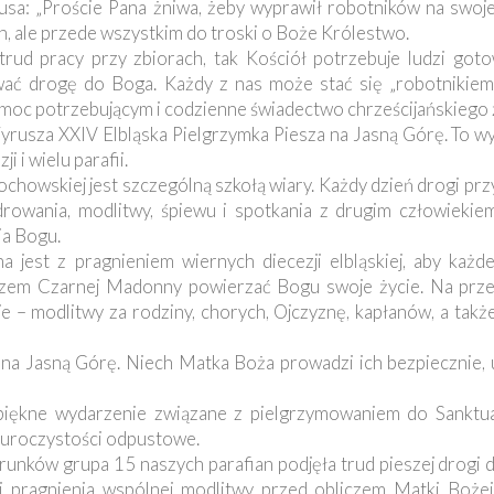
a: „Proście Pana żniwa, żeby wyprawił robotników na swoje
ch, ale przede wszystkim do troski o Boże Królestwo.
 trud pracy przy zbiorach, tak Kościół potrzebuje ludzi got
ać drogę do Boga. Każdy z nas może stać się „robotnikiem
omoc potrzebującym i codzienne świadectwo chrześcijańskiego ż
rusza XXIV Elbląska Pielgrzymka Piesza na Jasną Górę. To wy
 i wielu parafii.
chowskiej jest szczególną szkołą wiary. Każdy dzień drogi pr
wania, modlitwy, śpiewu i spotkania z drugim człowiekiem,
ia Bogu.
ana jest z pragnieniem wiernych diecezji elbląskiej, aby każ
em Czarnej Madonny powierzać Bogu swoje życie. Na przest
 – modlitwy za rodziny, chorych, Ojczyznę, kapłanów, a także
na Jasną Górę. Niech Matka Boża prowadzi ich bezpiecznie,
piękne wydarzenie związane z pielgrzymowaniem do Sanktu
ę uroczystości odpustowe.
runków grupa 15 naszych parafian podjęła trud pieszej drogi d
 i pragnienia wspólnej modlitwy przed obliczem Matki Bożej