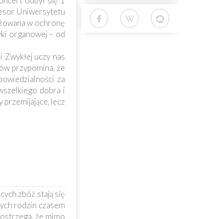
oncert odbył się 1
ofesor Uniwersytetu
ażowana w ochronę
ki organowej – od
i Zwykłej uczy nas
mów przypomina, że
owiedzialności za
wszelkiego dobra i
 przemijające, lecz
cych zbóż stają się
zych rodzin czasem
dostrzega, że mimo