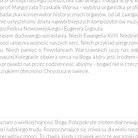
kna promocja naszego dziedzictwa sakralnego. Inauguracyjny k
ła prof. Małgorzata Trzaskalik-Wyrwa – wybitna organistka, pr
adaczka i konserwator historycznych organów, od lat zaang
ie usłyszeliśmy dzieła najwybitniejszych kompozytorów muzy
po Feliksa Nowowiejskiego i Eugène'a Gigouta.
czasem duchowego wzrastania. Niech Ewangelia XVIII Niedziel
źwości umacnia wolność naszych serc. Niech przykład pielgrzy
ku. Niech pamięć o Powstańcach Warszawskich uczy nas odp
naszej Kolegiacie otwiera serca na Boga, który jest źródłem 
 prowadzi nas przez codzienność, abyśmy – bogaci nie w rzeczy
ym znakiem obecności Chrystusa w świecie.
 nam o wielkiej hojności Boga. Pola pokryte złotem dojrzewają
 ludzkiego trudu. Rozpoczynające się żniwa są dla wielu nas
j wdzięczności. To chwila, kiedy człowiek jeszcze wyraźniej 