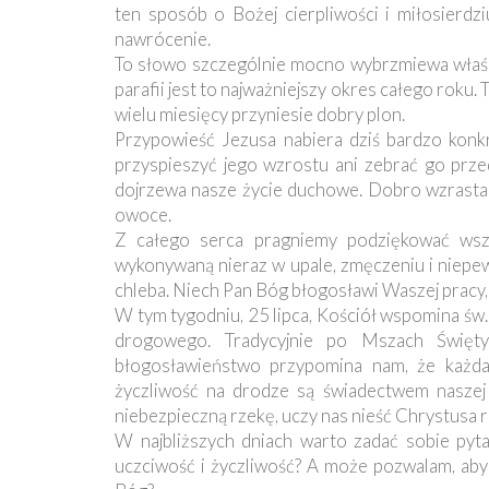
ten sposób o Bożej cierpliwości i miłosierdz
nawrócenie.
To słowo szczególnie mocno wybrzmiewa właśnie
parafii jest to najważniejszy okres całego roku. 
wielu miesięcy przyniesie dobry plon.
Przypowieść Jezusa nabiera dziś bardzo konkr
przyspieszyć jego wzrostu ani zebrać go prze
dojrzewa nasze życie duchowe. Dobro wzrasta c
owoce.
Z całego serca pragniemy podziękować wszy
wykonywaną nieraz w upale, zmęczeniu i niepe
chleba. Niech Pan Bóg błogosławi Waszej pracy, 
W tym tygodniu, 25 lipca, Kościół wspomina św
drogowego. Tradycyjnie po Mszach Święt
błogosławieństwo przypomina nam, że każda
życzliwość na drodze są świadectwem naszej w
niebezpieczną rzekę, uczy nas nieść Chrystusa 
W najbliższych dniach warto zadać sobie pyt
uczciwość i życzliwość? A może pozwalam, aby 