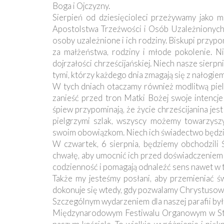
Ochrona
Boga i Ojczyzny.
Małoletnich
Sierpień od dziesięcioleci przeżywamy jako m
Apostolstwa Trzeźwości i Osób Uzależnionych 
osoby uzależnione i ich rodziny. Biskupi przyp
za małżeństwa, rodziny i młode pokolenie. Ni
dojrzałości chrześcijańskiej. Niech nasze sier
tymi, którzy każdego dnia zmagają się z nałogiem
W tych dniach otaczamy również modlitwą pielg
zanieść przed tron Matki Bożej swoje intencje
śpiew przypominają, że życie chrześcijanina je
pielgrzymi szlak, wszyscy możemy towarzysz
swoim obowiązkom. Niech ich świadectwo będzie 
W czwartek, 6 sierpnia, będziemy obchodzili
chwałę, aby umocnić ich przed doświadczeniem k
codzienność i pomagają odnaleźć sens nawet w tr
Także my jesteśmy posłani, aby przemieniać ś
dokonuje się wtedy, gdy pozwalamy Chrystusowi
Szczególnym wydarzeniem dla naszej parafii by
Międzynarodowym Festiwalu Organowym w Stegn