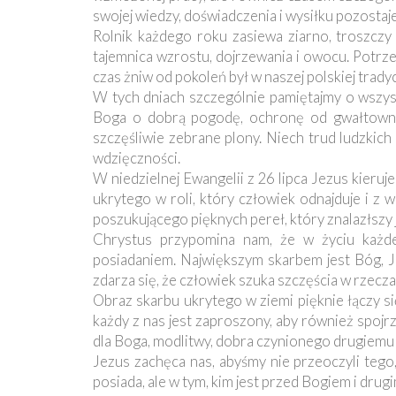
swojej wiedzy, doświadczenia i wysiłku pozostaje
Rolnik każdego roku zasiewa ziarno, troszczy 
tajemnica wzrostu, dojrzewania i owocu. Potrz
czas żniw od pokoleń był w naszej polskiej trady
W tych dniach szczególnie pamiętajmy o wszys
Boga o dobrą pogodę, ochronę od gwałtownych
szczęśliwie zebrane plony. Niech trud ludzkic
wdzięczności.
W niedzielnej Ewangelii z 26 lipca Jezus kieru
ukrytego w roli, który człowiek odnajduje i z
poszukującego pięknych pereł, który znalazłszy 
Chrystus przypomina nam, że w życiu każdeg
posiadaniem. Największym skarbem jest Bóg, J
zdarza się, że człowiek szuka szczęścia w rzecza
Obraz skarbu ukrytego w ziemi pięknie łączy si
każdy z nas jest zaproszony, aby również spojrz
dla Boga, modlitwy, dobra czynionego drugiemu 
Jezus zachęca nas, abyśmy nie przeoczyli tego
posiada, ale w tym, kim jest przed Bogiem i drug