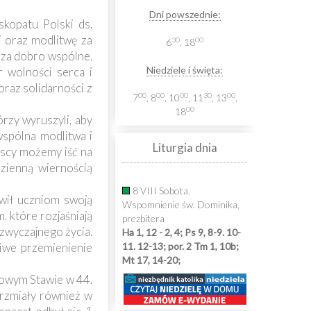
Dni powszednie:
skopatu Polski ds.
i oraz modlitwę za
30
00
6
, 18
 za dobro wspólne,
Niedziele i święta:
r wolności serca i
raz solidarności z
00
00
00
30
00
7
, 8
, 10
, 11
, 13
,
00
18
rzy wyruszyli, aby
wspólna modlitwa i
Liturgia dnia
yscy możemy iść na
zienną wiernością
8 VIII Sobota.
wił uczniom swoją
Wspomnienie św. Dominika,
, które rozjaśniają
prezbitera
 zwyczajnego życia.
Ha 1, 12 - 2, 4; Ps 9, 8-9. 10-
ziwe przemienienie
11. 12-13; por. 2 Tm 1, 10b;
Mt 17, 14-20;
Nowym Stawie w 44.
rzmiały również w