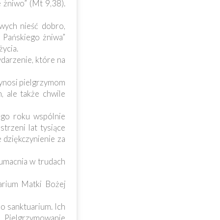
 żniwo” (Mt 9,38).
owych nieść dobro,
 Pańskiego żniwa”
ycia.
darzenie, które na
zynosi pielgrzymom
 ale także chwile
dego roku wspólnie
rzeni lat tysiące
 dziękczynienie za
 umacnia w trudach
arium Matki Bożej
o sanktuarium. Ich
. Pielgrzymowanie