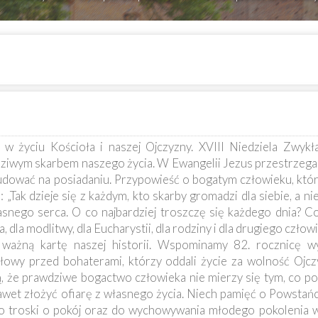
w życiu Kościoła i naszej Ojczyzny. XVIII Niedziela Zwykł
wdziwym skarbem naszego życia. W Ewangelii Jezus przestrzega 
dować na posiadaniu. Przypowieść o bogatym człowieku, któ
„Tak dzieje się z każdym, kto skarby gromadzi dla siebie, a ni
asnego serca. O co najbardziej troszczę się każdego dnia? C
 dla modlitwy, dla Eucharystii, dla rodziny i dla drugiego człow
ż ważną kartę naszej historii. Wspominamy 82. rocznicę 
owy przed bohaterami, którzy oddali życie za wolność Ojczy
że prawdziwe bogactwo człowieka nie mierzy się tym, co posi
 nawet złożyć ofiarę z własnego życia. Niech pamięć o Powstań
o troski o pokój oraz do wychowywania młodego pokolenia w