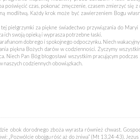
ba poświęcić czas, pokonać zmęczenie, czasem zmierzyć się z
lną modlitwą. Każdy krok może być zawierzeniem Bogu własn
ej pielgrzymki za piękne świadectwo przywiązania do Maryi i 
 ich swoją opieką i wyprasza potrzebne łaski.
rafianom dobrego i spokojnego odpoczynku. Niech wakacyjny 
rywania piękna Bożych darów w codzienności. Życzymy wszystk
rca. Niech Pan Bóg błogosławi wszystkim pracującym podczas
 w naszych codziennych obowiązkach.
, gdzie obok dorodnego zboża wyrasta również chwast. Gospod
ówi: „Pozwólcie obojgu róść aż do żniwa” (Mt 13,24-43). Jezu