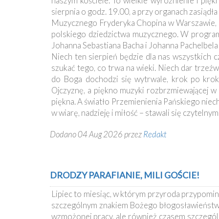
naszym kościele. To wielkie wyróżnienie i pię
sierpnia o godz. 19.00, a przy organach zasiąd
Muzycznego Fryderyka Chopina w Warszawie, b
polskiego dziedzictwa muzycznego. W program
Johanna Sebastiana Bacha i Johanna Pachelbela 
Niech ten sierpień będzie dla nas wszystkich 
szukać tego, co trwa na wieki. Niech dar trze
do Boga dochodzi się wytrwale, krok po kro
Ojczyznę, a piękno muzyki rozbrzmiewającej w 
piękna. A światło Przemienienia Pańskiego niech
w wiarę, nadzieję i miłość – stawali się czyteln
Dodano 04 Aug 2026 przez
Redakt
DRODZY PARAFIANIE, MILI GOŚCIE!
Lipiec to miesiąc, w którym przyroda przypomina
szczególnym znakiem Bożego błogosławieństwa i
wzmożonej pracy, ale również czasem szczególne