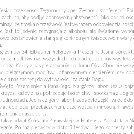
iesiąc trzeźwości. Tegoroczny apel Zespołu Konferencji Epi
zachęca, aby podjąć dobrowolną abstynencję jako dar miłośc
ominają, że troska o trzeźwość jest wyrazem odpowiedzialności
e jest to jedynie rezygnacja z alkoholu, ale świadomy wybó
pniowe postanowienia staną się konkretnym świadectwem wiary o
.
rzymów 34. Elbląskiej Pielgrzymki Pieszej na Jasną Górę, któ
 oraz modlitwy nas wszystkich. Ich trud, codzienny wysiłek, 
st drogą. Każdy z nas pielgrzymuje do domu Ojca. Choć nie wsz
yć pielgrzymom modlitwą, ofiarowanym cierpieniem czy cod
dla nas zachętą do wytrwałości i zaufania Bogu.
 Święto Przemienienia Pańskiego. Na górze Tabor Jezus obja
rzyża. Każdy z nas potrzebuje takich chwil spotkania z Bogiem
udnościach. Jednak z góry Tabor trzeba było zejść i wrócić do
wiat dobrocią, przebaczeniem, uczciwością i miłością. Prawd
 zmieniać nasze serca.
ł także udział Kolegiaty Żuławskiej św. Mateusza Apostoła w 
ie. Po raz pierwszy w historii festiwalu jego koncerty zab